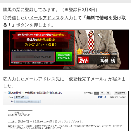
勝馬の栞に登録してみます。（※登録日3月8日）
①受信したい
メールアドレス
を入力して
「無料で情報を受け取
る！」
ボタンを押します。
②入力したメールアドレス先に「仮登録完了メール」が届きま
した。