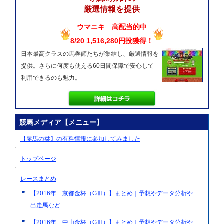
厳選情報を提供
ウマニキ 高配当的中
8/20 1,516,280円投獲得！
日本最高クラスの馬券師たちが集結し、厳選情報を
提供。さらに何度も使える60日間保障で安心して
利用できるのも魅力。
競馬メディア【メニュー】
【勝馬の栞】の有料情報に参加してみました
トップページ
レースまとめ
【2016年 京都金杯（GⅢ）】まとめ｜予想やデータ分析や
出走馬など
【2016年 中山金杯（GⅢ）】まとめ｜予想やデータ分析や