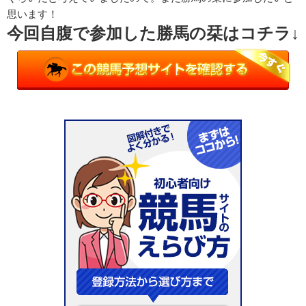
思います！
今回自腹で参加した勝馬の栞はコチラ↓