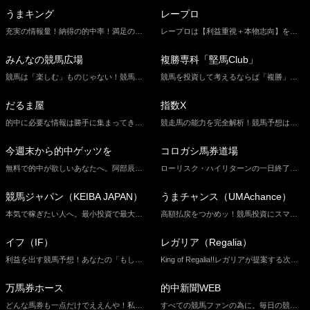
出走馬など
うまキング
レープロ
【2016年 新潟2歳ステークス（GⅢ）】まとめ｜予想やデー
充実の情報量！納得の的中率！満足の回収率！今日から始める馬券生活！ うまキングでは、競馬を投資として捉えているがゆえ、3連単に固執せずあらゆる馬券を提供し利益を求め続けます。うまキングでは、馬主や厩舎などの現役の競馬関係・・・
レープロは【利益重視＋本物志向】をモットーとした“完全現場主義”！ 一般には広く知られていない外厩馬情報。雑誌や新聞の競馬記者が、人材不足により外厩の情報まで手が回らず世間に出回る情報が少ないのが実情。外厩情報を知る事は・・・
タ分析や出走馬など
みんなの競馬広場
複勝専科「堅馬Club」
【2016年 キーンランドカップ（GⅢ）】まとめ｜予想やデ
競馬は「楽しむ」ものじゃない！競馬は「儲ける」ためのもの！！ みんなの競馬広場は平均的中率43.8％、平均回収率7852％を誇っています。みんなの競馬広場では、「一点で馬券を仕留めるやり方」を提唱しています！毎週タマラナ・・・
競馬を投資して考えるならば「複勝」と「1点買い」の2つに尽きる！ 複勝専科「堅馬Club」では、複勝馬券を使って投資競馬を行うにあたり、次のような事項を常に心がけています。【全場全レースより1着となる馬を前提に選出】【不・・・
ータ分析や出走馬など
だるま屋
指数X
【2016年 札幌2歳ステークス（GⅢ）】まとめ｜予想やデー
的中に必要な情報は勝手に集まってきます。なぜならここは××な方々がお見えになりますから… だるま屋は表向きは個人経営の小料理屋ですが、お客様はいらっしゃいません。―何故かって？では、だるま屋の本当の姿をお見せしましょう。・・・
競走馬の能力を完全解析！競馬予想は指数Xにお任せ！ 競馬には馬の能力に影響を与える外的要因が数多く存在します。「中山のマイルは内枠が不利」「デビュー間もない騎手からベテラン騎手への乗り替わり」など、競走馬の能力を左右させ・・・
タ分析や出走馬など
【2016年 新潟記念（GⅢ）】まとめ｜予想やデータ分析や
今週末から的中ゲッツを
コロガシ馬券道場
出走馬など
無料で的中が欲しいあなたへ。阿部辰巳の3連複手法を無料で配信開始！ 私阿部辰巳はあなたに2つのお約束をします。一つは「週末1日1鞍の完全無料の買い目を提供」、もう一つは「登録したその週の週末から無料公開」です。いきなりこ・・・
ローリスク・ハイリターンの一日終了型コロガシ馬券術！ ローリスクでありながらハイリターンを生む―。コロガシ馬券道場はコロガシに特化した競馬情報サイトです。コロガシ馬券道場でコロガシを実践しよう！コロガシ馬券道場ならスター・・・
【2016年 小倉2歳ステークス（GⅢ）】まとめ｜予想やデー
競馬ジャパン（KEIBA JAPAN）
うまチャンス（UMAchance）
タ分析や出走馬など
本気で稼ぎたい人へ。最小投資で最大収益!! 競馬ジャパンは創設時より人との繋がりを大事にしてきました。競馬界で有力者・重要人物とされてきた人物達とのコネクションこそが競馬ジャパンの財産であり、こういった繋がりから入ってく・・・
高額払戻をつかめッ！競馬投資にスマイルを。 一つの競馬投資会社として、私たちうまチャンスが最も重視していることは会員の皆様の資産増強でございます。すなわち…お金！うまチャンスの社訓は「稼いでいただくためにがむしゃらになれ・・・
【2016年 紫苑ステークス（GⅢ）】まとめ｜予想やデータ
イフ（IF）
レガリア（Regalia）
分析や出走馬など
利益を出す競馬予想！あなたの「もしも…」を現実に。 イフが自信を持ってお勧めする垂涎のキャンペーン情報。「買い目を見た瞬間からワクワク。」「指定どおりに馬券を買ってドキドキ」すること間違いなしです。利益至上主義の結果を受・・・
King of Regalia!!レガリアが提案する次世代の投資競馬 サイト名となっております「レガリア」とは王位の象徴を意味する言葉です。前身組織である完全非公開紹介会員制投資サイトより一般の募集を開始する経緯に至った・・・
【2016年 セントウルステークス（GⅡ）】まとめ｜予想や
データ分析や出走馬など
万馬券ホース
的中新聞WEB
どんな馬券も一点だけでええんや！私の3連単1点予想を完全無料でお届けいたします。 少点数で万馬券を獲り続ける男が1点予想を無料で大公開！万馬券ホースでは、ローリスク・ハイリターンで高い的中率を出し続けることが競馬予想サイ・・・
すべての競馬ファンの為に。毎日の競馬の予想は的中新聞WEBにお任せください！ 的中新聞WEBではさまざまな予想スタイルの予想家があなたの競馬ライフをサポートいたします。的中新聞WEBでは、【中央競馬】【南関東競馬】【地方・・・
【2016年 京成杯オータムH（GⅢ）】まとめ｜予想やデータ