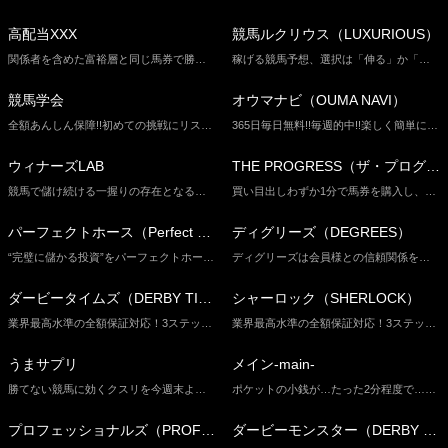
分析や出走馬など
高配当XXX
競馬ルクリウス（LUXURIOUS）
【2016年 セントライト記念（GⅢ）】まとめ｜予想やデー
関係者を含めた富裕層と同じ馬券で勝負する勝ち組の方程式 高配当XXXの情報は日本社会のピラミッドの上位1％に満たないレベルの富裕層【馬主】を頂点とした厩舎や騎手といったパワーバランスを見抜いて、本音を引き出します。高配当・・・
稼げる競馬予想、選択は「伸る」か「反る」かの2つです。 競馬で成功をおさめている方は僅かです。身の回りで競馬で財を成している方はいらっしゃいますか？おそらくいないでしょう。。。競馬ルクリウスでは「成功者」があなたの為に情・・・
タ分析や出走馬など
競馬学会
オウマナビ（OUMA NAVI）
【2016年 ローズステークス（GⅡ）】まとめ｜予想やデー
全額あんしん保障!!初めての挑戦にリスクは要らない。 競馬学会とは“実績と信頼でお客様との絆を結ぶ”を理念とした競馬予想サイトです。競馬学会が提供する各プラン毎に担当の馬券師が血眼になり、昼夜駆けずり回って得た情報を格安・・・
365日毎日無料!!毎週的中!!楽しく簡単に万馬券！ オウマナビにご登録の会員様には当たるまで【永続保証】の特典付き！さらに【絶対に買いたい馬】【人気でも買いたくない馬】【万馬券の立役者となる穴馬】など、その全ての情報を・・・
タ分析や出走馬など
ウィナーズLAB
THE PROGRESS（ザ・プログレス）
【2016年 産経賞オールカマー（GⅡ）】まとめ｜予想やデ
競馬で儲け続ける一握りの存在となるべくいざ表舞台へ！ 競馬で儲け続ける一握りの存在となるべく満を持して表舞台へ！真の“勝ち組”が此処に――。1万円で購入したモノが、勝った瞬間に4分の3の勝ちになるのが馬券。もちろん的中す・・・
買い目出しわずか1分で馬券を購入し、8日で100万円以上を獲得する究極の競馬投資法とは… 【8年連続プラス】【たったの3ステップ（買い目出しわずか1分）】【1日で100万円を獲得】【ローリスク・ハイリターン（少額からの投・・・
ータ分析や出走馬など
【2016年 神戸新聞杯（GⅡ）】まとめ｜予想やデータ分析
パーフェクトホース（Perfect Horse）
ディグリーズ（DEGREES）
や出走馬など
“完璧に儲かる投資”をパーフェクトホースで始めませんか。 競馬情報会社として発展を遂げる上で最も重要視すべきことは会員様の成長促進!!つまり…【お金】!!会員様の収益向上こそが我々の使命!!これがパーフェクトホースの経営・・・
ディグリーズは会員様との信頼関係を大切にしています。自身があるから「後払い制」を採用!! 三流会社で大損して「ハズレ情報にお金を払いたくない！」と思っているそこのアナタ！ディグリーズは完全後払い制だから安心して稼げます！・・・
【2016年 スプリンターズステークス（GⅠ）】まとめ｜予
ダービータイムズ（DERBY TIMES）
シャーロック（SHERLOCK）
想やデータ分析や出走馬など
業界最高水準の全額保証対応！3ステップで厳選情報GET！！ 世の中に蔓延るフェイクニュース、ステルスマーケティング、貴方は辟易していませんか？競馬業界の中にも多数あり、真偽を見極める目を貴方はお持ちでしょうか？雑誌・新聞・・・
業界最高水準の全額保証対応！3ステップで厳選情報GET！！ シャーロックは、業界中枢にまで張り巡らされた弊社独自のコネクションによって独占入手した膨大な有力情報と、長年に渡る膨大な過去データを集計して数値化し、高配当獲得・・・
【2016年 毎日王冠（GⅡ）】まとめ｜予想やデータ分析や
うまサプリ
メイン-main-
出走馬など
勝てない競馬に効くクスリを今週末より処方致します!! 用法・用量を守って正しく使い切るべき、それが情報です。目に見える【効き目＝効果】という形に具現化させるのが、我々うまサプリの使命です。本物の情報でも勝てない人達がいる・・・
ポケットの小銭が…たった2分程度で…？札束に大変身！この機会は「何度も何度も」訪れる･･･ メインに会員登録をしたら、メインのサイトへとアクセスして買い目情報を確認、その情報のとおりに馬券を購入するだけ。このたった2つの・・・
【2016年 サウジアラビアロイヤルカップ（GⅢ）】まとめ
｜予想やデータ分析や出走馬など
プロフェッショナルズ（PROFESSIONALS）
ダービーモンスター（DERBY MONSTER）