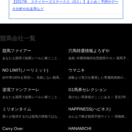
【2017年 ステイヤーズステークス（GⅡ）】まとめ｜予想やデー
アドマイヤムーン参駒の特徴・適正
【2016年 京都牝馬ステークス（GⅢ）】まとめ｜予想やデ
タ分析や出走馬など
ータ分析や出走馬など
キンシャサノキセキ産駒の特徴・適正
【2016年 フェブラリーステークス（GⅠ）】まとめ｜予想
メイショウサムソン参駒の特徴・適正
やデータ分析や出走馬など
競馬会社一覧
アグネスデジタル産駒の特徴・適正
【2016年 小倉大賞典（GⅢ）】まとめ｜予想やデータ分析
エンパイアメーカー産駒の特徴・適正
や出走馬など
競馬ファイアー
穴馬特選情報よろずや
ブラックタイド産駒の特徴・適正
あなたも競馬で副業レベルに稼ぐことは絶対に可能です。 お金の自由♪時間の自由。たった数日で人生が大きく変わる！利用者の98%以上が大満足と回答！1鞍5,000円以内の少額投資から利益倍増！特別保障を完備した安心安全の競馬・・・
血統･外厩情報特化型競馬サロン 競馬予想に関する指標や予想は細分化した場合、その数およそ100点以上と言われております。 その中で、我々が最も注目するのは血統情報と外厩情報。 よろずやでは血統に紐づく多くの傾向を始めとし・・・
【2016年 アーリントンカップ（GⅢ）】まとめ｜予想やデ
ータ分析や出走馬など
パイロ産駒の特徴・適正
NO LIMIT(ノーリミット)
ウマニキ
【2016年 中山記念（GⅡ）】まとめ｜予想やデータ分析や
的中率100%を実現へ、失敗しない競馬投資の選択を。 日別で１０万円や１ヶ月３００万円を稼ぐのも全て狙い通りに！ 投資・競馬初心者から上級者まで、誰でも思いのままに利益を獲得！ 無料のチャート機能で利益を簡単に確定 サイ・・・
経験より実力を重視した専属馬券師の厳選情報！。 毎週多くのお客様が最初の一歩を踏み出して、ウマニキの馬券師にご依頼頂いております。 そして、実際に多くのお客様がリピーターとして次週以降もご利用されます。 それはなぜでしょ・・・
ヴィクトワールピサ産駒の特徴・適正
出走馬など
ジャングルポケット産駒の特徴・適正
逆境ファンファーレ
G1馬券セレクション
【2016年 阪急杯（GⅢ）】まとめ｜予想やデータ分析や出
あなたも競馬で副業レベルに稼ぐことは絶対に可能です。 2000人を超える競馬ファンからの大反響によりついに、毎週タダ配信を始めました！ 副業レベルの”馬券収入ライフ”は実はあなたも余裕で出来るんで・・・
負けない馬券術がここにある！ 直近2年の中央競馬 三連複高配当57万~87万となっています。 では、このレースは、 的中することはできなかったのか? 振り返って確認を行うとそうでもないことが解ってきます。 偶然なのか、そ・・・
タイキシャトル産駒の特徴・適正
走馬など
カネヒキリ産駒の特徴・適正
ミリオンタイム
HAPPINESS(ハピネス)
【2016年 オーシャンステークス（GⅢ）】まとめ｜予想や
我々が提供するのは競馬の情報ではなく“時間”です！！ ミリオンタイムは全ての会員様に競馬という現在最も注目されている投資市場でしっかり稼いで頂くためのサイトです。 そして… 我々がご提供するのは競馬の情報では・・・
みんなで稼ぎ競馬予想サイト！ 情報精度は業界最高ランク 業界に深く精通する関係者、エージェントと複数契約 データ解析、徹底した裏付け調査により業界最高ランクの情報精度を実現。 安定した的中率の高配当獲得により、初回参加か・・・
データ分析や出走馬など
サウスヴィグラス産駒の特徴と適正
Carry Over
【2016年 チューリップ賞（GⅢ）】まとめ｜予想やデータ
メイショウボーラー産駒の特徴・適正
HANAMICHI