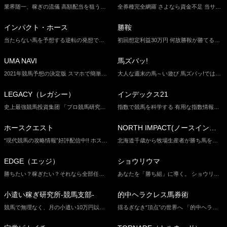
分析や出走馬など
業界随一、稼ぎの流儀 高額配当を狙うのであれば大穴馬券が必須です。 ですが「勘」や「奇跡」、「オカルト的なサイン」を信じたり「出自の分からない極秘情報」や「裏付けされてもいないリーク情報」これらを頼っても全くの無意味 我・・・
全券種完全網羅 さよなら資金不足 当サイト【HANAMICHI】では、全券種を無料で開放しております。 今の時代はこのスタイルが定番です。 お金を掛けなくても”有益な情報”は存在し、それを見つける・・・
ロージズインメイ産駒の特徴・適正
【2016年 弥生賞（GⅡ）】まとめ｜予想やデータ分析や出
インパクト・ホース
勝鞍
ディープスカイ産駒の特徴・適正
走馬など
当たらない馬を予想する逆転の発想で格段に勝てる！！ 当たる馬を探す前に絶対に選んじゃダメな馬を知る それだけで圧倒的に稼げるようになります！！ なのに・・・ 世の中の競馬情報は「来そうな馬」の予想はしていても「来ない馬」・・・
初回想定利益30万円 何故勝鞍が勝てるのか？ 初回想定金額30万円を達成できるには理由がある!! 競馬関係者の細部まで張り巡らされた精査網によりメディアや表に出ない極秘の情報を入手する。 最新のデータテクノロジーを駆使す・・・
マツリダゴッホ産駒の特徴・適正
【2016年 中日新聞杯（GⅢ）】まとめ｜予想やデータ分析
UMA NAVI
馬ズバッ!
フレンチデピュティ産駒の特徴・適正
や出走馬など
2021年競馬予想の決定版 スマホで簡単にチェックできる！ 無料で使える競馬予想サービス 競馬のプロも使う予想サイト。 予想の時間を大幅に短縮できるよう勝てる為のデータ・情報・予想のみお届けします。 もうサイト選びに迷う・・・
大人な週末の馬～い遊び 馬ズバッ!では好みの予想師を選択して乗っかるだけ! 10人の予想師が競う 本物の予想をご体感ください! 穴狙いでも当たらなければ意味がない! 馬ズバッ!専属の予想師たちによる質の高い情報を元に過去・・・
ワークフォース産駒の特徴・適正
【2016年 中山牝馬ステークス（GⅢ）】まとめ｜予想やデ
LEGACY（レガシー）
ータ分析や出走馬など
インデックス21
ヴァーミリアン産駒の特徴・適正
史上最強競馬投資集团 「プロ競馬研究者」「プロ予想師」「元記者」「データ研究者」を揃えた競馬スペシャリスト集団です。 プロ集団の制度の高い情報と競馬業界の人脈を駆使し、全国10カ所の競馬場からリアルタイムな情報を提供致し・・・
指数で競馬を科学する 有用な指数情報であなたの高配当馬券に革命を 最新AIや独自アルゴリズムを利用して導き出した予想指数を採用！ 1独自AI指数で高配当を狙う 2地方競馬には独自のアルゴリズムを採用 3本家サイトを持つ情・・・
【2016年 フィリーズレビュー（GⅢ）】まとめ｜予想やデ
スウェプトオーヴァーボード産駒の特徴・適正
ータ分析や出走馬など
ホースクエスト
NORTH IMPACT(ノースインパクト)
スクリーンヒーロー産駒の特徴・適正
【2016年 ファルコンステークス（GⅢ）】まとめ｜予想や
“現代競馬の攻略情報”好評配信中!! ホスクエの強みは何と言っても元GIジョッキー・大物馬主・トラックマン・競馬ライターなどなど多方面に様々な人脈を築き上げているという点。これにより、そのとき必要・・・
北海道千歳から牧場生産者が勝ち馬を見抜く。 生産者が関わる競馬情報サイトは、これまで私の知る限りではありません。 ノースインパクトが競馬情報サイト史上初の、繁殖・育成・トレーニングを現役で行っている生産者が正しい情報と勝・・・
データ分析や出走馬など
EDGE（エッジ）
ショウリウマ
【2016年 スプリングステークス（GⅡ）】まとめ｜予想や
勝ちたい？稼ぎたい？それなら全部任せて下さい！！。 もし貴方様が既に競馬情報サイトを利用しているならきっと1度は体験した事があるはず ガセ・提造・誇張は当たり前… ゴミクズ同然の素人買い目… クソの役にも立たない保証… ・・・
あなたを「勝ち組」に導く。 ショウリウマは、できる事すべてを実行。 競馬で勝ちたいから、やれること全部やりました。 アレもやって、コレもやって、競馬情報の全部、重要な部分を全部手に入れました！ だから、しっかり結果を出し・・・
データ分析や出走馬など
小遣い稼ぎ研究所-競馬支部-
的中ヘラクレス馬券術
【2016年 阪神大賞典（GⅡ）】まとめ｜予想やデータ分析
競馬で無理なく、月の小遣い10万円以上を手にする方法を教えます。 小遣い稼ぎ研究所－競馬支部－は、小遣い稼ぎに特化した情報をあなたに無料で届けます。 無料で情報提供し、月10万円のお小遣いを手にしてもらいます。 有料情報・・・
揺るぎなき“頂点”の世界へ 「的中ヘラクレス馬券術」では、無料またはポイントでレースに参加できるコースと当サイトに所属のエージェント独自の厳選レースに参加できる特別コースがございます！ 特に後者のエージェントコースにつき・・・
や出走馬など