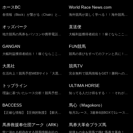
【2016年 チャレンジカップ（GⅢ）】まとめ｜予想やデー
ホースBC
World Race News.com
タ分析や出走馬など
各情報（Block）が繋がる（Chain）とき、最上級の情報（Block Chain）が完成する。 突然ですみませんが、競馬で稼ぐには何が必要かご存知ですか？知識？経験？裏情報？運？そう全て必要なものです。しかし、その全・・・
海外競馬が楽しく学べる！！海外競馬情報提供サービスのパイオニア World Race News.comは、海外の競馬主要国における競馬情報を、ニュース・コラムといったコンテンツを通じて、日本の競馬ファンの皆様にお届けする・・・
【2016年 カペラステークス（GⅢ）】まとめ｜予想やデー
タ分析や出走馬など
オッズパーク
直送便
地方競馬の馬券をパソコンや携帯電話などで購入出来る！予想情報やレース映像など地方競馬の情報も充実。 オッズパークは、全国各地で行われる地方競馬の予想・投票・レース観戦をまるごと楽しめるサービスです。オッズパークを利用すれ・・・
大幅利益獲得者続出！！稼ぐならここで間違いなし。 直送便は、主に馬券情報をはじめとした競馬に関する情報を厳選して皆様にお届けしております。会員登録は無料で、無料情報も数多く提供していく予定です。サポート体制もばっちりで会・・・
【2016年 阪神ジュベナイルフリーズ （GⅠ）】まとめ｜予
想やデータ分析や出走馬など
GANGAN
FUN競馬
【2016年 ターコイズステークス（重賞）】まとめ｜予想や
大幅利益獲得者続出！！稼ぐならここで間違いなし。 当サイト「GANGAN」では、競馬業界で随一を誇る豊富な無料コンテンツを取り揃えています。日々更新されるGANGANの無料コンテンツをお客様の馬券戦略に是非お役立てくださ・・・
競馬の喜びをすべてのファンと共に！信頼と利益を求める方のためのベストパートナー あなたが”的中”をさせる方法がFUN競馬にあります。私たちFUN競馬が自信を持って提案するのは、ズバリ真の実力を兼ね・・・
データ分析や出走馬など
大黒社
競馬TV
【2016年 朝日杯フューチュリティステークス（GⅠ）】ま
生活向上！競馬予想WEBサイト「大黒社」 大黒社は伝説の馬券師とまで称えられた一岡浩司氏が、当サイトを訪れられたみなさまの生活の向上を願ったリーズナブルな競馬情報サイトです。狙い目だけでなく、予想師から観たレース見解や率・・・
完全無料で競馬情報をGET！勝利へのヒントはここにある 競馬TVは、競馬を専門とし、競馬に特化した無料メールマガジン配信スタンドです。競馬TVで発行されているメールマガジンは、他のメールマガジンスタンドとはひと味違い、実・・・
とめ｜予想やデータ分析や出走馬など
トップライン
ULTIMA HORSE
【2016年 中山大障害（J・GⅠ）】まとめ｜予想やデータ分
理論に基づいたレース分析！競馬予想トップライン トップラインでは、様々な競馬予想ファクターの無料公開と1ヵ月ごとの馬券収支結果を嘘偽りなく公開しています。競馬予想を行う上で、私たちトップラインは、「逃げ・先行馬絶対有利」・・・
知ってる人だけ得をする・・・それがお金儲けの真実！ お金を稼ぐのは非常に労力と時間をかけるもの。しかし、ULTIMA HORSEなら、たった3分でお金儲けができてしまい、ケータイ・パソコンがあれば24時間いつでもどこでも・・・
析や出走馬など
BACCESS
【2016年 阪神カップ（GⅡ）】まとめ｜予想やデータ分析
馬心（Magokoro）
や出走馬など
【正確な情報】【圧倒的制度】【膨大な実績】これこそが当サイトの特徴！ 私たちBACCESSは、会員の皆様を競馬で成功へと導くために誕生しました。これまでクローズドサービスとして一部の会員様に情報を提供していたのですが、「・・・
毎月2レース、3連単6頭BOXで1レースも外さない！100%的中計画実施中！！ 私たち真心は、全国のスポーツ紙に掲載され、全国の競馬関係者協賛の元、私たちと「ベストスポーツ」「博才」「なないろ」の競馬情報会社4社が手を組・・・
【2016年 有馬記念（GⅠ）】まとめ｜予想やデータ分析や
馬券救援奉仕団アーク（ARK）
馬券大革命プラズ馬
出走馬など
世に溢れる程存在する競馬情報会社の散歩先をいく存在！ 投資に正解というものは一つではありません。ちなみに、投資において「なぜ成果が思うように上がらないのか」を考えたことがありますか？もちろんご参考にされたサイトに問題があ・・・
何億もの金を競馬で掴む馬券大革命！競馬業界に激震をもたらす馬情報最前線 突然ではありますが、今あなたがお持ちである馬連・馬単・3連複・3連単に関する常識や経験を全てキレイサッパリ忘れてしまってください。巣に戻った貴方は、・・・