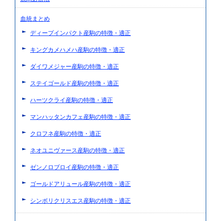
【2016年 根岸ステークス（GⅢ）】まとめ｜予想やデータ
分析や出走馬など
血統まとめ
ディープインパクト産駒の特徴・適正
【2016年 シルクロードステークス（GⅢ）】まとめ｜予想
やデータ分析や出走馬など
キングカメハメハ産駒の特徴・適正
【2016年 東京新聞杯（GⅢ）】まとめ｜予想やデータ分析
ダイワメジャー産駒の特徴・適正
や出走馬など
ステイゴールド産駒の特徴・適正
【2016年 きさらぎ賞（GⅢ）】まとめ｜予想やデータ分析
ハーツクライ産駒の特徴・適正
や出走馬など
マンハッタンカフェ産駒の特徴・適正
【2016年 クイーンカップ（GⅢ）】まとめ｜予想やデータ
分析や出走馬など
クロフネ産駒の特徴・適正
【2016年 共同通信杯（GⅢ）】まとめ｜予想やデータ分析
ネオユニヴァース産駒の特徴・適正
や出走馬など
ゼンノロブロイ産駒の特徴・適正
【2016年 京都記念（GⅡ）】まとめ｜予想やデータ分析や
ゴールドアリュール産駒の特徴・適正
出走馬など
シンボリクリスエス産駒の特徴・適正
【2016年 ダイヤモンドステークス（GⅢ）】まとめ｜予想
ハービンジャー産駒の適正・特徴
やデータ分析や出走馬など