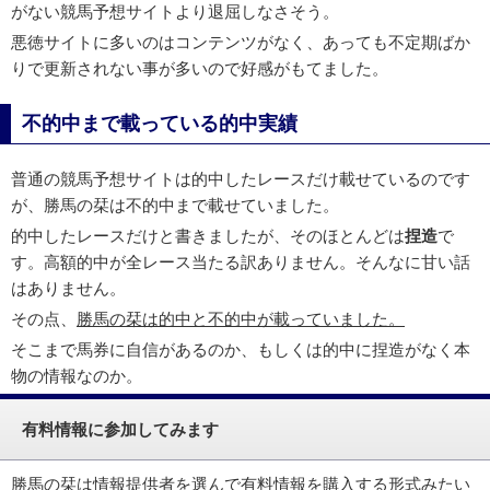
がない競馬予想サイトより退屈しなさそう。
悪徳サイトに多いのはコンテンツがなく、あっても不定期ばか
りで更新されない事が多いので好感がもてました。
不的中まで載っている的中実績
普通の競馬予想サイトは的中したレースだけ載せているのです
が、勝馬の栞は不的中まで載せていました。
的中したレースだけと書きましたが、そのほとんどは
捏造
で
す。高額的中が全レース当たる訳ありません。そんなに甘い話
はありません。
その点、
勝馬の栞は的中と不的中が載っていました。
そこまで馬券に自信があるのか、もしくは的中に捏造がなく本
物の情報なのか。
有料情報に参加してみます
勝馬の栞は情報提供者を選んで有料情報を購入する形式みたい