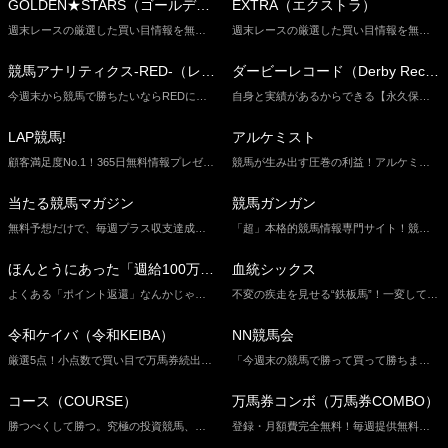
GOLDEN★STARS（ゴールデン★スターズ）
EXTRA（エクストラ）
【2016年 青葉賞（GⅡ）】まとめ｜予想やデータ分析や出
週末レースの厳選した買い目情報を無料でご提供！ ゴールデン★スターズに在籍しているすべての予想師は、元競馬関係者や業界の裏事情に精通する精鋭のみ。結果をお届けしてきた予想師しか取り揃えておりません。「惜しかった」や「今回・・・
週末レースの厳選した買い目情報を無料でご提供！ EXTRAという言葉には「特別な」という意味があります。お客様に新たな価値観のご提供とワンランク上のステージへお連れするために生まれた結果至上主義の投資競馬サイトです。EX・・・
走馬など
競馬アナリティクス-RED-（レッド）
ダービーレコード（Derby Record）
【2016年 天皇賞・春（GⅠ）】まとめ｜予想やデータ分析
今週末から競馬で勝ちたいならREDにお任せ！ 競馬の分析を行っていると聞くと「競馬なんて馬が走るんだから結果は分からない」という方がいます。しかし、これはとても極端な論法です。どうか考えてみてください。数百キロメートル先・・・
自身と実績があるからできる【永久保証】！連チャン参加する程、利益獲得率はうなぎ上り！ 無料情報数は業界随一！脅威の90％OVER!!!で掴め一攫千金！競馬での不的中は大きく分けて2種類！予想・判断の間違いが招く不的中。出・・・
や出走馬など
LAP競馬!
アルケミスト
【2016年 京都新聞杯（GⅡ）】まとめ｜予想やデータ分析
顧客満足度No.1！365日無料情報プレゼント！ 手抜き一切ナシ！的中率抜群！平日は地方、週末は中央競馬を対象として365日ご提供。「無料情報は当たらない」そんな常識も覆します！各予想ファクターのプロ馬券師が監修を務めて・・・
競馬が生み出す圧巻の利益！アルケミスト 競馬を熟知したスペシャリスト達が完全サポート！会員様の満足度はNo.1を自負。「収支はいつもマイナス…」「勝てた試しがない…」「予想が外れることが前提…」そんな競馬はもう終わりにし・・・
や出走馬など
【2016年 NHKマイルC（GⅠ）】まとめ｜予想やデータ分析
当たる競馬マガジン
競馬ガンガン
や出走馬など
無料予想だけで、毎週プラス収支達成！ あなたは、競馬サイトを利用したことはありますか？もしくは、これから利用を考えていますか？もし、利用したことが“ある”方や、これから利用する“予定”の方は、「サイトが多すぎて、どれを選・・・
「超」本格的競馬情報専門サイト！競馬ガンガン 僅か1日で一般会社員の年収分も獲得可！つまり僅か1日で人生を変えうる情報力!!一般的な「予想指標」に預かった乱発買いではなく、当サイトが独自の情報網とプロの解析力で「鉄板級」・・・
【2016年 新潟大賞典（GⅢ）】まとめ｜予想やデータ分析
ほんとうにあった「週給100万円」を競馬で稼ぐプロ集団！
血統シックス
や出走馬など
よくある「ポイント返還」なんかじゃない！そんな「こしゃくな真似」はしない！うちは「現金」で、情報料金を返します！ 安心度NO.1・信頼度NO.1・期待度NO.1！情報に自信がある！稼がせる自信がある！だから…競馬で稼ぎた・・・
不変の疾走を見せる“鉄板馬”！一変して激走を見せる“穴馬”！ 血統傾向という大まかすぎる分類や強い血脈だけに注視する穿った見方ではなく、1頭1頭の「潜在部分」から「現能力値」までを導く血統シックスの辿り着いた今までになか・・・
【2016年 京王杯スプリングC（GⅡ）】まとめ｜予想やデー
令和ケイバ（令和KEIBA）
NN競馬会
タ分析や出走馬など
厳選5点！小点数で買い目で万馬券続出！登録料・年会費モチロンすべて完全無料！ 元号が変わり、新しい「令和」の時代を迎えました。この令和という新元号には「人々が美しく心を寄せ合う中で、文化が生まれ育つ」という思いが込められ・・・
「今週末の競馬で勝って買って勝ちまくりたい」 NN競馬会は、2019年の有馬記念において、1番人気のアーモンドアイが惨敗することや、このレースの馬券的な核が2着のサートゥルナーリアにあることを的中させました。もしあなたが・・・
【2016年 ヴィクトリアマイル（GⅠ）】まとめ｜予想やデ
ータ分析や出走馬など
コース（COURSE）
万馬券コンボ（万馬券COMBO）
勝つべくして勝つ。究極の投資競馬、此処に完成。 コースは、【業界屈指の実績】と【真摯に向き合う真心対応】を全てのお客様へお送り致します。コースで管理する情報網は多岐にわたり、同業他社の比ではなく「関係者内部情報」「現地特・・・
登録・月額費完全無料！毎週提供無料予想！安心・安全全額保障！ このようなお考えをお持ちではありませんか？「手持ちの資金は少ないが資産を増やしたい」「一度でいいから万馬券を当ててみたい」「コンスタントにまとまった副収入を得・・・
【2016年 平安S（GⅢ）】まとめ｜予想やデータ分析や出走