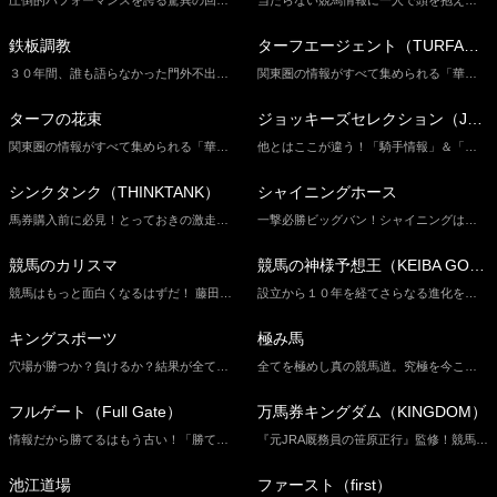
圧倒的パフォーマンスを誇る驚異の回収率これが最速の馬券錬金術！！ 昔から『馬』は貴族のたしなみとして、親しまれてきました。イタリアではかの有名なレーシングカーのシンボルでもあります。乗馬は必須のたしなみとして、POLOを・・・
当たらない競馬情報に一人で頭を抱えるのはもう終わり！「KEIBA会議」はユーザ同士の交流をテーマにした全く新しい競馬情報サイトです。 馬券を的中させなければ競馬情報サイトとしての価値はありません。 KEIBA会議では、様・・・
や出走馬など
鉄板調教
ターフエージェント（TURFAGENT）
【2017年 クイーンカップ（GⅢ）】まとめ｜予想やデータ
３０年間、誰も語らなかった門外不出の厩舎の企業秘密を大公開！！ 厩舎によって”必ず勝たせるため”の調教パターンが存在することをご存知でしょうか？ 一般競馬ファンが『鉄板』と呼ばれる調教パターンを見・・・
関東圏の情報がすべて集められる「華組」と、関西圏の情報全てが集まる「ターフの花束」という圧倒的な結果を残してきた２社が初めて協力！ 設立以来変わらず１万円にて予想公開！馬券戦略室の設立当初、馬主様・生産関係者様より馬券が・・・
分析や出走馬など
【2017年 京都記念（GⅡ）】まとめ｜予想やデータ分析や
ターフの花束
ジョッキーズセレクション（JOCKEYS selection）
出走馬など
関東圏の情報がすべて集められる「華組」と、関西圏の情報全てが集まる「ターフの花束」という圧倒的な結果を残してきた２社が初めて協力！ この度、関東圏の「華組」と関西圏の「ターフの花束」という２つの女性の競馬情報会社が史上初・・・
他とはここが違う！「騎手情報」＆「後払い制」お代は儲かってからで結構！！ 昨今では､数百･数千ともいわれる競馬情報(競馬予想)会社が乱立し､一般ユーザーがその中で『何が本物』で『何が偽物』であるかを見極めるのは至難の業｡・・・
【2017年 共同通信杯（GⅢ）】まとめ｜予想やデータ分析
シンクタンク（THINKTANK）
シャイニングホース
や出走馬など
馬券購入前に必見！とっておきの激走穴馬情報があれば５００倍超が狙える！ 「情報があれば100％全て的中する」とは言いません。野球で例えるなら、“カーブを投げる”と分った上で打席に入った方がヒットを打てる確率が数段上がるの・・・
一撃必勝ビッグバン！シャイニングは知っている荒れるレースを 「100%的中」「裏情報」といった過大表現や嘘の競馬情報会社が多く存在します。弊社は「安心」「安全」を第一に、限りなく100%に近い情報を提供できることを心がけ・・・
【2017年 ダイヤモンドステークス（GⅢ）】まとめ｜予想
競馬のカリスマ
競馬の神様予想王（KEIBA GOD）
やデータ分析や出走馬など
競馬はもっと面白くなるはずだ！ 藤田伸二 24歳で日本ダービー制覇！JRA1918勝・GI17勝を挙げた“男” 1972年2月27日生まれ。1991年に騎手免許を取得し、同年3月2日に初騎乗、9日に初勝利を挙げる。デビュ・・・
設立から１０年を経てさらなる進化を遂げた「予想王」 儲けるための絶対条件。予想王における全ての会員様の憧れ､それが｢厳選FIVE｣｡最大36ﾚｰｽ×予想家分の予想の中からまずは予想家自身が期待値の高いものを下記でも触れて・・・
【2017年 京都牝馬ステークス（GⅢ）】まとめ｜予想やデ
ータ分析や出走馬など
キングスポーツ
極み馬
穴場が勝つか？負けるか？結果が全て！ 『競馬は結果がすべて』 35年前、早稲田大学の卒業論文に 「サラブレッドの血統論」を提出し卒業。その後、一流新聞社の 内定を蹴って馬券で暮らす自由な生活を選択。 数年後、競馬場の特観・・・
全てを極めし真の競馬道。究極を今ここに 今や情報は、テレビやインターネットから溢れ返っており、誰しもが簡単にそれを手にする事が出来る時代であります。 その手軽さ故、つい気軽に手を伸ばしてしまいがちですが、その真偽のほどは・・・
【2017年 フェブラリーステークス（GⅠ）】まとめ｜予想
やデータ分析や出走馬など
フルゲート（Full Gate）
万馬券キングダム（KINGDOM）
【2017年 小倉大賞典（GⅢ）】まとめ｜予想やデータ分析
情報だから勝てるはもう古い！「勝てる情報」を選んでこそ本物。選び、勝ち抜く、実感をその手に！ 仮定よりも結果、内容よりも実益！シンプルに勝つことだけを求める貴方へ！巷に溢れかえる競馬情報サイト…「情報会社なん・・・
『元JRA厩務員の笹原正行』監修！競馬関係者しか知り得ない情報で無敵の勝ち組競馬予想を実現！ 万馬券キングダムで稼げる理由。キングダム専属エージェント最強の陣営による本物の的中率 キングダム専属エージェントが「レース展開・・・
や出走馬など
池江道場
ファースト（first）