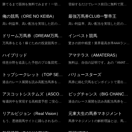
【2017年 アーリントンカップ（GⅢ）】まとめ｜予想やデ
勝てるまで面倒を無料でみます！一切の離脱者を出さない。最後の最後まで徹底サポート！当道場では、門外不出の勝てる競馬の極意を教えます！ 池江道場教訓。あなたは、競馬の馬券を的中させるために、何が一番大事だと思いますか？過去・・・
登録するだけでレース前日に無料で買い目が閲覧可能！買い目を無料公開！ 「安心」に「誠意」をプラスして、より満足度の高い競馬ライフを実現。 FIRSTでは親切で暖かいサポートを心がけ、会員様とのきめ細やかな対応をモットーと・・・
ータ分析や出走馬など
俺の競馬（ORE NO KEIBA）
最強万馬券CLUB一撃帝王
【2017年 中山記念（GⅡ）】まとめ｜予想やデータ分析や
高い利益率、高い配当を実現した匠の技×最新ロジック。俺の「無料情報」をアナタに！ 私たちは競馬を株やFX、不動産などの「投資」と比較することはありません。 「競馬はどこまでいってもギャンブルである」というものです。 です・・・
高い利益率、高い配当を実現した匠の技×最新ロジック。俺の「無料情報」をアナタに！ 帯封を仕留める一撃！最強の馬券術、此処に降臨。万馬券連続的中で至福の快楽を得て最高の思い出をサポート。前代未聞の高配当買い目を無料提供。無・・・
出走馬など
【2017年 阪急杯（GⅢ）】まとめ｜予想やデータ分析や出
ドリーム万馬券（DREAM万馬券）
インベスト競馬
走馬など
万馬券をとる！稼ぐための投資競馬サイト！ 競馬は、競走馬の能力を騎手が最大限引き出して競争します。 騎手や陣営の思惑通りにいかない事もあります。機械や人間ではなく走るのは馬であるという特性上からもすべてのレースで100％・・・
驚きの的中精度！業界最高水準AAAランク情報をお届け致します！ 今の生活で満足できていますか？不安や不満を抱えていませんか？その問題解決いたします！みなさんは、今の生活に心から満足していますか？将来に希望を持てず、不安や・・・
【2017年 オーシャンステークス（GⅢ）】まとめ｜予想や
ハイブリッド
アマテラス（AMATERAS）
データ分析や出走馬など
得意分野を追及した予想のプロ集団究極の情報を公開中 競馬は知らないけど、単純にお金を儲けたい初心者の方から、自分で馬券を買っても勝てないとお悩みの玄人の方まで安心してご利用頂ける次世代型｢複合投資競馬｣ それがハイブリッ・・・
無料は、自信の証明です。あの『AMATERAS』が新たなステージへ…一億円を達成する為の最強の布陣が完成！ なぜ当たるのか？？AMATERASでは、非常に多くの情報元を抱えております。情報元の数は実に２００社・・・
【2017年 チューリップ賞（GⅢ）】まとめ｜予想やデータ
トップシークレット（TOP SECRET）
バリュースターズ
分析や出走馬など
過去のレース展開を読み高配当馬券を奪取 馬主が購入する馬券と同じ買い目で勝負するそれが馬券で儲ける一番の近道。 TOP SECRETが誇る他社との最大の違い。 馬主と同じ馬券で勝負する。当社と一介の情報・予想会社との決定・・・
馬券に絡む穴馬をピンポイントで選出し馬連２点で穴馬同士の的中を生み出す！！ バリュースターズニケツ配信は、 昨年の年間利益2500万円 プロ馬券師、中畑英樹［ナカハタ ヒデキ］率いる【チーム中畑】 昨年の年間利益2430・・・
【2017年 弥生賞（GⅡ）】まとめ｜予想やデータ分析や出
走馬など
アスコットシステムズ（ASCOT SYSTEMS）
ビッグチャンス（BIG CHANCE）
毎週的中を実現する高精度予想 ご安心下さい。 これまでの競馬（馬券）で 勝てなかったことはあたり前です。 何一つ皆様に原因があるわけでは ありません。その名の通り、競馬とは読んで字のごとく馬の競走。投資でも何でもなく不確・・・
過去のレース展開を読み高配当馬券を奪取 レースを左右する競馬に「展開」を重視することは必然。展開値で高配当馬券を獲るJRA全開催レースから厳選４レースの展開値予想。展開を考えビッグな三連複馬券を獲る。各競走馬に展開値指数・・・
【2017年 阪神スプリングジャンプ（J・GⅡ）】まとめ｜予
想やデータ分析や出走馬など
リアルビジョン（Real Vision）
元東大生の馬券マネジメント
【2017年 金鯱賞（GⅡ）】まとめ｜予想やデータ分析や出
もう、悪徳競馬サイトに踊らされるのはやめませんか？ 「リアルビジョン」では競馬を真剣に「投資」として運用したい方だけに「本物」の投資競馬情報を「完全後払い制」にてご提供しております。今こそ「完全後払い制」が求められる時代・・・
馬券マネジメントの解析理論とは、馬券で勝つために必要な要素を分析して収支を黒字にする、従来の予想理論とは一線を隔したアカデミックな理論です マネジメントという単語は「経営」や「管理」と訳されることが多く、いかにもビジネス・・・
走馬など