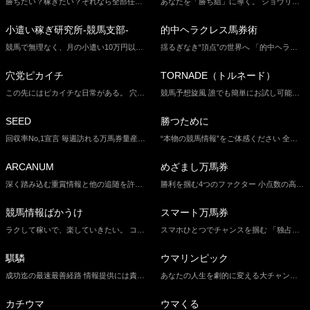
勝ちたい？稼ぎたい？それなら全部任せて下さい！！。 もし貴方様が既に競馬情報サイトを利用しているならきっと1度は体験した事があるはず ガセ・提造・誇張は当たり前… ゴミクズ同然の素人買い目… クソの役にも立たない保証… ・・・
あなたを「勝ち組」に導く。 ショウリウマは、できる事すべてを実行。 競馬で勝ちたいから、やれること全部やりました。 アレもやって、コレもやって、競馬情報の全部、重要な部分を全部手に入れました！ だから、しっかり結果を出し・・・
データ分析や出走馬など
小遣い稼ぎ研究所-競馬支部-
的中ヘラクレス馬券術
【2016年 阪神大賞典（GⅡ）】まとめ｜予想やデータ分析
競馬で無理なく、月の小遣い10万円以上を手にする方法を教えます。 小遣い稼ぎ研究所－競馬支部－は、小遣い稼ぎに特化した情報をあなたに無料で届けます。 無料で情報提供し、月10万円のお小遣いを手にしてもらいます。 有料情報・・・
揺るぎなき“頂点”の世界へ 「的中ヘラクレス馬券術」では、無料またはポイントでレースに参加できるコースと当サイトに所属のエージェント独自の厳選レースに参加できる特別コースがございます！ 特に後者のエージェントコースにつき・・・
や出走馬など
穴党ピカイチ
TORNADE（トルネード）
【2016年 日経賞（GⅡ）】まとめ｜予想やデータ分析や出
走馬など
この先にはピカイチな日常がある。 穴党ピカイチは、穴馬専門の予想サイトとして高い回収率を前提として、 的中率の高い予想を提供させていただきます。 結果的に固い決着になることはあれどもはじめから 固い決着が予想されるレース・・・
競馬予想旋風 誰でも簡単にお試し可能！無料情報 厳選プロが提供する渾身の予想情報 実績が証明する安心の徹底サポート 全国地方競馬・中央競馬を完全網羅 などなど… 情報の受け取りはLineで新規登録 サイト名 ユーザー満足・・・
【2016年 毎日杯（GⅢ）】まとめ｜予想やデータ分析や出
SEED
勝つために
走馬など
回収率No,1宣言 毎週訪れる万馬券量産という夢 それは決して夢ではないと断言します 投資における成功とは労せず確かな利益を得る金の木を育てる事、そして、その「金のなる木」を育てる為の”種” つま・・・
“本物の競馬情報”をご体感ください 全てにおいて業界最高峰を目指す理由は会員様の「勝てない競馬」を「勝てる競馬」に変えるため そして会員様が競馬で「勝つために」 我々はこの時代を駆け抜ける為、会員・・・
【2016年 マーチステークス（GⅢ）】まとめ｜予想やデー
ARCANUM
めざまし万馬券
タ分析や出走馬など
深く踏み込む重賞情報と他の追随を許さない選び抜きの買い目を毎週無料提供 アルカナムとは様々な意味を内包する言葉ではありますが、「奥義」といった意味を持ちます。 これまでに競馬予想サイトを利用したが、実のある結果に結びつい・・・
勝利を掴む4つのファクター 小点数の高精度買い目にて馬券代500円～ 万馬券を量産 ローリスク・ハイリターンで週末競馬を攻略致します！ お客様満足度95%超え！ 全額保証サポート完備！ ワンコインで収支は一変致します！ ・・・
【2016年 高松宮記念（GⅠ）】まとめ｜予想やデータ分析
競馬情報ばかうけ
スマート万馬券
や出走馬など
ラクして稼いで、楽していきたい。 コツコツ地道に稼ぐより、真面目に毎日働くより、”簡単に稼いで楽しく生きたい” …そんな思いがあるなら、どうぞ「競馬情報ばかうけ」にご期待ください。 多くの競馬ファ・・・
スマホひとつでチャンスを掴む 「独占契約40ルート以上」 「14日間全額保障」 「年間的中本数1000本Over」 3つの秘訣を基に、投資として成立する”3連単の買い目”をご提供させていただきます・・・
【2016年 ダービー卿CT（GⅢ）】まとめ｜予想やデータ分
析や出走馬など
騏驎
ウマリンピック
成功迄の最速最善経路 情報提供には責任がつきもの。 いい加減な情報を提供するなどもってのほか。 弊社サイト【騏驎】では「提供逃げ」を防ぐ為に各情報には責任者を配属。 情報提供に関する精査や裏付けに妥協は許さず不測の事態に・・・
あなたの人生を劇的に変える大チャンスは、まさに今です。 競馬で稼ぎたければ、ぜひお任せください。 “情報を知っている”我々を、どうぞ頼ってください。 さあ！！あなたもウマリンピックに乗っかて、夢の・・・
【2016年 産経大阪杯（GⅡ）】まとめ｜予想やデータ分析
や出走馬など
カチウマ
ウマくる