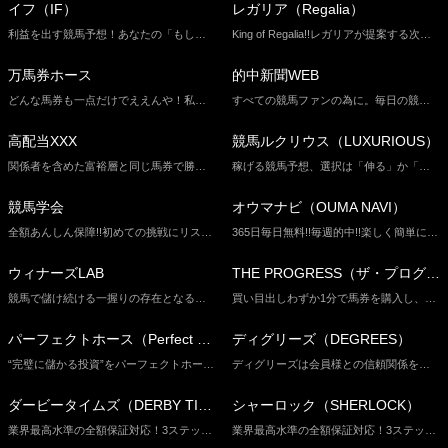
イフ（IF）
レガリア（Regalia）
分析や出走馬など
利益を出す競馬予想！あなたの「もしも…」を現実に。 イフが自信を持ってお勧めする垂涎のキャンペーン情報。「買い目を見た瞬間からワクワク。」「指定どおりに馬券を買ってドキドキ」すること間違いなしです。利益至上主義の結果を受・・・
King of Regalia!!レガリアが提案する次世代の投資競馬 サイト名となっております「レガリア」とは王位の象徴を意味する言葉です。前身組織である完全非公開紹介会員制投資サイトより一般の募集を開始する経緯に至った・・・
【2016年 セントウルステークス（GⅡ）】まとめ｜予想や
データ分析や出走馬など
万馬券ホース
的中新聞WEB
どんな馬券も一点だけでええんや！私の3連単1点予想を完全無料でお届けいたします。 少点数で万馬券を獲り続ける男が1点予想を無料で大公開！万馬券ホースでは、ローリスク・ハイリターンで高い的中率を出し続けることが競馬予想サイ・・・
すべての競馬ファンの為に。毎日の競馬の予想は的中新聞WEBにお任せください！ 的中新聞WEBではさまざまな予想スタイルの予想家があなたの競馬ライフをサポートいたします。的中新聞WEBでは、【中央競馬】【南関東競馬】【地方・・・
【2016年 京成杯オータムH（GⅢ）】まとめ｜予想やデータ
分析や出走馬など
高配当XXX
競馬ルクリウス（LUXURIOUS）
【2016年 セントライト記念（GⅢ）】まとめ｜予想やデー
関係者を含めた富裕層と同じ馬券で勝負する勝ち組の方程式 高配当XXXの情報は日本社会のピラミッドの上位1％に満たないレベルの富裕層【馬主】を頂点とした厩舎や騎手といったパワーバランスを見抜いて、本音を引き出します。高配当・・・
稼げる競馬予想、選択は「伸る」か「反る」かの2つです。 競馬で成功をおさめている方は僅かです。身の回りで競馬で財を成している方はいらっしゃいますか？おそらくいないでしょう。。。競馬ルクリウスでは「成功者」があなたの為に情・・・
タ分析や出走馬など
競馬学会
オウマナビ（OUMA NAVI）
【2016年 ローズステークス（GⅡ）】まとめ｜予想やデー
全額あんしん保障!!初めての挑戦にリスクは要らない。 競馬学会とは“実績と信頼でお客様との絆を結ぶ”を理念とした競馬予想サイトです。競馬学会が提供する各プラン毎に担当の馬券師が血眼になり、昼夜駆けずり回って得た情報を格安・・・
365日毎日無料!!毎週的中!!楽しく簡単に万馬券！ オウマナビにご登録の会員様には当たるまで【永続保証】の特典付き！さらに【絶対に買いたい馬】【人気でも買いたくない馬】【万馬券の立役者となる穴馬】など、その全ての情報を・・・
タ分析や出走馬など
ウィナーズLAB
THE PROGRESS（ザ・プログレス）
【2016年 産経賞オールカマー（GⅡ）】まとめ｜予想やデ
競馬で儲け続ける一握りの存在となるべくいざ表舞台へ！ 競馬で儲け続ける一握りの存在となるべく満を持して表舞台へ！真の“勝ち組”が此処に――。1万円で購入したモノが、勝った瞬間に4分の3の勝ちになるのが馬券。もちろん的中す・・・
買い目出しわずか1分で馬券を購入し、8日で100万円以上を獲得する究極の競馬投資法とは… 【8年連続プラス】【たったの3ステップ（買い目出しわずか1分）】【1日で100万円を獲得】【ローリスク・ハイリターン（少額からの投・・・
ータ分析や出走馬など
【2016年 神戸新聞杯（GⅡ）】まとめ｜予想やデータ分析
パーフェクトホース（Perfect Horse）
ディグリーズ（DEGREES）
や出走馬など
“完璧に儲かる投資”をパーフェクトホースで始めませんか。 競馬情報会社として発展を遂げる上で最も重要視すべきことは会員様の成長促進!!つまり…【お金】!!会員様の収益向上こそが我々の使命!!これがパーフェクトホースの経営・・・
ディグリーズは会員様との信頼関係を大切にしています。自身があるから「後払い制」を採用!! 三流会社で大損して「ハズレ情報にお金を払いたくない！」と思っているそこのアナタ！ディグリーズは完全後払い制だから安心して稼げます！・・・
【2016年 スプリンターズステークス（GⅠ）】まとめ｜予
ダービータイムズ（DERBY TIMES）
シャーロック（SHERLOCK）
想やデータ分析や出走馬など
業界最高水準の全額保証対応！3ステップで厳選情報GET！！ 世の中に蔓延るフェイクニュース、ステルスマーケティング、貴方は辟易していませんか？競馬業界の中にも多数あり、真偽を見極める目を貴方はお持ちでしょうか？雑誌・新聞・・・
業界最高水準の全額保証対応！3ステップで厳選情報GET！！ シャーロックは、業界中枢にまで張り巡らされた弊社独自のコネクションによって独占入手した膨大な有力情報と、長年に渡る膨大な過去データを集計して数値化し、高配当獲得・・・