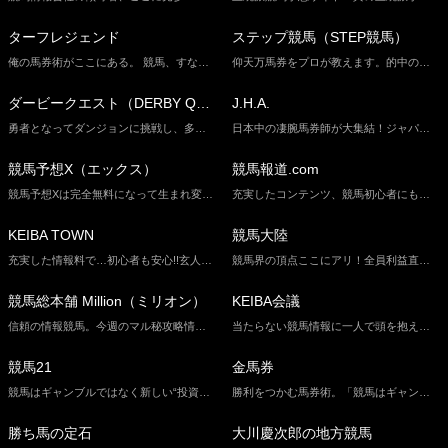
【2016年 天皇賞・秋（GⅠ）】まとめ｜予想やデータ分析
ターフレジェンド
ステップ競馬（STEP競馬）
や出走馬など
俺の馬券術がここにある。 競馬、すなわち馬券は、大きな利益を確実に生み出すことが可能なものの一つであると、私は信じています。だからこそ私は、この『ターフレジェンド』を立ち上げました。そして今、毎週の競馬で、確実に大きな利・・・
仰天万馬券をプロが教えます。的中の鍵はプロが教える本物の情報。 競馬業界No.1の的中率を目指すステップ競馬が、皆様に“仰天万馬券”をゲットできる本物の情報をお教えします。競馬玄人も初心者も大歓迎！弊社従業員もお客様と同・・・
【2016年 京王杯2歳ステークス（GⅡ）】まとめ｜予想やデ
ダービークエスト（DERBY QUEST）
J.H.A.
ータ分析や出走馬など
勇者となってダンジョンに挑戦し、多額の報奨金をGET！今最も選ばれている競馬予想サイト！ 当サイトでは「ゲーム感覚で楽しく稼ぐ」を目的としております。従来のサイトとは一味違った「稼げる」と「楽しく」を両立させたサイトとな・・・
日本中の凄腕馬券師が大集結！ジャパンホースマンオールスターズ J.H.A.はお客様満足度No.1を目指しています。おかげさまで現在多くのお客様にご支持を頂いております。しかし単に的中を出すだけではなく、しっかりと皆様にご・・・
【2016年 ファンタジーステークス（GⅢ）】まとめ｜予想
やデータ分析や出走馬など
競馬予想X（エックス）
競馬報道.com
競馬予想Xは完全無料になって生まれ変わりました！ このたび競馬予想Xの予想はすべて無料で見られるようになりました。カテゴリーは【イージーモード】【ノーマルモード】【ハードモード】の3つです。それぞれに回収率と的中率の目安・・・
充実したコンテンツ、競馬初心者にも優しいサービス、鉄板級とも言える極秘情報を無料でお届け!! 競馬報道.comはジャーナリズム精神を大切にし、競馬の「楽しみ」「驚き」を存分に提供致します！他にも「血統」や「調教」、「騎手・・・
【2016年 アルゼンチン共和国杯（GⅡ）】まとめ｜予想や
データ分析や出走馬など
KEIBA TOWN
競馬大陸
【2016年 みやこステークス（GⅢ）】まとめ｜予想やデー
充実した情報料で…初心者も安心!!玄人も納得!! 楽しく稼ぐことをモットーに馬券的中に必要な予想を惜しみなく公開！KEIBA TOWNでは皆様の“ワガママ”にお応えし、不満を解消するために、多種多様なプランをご用意するこ・・・
競馬界の頂点ここにアリ！全員利益直結！「利益直結馬」公開中！ あなたが今すぐ本気で稼ぎたいなら、競馬大陸に上陸してください。“競馬大陸”で稼げない人なんていません！ここ競馬大陸では経験も知識も必要ありません。必要なのは『・・・
タ分析や出走馬など
競馬総本舗 Million（ミリオン）
KEIBA会議
【2016年 武蔵野ステークス（GⅢ）】まとめ｜予想やデー
信頼の情報競馬。今週のマル秘攻略情報を極秘公開中!! 満足度・的中率とともに業界第1位!!私たち『ミリオン』があなた様の今までの競馬に対する価値観が変わることをお約束いたします。競馬関係者が打ち明ける一般的には公表される・・・
当たらない競馬情報に一人で頭を抱えるのはもう終わり！ユーザー同士の交流をテーマにした全く新しい競馬情報サイト 【ユーザーコミュニティ「みんなの会議室」搭載】【登録しやすく退会しやすいサービス作り】【1 on 1を意識した・・・
タ分析や出走馬など
競馬21
金馬券
【2016年 デイリー杯2歳ステークス（GⅡ）】まとめ｜予想
競馬はギャンブルではなく新しい“投資ビジネス”です。業界トップクラスの実力！ みなさん、もうお金の心配はいりません！私たち競馬21が稼ぎ方を教えます！競馬初心者でも安定して稼げる情報公開。プロ馬券師のレベルを是非ご堪能し・・・
勝利をつかむ馬券術。「競馬はギャンブルではなく、投資である」 私たち金馬券がご案内する情報は、個人投資家の会員様にも多くご参加いただいている【投資情報】でございます。すなわち「競馬はギャンブルではなく投資」なのです。もち・・・
やデータ分析や出走馬など
【2016年 エリザベス女王杯（GⅠ）】まとめ｜予想やデー
勝ち馬の定石
大川慶次郎の地方競馬