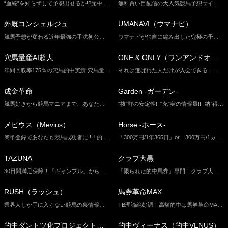
“血統”を知らずして予想出せるか!?元中央現場記者が“当時の実話”が語る。 競馬新聞で着順を見ることも大事ですが、馬柱の馬名の両サイドにある「父と母の名前」こそがそのレースへの適性の指標と考えるのが、血統ウィナーズのコン・・・
無料買い目配信の大人気競馬予想サイト。競馬予想は競馬トレンド。 競馬トレンドが配信する買い目は全レースの［馬連］を中心に、手堅く稼ぐ勝負レースにターゲットを絞ったセレクトA、重賞レース・GIレースのオッズ特別解析など様々・・・
【2016年 中京記念（GⅢ）】まとめ｜予想やデータ分析や
出走馬など
外厩コンシェルジュ
UMANAVI（ウマナビ）
競馬予想が変わる近年最強の手法初公開！従来の勝てない競馬情報の時代は終わった。 もし周りが知りえない、メインレース以外の外厩情報を知ることができたら…。しかもその好走パターンを掴むことができたら…。更にノーザン系以外の力・・・
ウマナビが独自に編み出した究極の予想法教えます！究極の予想法【S級買い目」算出法】とは？ まず、馬券を獲るために最重要と考えた【騎手】【馬】【時計】【調教】【関係者からの情報】などのファクターをデータにMIXし、そのすべ・・・
【2016年 函館2歳ステークス（GⅢ）】まとめ｜予想やデー
タ分析や出走馬など
穴馬量産AI超人
ONE & ONLY（ワンアンドオンリー）
【2016年 アイビスサマーダッシュ（GⅢ）】まとめ｜予想
年間回収率175％の穴馬的中実績 穴馬量産AI超人は、最高峰の人工知能を搭載したソフトウェアであり、穴馬発掘に特化したソフトウェアです。超人は、10年以上前から競馬メディアで活躍する蘆口真史・浅田真人・川田信一・秋山亮二・・・
それは選ばれた人だけが入会できる、唯一無二のホースラウンジ。 当サイトONE & ONLYは「完全会員制」となっております。馬主関係者様、牧場関係者様、厩舎関係者様、マスコミ関係者様を中心とした情報交換のプライ・・・
やデータ分析や出走馬など
成金革命
Garden -ガーデン-
【2016年 クイーンステークス（GⅢ）】まとめ｜予想やデ
競馬好きから競馬マニアまで、あなたの競馬生活をがらりと変える情報 週末の競馬投資で月収30万円以上を達成する方法―それが“成金革命”!!プロ馬券師20年の秘策と“お金のプロ”公認会計士の知恵が、あなた様が投資競馬について・・・
“抜”群の安定性!! “充”実の情報量!! “納”得の利益率!! 誰でも簡単に…高額万馬券が獲れる！今スグ始められる!!至高の馬券投資術！競馬知識・経験は…一切不問！当サイト上から買い目を確認し、その買い目通りに馬券を購・・・
ータ分析や出走馬など
メビウス（Mevius）
Horse -ホース-
【2016年 レパードステークス（GⅢ）】まとめ｜予想やデ
簡単登録であなたも競馬成功者に!!「的中する喜び」「儲かる実感」をあなたに!! 競馬で成功を掴むためには4つのステップが必要です。それは「参加したい情報を選ぶ」→「必要に応じたポイントを購入する」→「ポイントの付与を確認・・・
「300万円/1年365日」or「300万円/1ヵ月30日間」。さて、あなたはどちらを選びますか？ 1年365日間、8時間＋残業2時間も働き続けてやっと手に入る年収「300万円」。その300万円を僅か1ヵ月間の競馬で、ご・・・
ータ分析や出走馬など
【2016年 小倉記念（GⅢ）】まとめ｜予想やデータ分析や
TAZUNA
クラブ大黒
出走馬など
30日間満足保障！「ギャンブル」から「投資」への昇華！ TAZUNAが持つ競馬関係者との強い繋がりを最大限に活かしつつ、近年飛躍的に進歩した人工知能（AI）など、客観的見地などから投資する価値のあるレースや馬を見極めます・・・
「限られた的中馬券」専門！クラブ大黒の宝船に乗ってください!! 競馬は、自分の物差しで測って答えが出るほど甘くありません。結論を急いで、とっておきとしている専門誌に独自の競馬理論、分析結果を赤ペンで緻密に書き込んでみても・・・
【2016年 関屋記念（GⅢ）】まとめ｜予想やデータ分析や
RUSH（ラッシュ）
馬券革命MAX
出走馬など
業界人しか手に入らない競馬の裏情報がアナタに的中と利益をもたらす！ 私たちRushは、業界人しか入手できない非公開情報を活用し、競馬で安定した利益を手にして頂く事を目的とした会員制競馬情報サイトです。インターネットやスマ・・・
TB理論絶好調！高額的中は馬券革命MAXにおまかせ！ 馬券革命MAXを支えるTB理論の中核と言うべき数値が、SA値とPA値です。TA理論の相対値と解析値はスピード指数とペース指数を融合したものですが、SA値はスピード指数・・・
【2016年 エルムステークス（GⅢ）】まとめ｜予想やデー
的中ダントツ化プロジェクトチーム
的中ヴィーナス（的中VENUS）
タ分析や出走馬など