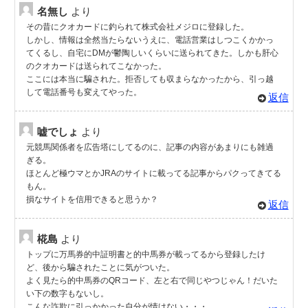
名無し
より
その昔にクオカードに釣られて株式会社メジロに登録した。
しかし、情報は全然当たらないうえに、電話営業はしつこくかかっ
てくるし、自宅にDMが鬱陶しいくらいに送られてきた。しかも肝心
のクオカードは送られてこなかった。
ここには本当に騙された。拒否しても収まらなかったから、引っ越
して電話番号も変えてやった。
返信
嘘でしょ
より
元競馬関係者を広告塔にしてるのに、記事の内容があまりにも雑過
ぎる。
ほとんど極ウマとかJRAのサイトに載ってる記事からパクってきてる
もん。
損なサイトを信用できると思うか？
返信
椛島
より
トップに万馬券的中証明書と的中馬券が載ってるから登録したけ
ど、後から騙されたことに気がついた。
よく見たら的中馬券のQRコード、左と右で同じやつじゃん！だいた
い下の数字もないし。
こんな詐欺に引っかかった自分が情けない・・・。