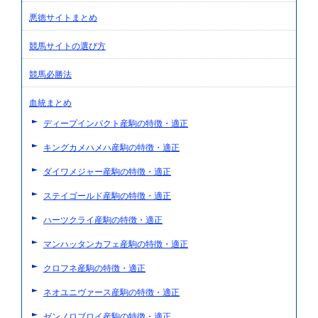
【2016年 アメリカJCC（GⅡ）】まとめ｜予想やデータ分
悪徳サイトまとめ
析や出走馬など
【2016年 東海ステークス（GⅢ）】まとめ｜予想やデータ
競馬サイトの選び方
分析や出走馬など
競馬必勝法
【2016年 根岸ステークス（GⅢ）】まとめ｜予想やデータ
分析や出走馬など
血統まとめ
ディープインパクト産駒の特徴・適正
【2016年 シルクロードステークス（GⅢ）】まとめ｜予想
やデータ分析や出走馬など
キングカメハメハ産駒の特徴・適正
【2016年 東京新聞杯（GⅢ）】まとめ｜予想やデータ分析
ダイワメジャー産駒の特徴・適正
や出走馬など
ステイゴールド産駒の特徴・適正
【2016年 きさらぎ賞（GⅢ）】まとめ｜予想やデータ分析
ハーツクライ産駒の特徴・適正
や出走馬など
マンハッタンカフェ産駒の特徴・適正
【2016年 クイーンカップ（GⅢ）】まとめ｜予想やデータ
分析や出走馬など
クロフネ産駒の特徴・適正
【2016年 共同通信杯（GⅢ）】まとめ｜予想やデータ分析
ネオユニヴァース産駒の特徴・適正
や出走馬など
ゼンノロブロイ産駒の特徴・適正