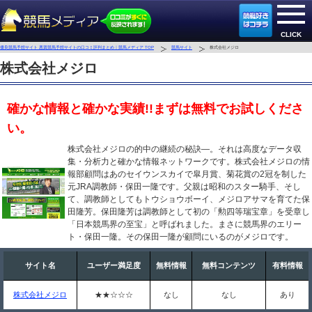
CLICK
優良競馬予想サイト 悪質競馬予想サイトの口コミ評判まとめ｜競馬メディア TOP
競馬サイト
株式会社メジロ
株式会社メジロ
確かな情報と確かな実績!!まずは無料でお試しくださ
い。
株式会社メジロの的中の継続の秘訣―。それは高度なデータ収
集・分析力と確かな情報ネットワークです。株式会社メジロの情
報部顧問はあのセイウンスカイで皐月賞、菊花賞の2冠を制した
元JRA調教師・保田一隆です。父親は昭和のスター騎手、そし
て、調教師としてもトウショウボーイ、メジロアサマを育てた保
田隆芳。保田隆芳は調教師として初の「勲四等瑞宝章」を受章し
「日本競馬界の至宝」と呼ばれました。まさに競馬界のエリー
ト・保田一隆。その保田一隆が顧問にいるのがメジロです。
サイト名
ユーザー満足度
無料情報
無料コンテンツ
有料情報
株式会社メジロ
★★☆☆☆
なし
なし
あり