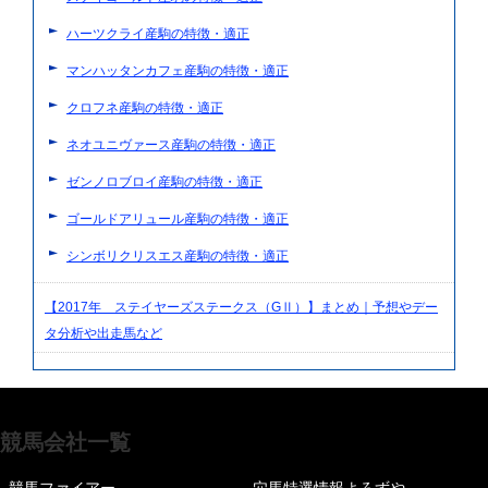
【2016年 きさらぎ賞（GⅢ）】まとめ｜予想やデータ分析
ハーツクライ産駒の特徴・適正
や出走馬など
マンハッタンカフェ産駒の特徴・適正
【2016年 クイーンカップ（GⅢ）】まとめ｜予想やデータ
分析や出走馬など
クロフネ産駒の特徴・適正
【2016年 共同通信杯（GⅢ）】まとめ｜予想やデータ分析
ネオユニヴァース産駒の特徴・適正
や出走馬など
ゼンノロブロイ産駒の特徴・適正
【2016年 京都記念（GⅡ）】まとめ｜予想やデータ分析や
ゴールドアリュール産駒の特徴・適正
出走馬など
シンボリクリスエス産駒の特徴・適正
【2016年 ダイヤモンドステークス（GⅢ）】まとめ｜予想
ハービンジャー産駒の適正・特徴
やデータ分析や出走馬など
【2017年 ステイヤーズステークス（GⅡ）】まとめ｜予想やデー
アドマイヤムーン参駒の特徴・適正
【2016年 京都牝馬ステークス（GⅢ）】まとめ｜予想やデ
タ分析や出走馬など
ータ分析や出走馬など
キンシャサノキセキ産駒の特徴・適正
【2016年 フェブラリーステークス（GⅠ）】まとめ｜予想
メイショウサムソン参駒の特徴・適正
やデータ分析や出走馬など
競馬会社一覧
アグネスデジタル産駒の特徴・適正
【2016年 小倉大賞典（GⅢ）】まとめ｜予想やデータ分析
エンパイアメーカー産駒の特徴・適正
や出走馬など