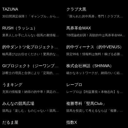
【2016年 小倉記念（GⅢ）】まとめ｜予想やデータ分析や
TAZUNA
クラブ大黒
出走馬など
30日間満足保障！「ギャンブル」から「投資」への昇華！ TAZUNAが持つ競馬関係者との強い繋がりを最大限に活かしつつ、近年飛躍的に進歩した人工知能（AI）など、客観的見地などから投資する価値のあるレースや馬を見極めます・・・
「限られた的中馬券」専門！クラブ大黒の宝船に乗ってください!! 競馬は、自分の物差しで測って答えが出るほど甘くありません。結論を急いで、とっておきとしている専門誌に独自の競馬理論、分析結果を赤ペンで緻密に書き込んでみても・・・
【2016年 関屋記念（GⅢ）】まとめ｜予想やデータ分析や
RUSH（ラッシュ）
馬券革命MAX
出走馬など
業界人しか手に入らない競馬の裏情報がアナタに的中と利益をもたらす！ 私たちRushは、業界人しか入手できない非公開情報を活用し、競馬で安定した利益を手にして頂く事を目的とした会員制競馬情報サイトです。インターネットやスマ・・・
TB理論絶好調！高額的中は馬券革命MAXにおまかせ！ 馬券革命MAXを支えるTB理論の中核と言うべき数値が、SA値とPA値です。TA理論の相対値と解析値はスピード指数とペース指数を融合したものですが、SA値はスピード指数・・・
【2016年 エルムステークス（GⅢ）】まとめ｜予想やデー
的中ダントツ化プロジェクトチーム
的中ヴィーナス（的中VENUS）
タ分析や出走馬など
軸馬選びはお任せください！驚異的な連対率を今すぐお届け！ 軸馬が分かれば馬券の組み立てがもっと楽になりますし、購入点数も抑えられます。しかし、軸馬を選ぶためには大変な手間が必要になるものです。そこで私たち的中ダントツ化プ・・・
限定99名！情報料は無料！稼げる必勝法！ 競馬で投資しましょう。的中ヴィーナスなら月間100万円 or 年間1,000万円以上達成間違いなし！的中ヴィーナスは、JRA創設の1954年以降に開催された過去のレースを、最新の・・・
【2016年 北九州記念（GⅢ）】まとめ｜予想やデータ分析
や出走馬など
GIプロジェクト（ジーワンプロジェクト）
株式会社神話（SHINWA）
診断士の増員と合併により「定期的、安定的」に高クオリティー情報の提供が実現！ 私たちGIプロジェクトは、2014年5月にこれまでお取引対象となっていた個人馬主様以外にも広く会員を募り、個人馬主支援事業で得た、馬券に直結す・・・
確かなネットワークが、納得のいく結果を提供します。 “馬主情報の権威”で、“馬券仙人”鳥越勝人氏が提供！長年、競馬業界に太いパイプを持ち、数多くの競馬関係者から信頼を得ている。東京競馬場・中山競馬場の馬主席に出入りしてお・・・
【2016年 札幌記念（GⅡ）】まとめ｜予想やデータ分析や
出走馬など
うまキング
レープロ
【2016年 新潟2歳ステークス（GⅢ）】まとめ｜予想やデー
充実の情報量！納得の的中率！満足の回収率！今日から始める馬券生活！ うまキングでは、競馬を投資として捉えているがゆえ、3連単に固執せずあらゆる馬券を提供し利益を求め続けます。うまキングでは、馬主や厩舎などの現役の競馬関係・・・
レープロは【利益重視＋本物志向】をモットーとした“完全現場主義”！ 一般には広く知られていない外厩馬情報。雑誌や新聞の競馬記者が、人材不足により外厩の情報まで手が回らず世間に出回る情報が少ないのが実情。外厩情報を知る事は・・・
タ分析や出走馬など
みんなの競馬広場
複勝専科「堅馬Club」
【2016年 キーンランドカップ（GⅢ）】まとめ｜予想やデ
競馬は「楽しむ」ものじゃない！競馬は「儲ける」ためのもの！！ みんなの競馬広場は平均的中率43.8％、平均回収率7852％を誇っています。みんなの競馬広場では、「一点で馬券を仕留めるやり方」を提唱しています！毎週タマラナ・・・
競馬を投資して考えるならば「複勝」と「1点買い」の2つに尽きる！ 複勝専科「堅馬Club」では、複勝馬券を使って投資競馬を行うにあたり、次のような事項を常に心がけています。【全場全レースより1着となる馬を前提に選出】【不・・・
ータ分析や出走馬など
だるま屋
指数X
【2016年 札幌2歳ステークス（GⅢ）】まとめ｜予想やデー