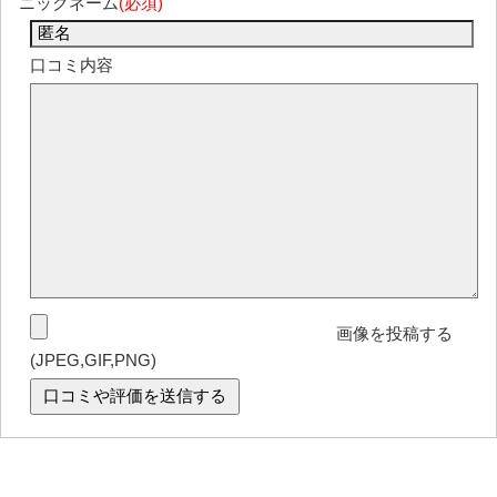
ニックネーム
(必須)
口コミ内容
画像を投稿する
(JPEG,GIF,PNG)