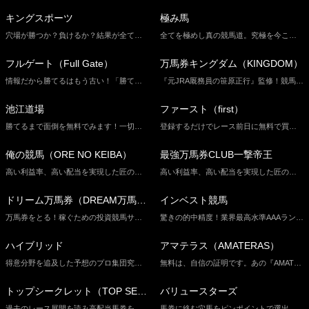
ータ分析や出走馬など
キングスポーツ
極み馬
穴場が勝つか？負けるか？結果が全て！ 『競馬は結果がすべて』 35年前、早稲田大学の卒業論文に 「サラブレッドの血統論」を提出し卒業。その後、一流新聞社の 内定を蹴って馬券で暮らす自由な生活を選択。 数年後、競馬場の特観・・・
全てを極めし真の競馬道。究極を今ここに 今や情報は、テレビやインターネットから溢れ返っており、誰しもが簡単にそれを手にする事が出来る時代であります。 その手軽さ故、つい気軽に手を伸ばしてしまいがちですが、その真偽のほどは・・・
【2017年 フェブラリーステークス（GⅠ）】まとめ｜予想
やデータ分析や出走馬など
フルゲート（Full Gate）
万馬券キングダム（KINGDOM）
【2017年 小倉大賞典（GⅢ）】まとめ｜予想やデータ分析
情報だから勝てるはもう古い！「勝てる情報」を選んでこそ本物。選び、勝ち抜く、実感をその手に！ 仮定よりも結果、内容よりも実益！シンプルに勝つことだけを求める貴方へ！巷に溢れかえる競馬情報サイト…「情報会社なん・・・
『元JRA厩務員の笹原正行』監修！競馬関係者しか知り得ない情報で無敵の勝ち組競馬予想を実現！ 万馬券キングダムで稼げる理由。キングダム専属エージェント最強の陣営による本物の的中率 キングダム専属エージェントが「レース展開・・・
や出走馬など
池江道場
ファースト（first）
【2017年 アーリントンカップ（GⅢ）】まとめ｜予想やデ
勝てるまで面倒を無料でみます！一切の離脱者を出さない。最後の最後まで徹底サポート！当道場では、門外不出の勝てる競馬の極意を教えます！ 池江道場教訓。あなたは、競馬の馬券を的中させるために、何が一番大事だと思いますか？過去・・・
登録するだけでレース前日に無料で買い目が閲覧可能！買い目を無料公開！ 「安心」に「誠意」をプラスして、より満足度の高い競馬ライフを実現。 FIRSTでは親切で暖かいサポートを心がけ、会員様とのきめ細やかな対応をモットーと・・・
ータ分析や出走馬など
俺の競馬（ORE NO KEIBA）
最強万馬券CLUB一撃帝王
【2017年 中山記念（GⅡ）】まとめ｜予想やデータ分析や
高い利益率、高い配当を実現した匠の技×最新ロジック。俺の「無料情報」をアナタに！ 私たちは競馬を株やFX、不動産などの「投資」と比較することはありません。 「競馬はどこまでいってもギャンブルである」というものです。 です・・・
高い利益率、高い配当を実現した匠の技×最新ロジック。俺の「無料情報」をアナタに！ 帯封を仕留める一撃！最強の馬券術、此処に降臨。万馬券連続的中で至福の快楽を得て最高の思い出をサポート。前代未聞の高配当買い目を無料提供。無・・・
出走馬など
【2017年 阪急杯（GⅢ）】まとめ｜予想やデータ分析や出
ドリーム万馬券（DREAM万馬券）
インベスト競馬
走馬など
万馬券をとる！稼ぐための投資競馬サイト！ 競馬は、競走馬の能力を騎手が最大限引き出して競争します。 騎手や陣営の思惑通りにいかない事もあります。機械や人間ではなく走るのは馬であるという特性上からもすべてのレースで100％・・・
驚きの的中精度！業界最高水準AAAランク情報をお届け致します！ 今の生活で満足できていますか？不安や不満を抱えていませんか？その問題解決いたします！みなさんは、今の生活に心から満足していますか？将来に希望を持てず、不安や・・・
【2017年 オーシャンステークス（GⅢ）】まとめ｜予想や
ハイブリッド
アマテラス（AMATERAS）
データ分析や出走馬など
得意分野を追及した予想のプロ集団究極の情報を公開中 競馬は知らないけど、単純にお金を儲けたい初心者の方から、自分で馬券を買っても勝てないとお悩みの玄人の方まで安心してご利用頂ける次世代型｢複合投資競馬｣ それがハイブリッ・・・
無料は、自信の証明です。あの『AMATERAS』が新たなステージへ…一億円を達成する為の最強の布陣が完成！ なぜ当たるのか？？AMATERASでは、非常に多くの情報元を抱えております。情報元の数は実に２００社・・・
【2017年 チューリップ賞（GⅢ）】まとめ｜予想やデータ
トップシークレット（TOP SECRET）
バリュースターズ
分析や出走馬など
過去のレース展開を読み高配当馬券を奪取 馬主が購入する馬券と同じ買い目で勝負するそれが馬券で儲ける一番の近道。 TOP SECRETが誇る他社との最大の違い。 馬主と同じ馬券で勝負する。当社と一介の情報・予想会社との決定・・・
馬券に絡む穴馬をピンポイントで選出し馬連２点で穴馬同士の的中を生み出す！！ バリュースターズニケツ配信は、 昨年の年間利益2500万円 プロ馬券師、中畑英樹［ナカハタ ヒデキ］率いる【チーム中畑】 昨年の年間利益2430・・・