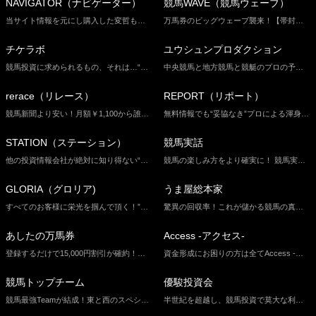
NAVIGATOR（ナビゲーター）
競馬WAVE（競馬ウェーブ）
出走馬など
当サイト情報を元にし購入した変哲もない「馬券」という紙切れが…ものの1～2分でここまで化ける!! 知識・資格・経験・登録費・年会費一切不要！可能な限りのリスク排除に重点を置いた競馬投資で、一般生活の不安解消を図る！！収入・・・
万馬券のビッグウェーブ襲来！【帯封大量獲得】の鉄板メソッドを極秘提供！ 各有力メディア・レース関係者・厩舎・調教師など様々なジャンルに極秘の情報パイプを持ち、一般紙面には出回ることのない【最高精度の生情報】で万馬券買い目・・・
【2016年 エプソムカップ（GⅢ）】まとめ｜予想やデータ
チケラボ
ユウシュンプロダクション
分析や出走馬など
競馬投資に求められるもの、それは…“正確な着順”そして“的中” ギャンブルでもない、単純な投資でもない、競馬で稼ぐ為の新しいカタチを提案。万が一の“不的中”や“トリガミ”…そういったものを不安視することなく、収益化を目論・・・
中央競馬と地方競馬と競艇のプロの予想家が集結。 競馬・競艇・競輪・オートレースと、数ある公営ギャンブル。勝つ人がいれば、当然負ける人がいる。両者の明暗を分けるは、いずれのギャンブルにおいても「情報」である。当社ユウシュン・・・
【2016年 マーメイドステークス（GⅢ）】まとめ｜予想や
rerace（リレース）
データ分析や出走馬など
REPORT（リポート）
競馬新聞より安い！月額￥1,100から誰でも超簡単に「競馬予想ソフト」を利用できるサイト。 囲碁や将棋の世界でAIが活躍しているように…競馬も、テクノロジーで解き明かす時代となりつつあります。しかし、競馬予想ソフトの開発・・・
無料情報でも“妥協なき”プロによる渾身の買い目で3連単6点的中!! 競馬を生業とするプロの情報サイトとして、【会員様の『信頼』を得るための“無料情報”】に関しても、【会員様からその大切なお金をお預かりする以上、無料情報と・・・
【2016年 ユニコーンステークス（GⅢ）】まとめ｜予想や
データ分析や出走馬など
STATION（ステーション）
競馬実話
【2016年 函館スプリントステークス（GⅢ）】まとめ｜予
他の投資情報会社が絶対に知り得ない“真実の情報”を提供します。 「投資競馬で利益を上げ続けるノウハウ」を完全無料でお教えします!!他の投資情報会社が知り得ない“真実の情報”をご覧いただくことで、最短にて100万円の利益を・・・
競馬の楽しみ方をより確実に！ 競馬実話と他社との大きな違い―それは本物の情報を元に勝率を挙げていくことです。競馬情報サイトは、世に多く出ていますが、殆どが競馬新聞などを元に、競馬を少しかじった程度の人が予想をしているだけ・・・
想やデータ分析や出走馬など
GLORIA（グロリア)
うま屋総本家
【2016年 宝塚記念（GⅠ）】まとめ｜予想やデータ分析や
すべてのお客様に栄光を掴んで頂く！”投資競馬”専門サイト。 GLORIAは『本物の価値ある情報』を皆様にお届けすることを約束します。厳しい審査により採用された、業界屈指の馬券師達、そして業界関係者・・・
驚異の回収率！これが儲かる競馬の真骨頂！ ひとくちに競馬情報といっても幅が広く、新聞や専門誌などメディアが取り扱う情報もあれば、詐欺まがいなインチキ業者が提供している【ゴミのような情報】もございます。全てが「ガセ」とは言・・・
出走馬など
あしたの万馬券
Access -アクセス-
【2016年 ラジオNIKKEI賞（GⅢ）】まとめ｜予想やデータ
登録するだけで15,000円割引が確約！競馬情報会社の常識を変えるウェルカム割。 競馬情報会社「あしたの万馬券」では、会員様がローリスクで安心してご利用でき、その上で投資資金を大幅回収して利益を出すという「負けない競馬」・・・
資金形成にお困りの方は全てAccess -アクセス-にお任せ下さい！ 投資金が『毎週末』当たり前のように増える!?1週間平均100万円OVER!!ご利用頂いた全会員様がその有力性を実感!!そしてその1人1人がAccess・・・
分析や出走馬など
競馬トップチーム
優駿投資会
【2016年 CBC賞（GⅢ）】まとめ｜予想やデータ分析や出
走馬など
競馬最強Teamが結成！東と西のスペシャリストが無限の払い戻しを実現！ 競馬Top Teamは、ある一定のファクターに絞った予想スタイルではなく、競馬の本質を深く知る全ての分野のスペシャリストが東西それぞれで情報を持ち寄・・・
半世紀を超越し、競馬投資で莫大な利益を実現してきた業界最強の先駆者 情報伝達環境のデジタル化と、現場における情報の真偽の確認というアナログの長所が融合した優駿投資会による競馬情報こそ、業界最先端のトレンドと言えども、これ・・・