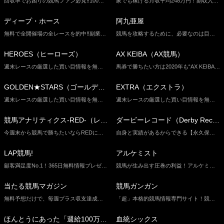
回収率でお困りの競馬ファン必見!!100日以内に月獲得金を100万円増やした【競馬指数】 僕らは、毎週毎週無料情報を全会員様にお届けしています。なんでそんなに大盤振る舞いするの？と思うかもしれませんが、それこそあなたがタ・・・
家でも稼げる月収平均248万円！副収入としても人気 日本では、PC・スマホの普及率が多いものの、昔ながらの「お金は働いて手にするもの」という考えの方がまだ多く存在しています。「働いてお金を手にするのは時代遅れ」！ネットが・・・
【2016年 福島牝馬ステークス（GⅢ）】まとめ｜予想やデ
ディープ・ホース
阿九亜屋
ータ分析や出走馬など
無料で全開催場の全レースを的中!!副業として成り立つレベルの的中率90%以上の競馬予想を毎週無料配信!! 恐らく、誰もが1度は経験したことのある“あの”敗北感。例えいくら幸運にも馬券が的中し、手にすることができたお金を軍・・・
競馬を攻略するために、必要なのは目と耳。 馬券で勝つために必要なことというのは、誰が聞いても「確かにそれしかないよね」という程度のリアクションにしかならないような当たり前の話です。そこには魔法のようなテクニックも、隠され・・・
【2016年 フローラステークス（GⅡ）】まとめ｜予想やデ
ータ分析や出走馬など
HEROES（ヒーローズ）
AX KEIBA（AX競馬）
週末レースの厳選した買い目情報を無料でご提供！ 競馬には数えきれないほどの予想ファクターがあり、1つ1つを手間暇かけて分析し、かつ現場の真実と照らし合わせる先に「狙っての高額的中」が見えてきます。繰り返しますが競馬は複雑・・・
馬券で勝ちたい方は2020年も“AX KEIBA”にお任せください！ 私たちAX KEIBAではこういった関係者の本音を入手できる情報ルートを競馬村に配しています。その素性は公表していませんが、彼らは元々競馬村の存在名だ・・・
【2016年 マイラーズカップ（GⅡ）】まとめ｜予想やデー
タ分析や出走馬など
GOLDEN★STARS（ゴールデン★スターズ）
EXTRA（エクストラ）
【2016年 青葉賞（GⅡ）】まとめ｜予想やデータ分析や出
週末レースの厳選した買い目情報を無料でご提供！ ゴールデン★スターズに在籍しているすべての予想師は、元競馬関係者や業界の裏事情に精通する精鋭のみ。結果をお届けしてきた予想師しか取り揃えておりません。「惜しかった」や「今回・・・
週末レースの厳選した買い目情報を無料でご提供！ EXTRAという言葉には「特別な」という意味があります。お客様に新たな価値観のご提供とワンランク上のステージへお連れするために生まれた結果至上主義の投資競馬サイトです。EX・・・
走馬など
競馬アナリティクス-RED-（レッド）
ダービーレコード（Derby Record）
【2016年 天皇賞・春（GⅠ）】まとめ｜予想やデータ分析
今週末から競馬で勝ちたいならREDにお任せ！ 競馬の分析を行っていると聞くと「競馬なんて馬が走るんだから結果は分からない」という方がいます。しかし、これはとても極端な論法です。どうか考えてみてください。数百キロメートル先・・・
自身と実績があるからできる【永久保証】！連チャン参加する程、利益獲得率はうなぎ上り！ 無料情報数は業界随一！脅威の90％OVER!!!で掴め一攫千金！競馬での不的中は大きく分けて2種類！予想・判断の間違いが招く不的中。出・・・
や出走馬など
LAP競馬!
アルケミスト
【2016年 京都新聞杯（GⅡ）】まとめ｜予想やデータ分析
顧客満足度No.1！365日無料情報プレゼント！ 手抜き一切ナシ！的中率抜群！平日は地方、週末は中央競馬を対象として365日ご提供。「無料情報は当たらない」そんな常識も覆します！各予想ファクターのプロ馬券師が監修を務めて・・・
競馬が生み出す圧巻の利益！アルケミスト 競馬を熟知したスペシャリスト達が完全サポート！会員様の満足度はNo.1を自負。「収支はいつもマイナス…」「勝てた試しがない…」「予想が外れることが前提…」そんな競馬はもう終わりにし・・・
や出走馬など
【2016年 NHKマイルC（GⅠ）】まとめ｜予想やデータ分析
当たる競馬マガジン
競馬ガンガン
や出走馬など
無料予想だけで、毎週プラス収支達成！ あなたは、競馬サイトを利用したことはありますか？もしくは、これから利用を考えていますか？もし、利用したことが“ある”方や、これから利用する“予定”の方は、「サイトが多すぎて、どれを選・・・
「超」本格的競馬情報専門サイト！競馬ガンガン 僅か1日で一般会社員の年収分も獲得可！つまり僅か1日で人生を変えうる情報力!!一般的な「予想指標」に預かった乱発買いではなく、当サイトが独自の情報網とプロの解析力で「鉄板級」・・・
【2016年 新潟大賞典（GⅢ）】まとめ｜予想やデータ分析
ほんとうにあった「週給100万円」を競馬で稼ぐプロ集団！
血統シックス