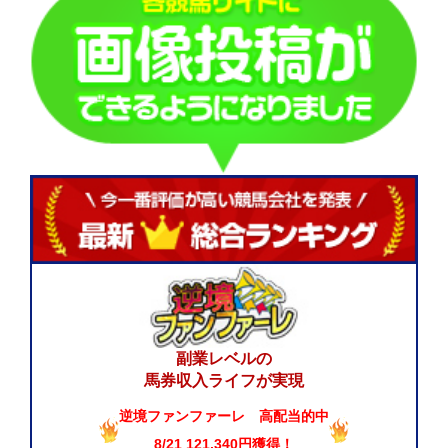
副業レベルの
馬券収入ライフが実現
逆境ファンファーレ 高配当的中
8/21 121,340円獲得！