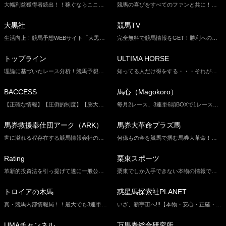
【2016年 ターコイズステークス（重賞）】まとめ｜予想や
大幅利益獲得者続出！！稼ぐならここで間違いなし。 当サイト「GANGAN」では、競馬業界で随一を誇る豊富な無料コンテンツを取り揃えています。日々更新されるGANGANの無料コンテンツをお客様の馬券戦略に是非お役立てくださ・・・
競馬の喜びをすべてのファンと共に！信頼と利益を求める方のためのベストパートナー あなたが”的中”をさせる方法がFUN競馬にあります。私たちFUN競馬が自信を持って提案するのは、ズバリ真の実力を兼ね・・・
データ分析や出走馬など
大黒社
競馬TV
【2016年 朝日杯フューチュリティステークス（GⅠ）】ま
生活向上！競馬予想WEBサイト「大黒社」 大黒社は伝説の馬券師とまで称えられた一岡浩司氏が、当サイトを訪れられたみなさまの生活の向上を願ったリーズナブルな競馬情報サイトです。狙い目だけでなく、予想師から観たレース見解や率・・・
完全無料で競馬情報をGET！勝利へのヒントはここにある 競馬TVは、競馬を専門とし、競馬に特化した無料メールマガジン配信スタンドです。競馬TVで発行されているメールマガジンは、他のメールマガジンスタンドとはひと味違い、実・・・
とめ｜予想やデータ分析や出走馬など
トップライン
ULTIMA HORSE
【2016年 中山大障害（J・GⅠ）】まとめ｜予想やデータ分
理論に基づいたレース分析！競馬予想トップライン トップラインでは、様々な競馬予想ファクターの無料公開と1ヵ月ごとの馬券収支結果を嘘偽りなく公開しています。競馬予想を行う上で、私たちトップラインは、「逃げ・先行馬絶対有利」・・・
知ってる人だけ得をする・・・それがお金儲けの真実！ お金を稼ぐのは非常に労力と時間をかけるもの。しかし、ULTIMA HORSEなら、たった3分でお金儲けができてしまい、ケータイ・パソコンがあれば24時間いつでもどこでも・・・
析や出走馬など
BACCESS
【2016年 阪神カップ（GⅡ）】まとめ｜予想やデータ分析
馬心（Magokoro）
や出走馬など
【正確な情報】【圧倒的制度】【膨大な実績】これこそが当サイトの特徴！ 私たちBACCESSは、会員の皆様を競馬で成功へと導くために誕生しました。これまでクローズドサービスとして一部の会員様に情報を提供していたのですが、「・・・
毎月2レース、3連単6頭BOXで1レースも外さない！100%的中計画実施中！！ 私たち真心は、全国のスポーツ紙に掲載され、全国の競馬関係者協賛の元、私たちと「ベストスポーツ」「博才」「なないろ」の競馬情報会社4社が手を組・・・
【2016年 有馬記念（GⅠ）】まとめ｜予想やデータ分析や
馬券救援奉仕団アーク（ARK）
馬券大革命プラズ馬
出走馬など
世に溢れる程存在する競馬情報会社の散歩先をいく存在！ 投資に正解というものは一つではありません。ちなみに、投資において「なぜ成果が思うように上がらないのか」を考えたことがありますか？もちろんご参考にされたサイトに問題があ・・・
何億もの金を競馬で掴む馬券大革命！競馬業界に激震をもたらす馬情報最前線 突然ではありますが、今あなたがお持ちである馬連・馬単・3連複・3連単に関する常識や経験を全てキレイサッパリ忘れてしまってください。巣に戻った貴方は、・・・
【2016年 ホープフルステークス（GⅡ）】まとめ｜予想や
Rating
栗東スポーツ
データ分析や出走馬など
革新的投資法を引っ提げて遂に一般公開決定！！明白な的中こそが会員様との信頼の証 投資競馬というものは投資対象としての理由があるうえに、価値がなくてはなりません。当サイト「Rating」のシステムは投資理論に基づいて、投資・・・
栗東でしか入手できない本物の情報であなたも今週から勝ち組！ 「栗東」とは、滋賀県の市の一つで、1969年11月にJRA日本中央競馬会が最初のトレーニングセンターを設立した地です。つまり、当サイト「栗東スポーツ」は、競馬の・・・
【2017年 中山金杯（GⅢ）】まとめ｜予想やデータ分析や
トロイアの木馬
出走馬など
惑星馬探索社PLANET
真・競馬内部情報局！！最大でも3連単で8点以内に絞り切れ、高回収率！！ 当サイト「トロイアの木馬」は、高回収率の3連単・少点数情報を【無料】にて配信しております。いったいなぜ、高い回収率となっているのかというと、当サイト・・・
いざ、新宇宙へ!!!【本物・安心・正確・信頼・実績・低料金】をモットーとした競馬情報サイト 私たち惑星馬探索社PLANETは、もともと情報源も人脈も少ない情報会社に情報を卸す、希有な競馬情報会社として存在していました。し・・・
【2016年 京都金杯（GⅢ）】まとめ｜予想やデータ分析や
出走馬など
UMAチャンネル
万馬券総合研究所