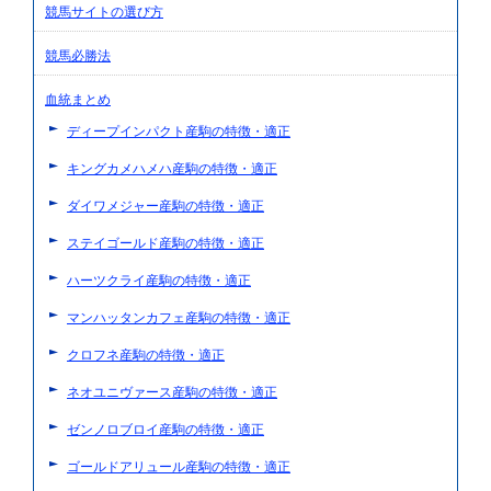
【2016年 東海ステークス（GⅢ）】まとめ｜予想やデータ
競馬サイトの選び方
分析や出走馬など
競馬必勝法
【2016年 根岸ステークス（GⅢ）】まとめ｜予想やデータ
分析や出走馬など
血統まとめ
ディープインパクト産駒の特徴・適正
【2016年 シルクロードステークス（GⅢ）】まとめ｜予想
やデータ分析や出走馬など
キングカメハメハ産駒の特徴・適正
【2016年 東京新聞杯（GⅢ）】まとめ｜予想やデータ分析
ダイワメジャー産駒の特徴・適正
や出走馬など
ステイゴールド産駒の特徴・適正
【2016年 きさらぎ賞（GⅢ）】まとめ｜予想やデータ分析
ハーツクライ産駒の特徴・適正
や出走馬など
マンハッタンカフェ産駒の特徴・適正
【2016年 クイーンカップ（GⅢ）】まとめ｜予想やデータ
分析や出走馬など
クロフネ産駒の特徴・適正
【2016年 共同通信杯（GⅢ）】まとめ｜予想やデータ分析
ネオユニヴァース産駒の特徴・適正
や出走馬など
ゼンノロブロイ産駒の特徴・適正
【2016年 京都記念（GⅡ）】まとめ｜予想やデータ分析や
ゴールドアリュール産駒の特徴・適正
出走馬など