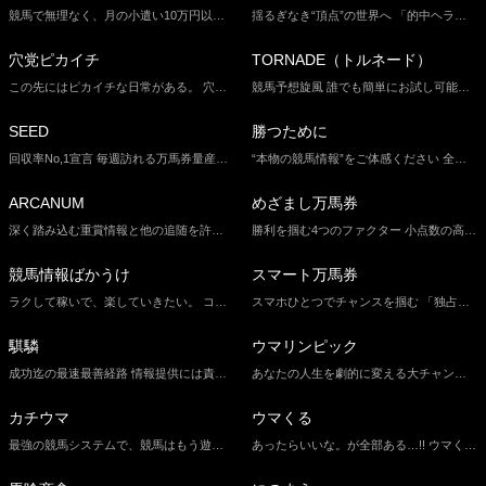
競馬で無理なく、月の小遣い10万円以上を手にする方法を教えます。 小遣い稼ぎ研究所－競馬支部－は、小遣い稼ぎに特化した情報をあなたに無料で届けます。 無料で情報提供し、月10万円のお小遣いを手にしてもらいます。 有料情報・・・
揺るぎなき“頂点”の世界へ 「的中ヘラクレス馬券術」では、無料またはポイントでレースに参加できるコースと当サイトに所属のエージェント独自の厳選レースに参加できる特別コースがございます！ 特に後者のエージェントコースにつき・・・
や出走馬など
穴党ピカイチ
TORNADE（トルネード）
【2016年 日経賞（GⅡ）】まとめ｜予想やデータ分析や出
走馬など
この先にはピカイチな日常がある。 穴党ピカイチは、穴馬専門の予想サイトとして高い回収率を前提として、 的中率の高い予想を提供させていただきます。 結果的に固い決着になることはあれどもはじめから 固い決着が予想されるレース・・・
競馬予想旋風 誰でも簡単にお試し可能！無料情報 厳選プロが提供する渾身の予想情報 実績が証明する安心の徹底サポート 全国地方競馬・中央競馬を完全網羅 などなど… 情報の受け取りはLineで新規登録 サイト名 ユーザー満足・・・
【2016年 毎日杯（GⅢ）】まとめ｜予想やデータ分析や出
SEED
勝つために
走馬など
回収率No,1宣言 毎週訪れる万馬券量産という夢 それは決して夢ではないと断言します 投資における成功とは労せず確かな利益を得る金の木を育てる事、そして、その「金のなる木」を育てる為の”種” つま・・・
“本物の競馬情報”をご体感ください 全てにおいて業界最高峰を目指す理由は会員様の「勝てない競馬」を「勝てる競馬」に変えるため そして会員様が競馬で「勝つために」 我々はこの時代を駆け抜ける為、会員・・・
【2016年 マーチステークス（GⅢ）】まとめ｜予想やデー
ARCANUM
めざまし万馬券
タ分析や出走馬など
深く踏み込む重賞情報と他の追随を許さない選び抜きの買い目を毎週無料提供 アルカナムとは様々な意味を内包する言葉ではありますが、「奥義」といった意味を持ちます。 これまでに競馬予想サイトを利用したが、実のある結果に結びつい・・・
勝利を掴む4つのファクター 小点数の高精度買い目にて馬券代500円～ 万馬券を量産 ローリスク・ハイリターンで週末競馬を攻略致します！ お客様満足度95%超え！ 全額保証サポート完備！ ワンコインで収支は一変致します！ ・・・
【2016年 高松宮記念（GⅠ）】まとめ｜予想やデータ分析
競馬情報ばかうけ
スマート万馬券
や出走馬など
ラクして稼いで、楽していきたい。 コツコツ地道に稼ぐより、真面目に毎日働くより、”簡単に稼いで楽しく生きたい” …そんな思いがあるなら、どうぞ「競馬情報ばかうけ」にご期待ください。 多くの競馬ファ・・・
スマホひとつでチャンスを掴む 「独占契約40ルート以上」 「14日間全額保障」 「年間的中本数1000本Over」 3つの秘訣を基に、投資として成立する”3連単の買い目”をご提供させていただきます・・・
【2016年 ダービー卿CT（GⅢ）】まとめ｜予想やデータ分
析や出走馬など
騏驎
ウマリンピック
成功迄の最速最善経路 情報提供には責任がつきもの。 いい加減な情報を提供するなどもってのほか。 弊社サイト【騏驎】では「提供逃げ」を防ぐ為に各情報には責任者を配属。 情報提供に関する精査や裏付けに妥協は許さず不測の事態に・・・
あなたの人生を劇的に変える大チャンスは、まさに今です。 競馬で稼ぎたければ、ぜひお任せください。 “情報を知っている”我々を、どうぞ頼ってください。 さあ！！あなたもウマリンピックに乗っかて、夢の・・・
【2016年 産経大阪杯（GⅡ）】まとめ｜予想やデータ分析
や出走馬など
カチウマ
ウマくる
【2016年 ニュージーランドT（GⅢ）】まとめ｜予想やデー
最強の競馬システムで、競馬はもう遊びじゃない。「仕事」になる。 競馬は難しい？当たらない？ 当たっても稼げない？ そんなのは、もう過去の話。 簡単に、そして、今すぐ始められる究極の投資術！それがカチウマがついに完成した、・・・
あったらいいな。が全部ある…!! ウマくるでは、実力のある100人以上の馬券師と独占契約。成功報酬形態を採用！AI機能をフル活用した情報精査！元馬券師の経歴を持つ担当者がどんな方でも全面サポート！初めて参加される会員様は・・・
タ分析や出走馬など