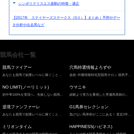
シンボリクリスエス産駒の特徴・適正
【2016年 ダイヤモンドステークス（GⅢ）】まとめ｜予想
ハービンジャー産駒の適正・特徴
やデータ分析や出走馬など
【2017年 ステイヤーズステークス（GⅡ）】まとめ｜予想やデー
アドマイヤムーン参駒の特徴・適正
【2016年 京都牝馬ステークス（GⅢ）】まとめ｜予想やデ
タ分析や出走馬など
ータ分析や出走馬など
キンシャサノキセキ産駒の特徴・適正
【2016年 フェブラリーステークス（GⅠ）】まとめ｜予想
メイショウサムソン参駒の特徴・適正
やデータ分析や出走馬など
競馬会社一覧
アグネスデジタル産駒の特徴・適正
【2016年 小倉大賞典（GⅢ）】まとめ｜予想やデータ分析
エンパイアメーカー産駒の特徴・適正
や出走馬など
競馬ファイアー
穴馬特選情報よろずや
ブラックタイド産駒の特徴・適正
あなたも競馬で副業レベルに稼ぐことは絶対に可能です。 お金の自由♪時間の自由。たった数日で人生が大きく変わる！利用者の98%以上が大満足と回答！1鞍5,000円以内の少額投資から利益倍増！特別保障を完備した安心安全の競馬・・・
血統･外厩情報特化型競馬サロン 競馬予想に関する指標や予想は細分化した場合、その数およそ100点以上と言われております。 その中で、我々が最も注目するのは血統情報と外厩情報。 よろずやでは血統に紐づく多くの傾向を始めとし・・・
【2016年 アーリントンカップ（GⅢ）】まとめ｜予想やデ
ータ分析や出走馬など
パイロ産駒の特徴・適正
NO LIMIT(ノーリミット)
ウマニキ
【2016年 中山記念（GⅡ）】まとめ｜予想やデータ分析や
的中率100%を実現へ、失敗しない競馬投資の選択を。 日別で１０万円や１ヶ月３００万円を稼ぐのも全て狙い通りに！ 投資・競馬初心者から上級者まで、誰でも思いのままに利益を獲得！ 無料のチャート機能で利益を簡単に確定 サイ・・・
経験より実力を重視した専属馬券師の厳選情報！。 毎週多くのお客様が最初の一歩を踏み出して、ウマニキの馬券師にご依頼頂いております。 そして、実際に多くのお客様がリピーターとして次週以降もご利用されます。 それはなぜでしょ・・・
ヴィクトワールピサ産駒の特徴・適正
出走馬など
ジャングルポケット産駒の特徴・適正
逆境ファンファーレ
G1馬券セレクション
【2016年 阪急杯（GⅢ）】まとめ｜予想やデータ分析や出
あなたも競馬で副業レベルに稼ぐことは絶対に可能です。 2000人を超える競馬ファンからの大反響によりついに、毎週タダ配信を始めました！ 副業レベルの”馬券収入ライフ”は実はあなたも余裕で出来るんで・・・
負けない馬券術がここにある！ 直近2年の中央競馬 三連複高配当57万~87万となっています。 では、このレースは、 的中することはできなかったのか? 振り返って確認を行うとそうでもないことが解ってきます。 偶然なのか、そ・・・
タイキシャトル産駒の特徴・適正
走馬など
カネヒキリ産駒の特徴・適正
ミリオンタイム
HAPPINESS(ハピネス)
【2016年 オーシャンステークス（GⅢ）】まとめ｜予想や
我々が提供するのは競馬の情報ではなく“時間”です！！ ミリオンタイムは全ての会員様に競馬という現在最も注目されている投資市場でしっかり稼いで頂くためのサイトです。 そして… 我々がご提供するのは競馬の情報では・・・
みんなで稼ぎ競馬予想サイト！ 情報精度は業界最高ランク 業界に深く精通する関係者、エージェントと複数契約 データ解析、徹底した裏付け調査により業界最高ランクの情報精度を実現。 安定した的中率の高配当獲得により、初回参加か・・・