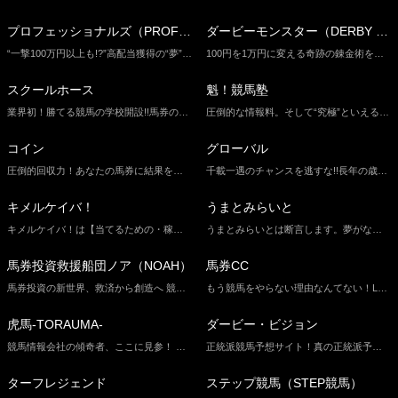
【2016年 サウジアラビアロイヤルカップ（GⅢ）】まとめ
｜予想やデータ分析や出走馬など
プロフェッショナルズ（PROFESSIONALS）
ダービーモンスター（DERBY MONSTER）
“一撃100万円以上も!?”高配当獲得の“夢”を「夢で終わらせない」 【1週平均提供レース数】10レース以上、【1週平均獲得】100万円以上、【月間勝率】期待値80%以上とすべてにおいて【業界NO.1】に輝くプロフェッシ・・・
100円を1万円に変える奇跡の錬金術を大公開!! ダービーモンスターは、業界屈指の情報ネットを駆使し、3連系の馬券攻略を中心に【100万馬券情報をコンスタンスに】会員の皆様にお届けしている競馬情報会社です。登録完全無料で・・・
【2016年 府中牝馬ステークス（GⅡ）】まとめ｜予想やデ
ータ分析や出走馬など
スクールホース
魁！競馬塾
【2016年 秋華賞（GⅠ）】まとめ｜予想やデータ分析や出
業界初！勝てる競馬の学校開設!!馬券の成績を上げたいなら、スクールホース!! スクールホースは、競馬初心者にはわかりやすく、そして競馬経験者には今までの常識を覆すような「勝てる馬券の学校」として巷には流れない情報の数々を・・・
圧倒的な情報料。そして“究極”といえる投資成功率。 365日の限られた時間で、競馬界の“今”を知っていただきます。魁！競馬塾であなたを競馬投資の成功者に導きます！【普通では知り得ない“今週末の裏情報”】【より多くの配当を・・・
走馬など
コイン
グローバル
【2016年 富士ステークス（GⅢ）】まとめ｜予想やデータ
圧倒的回収力！あなたの馬券に結果を。会員様の利益獲得が最優先。最短一ヶ月での運用資産形成を。 コインの情報による馬券購入は、「勝負」という時限を遥かに凌駕する。ワンコインが高確率で8万5000円に！コインで公営競馬をいま・・・
千載一遇のチャンスを逃すな!!長年の歳月を費やし導き出した最高峰の方程式で勝負！ グローバルは、【業界屈指！“格安コスト”】【[完全無料]使いやすいと評判“高性能情報ツール”】【無料で利用可能“分析コンテンツや最新情報が・・・
分析や出走馬など
キメルケイバ！
うまとみらいと
【2016年 菊花賞（GⅠ）】まとめ｜予想やデータ分析や出
キメルケイバ！は【当てるための・稼ぐための・勝つための】競馬サイトです。 キメルケイバ！では、競馬初心者の方でも簡単に的中と払戻しを手にすることが出来ます。競馬に詳しい、詳しくないは関係ありません。皆様に行っていただく事・・・
うまとみらいとは断言します。夢がなければ競馬ではない。 うまとみらいとのコンテンツは現段階で「うまコラボ」「競馬の殿堂」「ヒットメイク」の3つ。それぞれ独立した競馬サイトで、私と面識はありませんでした。各サイトのサービス・・・
走馬など
馬券投資救援船団ノア（NOAH）
馬券CC
【2016年 アルテミスステークス（GⅢ）】まとめ｜予想や
データ分析や出走馬など
馬券投資の新世界、救済から創造へ 競馬情報サイト等を利用して、「高額な情報料金を支払ったが的中しなかった」「無料と聞いていたが後から不当に料金請求をされた」といった経験はありませんか？私たちは従来の競馬情報会社とは異なる・・・
もう競馬をやらない理由なんてない！Let’s Start！馬券LIFFE！ 貴方に一つだけお伝えします。競馬情報会社の中でも、本当に稼げる会社は存在します。そして今、あなたは本物の会社の一つに出会うことができ・・・
【2016年 スワンステークス（GⅡ）】まとめ｜予想やデー
虎馬-TORAUMA-
ダービー・ビジョン
タ分析や出走馬など
競馬情報会社の傾奇者、ここに見参！ これまで競馬情報会社をお使いになり、いい結果を得ることの出来なかった貴方に、“ホンモノ”をお見せするためにここに参上いたしました。純粋に的中を楽しむ競馬ファンから巧みな手口で大切なお金・・・
正統派競馬予想サイト！真の正統派予想で年間1億稼げます【完全保証提供】 馬券で最も重要なのは【決断】です。それさえあれば、誰でも馬券で勝つことができます。【決断】、そのジャッジは確実に、速やかに、短期・長期問わず我々の【・・・
【2016年 天皇賞・秋（GⅠ）】まとめ｜予想やデータ分析
ターフレジェンド
ステップ競馬（STEP競馬）
や出走馬など