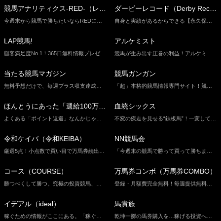
競馬アナリティクス-RED-（レッド）
ダービーレコード（Derby Record）
【2016年 天皇賞・春（GⅠ）】まとめ｜予想やデータ分析
今週末から競馬で勝ちたいならREDにお任せ！ 競馬の分析を行っていると聞くと「競馬なんて馬が走るんだから結果は分からない」という方がいます。しかし、これはとても極端な論法です。どうか考えてみてください。数百キロメートル先・・・
自身と実績があるからできる【永久保証】！連チャン参加する程、利益獲得率はうなぎ上り！ 無料情報数は業界随一！脅威の90％OVER!!!で掴め一攫千金！競馬での不的中は大きく分けて2種類！予想・判断の間違いが招く不的中。出・・・
や出走馬など
LAP競馬!
アルケミスト
【2016年 京都新聞杯（GⅡ）】まとめ｜予想やデータ分析
顧客満足度No.1！365日無料情報プレゼント！ 手抜き一切ナシ！的中率抜群！平日は地方、週末は中央競馬を対象として365日ご提供。「無料情報は当たらない」そんな常識も覆します！各予想ファクターのプロ馬券師が監修を務めて・・・
競馬が生み出す圧巻の利益！アルケミスト 競馬を熟知したスペシャリスト達が完全サポート！会員様の満足度はNo.1を自負。「収支はいつもマイナス…」「勝てた試しがない…」「予想が外れることが前提…」そんな競馬はもう終わりにし・・・
や出走馬など
【2016年 NHKマイルC（GⅠ）】まとめ｜予想やデータ分析
当たる競馬マガジン
競馬ガンガン
や出走馬など
無料予想だけで、毎週プラス収支達成！ あなたは、競馬サイトを利用したことはありますか？もしくは、これから利用を考えていますか？もし、利用したことが“ある”方や、これから利用する“予定”の方は、「サイトが多すぎて、どれを選・・・
「超」本格的競馬情報専門サイト！競馬ガンガン 僅か1日で一般会社員の年収分も獲得可！つまり僅か1日で人生を変えうる情報力!!一般的な「予想指標」に預かった乱発買いではなく、当サイトが独自の情報網とプロの解析力で「鉄板級」・・・
【2016年 新潟大賞典（GⅢ）】まとめ｜予想やデータ分析
ほんとうにあった「週給100万円」を競馬で稼ぐプロ集団！
血統シックス
や出走馬など
よくある「ポイント返還」なんかじゃない！そんな「こしゃくな真似」はしない！うちは「現金」で、情報料金を返します！ 安心度NO.1・信頼度NO.1・期待度NO.1！情報に自信がある！稼がせる自信がある！だから…競馬で稼ぎた・・・
不変の疾走を見せる“鉄板馬”！一変して激走を見せる“穴馬”！ 血統傾向という大まかすぎる分類や強い血脈だけに注視する穿った見方ではなく、1頭1頭の「潜在部分」から「現能力値」までを導く血統シックスの辿り着いた今までになか・・・
【2016年 京王杯スプリングC（GⅡ）】まとめ｜予想やデー
令和ケイバ（令和KEIBA）
NN競馬会
タ分析や出走馬など
厳選5点！小点数で買い目で万馬券続出！登録料・年会費モチロンすべて完全無料！ 元号が変わり、新しい「令和」の時代を迎えました。この令和という新元号には「人々が美しく心を寄せ合う中で、文化が生まれ育つ」という思いが込められ・・・
「今週末の競馬で勝って買って勝ちまくりたい」 NN競馬会は、2019年の有馬記念において、1番人気のアーモンドアイが惨敗することや、このレースの馬券的な核が2着のサートゥルナーリアにあることを的中させました。もしあなたが・・・
【2016年 ヴィクトリアマイル（GⅠ）】まとめ｜予想やデ
ータ分析や出走馬など
コース（COURSE）
万馬券コンボ（万馬券COMBO）
勝つべくして勝つ。究極の投資競馬、此処に完成。 コースは、【業界屈指の実績】と【真摯に向き合う真心対応】を全てのお客様へお送り致します。コースで管理する情報網は多岐にわたり、同業他社の比ではなく「関係者内部情報」「現地特・・・
登録・月額費完全無料！毎週提供無料予想！安心・安全全額保障！ このようなお考えをお持ちではありませんか？「手持ちの資金は少ないが資産を増やしたい」「一度でいいから万馬券を当ててみたい」「コンスタントにまとまった副収入を得・・・
【2016年 平安S（GⅢ）】まとめ｜予想やデータ分析や出走
馬など
イデアル（ideal）
馬貴族
【2016年 オークス（GⅠ）】まとめ｜予想やデータ分析や
稼ぐための情報がここにある。「稼ぐ」ための競馬予想サイト イデアル（ideal）とはフランス語で「理想」という意味を持ちます。我々はお客様の真の理想を追求し、「稼ぐ」ことに特化した会員制の競馬予想サイトを確立させました。・・・
乾坤一擲の馬券購入を…稼げる投資へと昇華する情報をお届け致します!! 毎週50万円以上の配当を狙える弊社のハイクラス情報を無料でご提供!!お手元の小銭が次々と一万円の札束に変わっていく。期待感！高揚感！そこから生まれる”・・・