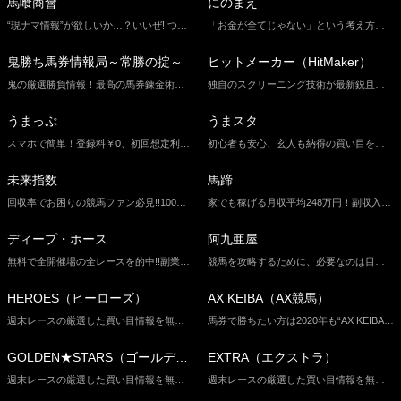
馬喰商會
にのまえ
【2016年 阪神牝馬S（GⅡ）】まとめ｜予想やデータ分析や
“現ナマ情報”が欲しいか…？いいぜ!!ついて来いよ!! 競馬で勝ちたいか？あぶく銭が欲しいか？家族に内緒の借金を返したいか？いままでの負け分を取り返したいか？金欠の毎日におさらばしたいか？だったら俺について来い!!俺たち・・・
「お金が全てじゃない」という考え方には共感しますが、お金で多くの悩みが解決されることもまた事実です。 現状でお金が貯まらないのであれば、行動を起こさなければなりません。【無駄遣いを減らして節約する】【待遇の良い会社に転職・・・
出走馬など
鬼勝ち馬券情報局～常勝の掟～
ヒットメーカー（HitMaker）
【2016年 桜花賞（GⅠ）】まとめ｜予想やデータ分析や出
鬼の厳選勝負情報！最高の馬券錬金術！安定収益を掴み取る!!馬券収益を決定付ける協力情報満載!! 一端に競馬サイトといっても情報会社の戦国時代と言われる昨今。一番重要な「収支」を格段に飛躍させるために、最も必要とされる情報・・・
独自のスクリーニング技術が最新鋭且つ革新的な情報の選別を実現 ヒットメーカーは日本の競馬業界のさらなる活性化を掲げ、競馬ファンの最も信頼の置ける競馬情報会社である為に様々な企業努力を惜しみません。ヒットメーカーは大凡全て・・・
走馬など
【2016年 アンタレスステークス（GⅢ）】まとめ｜予想や
うまっぷ
うまスタ
データ分析や出走馬など
スマホで簡単！登録料￥0、初回想定利益/30万円!! ネットや競馬新聞からでは得られない、リアルタイムの情報を収集するエージェントを現地派遣。日々変化する状況を完全に把握するための体制を完備。業界に深く精通した弊社のみに・・・
初心者も安心、玄人も納得の買い目をご提供！初心者も安心、玄人も納得の買い目をご提供！ うまスタでは、馬券師からの情報精度を最大限に高めるために、結果が出なければ報酬は支払わない成果報酬型を締結。これにより、高い利益をもた・・・
【2016年 皐月賞（GⅠ）】まとめ｜予想やデータ分析や出
未来指数
馬蹄
走馬など
回収率でお困りの競馬ファン必見!!100日以内に月獲得金を100万円増やした【競馬指数】 僕らは、毎週毎週無料情報を全会員様にお届けしています。なんでそんなに大盤振る舞いするの？と思うかもしれませんが、それこそあなたがタ・・・
家でも稼げる月収平均248万円！副収入としても人気 日本では、PC・スマホの普及率が多いものの、昔ながらの「お金は働いて手にするもの」という考えの方がまだ多く存在しています。「働いてお金を手にするのは時代遅れ」！ネットが・・・
【2016年 福島牝馬ステークス（GⅢ）】まとめ｜予想やデ
ディープ・ホース
阿九亜屋
ータ分析や出走馬など
無料で全開催場の全レースを的中!!副業として成り立つレベルの的中率90%以上の競馬予想を毎週無料配信!! 恐らく、誰もが1度は経験したことのある“あの”敗北感。例えいくら幸運にも馬券が的中し、手にすることができたお金を軍・・・
競馬を攻略するために、必要なのは目と耳。 馬券で勝つために必要なことというのは、誰が聞いても「確かにそれしかないよね」という程度のリアクションにしかならないような当たり前の話です。そこには魔法のようなテクニックも、隠され・・・
【2016年 フローラステークス（GⅡ）】まとめ｜予想やデ
ータ分析や出走馬など
HEROES（ヒーローズ）
AX KEIBA（AX競馬）
週末レースの厳選した買い目情報を無料でご提供！ 競馬には数えきれないほどの予想ファクターがあり、1つ1つを手間暇かけて分析し、かつ現場の真実と照らし合わせる先に「狙っての高額的中」が見えてきます。繰り返しますが競馬は複雑・・・
馬券で勝ちたい方は2020年も“AX KEIBA”にお任せください！ 私たちAX KEIBAではこういった関係者の本音を入手できる情報ルートを競馬村に配しています。その素性は公表していませんが、彼らは元々競馬村の存在名だ・・・
【2016年 マイラーズカップ（GⅡ）】まとめ｜予想やデー
タ分析や出走馬など
GOLDEN★STARS（ゴールデン★スターズ）
EXTRA（エクストラ）
【2016年 青葉賞（GⅡ）】まとめ｜予想やデータ分析や出
週末レースの厳選した買い目情報を無料でご提供！ ゴールデン★スターズに在籍しているすべての予想師は、元競馬関係者や業界の裏事情に精通する精鋭のみ。結果をお届けしてきた予想師しか取り揃えておりません。「惜しかった」や「今回・・・
週末レースの厳選した買い目情報を無料でご提供！ EXTRAという言葉には「特別な」という意味があります。お客様に新たな価値観のご提供とワンランク上のステージへお連れするために生まれた結果至上主義の投資競馬サイトです。EX・・・
走馬など