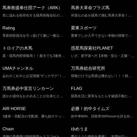
【2016年 有馬記念（GⅠ）】まとめ｜予想やデータ分析や
馬券救援奉仕団アーク（ARK）
馬券大革命プラズ馬
出走馬など
世に溢れる程存在する競馬情報会社の散歩先をいく存在！ 投資に正解というものは一つではありません。ちなみに、投資において「なぜ成果が思うように上がらないのか」を考えたことがありますか？もちろんご参考にされたサイトに問題があ・・・
何億もの金を競馬で掴む馬券大革命！競馬業界に激震をもたらす馬情報最前線 突然ではありますが、今あなたがお持ちである馬連・馬単・3連複・3連単に関する常識や経験を全てキレイサッパリ忘れてしまってください。巣に戻った貴方は、・・・
【2016年 ホープフルステークス（GⅡ）】まとめ｜予想や
Rating
栗東スポーツ
データ分析や出走馬など
革新的投資法を引っ提げて遂に一般公開決定！！明白な的中こそが会員様との信頼の証 投資競馬というものは投資対象としての理由があるうえに、価値がなくてはなりません。当サイト「Rating」のシステムは投資理論に基づいて、投資・・・
栗東でしか入手できない本物の情報であなたも今週から勝ち組！ 「栗東」とは、滋賀県の市の一つで、1969年11月にJRA日本中央競馬会が最初のトレーニングセンターを設立した地です。つまり、当サイト「栗東スポーツ」は、競馬の・・・
【2017年 中山金杯（GⅢ）】まとめ｜予想やデータ分析や
トロイアの木馬
出走馬など
惑星馬探索社PLANET
真・競馬内部情報局！！最大でも3連単で8点以内に絞り切れ、高回収率！！ 当サイト「トロイアの木馬」は、高回収率の3連単・少点数情報を【無料】にて配信しております。いったいなぜ、高い回収率となっているのかというと、当サイト・・・
いざ、新宇宙へ!!!【本物・安心・正確・信頼・実績・低料金】をモットーとした競馬情報サイト 私たち惑星馬探索社PLANETは、もともと情報源も人脈も少ない情報会社に情報を卸す、希有な競馬情報会社として存在していました。し・・・
【2016年 京都金杯（GⅢ）】まとめ｜予想やデータ分析や
出走馬など
UMAチャンネル
万馬券総合研究所
【2017年 フェアリーステークス（GⅢ）】まとめ｜予想や
あれやこれやとお宝情報“ザックザク”！！爆発的な配当金額を掴めるメガ盛り競馬情報！！ 当サイト「UMAチャンネル」では、《リピーター率No.1!!》を誇る、競馬に役立ち、爆発的稼ぎを生み出す超有力で多彩な有料情報や、タダ・・・
情報だけでは馬券は獲れない！！！研究に研究を重ね“秦の馬券術”にたどり着いた競馬サイト 私たち万馬券総合研究所は日々の研究により独自の馬券術を開発しました。それは他の競馬サイトには絶対に真似のできないものであり、巷で広ま・・・
データ分析や出走馬など
万馬券必中宣言リンカーン
FLAG
【2017年 シンザン記念（GⅢ）】まとめ｜予想やデータ分
誰かが成功をおさめることが出来たということは、他の人にも同じことが出来るという証明である。 「他人じゃなく、自分だけが万馬券を握りたいけど、どうせ万馬券を取れるのは一部の幸運な人だけ」とお考えではありませんか？それでした・・・
競馬生活に変革をもたらす確固不動たる勝利への旗印！ たくさんの競馬予想サイトが増える毎日。今や情報だけでは勝てないのがこの競馬業界でございます。だからこそ当サイト「FLAG」は、新たな奔流を提案したいと思います。異なる価・・・
析や出走馬など
AIR HORSE
必勝！的中タイムズ
【2017年 愛知杯（GⅢ）】まとめ｜予想やデータ分析や出
3連単・高配当の宅配便。勝ち組チケットを手に入れて、高額不労所得者への仲間入り！ 「抑えを利かせて、買ったのか負けたのかわからないような配当ばかりの競馬情報サイトなんてウンザリ」といそこのアナタ。そんなアナタこそ、当サイ・・・
的中率80%、回収率300%overを誇る自信の情報をご提供！完全無料3連複情報！！！ 「少ない資金からでもお金を増やしたい方」「万馬券を獲ったことがない方」「高配当高的中を実現したい方」「帯封を獲得したことがない方」・・・・
走馬など
Chain
ゆめうま
【2017年 京成杯（GⅢ）】まとめ｜予想やデータ分析や出
走馬など
本物の馬券師は的中利益へエスコート！同業他社には決して真似のできないクオリティが存在 近年ではいろんな競馬サイトが存在しています。では、本物の馬券師を知っていますか？というのは、あなたが馬券師だと思っているその人は、馬券・・・
夢のような的中を連発し、知識ゼロ・未経験でもなく、楽しく簡単に競馬ライフをエンジョイ！ あなたは「家から出ずにお金を稼ぎたい」「あまり時間をかけたくない」「投資を始めるにも軍資金が少ない」という悩みはありませんか？その悩・・・