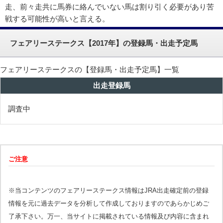
走、前々走共に馬券に絡んでいない馬は割り引く必要があり苦
戦する可能性が高いと言える。
フェアリーステークス【2017年】の登録馬・出走予定馬
フェアリーステークスの【登録馬・出走予定馬】一覧
出走登録馬
調査中
ご注意
※当コンテンツのフェアリーステークス情報はJRA出走確定前の登録
情報を元に過去データを分析して作成しておりますのであらかじめご
了承下さい。万一、当サイトに掲載されている情報及び内容に含まれ