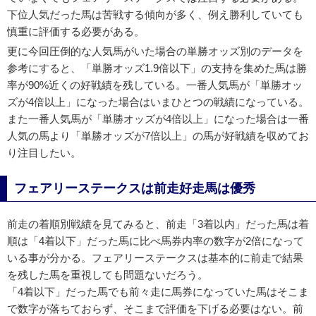
下位人気だった馬は苦戦する傾向が多く、例え勝利していても
慎重に評価する必要がある。
更に今回圧倒的な人気馬がいた場合の単勝オッズ別のデータを
参考にすると、「単勝オッズ1.9倍以下」の支持を集めた馬は勝
率が90%近くの好戦績を残している。一番人気馬が「単勝オッ
ズが4倍以上」になった場合はいまひとつの戦績になっている。
また一番人気馬が「単勝オッズが4倍以上」になった場合は一番
人気の馬より「単勝オッズが7倍以上」の馬が好戦績を収めてお
り注目したい。
フェアリーステークスは前走好走馬は優秀
前走の着順別戦績を見てみると、前走「3着以内」だった馬は着
順は「4着以下」だった馬に比べ馬券内率の数字が2倍になって
いる事が分かる。フェアリーステークスは基本的に前走で結果
を残した馬を重視しても問題ないだろう。
「4着以下」だった馬でも前々走に馬券になっていた馬はそこま
で数字が落ちておらず、そこまで評価を下げる必要はない。前