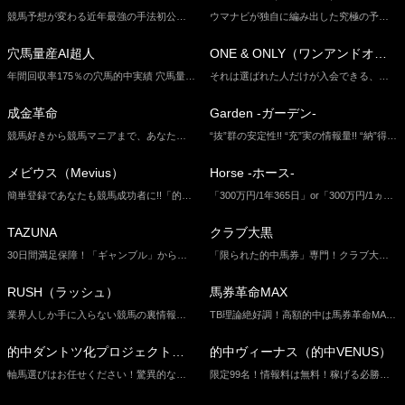
競馬予想が変わる近年最強の手法初公開！従来の勝てない競馬情報の時代は終わった。 もし周りが知りえない、メインレース以外の外厩情報を知ることができたら…。しかもその好走パターンを掴むことができたら…。更にノーザン系以外の力・・・
ウマナビが独自に編み出した究極の予想法教えます！究極の予想法【S級買い目」算出法】とは？ まず、馬券を獲るために最重要と考えた【騎手】【馬】【時計】【調教】【関係者からの情報】などのファクターをデータにMIXし、そのすべ・・・
【2016年 函館2歳ステークス（GⅢ）】まとめ｜予想やデー
タ分析や出走馬など
穴馬量産AI超人
ONE & ONLY（ワンアンドオンリー）
【2016年 アイビスサマーダッシュ（GⅢ）】まとめ｜予想
年間回収率175％の穴馬的中実績 穴馬量産AI超人は、最高峰の人工知能を搭載したソフトウェアであり、穴馬発掘に特化したソフトウェアです。超人は、10年以上前から競馬メディアで活躍する蘆口真史・浅田真人・川田信一・秋山亮二・・・
それは選ばれた人だけが入会できる、唯一無二のホースラウンジ。 当サイトONE & ONLYは「完全会員制」となっております。馬主関係者様、牧場関係者様、厩舎関係者様、マスコミ関係者様を中心とした情報交換のプライ・・・
やデータ分析や出走馬など
成金革命
Garden -ガーデン-
【2016年 クイーンステークス（GⅢ）】まとめ｜予想やデ
競馬好きから競馬マニアまで、あなたの競馬生活をがらりと変える情報 週末の競馬投資で月収30万円以上を達成する方法―それが“成金革命”!!プロ馬券師20年の秘策と“お金のプロ”公認会計士の知恵が、あなた様が投資競馬について・・・
“抜”群の安定性!! “充”実の情報量!! “納”得の利益率!! 誰でも簡単に…高額万馬券が獲れる！今スグ始められる!!至高の馬券投資術！競馬知識・経験は…一切不問！当サイト上から買い目を確認し、その買い目通りに馬券を購・・・
ータ分析や出走馬など
メビウス（Mevius）
Horse -ホース-
【2016年 レパードステークス（GⅢ）】まとめ｜予想やデ
簡単登録であなたも競馬成功者に!!「的中する喜び」「儲かる実感」をあなたに!! 競馬で成功を掴むためには4つのステップが必要です。それは「参加したい情報を選ぶ」→「必要に応じたポイントを購入する」→「ポイントの付与を確認・・・
「300万円/1年365日」or「300万円/1ヵ月30日間」。さて、あなたはどちらを選びますか？ 1年365日間、8時間＋残業2時間も働き続けてやっと手に入る年収「300万円」。その300万円を僅か1ヵ月間の競馬で、ご・・・
ータ分析や出走馬など
【2016年 小倉記念（GⅢ）】まとめ｜予想やデータ分析や
TAZUNA
クラブ大黒
出走馬など
30日間満足保障！「ギャンブル」から「投資」への昇華！ TAZUNAが持つ競馬関係者との強い繋がりを最大限に活かしつつ、近年飛躍的に進歩した人工知能（AI）など、客観的見地などから投資する価値のあるレースや馬を見極めます・・・
「限られた的中馬券」専門！クラブ大黒の宝船に乗ってください!! 競馬は、自分の物差しで測って答えが出るほど甘くありません。結論を急いで、とっておきとしている専門誌に独自の競馬理論、分析結果を赤ペンで緻密に書き込んでみても・・・
【2016年 関屋記念（GⅢ）】まとめ｜予想やデータ分析や
RUSH（ラッシュ）
馬券革命MAX
出走馬など
業界人しか手に入らない競馬の裏情報がアナタに的中と利益をもたらす！ 私たちRushは、業界人しか入手できない非公開情報を活用し、競馬で安定した利益を手にして頂く事を目的とした会員制競馬情報サイトです。インターネットやスマ・・・
TB理論絶好調！高額的中は馬券革命MAXにおまかせ！ 馬券革命MAXを支えるTB理論の中核と言うべき数値が、SA値とPA値です。TA理論の相対値と解析値はスピード指数とペース指数を融合したものですが、SA値はスピード指数・・・
【2016年 エルムステークス（GⅢ）】まとめ｜予想やデー
的中ダントツ化プロジェクトチーム
的中ヴィーナス（的中VENUS）
タ分析や出走馬など
軸馬選びはお任せください！驚異的な連対率を今すぐお届け！ 軸馬が分かれば馬券の組み立てがもっと楽になりますし、購入点数も抑えられます。しかし、軸馬を選ぶためには大変な手間が必要になるものです。そこで私たち的中ダントツ化プ・・・
限定99名！情報料は無料！稼げる必勝法！ 競馬で投資しましょう。的中ヴィーナスなら月間100万円 or 年間1,000万円以上達成間違いなし！的中ヴィーナスは、JRA創設の1954年以降に開催された過去のレースを、最新の・・・
【2016年 北九州記念（GⅢ）】まとめ｜予想やデータ分析