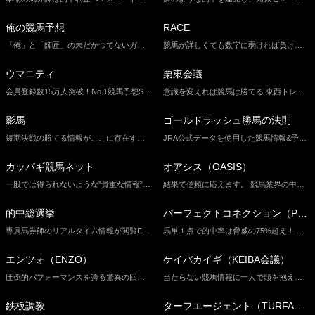
【2017年 日経新春杯（GⅡ）】まとめ｜予想やデータ分析
俺の競馬予想
RACE
や出走馬など
「俺」と「師匠」の未だかつてないガチな無料競馬情報を配信！！ 私たち俺の競馬予想は、ポイント制の競馬予想サイトです。現役馬主の「俺」と、元競馬雑誌の記者で当サイト「俺の競馬予想」の予想監修を担当している「師匠」の2人によ・・・
競馬が詳しくても数字に弱ければ負ける・・・数字が強くても競馬に詳しくなければ負ける・・・「情報力×分析力」 何時如何なる時も「情報力」と「分析力」は隣り合わせであり、この2つはなくてはならないものなのです。そこで、私たち・・・
【2017年 アメリカジョッキークラブカップ（GⅡ）】まと
ウマニティ
栗東会議
め｜予想やデータ分析や出走馬など
会員登録数15万人突破！No.1競馬予想SNS 日本最大級の予想大会・予想コロシアムには プロ級の猛者たちが全国から集結 ランキング上位者の印は一見の価値あり。 参考にすることであなたの予想力もアップ！ 新聞の予想よりも・・・
意識を変えれば競馬は勝てる 東西トレセンにおいても調教師、厩舎スタッフ、レーシングマネージャー、トラックマン、騎手、馬主に至るまで様々なところで週末のレースに関わる重要な話が交わされています。 これらを一手に集め、週末の・・・
【2017年 東海ステークス （GⅡ）】まとめ｜予想やデータ
影馬
ゴールドラッシュ勝馬の法則
分析や出走馬など
短期決戦の勝てる情報がここに存在する！ 当サイト名でもある影馬の【影】には影に隠れた伏兵馬と影の存在のエージェントという２面性の意味合いを持つ。 影と影の相乗効果は常人の想定をはるかに超える漆黒の闇となり、光り輝く舞台か・・・
JRA公式データを使用した競馬情報&予想サイト!!的中レース数業界ナンバーワンの実績!! 数量化理論に基づき計算されたデータを速度に置き換えて走破するであろうタイムを算出します。 全てのデータはコンピュータを通・・・
【2017年 根岸ステークス（GⅢ）】まとめ｜予想やデータ
分析や出走馬など
カッパギ競馬ネット
オアシス（OASIS）
一般では得られないような”貴重な情報”を収集できる広い情報網!! 当社は「馬券で勝ち続ける」ことを基本理念とし、その為に必要な人材を集め情報ルートの確立を随時行っております。馬券を購入する目的は常・・・
結果で信頼に応えます。 競馬業界の中枢との太いパイプライン。過去に競馬業界の中心で活躍したN氏を筆頭に、競馬業界の中枢との太い繋がりがあります。現在の競馬業界にも「N氏に競馬のいろはを教わった」という人物も少なくありませ・・・
【2017年 シルクロードステークス（GⅢ）】まとめ｜予想
やデータ分析や出走馬など
的中総選挙
パーフェクトコネクション（PERFECT CONNECTION）
【2017年 東京新聞杯（GⅢ）】まとめ｜予想やデータ分析
専属馬券師のリアルタイム情報が閲覧FREE! 所属馬券師は弊社基準の厳しい選考基準を潜り抜けた逸材揃いであるだけでなく、リアルタイムで好評価ランキングを開催中！契約後も勝ち続けなければならないシステムにより、馬券師に厳し・・・
馬単１点で的中率は脅威の75%超え！ 「Perfect Connection（パーフェクト コネクション＝完璧なつながり）」を強みに今現在現場で活躍する関係者などから発信される確かな情報から、新聞紙面では絶対に知ることの・・・
や出走馬など
エンツォ（ENZO）
ケイバカイギ（KEIBA会議）
【2017年 きさらぎ賞（GⅢ）】まとめ｜予想やデータ分析
圧倒的パフォーマンスを誇る驚異の回収率これが最速の馬券錬金術！！ 昔から『馬』は貴族のたしなみとして、親しまれてきました。イタリアではかの有名なレーシングカーのシンボルでもあります。乗馬は必須のたしなみとして、POLOを・・・
当たらない競馬情報に一人で頭を抱えるのはもう終わり！「KEIBA会議」はユーザ同士の交流をテーマにした全く新しい競馬情報サイトです。 馬券を的中させなければ競馬情報サイトとしての価値はありません。 KEIBA会議では、様・・・
や出走馬など
鉄板調教
ターフエージェント（TURFAGENT）
【2017年 クイーンカップ（GⅢ）】まとめ｜予想やデータ