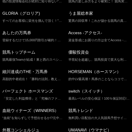
【2016年 函館スプリントステークス（GⅢ）】まとめ｜予
他の投資情報会社が絶対に知り得ない“真実の情報”を提供します。 「投資競馬で利益を上げ続けるノウハウ」を完全無料でお教えします!!他の投資情報会社が知り得ない“真実の情報”をご覧いただくことで、最短にて100万円の利益を・・・
競馬の楽しみ方をより確実に！ 競馬実話と他社との大きな違い―それは本物の情報を元に勝率を挙げていくことです。競馬情報サイトは、世に多く出ていますが、殆どが競馬新聞などを元に、競馬を少しかじった程度の人が予想をしているだけ・・・
想やデータ分析や出走馬など
GLORIA（グロリア)
うま屋総本家
【2016年 宝塚記念（GⅠ）】まとめ｜予想やデータ分析や
すべてのお客様に栄光を掴んで頂く！”投資競馬”専門サイト。 GLORIAは『本物の価値ある情報』を皆様にお届けすることを約束します。厳しい審査により採用された、業界屈指の馬券師達、そして業界関係者・・・
驚異の回収率！これが儲かる競馬の真骨頂！ ひとくちに競馬情報といっても幅が広く、新聞や専門誌などメディアが取り扱う情報もあれば、詐欺まがいなインチキ業者が提供している【ゴミのような情報】もございます。全てが「ガセ」とは言・・・
出走馬など
あしたの万馬券
Access -アクセス-
【2016年 ラジオNIKKEI賞（GⅢ）】まとめ｜予想やデータ
登録するだけで15,000円割引が確約！競馬情報会社の常識を変えるウェルカム割。 競馬情報会社「あしたの万馬券」では、会員様がローリスクで安心してご利用でき、その上で投資資金を大幅回収して利益を出すという「負けない競馬」・・・
資金形成にお困りの方は全てAccess -アクセス-にお任せ下さい！ 投資金が『毎週末』当たり前のように増える!?1週間平均100万円OVER!!ご利用頂いた全会員様がその有力性を実感!!そしてその1人1人がAccess・・・
分析や出走馬など
競馬トップチーム
優駿投資会
【2016年 CBC賞（GⅢ）】まとめ｜予想やデータ分析や出
走馬など
競馬最強Teamが結成！東と西のスペシャリストが無限の払い戻しを実現！ 競馬Top Teamは、ある一定のファクターに絞った予想スタイルではなく、競馬の本質を深く知る全ての分野のスペシャリストが東西それぞれで情報を持ち寄・・・
半世紀を超越し、競馬投資で莫大な利益を実現してきた業界最強の先駆者 情報伝達環境のデジタル化と、現場における情報の真偽の確認というアナログの長所が融合した優駿投資会による競馬情報こそ、業界最先端のトレンドと言えども、これ・・・
【2016年 七夕賞（GⅢ）】まとめ｜予想やデータ分析や出
細川達成のTHE・万馬券
HORSEMAN（ホースマン）
走馬など
高額的中者続出！「勝利の法則」教えます！ 弊社は業界内に蔓延した固定概念を覆し、「新たな付加価値」を生み出すべく、相反する「的中率」と「高配当」の共存に挑戦し続けてまいりました。業界屈指の馬券師をスカウトしたメンバー構成・・・
的中LV最高潮！馬券のことならココで解決！ HORSEMANで投資家レベルをグングンUP！！知識・経験ナシでずーっと稼げる馬券投資！弊社HORSEMANは、その名の通り日本のみならず、世界中の馬券師を含む競馬関係者（HO・・・
【2016年 プロキオンステークス（GⅢ）】まとめ｜予想や
パーフェクト ホースマンズ
switch（スイッチ）
データ分析や出走馬など
「安定した利益獲得」と「究極のファンサービス」を目指し、完全無欠の情報網を構築 パーフェクトホースマンズは、「安定した利益獲得」及び「究極のファンサービス」を目指し、「完全無欠の情報網」を構築しました。競馬界を誇る精鋭た・・・
最高レベルの安心保証！100％保証対応!! switchでは、お客様にプラス収支という成果を達成していただくにあたり【大小なりと毎週プラス収支へ】【不的中があってはならない】【競馬に対して一番に『金銭的効果』を優先】【お・・・
【2016年 函館記念（GⅢ）】まとめ｜予想やデータ分析や
血統ウィナーズ（WINNERS）
競馬トレンド
出走馬など
“血統”を知らずして予想出せるか!?元中央現場記者が“当時の実話”が語る。 競馬新聞で着順を見ることも大事ですが、馬柱の馬名の両サイドにある「父と母の名前」こそがそのレースへの適性の指標と考えるのが、血統ウィナーズのコン・・・
無料買い目配信の大人気競馬予想サイト。競馬予想は競馬トレンド。 競馬トレンドが配信する買い目は全レースの［馬連］を中心に、手堅く稼ぐ勝負レースにターゲットを絞ったセレクトA、重賞レース・GIレースのオッズ特別解析など様々・・・
【2016年 中京記念（GⅢ）】まとめ｜予想やデータ分析や
出走馬など
外厩コンシェルジュ
UMANAVI（ウマナビ）