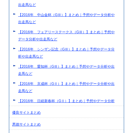
出走馬など
【2016年 中山金杯（GⅢ）】まとめ｜予想やデータ分析や
出走馬など
【2016年 フェアリーステークス（GⅢ）】まとめ｜予想や
データ分析や出走馬など
【2016年 シンザン記念（GⅢ）】まとめ｜予想やデータ分
析や出走馬など
【2016年 愛知杯（GⅢ）】まとめ｜予想やデータ分析や出
走馬など
【2016年 京成杯（GⅡ）】まとめ｜予想やデータ分析や出
走馬など
【2016年 日経新春杯（GⅡ）】まとめ｜予想やデータ分析
や出走馬など
優良サイトまとめ
【2016年 アメリカJCC（GⅡ）】まとめ｜予想やデータ分
悪徳サイトまとめ
析や出走馬など