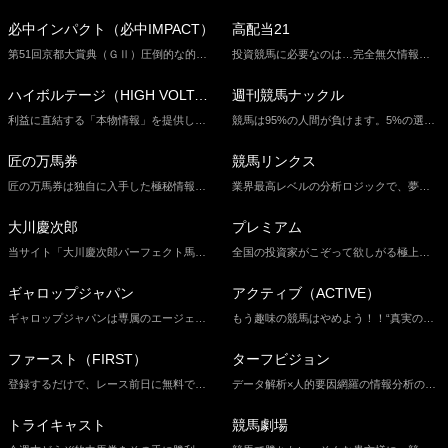
タ分析や出走馬など
必中インパクト（必中IMPACT）
高配当21
【2017年 ダービー卿チャレンジトロフィー（GⅢ）】まと
第51回京都大賞典（ＧⅡ）圧倒的な的中実績一撃必中の情報を今すぐ貴方の手に… 「必中IMPACT」の情報量が膨大に蓄積。高配的中に役立つ情報がココにある！業界最高水準の情報網から紡ぎだされた予想情報をぜひお試・・・
投資競馬に必要なのは…完全無欠情報力。高配当にこだわるのには理由がある！！ 競馬を投資と捉える「高配当21」は、その名の通り高配当に徹底的にこだわります。競走馬の実績・馬場状態・調教タイム等、様々な角度から弾・・・
め｜予想やデータ分析や出走馬など
ハイボルテージ（HIGH VOLTAGE）
週刊競馬ナックル
【2017年 大阪杯（GⅠ）】まとめ｜予想やデータ分析や出
走馬など
利益に直結する「本物情報」を提供します！！最高顧問紫崎氏の圧倒的な人脈と極上の情報を体感してください 入社後、「ラジオ日本」「グリーンチャンネル」などでパドック解説を務めるなど馬体診断を得意とする。解説での名文句に「前肢・・・
競馬は95%の人間が負けます。5%の選ばれし者へ、それが週刊競馬ナックルの提供です！ 我々は、競馬が大好きです。馬券が的中した瞬間の喜び、応援している馬が勝った時の快感、体の底から鳥肌が立つ高揚感。我々は、競馬の中にある・・・
【2017年 ニュージーランドトロフィー（GⅡ）】まとめ｜
匠の万馬券
競馬リンクス
予想やデータ分析や出走馬など
匠の万馬券は独自に入手した極秘情報を徹底解析し提供している競馬サイトです。 匠の万馬券はポイント制の競馬サイト。ポイントは1pt=100円。４つの有料プランと４つの無料コンテンツから成る。有料プランはそれぞれ「スタンダー・・・
業界最高レベルの分析ロジックで、夢のような成功体験をあなたに… 重要なのは「当たる喜び」と「稼げていく実感」この2つに集約されています。当サイト「競馬Links」は「当たる喜び」と「稼げていく実感」を感じていただくと共に・・・
【2017年 阪神牝馬ステークス（GⅡ）】まとめ｜予想やデ
大川慶次郎
プレミアム
ータ分析や出走馬など
当サイト「大川慶次郎パーフェクト馬券メソッド」は会員様の為、優良で厳選された情報のみを提供させていただく事をここに宣言させていただきます。 大川慶次郎はメソッド情報の中で、大川メソッドを基にサラブレッドの力量を判断できる・・・
全国の投資家がこぞって欲しがる極上投資とは？驚異的な回収率を誇る投資競馬こそがその極意。PREMIUM極上投資競馬。 そもそも投資とは、主に経済において将来的に資本及び生産能力を増加させるために、現在の資本と投じる活動を・・・
【2017年 桜花賞（GⅠ）】まとめ｜予想やデータ分析や出
ギャロップジャパン
アクティブ（ACTIVE）
走馬など
ギャロップジャパンは専属のエージェントが豊富な情報源から主に三連の馬券情報を提供する競馬情報サイト。豊富なコンテンツが魅力。 ギャロップジャパンは主に三連の競馬情報を扱っているポイント制の競馬情報会社。非常に多くのコンテ・・・
もう趣味の競馬はやめよう！！“真実の情報”を知れば競馬は実益になる！次の一歩を踏み出すために、競馬で次の一歩を！ アクテイブの無料メルマガ会員になれば以下のコンテンツも全て無料で利用し放題！今週の地方競馬スケジュール、注・・・
【2017年 アンタレスステークス（GⅢ）】まとめ｜予想や
データ分析や出走馬など
ファースト（FIRST）
ターフビジョン
登録するだけで、レース前日に無料で買い目が閲覧可能！！買い目を無料公開！！先ずは無料登録でFIRSTの無料情報をお試しください！ 「安心」に「誠意」をプラスして、より満足度の高い競馬ライフを実現。ファーストでは親切で暖か・・・
データ解析×人的要因網羅の情報分析のターフビジョン。関係者すらも口を揃えて本気で購入すると言い切った【三連複勝負馬券】はコレだ！ ターフビジョンは“質”の面で決定的な“根拠”を携えた「豊富な有料コンテンツ」！！ターフビジ・・・
【2017年 皐月賞（GⅠ）】まとめ｜予想やデータ分析や出
走馬など
トライキャスト
競馬劇場
【2017年 フローラステークス（GⅡ）】まとめ｜予想やデ