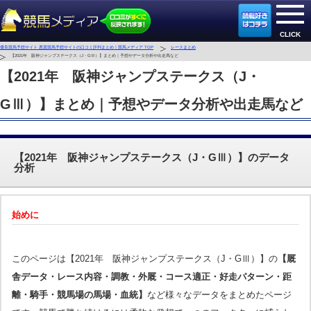
CLICK
優良競馬予想サイト 悪質競馬予想サイトの口コミ評判まとめ｜競馬メディア TOP
レースまとめ
【2021年 阪神ジャンプステークス（J・GⅢ）】まとめ｜予想やデータ分析や出走馬など
【2021年 阪神ジャンプステークス（J・
GⅢ）】まとめ｜予想やデータ分析や出走馬など
【2021年 阪神ジャンプステークス（J・GⅢ）】のデータ
分析
始めに
このページは【2021年 阪神ジャンプステークス（J・GⅢ）】の
【厩
舎データ・レース内容・調教・外厩・コース適正・好走パターン・距
離・騎手・競馬場の馬場・血統】
など様々なデータをまとめたページ