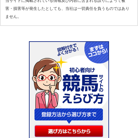
当サイトに掲載されている情報及び内容に含まれる誤りによって被
害・損害等が発生したとしても、当社は一切責任を負うものではあり
ません。