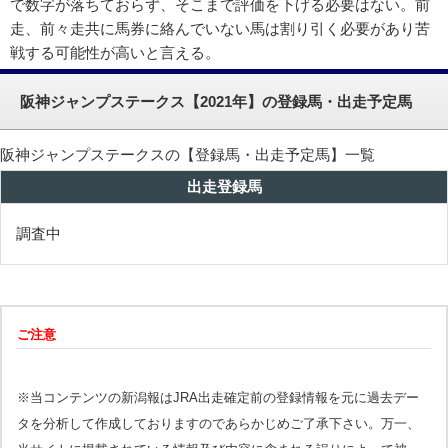
で数字が落ちておらず、そこまで評価を下げる必要はない。前
走、前々走共に馬券に絡んでいない馬は割り引く必要があり苦
戦する可能性が高いと言える。
阪神ジャンプステークス【2021年】の登録馬・出走予定馬
阪神ジャンプステークスの【登録馬・出走予定馬】一覧
出走登録馬
調査中
ご注意
※当コンテンツの新潟報はJRA出走確定前の登録情報を元に過去デー
タを分析して作成しておりますのであらかじめご了承下さい。万一、