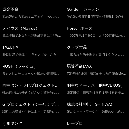
やデータ分析や出走馬など
成金革命
Garden -ガーデン-
【2016年 クイーンステークス（GⅢ）】まとめ｜予想やデ
競馬好きから競馬マニアまで、あなたの競馬生活をがらりと変える情報 週末の競馬投資で月収30万円以上を達成する方法―それが“成金革命”!!プロ馬券師20年の秘策と“お金のプロ”公認会計士の知恵が、あなた様が投資競馬について・・・
“抜”群の安定性!! “充”実の情報量!! “納”得の利益率!! 誰でも簡単に…高額万馬券が獲れる！今スグ始められる!!至高の馬券投資術！競馬知識・経験は…一切不問！当サイト上から買い目を確認し、その買い目通りに馬券を購・・・
ータ分析や出走馬など
メビウス（Mevius）
Horse -ホース-
【2016年 レパードステークス（GⅢ）】まとめ｜予想やデ
簡単登録であなたも競馬成功者に!!「的中する喜び」「儲かる実感」をあなたに!! 競馬で成功を掴むためには4つのステップが必要です。それは「参加したい情報を選ぶ」→「必要に応じたポイントを購入する」→「ポイントの付与を確認・・・
「300万円/1年365日」or「300万円/1ヵ月30日間」。さて、あなたはどちらを選びますか？ 1年365日間、8時間＋残業2時間も働き続けてやっと手に入る年収「300万円」。その300万円を僅か1ヵ月間の競馬で、ご・・・
ータ分析や出走馬など
【2016年 小倉記念（GⅢ）】まとめ｜予想やデータ分析や
TAZUNA
クラブ大黒
出走馬など
30日間満足保障！「ギャンブル」から「投資」への昇華！ TAZUNAが持つ競馬関係者との強い繋がりを最大限に活かしつつ、近年飛躍的に進歩した人工知能（AI）など、客観的見地などから投資する価値のあるレースや馬を見極めます・・・
「限られた的中馬券」専門！クラブ大黒の宝船に乗ってください!! 競馬は、自分の物差しで測って答えが出るほど甘くありません。結論を急いで、とっておきとしている専門誌に独自の競馬理論、分析結果を赤ペンで緻密に書き込んでみても・・・
【2016年 関屋記念（GⅢ）】まとめ｜予想やデータ分析や
RUSH（ラッシュ）
馬券革命MAX
出走馬など
業界人しか手に入らない競馬の裏情報がアナタに的中と利益をもたらす！ 私たちRushは、業界人しか入手できない非公開情報を活用し、競馬で安定した利益を手にして頂く事を目的とした会員制競馬情報サイトです。インターネットやスマ・・・
TB理論絶好調！高額的中は馬券革命MAXにおまかせ！ 馬券革命MAXを支えるTB理論の中核と言うべき数値が、SA値とPA値です。TA理論の相対値と解析値はスピード指数とペース指数を融合したものですが、SA値はスピード指数・・・
【2016年 エルムステークス（GⅢ）】まとめ｜予想やデー
的中ダントツ化プロジェクトチーム
的中ヴィーナス（的中VENUS）
タ分析や出走馬など
軸馬選びはお任せください！驚異的な連対率を今すぐお届け！ 軸馬が分かれば馬券の組み立てがもっと楽になりますし、購入点数も抑えられます。しかし、軸馬を選ぶためには大変な手間が必要になるものです。そこで私たち的中ダントツ化プ・・・
限定99名！情報料は無料！稼げる必勝法！ 競馬で投資しましょう。的中ヴィーナスなら月間100万円 or 年間1,000万円以上達成間違いなし！的中ヴィーナスは、JRA創設の1954年以降に開催された過去のレースを、最新の・・・
【2016年 北九州記念（GⅢ）】まとめ｜予想やデータ分析
や出走馬など
GIプロジェクト（ジーワンプロジェクト）
株式会社神話（SHINWA）
診断士の増員と合併により「定期的、安定的」に高クオリティー情報の提供が実現！ 私たちGIプロジェクトは、2014年5月にこれまでお取引対象となっていた個人馬主様以外にも広く会員を募り、個人馬主支援事業で得た、馬券に直結す・・・
確かなネットワークが、納得のいく結果を提供します。 “馬主情報の権威”で、“馬券仙人”鳥越勝人氏が提供！長年、競馬業界に太いパイプを持ち、数多くの競馬関係者から信頼を得ている。東京競馬場・中山競馬場の馬主席に出入りしてお・・・
【2016年 札幌記念（GⅡ）】まとめ｜予想やデータ分析や
出走馬など
うまキング
レープロ