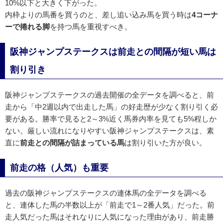
10%以下と大きく下がった。
内枠よりの馬番を買うのと、差し追い込み馬を買う時は
4コーナ
ーで捲れる脚
を持つ馬を重視すべき。
阪神ジャンプステークスは前走との間隔が短い馬は
割り引き
阪神ジャンプステークスの過去開催の全データを調べると、前
走から「中2週以内で出走した馬」の好走歴が少なく割り引く必
要がある。勝率で見ると2～3%近く馬券内率を見ても5%程しか
ない。厳しい流れになりやすい阪神ジャンプステークスは、素
直に
前走との間隔が詰まっている馬
は割り引いた方が良い。
前走の格（人気）も重要
過去の阪神ジャンプステークスの連体馬の全データを調べる
と、連体した馬の半数以上が「前走で1～2番人気」だった。前
走人気だった馬はそれなりに人気になった理由があり、前走勝