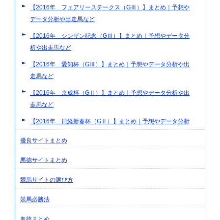
【2016年 フェアリーステークス（GⅢ）】まとめ｜予想や
データ分析や出走馬など
【2016年 シンザン記念（GⅢ）】まとめ｜予想やデータ分
析や出走馬など
【2016年 愛知杯（GⅢ）】まとめ｜予想やデータ分析や出
走馬など
【2016年 京成杯（GⅡ）】まとめ｜予想やデータ分析や出
走馬など
【2016年 日経新春杯（GⅡ）】まとめ｜予想やデータ分析
や出走馬など
優良サイトまとめ
【2016年 アメリカJCC（GⅡ）】まとめ｜予想やデータ分
悪徳サイトまとめ
析や出走馬など
【2016年 東海ステークス（GⅢ）】まとめ｜予想やデータ
競馬サイトの選び方
分析や出走馬など
競馬必勝法
【2016年 根岸ステークス（GⅢ）】まとめ｜予想やデータ
分析や出走馬など
血統まとめ