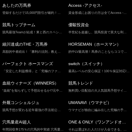
あしたの万馬券
Access -アクセス-
【2016年 ラジオNIKKEI賞（GⅢ）】まとめ｜予想やデータ
登録するだけで15,000円割引が確約！競馬情報会社の常識を変えるウェルカム割。 競馬情報会社「あしたの万馬券」では、会員様がローリスクで安心してご利用でき、その上で投資資金を大幅回収して利益を出すという「負けない競馬」・・・
資金形成にお困りの方は全てAccess -アクセス-にお任せ下さい！ 投資金が『毎週末』当たり前のように増える!?1週間平均100万円OVER!!ご利用頂いた全会員様がその有力性を実感!!そしてその1人1人がAccess・・・
分析や出走馬など
競馬トップチーム
優駿投資会
【2016年 CBC賞（GⅢ）】まとめ｜予想やデータ分析や出
走馬など
競馬最強Teamが結成！東と西のスペシャリストが無限の払い戻しを実現！ 競馬Top Teamは、ある一定のファクターに絞った予想スタイルではなく、競馬の本質を深く知る全ての分野のスペシャリストが東西それぞれで情報を持ち寄・・・
半世紀を超越し、競馬投資で莫大な利益を実現してきた業界最強の先駆者 情報伝達環境のデジタル化と、現場における情報の真偽の確認というアナログの長所が融合した優駿投資会による競馬情報こそ、業界最先端のトレンドと言えども、これ・・・
【2016年 七夕賞（GⅢ）】まとめ｜予想やデータ分析や出
細川達成のTHE・万馬券
HORSEMAN（ホースマン）
走馬など
高額的中者続出！「勝利の法則」教えます！ 弊社は業界内に蔓延した固定概念を覆し、「新たな付加価値」を生み出すべく、相反する「的中率」と「高配当」の共存に挑戦し続けてまいりました。業界屈指の馬券師をスカウトしたメンバー構成・・・
的中LV最高潮！馬券のことならココで解決！ HORSEMANで投資家レベルをグングンUP！！知識・経験ナシでずーっと稼げる馬券投資！弊社HORSEMANは、その名の通り日本のみならず、世界中の馬券師を含む競馬関係者（HO・・・
【2016年 プロキオンステークス（GⅢ）】まとめ｜予想や
パーフェクト ホースマンズ
switch（スイッチ）
データ分析や出走馬など
「安定した利益獲得」と「究極のファンサービス」を目指し、完全無欠の情報網を構築 パーフェクトホースマンズは、「安定した利益獲得」及び「究極のファンサービス」を目指し、「完全無欠の情報網」を構築しました。競馬界を誇る精鋭た・・・
最高レベルの安心保証！100％保証対応!! switchでは、お客様にプラス収支という成果を達成していただくにあたり【大小なりと毎週プラス収支へ】【不的中があってはならない】【競馬に対して一番に『金銭的効果』を優先】【お・・・
【2016年 函館記念（GⅢ）】まとめ｜予想やデータ分析や
血統ウィナーズ（WINNERS）
競馬トレンド
出走馬など
“血統”を知らずして予想出せるか!?元中央現場記者が“当時の実話”が語る。 競馬新聞で着順を見ることも大事ですが、馬柱の馬名の両サイドにある「父と母の名前」こそがそのレースへの適性の指標と考えるのが、血統ウィナーズのコン・・・
無料買い目配信の大人気競馬予想サイト。競馬予想は競馬トレンド。 競馬トレンドが配信する買い目は全レースの［馬連］を中心に、手堅く稼ぐ勝負レースにターゲットを絞ったセレクトA、重賞レース・GIレースのオッズ特別解析など様々・・・
【2016年 中京記念（GⅢ）】まとめ｜予想やデータ分析や
出走馬など
外厩コンシェルジュ
UMANAVI（ウマナビ）
競馬予想が変わる近年最強の手法初公開！従来の勝てない競馬情報の時代は終わった。 もし周りが知りえない、メインレース以外の外厩情報を知ることができたら…。しかもその好走パターンを掴むことができたら…。更にノーザン系以外の力・・・
ウマナビが独自に編み出した究極の予想法教えます！究極の予想法【S級買い目」算出法】とは？ まず、馬券を獲るために最重要と考えた【騎手】【馬】【時計】【調教】【関係者からの情報】などのファクターをデータにMIXし、そのすべ・・・
【2016年 函館2歳ステークス（GⅢ）】まとめ｜予想やデー
タ分析や出走馬など
穴馬量産AI超人
ONE & ONLY（ワンアンドオンリー）
【2016年 アイビスサマーダッシュ（GⅢ）】まとめ｜予想
年間回収率175％の穴馬的中実績 穴馬量産AI超人は、最高峰の人工知能を搭載したソフトウェアであり、穴馬発掘に特化したソフトウェアです。超人は、10年以上前から競馬メディアで活躍する蘆口真史・浅田真人・川田信一・秋山亮二・・・
それは選ばれた人だけが入会できる、唯一無二のホースラウンジ。 当サイトONE & ONLYは「完全会員制」となっております。馬主関係者様、牧場関係者様、厩舎関係者様、マスコミ関係者様を中心とした情報交換のプライ・・・