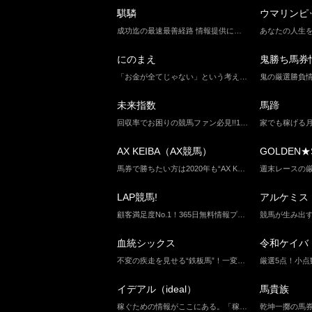
騏驎
ウマリンピ
成功迄の最速最善経路 情報提供には責任がつきもの。 いい加減な情報を提供するなどもってのほか。 弊社サイト【騏驎】では「提供逃げ」を防ぐ為に各情報には責任者を配属。 情報提供に関する精査や裏付けに妥協は許さず不測の事態に・・・
にのまえ
鬼勝ち馬券
「お金が全てじゃない」という考え方には共感しますが、お金で多くの悩みが解決されることもまた事実です。 現状でお金が貯まらないのであれば、行動を起こさなければなりません。【無駄遣いを減らして節約する】【待遇の良い会社に転職・・・
未来指数
馬蹄
回収率でお困りの競馬ファン必見!!100日以内に月獲得金を100万円増やした【競馬指数】 僕らは、毎週毎週無料情報を全会員様にお届けしています。なんでそんなに大盤振る舞いするの？と思うかもしれませんが、それこそあなたがタ・・・
AX KEIBA（AX競馬）
GOLDEN
馬券で勝ちたい方は2020年も“AX KEIBA”にお任せください！ 私たちAX KEIBAではこういった関係者の本音を入手できる情報ルートを競馬村に配しています。その素性は公表していませんが、彼らは元々競馬村の存在名だ・・・
LAP競馬!
アルケミス
顧客満足度No.1！365日無料情報プレゼント！ 手抜き一切ナシ！的中率抜群！平日は地方、週末は中央競馬を対象として365日ご提供。「無料情報は当たらない」そんな常識も覆します！各予想ファクターのプロ馬券師が監修を務めて・・・
血統シックス
令和ケイバ（
不変の疾走を見せる“鉄板馬”！一変して激走を見せる“穴馬”！ 血統傾向という大まかすぎる分類や強い血脈だけに注視する穿った見方ではなく、1頭1頭の「潜在部分」から「現能力値」までを導く血統シックスの辿り着いた今までになか・・・
イデアル（ideal）
馬貴族
稼ぐための情報がここにある。「稼ぐ」ための競馬予想サイト イデアル（ideal）とはフランス語で「理想」という意味を持ちます。我々はお客様の真の理想を追求し、「稼ぐ」ことに特化した会員制の競馬予想サイトを確立させました。・・・