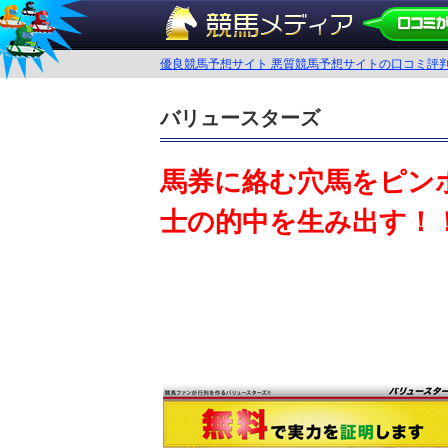
優良競馬予想サイト 悪質競馬予想サイトの口コミ評判
バリュースターズ
馬券に絡む穴馬をピン
士の的中を生み出す！