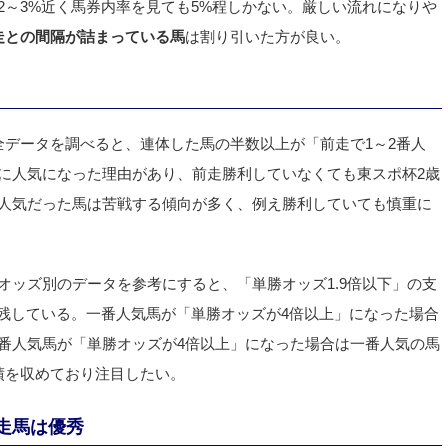
2～3%近く馬券内率を見ても5%程しかない。厳しい流れになりや
走との間隔が詰まっている馬
は割り引いた方が良い。
全データを調べると、連体した馬の半数以上が「前走で1～2番人
に人気になった理由があり、前走勝利していなくても東スポ杯2歳
人気だった馬は苦戦する傾向が多く、例え勝利していても慎重に
オッズ別のデータを参考にすると、「単勝オッズ1.9倍以下」の支
を残している。一番人気馬が「単勝オッズが4倍以上」になった場合
番人気馬が「単勝オッズが4倍以上」になった場合は一番人気の馬
績を収めており注目したい。
走馬は優秀