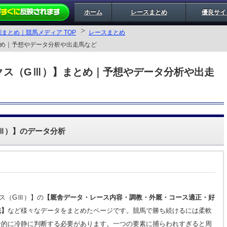
ホーム
レースまとめ
優良サイ
まとめ｜競馬メディア TOP
レースまとめ
とめ｜予想やデータ分析や出走馬など
ークス（GⅢ）】まとめ｜予想やデータ分析や出走
GⅢ）】のデータ分析
クス（GⅢ）】の
【厩舎データ・レース内容・調教・外厩・コース適正・好
統】
など様々なデータをまとめたページです。競馬で勝ち続けるには柔軟
合的に冷静に判断する必要があります。一つの要素に捕らわれすぎると周