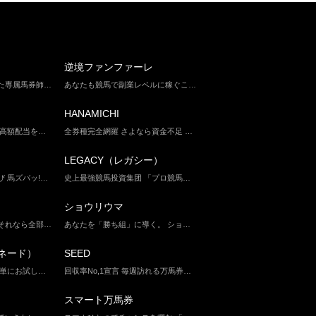
（GⅢ）】まとめ｜予想やデータ分析
アグネスデジタル産駒の特徴・適正
や出走馬など
エンパイアメーカー産駒の特徴・適正
【2016年 京都牝馬ステークス
逆境ファンファーレ
（GⅢ）】まとめ｜予想やデータ分析
ブラックタイド産駒の特徴・適正
や出走馬など
経験より実力を重視した専属馬券師の厳選情報！。 毎週多くのお客様が最初の一歩を踏み出して、ウマニキの馬券師にご依頼頂いております。 そして、実際に多くのお客様がリピーターとして次週以降もご利用されます。 それはなぜでしょ・・・
あなたも競馬で副業レベルに稼ぐことは絶対に可能です。 2000人を超える競馬ファンからの大反響によりついに、毎週タダ配信を始めました！ 副業レベルの”馬券収入ライフ”は実はあなたも余裕で出来るんで・・・
パイロ産駒の特徴・適正
【2016年 フェブラリーステークス
HANAMICHI
ヴィクトワールピサ産駒の特徴・適正
（GⅠ）】まとめ｜予想やデータ分析
業界随一、稼ぎの流儀 高額配当を狙うのであれば大穴馬券が必須です。 ですが「勘」や「奇跡」、「オカルト的なサイン」を信じたり「出自の分からない極秘情報」や「裏付けされてもいないリーク情報」これらを頼っても全くの無意味 我・・・
全券種完全網羅 さよなら資金不足 当サイト【HANAMICHI】では、全券種を無料で開放しております。 今の時代はこのスタイルが定番です。 お金を掛けなくても”有益な情報”は存在し、それを見つける・・・
ジャングルポケット産駒の特徴・適正
や出走馬など
LEGACY（レガシー）
タイキシャトル産駒の特徴・適正
【2016年 小倉大賞典（GⅢ）】まと
大人な週末の馬～い遊び 馬ズバッ!では好みの予想師を選択して乗っかるだけ! 10人の予想師が競う 本物の予想をご体感ください! 穴狙いでも当たらなければ意味がない! 馬ズバッ!専属の予想師たちによる質の高い情報を元に過去・・・
史上最強競馬投資集团 「プロ競馬研究者」「プロ予想師」「元記者」「データ研究者」を揃えた競馬スペシャリスト集団です。 プロ集団の制度の高い情報と競馬業界の人脈を駆使し、全国10カ所の競馬場からリアルタイムな情報を提供致し・・・
め｜予想やデータ分析や出走馬など
カネヒキリ産駒の特徴・適正
ショウリウマ
【2016年 アーリントンカップ
サウスヴィグラス産駒の特徴と適正
（GⅢ）】まとめ｜予想やデータ分析
勝ちたい？稼ぎたい？それなら全部任せて下さい！！。 もし貴方様が既に競馬情報サイトを利用しているならきっと1度は体験した事があるはず ガセ・提造・誇張は当たり前… ゴミクズ同然の素人買い目… クソの役にも立たない保証… ・・・
あなたを「勝ち組」に導く。 ショウリウマは、できる事すべてを実行。 競馬で勝ちたいから、やれること全部やりました。 アレもやって、コレもやって、競馬情報の全部、重要な部分を全部手に入れました！ だから、しっかり結果を出し・・・
メイショウボーラー産駒の特徴・適正
や出走馬など
ルネード）
SEED
ロージズインメイ産駒の特徴・適正
【2016年 中山記念（GⅡ）】まとめ
競馬予想旋風 誰でも簡単にお試し可能！無料情報 厳選プロが提供する渾身の予想情報 実績が証明する安心の徹底サポート 全国地方競馬・中央競馬を完全網羅 などなど… 情報の受け取りはLineで新規登録 サイト名 ユーザー満足・・・
回収率No,1宣言 毎週訪れる万馬券量産という夢 それは決して夢ではないと断言します 投資における成功とは労せず確かな利益を得る金の木を育てる事、そして、その「金のなる木」を育てる為の”種” つま・・・
｜予想やデータ分析や出走馬など
ディープスカイ産駒の特徴・適正
スマート万馬券
【2016年 阪急杯（GⅢ）】まとめ｜
マツリダゴッホ産駒の特徴・適正