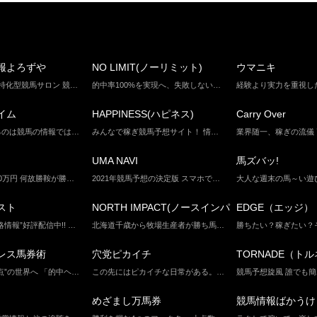
報よろずや
NO LIMIT(ノーリミット)
ウマニキ
血統･外厩情報特化型競馬サロン 競馬予想に関する指標や予想は細分化した場合、その数およそ100点以上と言われております。 その中で、我々が最も注目するのは血統情報と外厩情報。 よろずやでは血統に紐づく多くの傾向を始めとし・・・
的中率100%を実現へ、失敗しない競馬投資の選択を。 日別で１０万円や１ヶ月３００万円を稼ぐのも全て狙い通りに！ 投資・競馬初心者から上級者まで、誰でも思いのままに利益を獲得！ 無料のチャート機能で利益を簡単に確定 サイ・・・
イム
HAPPINESS(ハピネス)
Carry Over
我々が提供するのは競馬の情報ではなく“時間”です！！ ミリオンタイムは全ての会員様に競馬という現在最も注目されている投資市場でしっかり稼いで頂くためのサイトです。 そして… 我々がご提供するのは競馬の情報では・・・
みんなで稼ぎ競馬予想サイト！ 情報精度は業界最高ランク 業界に深く精通する関係者、エージェントと複数契約 データ解析、徹底した裏付け調査により業界最高ランクの情報精度を実現。 安定した的中率の高配当獲得により、初回参加か・・・
UMA NAVI
馬ズバッ!
初回想定利益30万円 何故勝鞍が勝てるのか？ 初回想定金額30万円を達成できるには理由がある!! 競馬関係者の細部まで張り巡らされた精査網によりメディアや表に出ない極秘の情報を入手する。 最新のデータテクノロジーを駆使す・・・
2021年競馬予想の決定版 スマホで簡単にチェックできる！ 無料で使える競馬予想サービス 競馬のプロも使う予想サイト。 予想の時間を大幅に短縮できるよう勝てる為のデータ・情報・予想のみお届けします。 もうサイト選びに迷う・・・
スト
NORTH IMPACT(ノースインパクト)
EDGE（エッジ）
“現代競馬の攻略情報”好評配信中!! ホスクエの強みは何と言っても元GIジョッキー・大物馬主・トラックマン・競馬ライターなどなど多方面に様々な人脈を築き上げているという点。これにより、そのとき必要・・・
北海道千歳から牧場生産者が勝ち馬を見抜く。 生産者が関わる競馬情報サイトは、これまで私の知る限りではありません。 ノースインパクトが競馬情報サイト史上初の、繁殖・育成・トレーニングを現役で行っている生産者が正しい情報と勝・・・
レス馬券術
穴党ピカイチ
TORNADE（ト
揺るぎなき“頂点”の世界へ 「的中ヘラクレス馬券術」では、無料またはポイントでレースに参加できるコースと当サイトに所属のエージェント独自の厳選レースに参加できる特別コースがございます！ 特に後者のエージェントコースにつき・・・
この先にはピカイチな日常がある。 穴党ピカイチは、穴馬専門の予想サイトとして高い回収率を前提として、 的中率の高い予想を提供させていただきます。 結果的に固い決着になることはあれどもはじめから 固い決着が予想されるレース・・・
めざまし万馬券
競馬情報ばかうけ