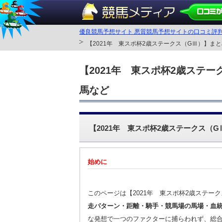
優良競馬予想サイト 悪質競馬予想サイトの口コミ評判
【2021年 東スポ杯2歳ステークス（GⅢ）】ま
【2021年 東スポ杯2歳ステ
馬など
【2021年 東スポ杯2歳ステークス（
始めに
このページは【2021年 東スポ杯2歳ステー
走パターン・距離・騎手・競馬場の馬場・血
な発想で一つのファクターに捕らわれず、総