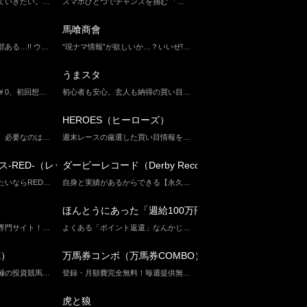
ラクして稼いで、楽していきたい。 コツコツ地道に稼ぐより、真面目に毎日働くより、”簡単に稼いで楽しく生きたい” …そんな思いがあるなら、どうぞ「競馬情報ばかうけ」にご期待ください。 多くの競馬ファ・・・
スマホひとつでチャンスを掴む 「独占契約40ルート以上」 「14日間全額保障」 「年間的中本数1000本Over」 3つの秘訣を基に、投資として成立する”3連単の買い目”をご提供させていただきます・・・
予想やデータ分析や出走馬など
フレンチデピュティ産駒の特徴・適正
馬喰商會
【2016年 オーシャンステークス
ワークフォース産駒の特徴・適正
（GⅢ）】まとめ｜予想やデータ分析
あったらいいな。が全部ある…!! ウマくるでは、実力のある100人以上の馬券師と独占契約。成功報酬形態を採用！AI機能をフル活用した情報精査！元馬券師の経歴を持つ担当者がどんな方でも全面サポート！初めて参加される会員様は・・・
“現ナマ情報”が欲しいか…？いいぜ!!ついて来いよ!! 競馬で勝ちたいか？あぶく銭が欲しいか？家族に内緒の借金を返したいか？いままでの負け分を取り返したいか？金欠の毎日におさらばしたいか？だったら俺について来い!!俺たち・・・
ヴァーミリアン産駒の特徴・適正
や出走馬など
うまスタ
スウェプトオーヴァーボード産駒の特
【2016年 チューリップ賞（GⅢ）】
スマホで簡単！登録料￥0、初回想定利益/30万円!! ネットや競馬新聞からでは得られない、リアルタイムの情報を収集するエージェントを現地派遣。日々変化する状況を完全に把握するための体制を完備。業界に深く精通した弊社のみに・・・
初心者も安心、玄人も納得の買い目をご提供！初心者も安心、玄人も納得の買い目をご提供！ うまスタでは、馬券師からの情報精度を最大限に高めるために、結果が出なければ報酬は支払わない成果報酬型を締結。これにより、高い利益をもた・・・
徴・適正
まとめ｜予想やデータ分析や出走馬な
ど
HEROES（ヒーローズ）
スクリーンヒーロー産駒の特徴・適正
競馬を攻略するために、必要なのは目と耳。 馬券で勝つために必要なことというのは、誰が聞いても「確かにそれしかないよね」という程度のリアクションにしかならないような当たり前の話です。そこには魔法のようなテクニックも、隠され・・・
週末レースの厳選した買い目情報を無料でご提供！ 競馬には数えきれないほどの予想ファクターがあり、1つ1つを手間暇かけて分析し、かつ現場の真実と照らし合わせる先に「狙っての高額的中」が見えてきます。繰り返しますが競馬は複雑・・・
【2016年 弥生賞（GⅡ）】まとめ｜
予想やデータ分析や出走馬など
-RED-（レッド）
ダービーレコード（Derby Record）
【2016年 中日新聞杯（GⅢ）】まと
今週末から競馬で勝ちたいならREDにお任せ！ 競馬の分析を行っていると聞くと「競馬なんて馬が走るんだから結果は分からない」という方がいます。しかし、これはとても極端な論法です。どうか考えてみてください。数百キロメートル先・・・
自身と実績があるからできる【永久保証】！連チャン参加する程、利益獲得率はうなぎ上り！ 無料情報数は業界随一！脅威の90％OVER!!!で掴め一攫千金！競馬での不的中は大きく分けて2種類！予想・判断の間違いが招く不的中。出・・・
め｜予想やデータ分析や出走馬など
ほんとうにあった「週給100万円」を競馬で稼ぐプロ集
【2016年 中山牝馬ステークス
「超」本格的競馬情報専門サイト！競馬ガンガン 僅か1日で一般会社員の年収分も獲得可！つまり僅か1日で人生を変えうる情報力!!一般的な「予想指標」に預かった乱発買いではなく、当サイトが独自の情報網とプロの解析力で「鉄板級」・・・
よくある「ポイント返還」なんかじゃない！そんな「こしゃくな真似」はしない！うちは「現金」で、情報料金を返します！ 安心度NO.1・信頼度NO.1・期待度NO.1！情報に自信がある！稼がせる自信がある！だから…競馬で稼ぎた・・・
（GⅢ）】まとめ｜予想やデータ分析
E）
や出走馬など
万馬券コンボ（万馬券COMBO）
勝つべくして勝つ。究極の投資競馬、此処に完成。 コースは、【業界屈指の実績】と【真摯に向き合う真心対応】を全てのお客様へお送り致します。コースで管理する情報網は多岐にわたり、同業他社の比ではなく「関係者内部情報」「現地特・・・
登録・月額費完全無料！毎週提供無料予想！安心・安全全額保障！ このようなお考えをお持ちではありませんか？「手持ちの資金は少ないが資産を増やしたい」「一度でいいから万馬券を当ててみたい」「コンスタントにまとまった副収入を得・・・
【2016年 フィリーズレビュー
（GⅢ）】まとめ｜予想やデータ分析
）
虎と狼