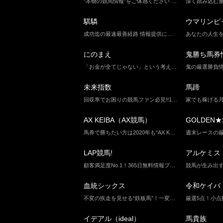
“本物の競馬情報”をご体感ください 全てにおいて業界最高峰を目指す理由は会員様の「勝てない競馬」を「勝てる競馬」に変えるため そして会員様が競馬で「勝つために」 我々はこの時代を駆け抜ける為、会員・・・
騏驎
ウマリンピ
成功迄の最速最善経路 情報提供には責任がつきもの。 いい加減な情報を提供するなどもってのほか。 弊社サイト【騏驎】では「提供逃げ」を防ぐ為に各情報には責任者を配属。 情報提供に関する精査や裏付けに妥協は許さず不測の事態に・・・
にのまえ
鬼勝ち馬券
「お金が全てじゃない」という考え方には共感しますが、お金で多くの悩みが解決されることもまた事実です。 現状でお金が貯まらないのであれば、行動を起こさなければなりません。【無駄遣いを減らして節約する】【待遇の良い会社に転職・・・
未来指数
馬蹄
回収率でお困りの競馬ファン必見!!100日以内に月獲得金を100万円増やした【競馬指数】 僕らは、毎週毎週無料情報を全会員様にお届けしています。なんでそんなに大盤振る舞いするの？と思うかもしれませんが、それこそあなたがタ・・・
AX KEIBA（AX競馬）
GOLDEN
馬券で勝ちたい方は2020年も“AX KEIBA”にお任せください！ 私たちAX KEIBAではこういった関係者の本音を入手できる情報ルートを競馬村に配しています。その素性は公表していませんが、彼らは元々競馬村の存在名だ・・・
LAP競馬!
アルケミス
顧客満足度No.1！365日無料情報プレゼント！ 手抜き一切ナシ！的中率抜群！平日は地方、週末は中央競馬を対象として365日ご提供。「無料情報は当たらない」そんな常識も覆します！各予想ファクターのプロ馬券師が監修を務めて・・・
血統シックス
令和ケイバ（
不変の疾走を見せる“鉄板馬”！一変して激走を見せる“穴馬”！ 血統傾向という大まかすぎる分類や強い血脈だけに注視する穿った見方ではなく、1頭1頭の「潜在部分」から「現能力値」までを導く血統シックスの辿り着いた今までになか・・・
イデアル（ideal）
馬貴族