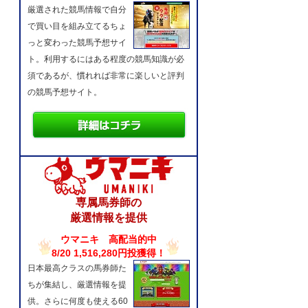
厳選された競馬情報で自分
で買い目を組み立てるちょ
っと変わった競馬予想サイ
ト。利用するにはある程度の競馬知識が必
須であるが、慣れれば非常に楽しいと評判
の競馬予想サイト。
専属馬券師の
厳選情報を提供
ウマニキ 高配当的中
8/20 1,516,280円投獲得！
日本最高クラスの馬券師た
ちが集結し、厳選情報を提
供。さらに何度も使える60