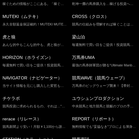
【2016年 オークス（GⅠ）】まとめ｜予想やデータ分析や
稼ぐための情報がここにある。「稼ぐ」ための競馬予想サイト イデアル（ideal）とはフランス語で「理想」という意味を持ちます。我々はお客様の真の理想を追求し、「稼ぐ」ことに特化した会員制の競馬予想サイトを確立させました。・・・
乾坤一擲の馬券購入を…稼げる投資へと昇華する情報をお届け致します!! 毎週50万円以上の配当を狙える弊社のハイクラス情報を無料でご提供!!お手元の小銭が次々と一万円の札束に変わっていく。期待感！高揚感！そこから生まれる”・・・
出走馬など
MUTEKI（ムテキ）
CROSS（クロス）
【2016年 目黒記念（GⅡ）】まとめ｜予想やデータ分析や
永久全額返金保証確約！MUTEKI MUTEKIが現在契約中の馬券師や情報提供者は優良な僅か数％の競馬情報サイトからのスカウトを始め、個人・グループ・法人・経験・出自・経歴限らず、「今」しっかりと高額配当を現実的に狙える・・・
競馬の仕組みを理解すれば稼ぐことは簡単!! 当サイト「CROSS」は、利益効率の高い選び抜かれた厳選情報を配信し、会員様が目標とする資産形成を行っていただくための投資競馬サイトです。CROSSの前身となる団体は、主に富裕・・・
出走馬など
虎と狼
梁山泊
【2016年 日本ダービー（GⅠ）】まとめ｜予想やデータ分
あんな的中もこんな的中も、虎と狼が営業終了したら全部オシマイ これまで「代打ち」として活動していた「虎」と「狼」は、2018年6月を以て現役を引退。その後私たちの方から何度も情報提供をお願いしてきましたが、何度も断られて・・・
毎週無料で買い目をご提供！投資競馬専門機関 ホライズン 梁山泊では実際に馬主・厩舎や競馬関係者に実際に取材を行い、旬の情報を会員様にお届けします。現役調教師や騎手など、現場のナマの声をお伝えします。高確率の的中と回収率が・・・
析や出走馬など
HORIZON（ホライズン）
【2016年 鳴尾記念（GⅢ）】まとめ｜予想やデータ分析や
万馬券UMA
出走馬など
毎週無料で買い目をご提供！投資競馬専門機関 ホライズン HORIZONは、お客様それぞれの価値観・ライフスタイルやライフステージによってご希望も異なりますが、お客様の人生を豊かなものとして頂けるよう、様々なご要望に合わせ・・・
最強の馬券師軍団が贈る“Ultimate Manbaken Academy” 万馬券UMAとは、馬主・騎手・調教師の身内や、引退後も現役関係者から慕われている業界の重鎮、理論的な投資競馬ロジックを確立した天才、馬券で財を・・・
【2016年 安田記念（GⅠ）】まとめ｜予想やデータ分析や
NAVIGATOR（ナビゲーター）
競馬WAVE（競馬ウェーブ）
出走馬など
当サイト情報を元にし購入した変哲もない「馬券」という紙切れが…ものの1～2分でここまで化ける!! 知識・資格・経験・登録費・年会費一切不要！可能な限りのリスク排除に重点を置いた競馬投資で、一般生活の不安解消を図る！！収入・・・
万馬券のビッグウェーブ襲来！【帯封大量獲得】の鉄板メソッドを極秘提供！ 各有力メディア・レース関係者・厩舎・調教師など様々なジャンルに極秘の情報パイプを持ち、一般紙面には出回ることのない【最高精度の生情報】で万馬券買い目・・・
【2016年 エプソムカップ（GⅢ）】まとめ｜予想やデータ
チケラボ
ユウシュンプロダクション
分析や出走馬など
競馬投資に求められるもの、それは…“正確な着順”そして“的中” ギャンブルでもない、単純な投資でもない、競馬で稼ぐ為の新しいカタチを提案。万が一の“不的中”や“トリガミ”…そういったものを不安視することなく、収益化を目論・・・
中央競馬と地方競馬と競艇のプロの予想家が集結。 競馬・競艇・競輪・オートレースと、数ある公営ギャンブル。勝つ人がいれば、当然負ける人がいる。両者の明暗を分けるは、いずれのギャンブルにおいても「情報」である。当社ユウシュン・・・
【2016年 マーメイドステークス（GⅢ）】まとめ｜予想や
rerace（リレース）
データ分析や出走馬など
REPORT（リポート）
競馬新聞より安い！月額￥1,100から誰でも超簡単に「競馬予想ソフト」を利用できるサイト。 囲碁や将棋の世界でAIが活躍しているように…競馬も、テクノロジーで解き明かす時代となりつつあります。しかし、競馬予想ソフトの開発・・・
無料情報でも“妥協なき”プロによる渾身の買い目で3連単6点的中!! 競馬を生業とするプロの情報サイトとして、【会員様の『信頼』を得るための“無料情報”】に関しても、【会員様からその大切なお金をお預かりする以上、無料情報と・・・
【2016年 ユニコーンステークス（GⅢ）】まとめ｜予想や
データ分析や出走馬など