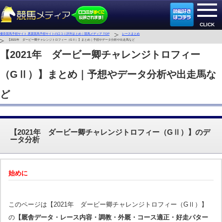
CLICK
優良競馬予想サイト 悪質競馬予想サイトの口コミ評判まとめ｜競馬メディア TOP
レースまとめ
【2021年 ダービー卿チャレンジトロフィー（GⅡ）】まとめ｜予想やデータ分析や出走馬など
【2021年 ダービー卿チャレンジトロフィー
（GⅡ）】まとめ｜予想やデータ分析や出走馬な
ど
【2021年 ダービー卿チャレンジトロフィー（GⅡ）】のデ
ータ分析
始めに
このページは【2021年 ダービー卿チャレンジトロフィー（GⅡ）】
の
【厩舎データ・レース内容・調教・外厩・コース適正・好走パター