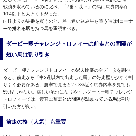
戦績を収めているのに比べ、「7番～以下」の馬は馬券内率が
10%以下と大きく下がった。
内枠よりの馬番を買うのと、差し追い込み馬を買う時は
4コーナ
ーで捲れる脚
を持つ馬を重視すべき。
ダービー卿チャレンジトロフィーは前走との間隔が
短い馬は割り引き
ダービー卿チャレンジトロフィーの過去開催の全データを調べ
ると、前走から「中2週以内で出走した馬」の好走歴が少なく割
り引く必要がある。勝率で見ると2～3%近く馬券内率を見ても
5%程しかない。厳しい流れになりやすいダービー卿チャレンジ
トロフィーでは、素直に
前走との間隔が詰まっている馬
は割り
引いた方が良い。
前走の格（人気）も重要