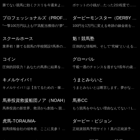
勝てない競馬に効くクスリを今週末より処方致します!! 用法・用量を守って正しく使い切るべき、それが情報です。目に見える【効き目＝効果】という形に具現化させるのが、我々うまサプリの使命です。本物の情報でも勝てない人達がいる・・・
ポケットの小銭が…たった2分程度で…？札束に大変身！この機会は「何度も何度も」訪れる･･･ メインに会員登録をしたら、メインのサイトへとアクセスして買い目情報を確認、その情報のとおりに馬券を購入するだけ。このたった2つの・・・
【2016年 サウジアラビアロイヤルカップ（GⅢ）】まとめ
｜予想やデータ分析や出走馬など
プロフェッショナルズ（PROFESSIONALS）
ダービーモンスター（DERBY MONSTER）
“一撃100万円以上も!?”高配当獲得の“夢”を「夢で終わらせない」 【1週平均提供レース数】10レース以上、【1週平均獲得】100万円以上、【月間勝率】期待値80%以上とすべてにおいて【業界NO.1】に輝くプロフェッシ・・・
100円を1万円に変える奇跡の錬金術を大公開!! ダービーモンスターは、業界屈指の情報ネットを駆使し、3連系の馬券攻略を中心に【100万馬券情報をコンスタンスに】会員の皆様にお届けしている競馬情報会社です。登録完全無料で・・・
【2016年 府中牝馬ステークス（GⅡ）】まとめ｜予想やデ
ータ分析や出走馬など
スクールホース
魁！競馬塾
【2016年 秋華賞（GⅠ）】まとめ｜予想やデータ分析や出
業界初！勝てる競馬の学校開設!!馬券の成績を上げたいなら、スクールホース!! スクールホースは、競馬初心者にはわかりやすく、そして競馬経験者には今までの常識を覆すような「勝てる馬券の学校」として巷には流れない情報の数々を・・・
圧倒的な情報料。そして“究極”といえる投資成功率。 365日の限られた時間で、競馬界の“今”を知っていただきます。魁！競馬塾であなたを競馬投資の成功者に導きます！【普通では知り得ない“今週末の裏情報”】【より多くの配当を・・・
走馬など
コイン
グローバル
【2016年 富士ステークス（GⅢ）】まとめ｜予想やデータ
圧倒的回収力！あなたの馬券に結果を。会員様の利益獲得が最優先。最短一ヶ月での運用資産形成を。 コインの情報による馬券購入は、「勝負」という時限を遥かに凌駕する。ワンコインが高確率で8万5000円に！コインで公営競馬をいま・・・
千載一遇のチャンスを逃すな!!長年の歳月を費やし導き出した最高峰の方程式で勝負！ グローバルは、【業界屈指！“格安コスト”】【[完全無料]使いやすいと評判“高性能情報ツール”】【無料で利用可能“分析コンテンツや最新情報が・・・
分析や出走馬など
キメルケイバ！
うまとみらいと
【2016年 菊花賞（GⅠ）】まとめ｜予想やデータ分析や出
キメルケイバ！は【当てるための・稼ぐための・勝つための】競馬サイトです。 キメルケイバ！では、競馬初心者の方でも簡単に的中と払戻しを手にすることが出来ます。競馬に詳しい、詳しくないは関係ありません。皆様に行っていただく事・・・
うまとみらいとは断言します。夢がなければ競馬ではない。 うまとみらいとのコンテンツは現段階で「うまコラボ」「競馬の殿堂」「ヒットメイク」の3つ。それぞれ独立した競馬サイトで、私と面識はありませんでした。各サイトのサービス・・・
走馬など
馬券投資救援船団ノア（NOAH）
馬券CC
【2016年 アルテミスステークス（GⅢ）】まとめ｜予想や
データ分析や出走馬など
馬券投資の新世界、救済から創造へ 競馬情報サイト等を利用して、「高額な情報料金を支払ったが的中しなかった」「無料と聞いていたが後から不当に料金請求をされた」といった経験はありませんか？私たちは従来の競馬情報会社とは異なる・・・
もう競馬をやらない理由なんてない！Let’s Start！馬券LIFFE！ 貴方に一つだけお伝えします。競馬情報会社の中でも、本当に稼げる会社は存在します。そして今、あなたは本物の会社の一つに出会うことができ・・・
【2016年 スワンステークス（GⅡ）】まとめ｜予想やデー
虎馬-TORAUMA-
ダービー・ビジョン
タ分析や出走馬など
競馬情報会社の傾奇者、ここに見参！ これまで競馬情報会社をお使いになり、いい結果を得ることの出来なかった貴方に、“ホンモノ”をお見せするためにここに参上いたしました。純粋に的中を楽しむ競馬ファンから巧みな手口で大切なお金・・・
正統派競馬予想サイト！真の正統派予想で年間1億稼げます【完全保証提供】 馬券で最も重要なのは【決断】です。それさえあれば、誰でも馬券で勝つことができます。【決断】、そのジャッジは確実に、速やかに、短期・長期問わず我々の【・・・
【2016年 天皇賞・秋（GⅠ）】まとめ｜予想やデータ分析