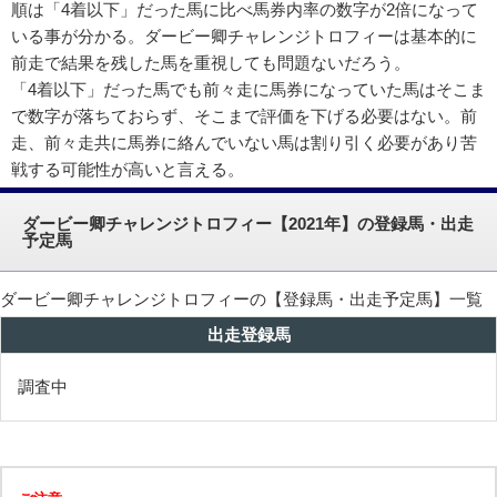
順は「4着以下」だった馬に比べ馬券内率の数字が2倍になって
いる事が分かる。ダービー卿チャレンジトロフィーは基本的に
前走で結果を残した馬を重視しても問題ないだろう。
「4着以下」だった馬でも前々走に馬券になっていた馬はそこま
で数字が落ちておらず、そこまで評価を下げる必要はない。前
走、前々走共に馬券に絡んでいない馬は割り引く必要があり苦
戦する可能性が高いと言える。
ダービー卿チャレンジトロフィー【2021年】の登録馬・出走
予定馬
ダービー卿チャレンジトロフィーの【登録馬・出走予定馬】一覧
出走登録馬
調査中