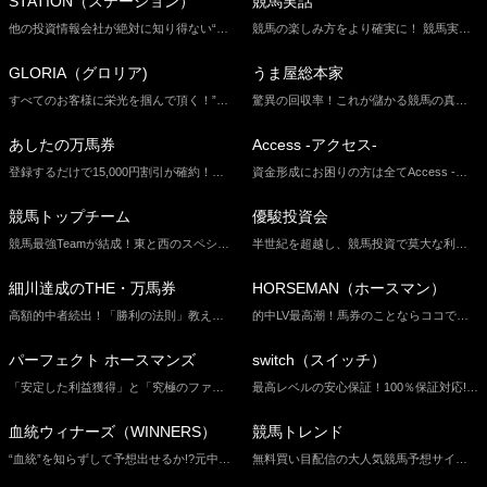
STATION（ステーション）
競馬実話
【2016年 函館スプリントステークス（GⅢ）】まとめ｜予
他の投資情報会社が絶対に知り得ない“真実の情報”を提供します。 「投資競馬で利益を上げ続けるノウハウ」を完全無料でお教えします!!他の投資情報会社が知り得ない“真実の情報”をご覧いただくことで、最短にて100万円の利益を・・・
競馬の楽しみ方をより確実に！ 競馬実話と他社との大きな違い―それは本物の情報を元に勝率を挙げていくことです。競馬情報サイトは、世に多く出ていますが、殆どが競馬新聞などを元に、競馬を少しかじった程度の人が予想をしているだけ・・・
想やデータ分析や出走馬など
GLORIA（グロリア)
うま屋総本家
【2016年 宝塚記念（GⅠ）】まとめ｜予想やデータ分析や
すべてのお客様に栄光を掴んで頂く！”投資競馬”専門サイト。 GLORIAは『本物の価値ある情報』を皆様にお届けすることを約束します。厳しい審査により採用された、業界屈指の馬券師達、そして業界関係者・・・
驚異の回収率！これが儲かる競馬の真骨頂！ ひとくちに競馬情報といっても幅が広く、新聞や専門誌などメディアが取り扱う情報もあれば、詐欺まがいなインチキ業者が提供している【ゴミのような情報】もございます。全てが「ガセ」とは言・・・
出走馬など
あしたの万馬券
Access -アクセス-
【2016年 ラジオNIKKEI賞（GⅢ）】まとめ｜予想やデータ
登録するだけで15,000円割引が確約！競馬情報会社の常識を変えるウェルカム割。 競馬情報会社「あしたの万馬券」では、会員様がローリスクで安心してご利用でき、その上で投資資金を大幅回収して利益を出すという「負けない競馬」・・・
資金形成にお困りの方は全てAccess -アクセス-にお任せ下さい！ 投資金が『毎週末』当たり前のように増える!?1週間平均100万円OVER!!ご利用頂いた全会員様がその有力性を実感!!そしてその1人1人がAccess・・・
分析や出走馬など
競馬トップチーム
優駿投資会
【2016年 CBC賞（GⅢ）】まとめ｜予想やデータ分析や出
走馬など
競馬最強Teamが結成！東と西のスペシャリストが無限の払い戻しを実現！ 競馬Top Teamは、ある一定のファクターに絞った予想スタイルではなく、競馬の本質を深く知る全ての分野のスペシャリストが東西それぞれで情報を持ち寄・・・
半世紀を超越し、競馬投資で莫大な利益を実現してきた業界最強の先駆者 情報伝達環境のデジタル化と、現場における情報の真偽の確認というアナログの長所が融合した優駿投資会による競馬情報こそ、業界最先端のトレンドと言えども、これ・・・
【2016年 七夕賞（GⅢ）】まとめ｜予想やデータ分析や出
細川達成のTHE・万馬券
HORSEMAN（ホースマン）
走馬など
高額的中者続出！「勝利の法則」教えます！ 弊社は業界内に蔓延した固定概念を覆し、「新たな付加価値」を生み出すべく、相反する「的中率」と「高配当」の共存に挑戦し続けてまいりました。業界屈指の馬券師をスカウトしたメンバー構成・・・
的中LV最高潮！馬券のことならココで解決！ HORSEMANで投資家レベルをグングンUP！！知識・経験ナシでずーっと稼げる馬券投資！弊社HORSEMANは、その名の通り日本のみならず、世界中の馬券師を含む競馬関係者（HO・・・
【2016年 プロキオンステークス（GⅢ）】まとめ｜予想や
パーフェクト ホースマンズ
switch（スイッチ）
データ分析や出走馬など
「安定した利益獲得」と「究極のファンサービス」を目指し、完全無欠の情報網を構築 パーフェクトホースマンズは、「安定した利益獲得」及び「究極のファンサービス」を目指し、「完全無欠の情報網」を構築しました。競馬界を誇る精鋭た・・・
最高レベルの安心保証！100％保証対応!! switchでは、お客様にプラス収支という成果を達成していただくにあたり【大小なりと毎週プラス収支へ】【不的中があってはならない】【競馬に対して一番に『金銭的効果』を優先】【お・・・
【2016年 函館記念（GⅢ）】まとめ｜予想やデータ分析や
血統ウィナーズ（WINNERS）
競馬トレンド
出走馬など
“血統”を知らずして予想出せるか!?元中央現場記者が“当時の実話”が語る。 競馬新聞で着順を見ることも大事ですが、馬柱の馬名の両サイドにある「父と母の名前」こそがそのレースへの適性の指標と考えるのが、血統ウィナーズのコン・・・
無料買い目配信の大人気競馬予想サイト。競馬予想は競馬トレンド。 競馬トレンドが配信する買い目は全レースの［馬連］を中心に、手堅く稼ぐ勝負レースにターゲットを絞ったセレクトA、重賞レース・GIレースのオッズ特別解析など様々・・・
【2016年 中京記念（GⅢ）】まとめ｜予想やデータ分析や