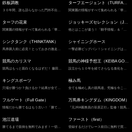
鉄板調教
ターフエージェント（TURFAGENT）
【2017年 クイーンカップ（GⅢ）】まとめ｜予想やデータ
３０年間、誰も語らなかった門外不出の厩舎の企業秘密を大公開！！ 厩舎によって”必ず勝たせるため”の調教パターンが存在することをご存知でしょうか？ 一般競馬ファンが『鉄板』と呼ばれる調教パターンを見・・・
関東圏の情報がすべて集められる「華組」と、関西圏の情報全てが集まる「ターフの花束」という圧倒的な結果を残してきた２社が初めて協力！ 設立以来変わらず１万円にて予想公開！馬券戦略室の設立当初、馬主様・生産関係者様より馬券が・・・
分析や出走馬など
【2017年 京都記念（GⅡ）】まとめ｜予想やデータ分析や
ターフの花束
ジョッキーズセレクション（JOCKEYS selection）
出走馬など
関東圏の情報がすべて集められる「華組」と、関西圏の情報全てが集まる「ターフの花束」という圧倒的な結果を残してきた２社が初めて協力！ この度、関東圏の「華組」と関西圏の「ターフの花束」という２つの女性の競馬情報会社が史上初・・・
他とはここが違う！「騎手情報」＆「後払い制」お代は儲かってからで結構！！ 昨今では､数百･数千ともいわれる競馬情報(競馬予想)会社が乱立し､一般ユーザーがその中で『何が本物』で『何が偽物』であるかを見極めるのは至難の業｡・・・
【2017年 共同通信杯（GⅢ）】まとめ｜予想やデータ分析
シンクタンク（THINKTANK）
シャイニングホース
や出走馬など
馬券購入前に必見！とっておきの激走穴馬情報があれば５００倍超が狙える！ 「情報があれば100％全て的中する」とは言いません。野球で例えるなら、“カーブを投げる”と分った上で打席に入った方がヒットを打てる確率が数段上がるの・・・
一撃必勝ビッグバン！シャイニングは知っている荒れるレースを 「100%的中」「裏情報」といった過大表現や嘘の競馬情報会社が多く存在します。弊社は「安心」「安全」を第一に、限りなく100%に近い情報を提供できることを心がけ・・・
【2017年 ダイヤモンドステークス（GⅢ）】まとめ｜予想
競馬のカリスマ
競馬の神様予想王（KEIBA GOD）
やデータ分析や出走馬など
競馬はもっと面白くなるはずだ！ 藤田伸二 24歳で日本ダービー制覇！JRA1918勝・GI17勝を挙げた“男” 1972年2月27日生まれ。1991年に騎手免許を取得し、同年3月2日に初騎乗、9日に初勝利を挙げる。デビュ・・・
設立から１０年を経てさらなる進化を遂げた「予想王」 儲けるための絶対条件。予想王における全ての会員様の憧れ､それが｢厳選FIVE｣｡最大36ﾚｰｽ×予想家分の予想の中からまずは予想家自身が期待値の高いものを下記でも触れて・・・
【2017年 京都牝馬ステークス（GⅢ）】まとめ｜予想やデ
ータ分析や出走馬など
キングスポーツ
極み馬
穴場が勝つか？負けるか？結果が全て！ 『競馬は結果がすべて』 35年前、早稲田大学の卒業論文に 「サラブレッドの血統論」を提出し卒業。その後、一流新聞社の 内定を蹴って馬券で暮らす自由な生活を選択。 数年後、競馬場の特観・・・
全てを極めし真の競馬道。究極を今ここに 今や情報は、テレビやインターネットから溢れ返っており、誰しもが簡単にそれを手にする事が出来る時代であります。 その手軽さ故、つい気軽に手を伸ばしてしまいがちですが、その真偽のほどは・・・
【2017年 フェブラリーステークス（GⅠ）】まとめ｜予想
やデータ分析や出走馬など
フルゲート（Full Gate）
万馬券キングダム（KINGDOM）
【2017年 小倉大賞典（GⅢ）】まとめ｜予想やデータ分析
情報だから勝てるはもう古い！「勝てる情報」を選んでこそ本物。選び、勝ち抜く、実感をその手に！ 仮定よりも結果、内容よりも実益！シンプルに勝つことだけを求める貴方へ！巷に溢れかえる競馬情報サイト…「情報会社なん・・・
『元JRA厩務員の笹原正行』監修！競馬関係者しか知り得ない情報で無敵の勝ち組競馬予想を実現！ 万馬券キングダムで稼げる理由。キングダム専属エージェント最強の陣営による本物の的中率 キングダム専属エージェントが「レース展開・・・
や出走馬など
池江道場
ファースト（first）
【2017年 アーリントンカップ（GⅢ）】まとめ｜予想やデ
勝てるまで面倒を無料でみます！一切の離脱者を出さない。最後の最後まで徹底サポート！当道場では、門外不出の勝てる競馬の極意を教えます！ 池江道場教訓。あなたは、競馬の馬券を的中させるために、何が一番大事だと思いますか？過去・・・
登録するだけでレース前日に無料で買い目が閲覧可能！買い目を無料公開！ 「安心」に「誠意」をプラスして、より満足度の高い競馬ライフを実現。 FIRSTでは親切で暖かいサポートを心がけ、会員様とのきめ細やかな対応をモットーと・・・
ータ分析や出走馬など