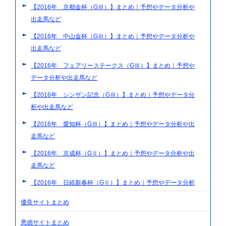
【2016年 京都金杯（GⅢ）】まとめ｜予想やデータ分析や
出走馬など
【2016年 中山金杯（GⅢ）】まとめ｜予想やデータ分析や
出走馬など
【2016年 フェアリーステークス（GⅢ）】まとめ｜予想や
データ分析や出走馬など
【2016年 シンザン記念（GⅢ）】まとめ｜予想やデータ分
析や出走馬など
【2016年 愛知杯（GⅢ）】まとめ｜予想やデータ分析や出
走馬など
【2016年 京成杯（GⅡ）】まとめ｜予想やデータ分析や出
走馬など
【2016年 日経新春杯（GⅡ）】まとめ｜予想やデータ分析
や出走馬など
優良サイトまとめ
【2016年 アメリカJCC（GⅡ）】まとめ｜予想やデータ分
悪徳サイトまとめ
析や出走馬など