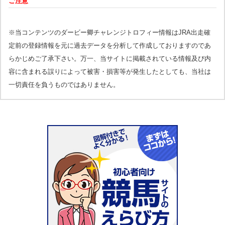
ご注意
※当コンテンツのダービー卿チャレンジトロフィー情報はJRA出走確
定前の登録情報を元に過去データを分析して作成しておりますのであ
らかじめご了承下さい。万一、当サイトに掲載されている情報及び内
容に含まれる誤りによって被害・損害等が発生したとしても、当社は
一切責任を負うものではありません。