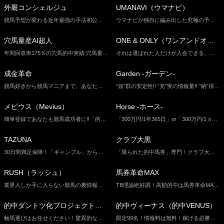
出走馬など
外厩コンシェルジュ
UMANAVI（ウマナビ）
競馬予想が変わる近年最強の手法初公開！従来の勝てない競馬情報の時代は終わった。 もし周りが知りえない、メインレース以外の外厩情報を知ることができたら…。しかもその好走パターンを掴むことができたら…。更にノーザン系以外の力・・・
ウマナビが独自に編み出した究極の予想法教えます！究極の予想法【S級買い目」算出法】とは？ まず、馬券を獲るために最重要と考えた【騎手】【馬】【時計】【調教】【関係者からの情報】などのファクターをデータにMIXし、そのすべ・・・
【2016年 函館2歳ステークス（GⅢ）】まとめ｜予想やデー
タ分析や出走馬など
穴馬量産AI超人
ONE & ONLY（ワンアンドオンリー）
【2016年 アイビスサマーダッシュ（GⅢ）】まとめ｜予想
年間回収率175％の穴馬的中実績 穴馬量産AI超人は、最高峰の人工知能を搭載したソフトウェアであり、穴馬発掘に特化したソフトウェアです。超人は、10年以上前から競馬メディアで活躍する蘆口真史・浅田真人・川田信一・秋山亮二・・・
それは選ばれた人だけが入会できる、唯一無二のホースラウンジ。 当サイトONE & ONLYは「完全会員制」となっております。馬主関係者様、牧場関係者様、厩舎関係者様、マスコミ関係者様を中心とした情報交換のプライ・・・
やデータ分析や出走馬など
成金革命
Garden -ガーデン-
【2016年 クイーンステークス（GⅢ）】まとめ｜予想やデ
競馬好きから競馬マニアまで、あなたの競馬生活をがらりと変える情報 週末の競馬投資で月収30万円以上を達成する方法―それが“成金革命”!!プロ馬券師20年の秘策と“お金のプロ”公認会計士の知恵が、あなた様が投資競馬について・・・
“抜”群の安定性!! “充”実の情報量!! “納”得の利益率!! 誰でも簡単に…高額万馬券が獲れる！今スグ始められる!!至高の馬券投資術！競馬知識・経験は…一切不問！当サイト上から買い目を確認し、その買い目通りに馬券を購・・・
ータ分析や出走馬など
メビウス（Mevius）
Horse -ホース-
【2016年 レパードステークス（GⅢ）】まとめ｜予想やデ
簡単登録であなたも競馬成功者に!!「的中する喜び」「儲かる実感」をあなたに!! 競馬で成功を掴むためには4つのステップが必要です。それは「参加したい情報を選ぶ」→「必要に応じたポイントを購入する」→「ポイントの付与を確認・・・
「300万円/1年365日」or「300万円/1ヵ月30日間」。さて、あなたはどちらを選びますか？ 1年365日間、8時間＋残業2時間も働き続けてやっと手に入る年収「300万円」。その300万円を僅か1ヵ月間の競馬で、ご・・・
ータ分析や出走馬など
【2016年 小倉記念（GⅢ）】まとめ｜予想やデータ分析や
TAZUNA
クラブ大黒
出走馬など
30日間満足保障！「ギャンブル」から「投資」への昇華！ TAZUNAが持つ競馬関係者との強い繋がりを最大限に活かしつつ、近年飛躍的に進歩した人工知能（AI）など、客観的見地などから投資する価値のあるレースや馬を見極めます・・・
「限られた的中馬券」専門！クラブ大黒の宝船に乗ってください!! 競馬は、自分の物差しで測って答えが出るほど甘くありません。結論を急いで、とっておきとしている専門誌に独自の競馬理論、分析結果を赤ペンで緻密に書き込んでみても・・・
【2016年 関屋記念（GⅢ）】まとめ｜予想やデータ分析や
RUSH（ラッシュ）
馬券革命MAX
出走馬など
業界人しか手に入らない競馬の裏情報がアナタに的中と利益をもたらす！ 私たちRushは、業界人しか入手できない非公開情報を活用し、競馬で安定した利益を手にして頂く事を目的とした会員制競馬情報サイトです。インターネットやスマ・・・
TB理論絶好調！高額的中は馬券革命MAXにおまかせ！ 馬券革命MAXを支えるTB理論の中核と言うべき数値が、SA値とPA値です。TA理論の相対値と解析値はスピード指数とペース指数を融合したものですが、SA値はスピード指数・・・
【2016年 エルムステークス（GⅢ）】まとめ｜予想やデー
的中ダントツ化プロジェクトチーム
的中ヴィーナス（的中VENUS）
タ分析や出走馬など
軸馬選びはお任せください！驚異的な連対率を今すぐお届け！ 軸馬が分かれば馬券の組み立てがもっと楽になりますし、購入点数も抑えられます。しかし、軸馬を選ぶためには大変な手間が必要になるものです。そこで私たち的中ダントツ化プ・・・
限定99名！情報料は無料！稼げる必勝法！ 競馬で投資しましょう。的中ヴィーナスなら月間100万円 or 年間1,000万円以上達成間違いなし！的中ヴィーナスは、JRA創設の1954年以降に開催された過去のレースを、最新の・・・
【2016年 北九州記念（GⅢ）】まとめ｜予想やデータ分析