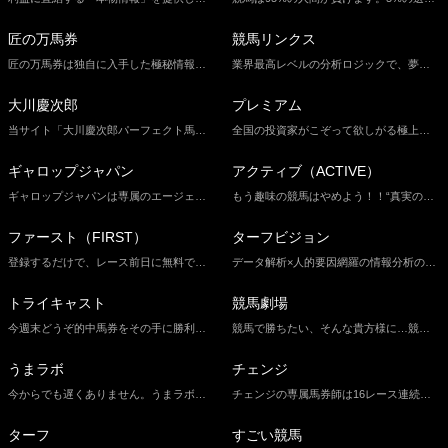
【2017年 ニュージーランドトロフィー（GⅡ）】まとめ｜
匠の万馬券
競馬リンクス
予想やデータ分析や出走馬など
匠の万馬券は独自に入手した極秘情報を徹底解析し提供している競馬サイトです。 匠の万馬券はポイント制の競馬サイト。ポイントは1pt=100円。４つの有料プランと４つの無料コンテンツから成る。有料プランはそれぞれ「スタンダー・・・
業界最高レベルの分析ロジックで、夢のような成功体験をあなたに… 重要なのは「当たる喜び」と「稼げていく実感」この2つに集約されています。当サイト「競馬Links」は「当たる喜び」と「稼げていく実感」を感じていただくと共に・・・
【2017年 阪神牝馬ステークス（GⅡ）】まとめ｜予想やデ
大川慶次郎
プレミアム
ータ分析や出走馬など
当サイト「大川慶次郎パーフェクト馬券メソッド」は会員様の為、優良で厳選された情報のみを提供させていただく事をここに宣言させていただきます。 大川慶次郎はメソッド情報の中で、大川メソッドを基にサラブレッドの力量を判断できる・・・
全国の投資家がこぞって欲しがる極上投資とは？驚異的な回収率を誇る投資競馬こそがその極意。PREMIUM極上投資競馬。 そもそも投資とは、主に経済において将来的に資本及び生産能力を増加させるために、現在の資本と投じる活動を・・・
【2017年 桜花賞（GⅠ）】まとめ｜予想やデータ分析や出
ギャロップジャパン
アクティブ（ACTIVE）
走馬など
ギャロップジャパンは専属のエージェントが豊富な情報源から主に三連の馬券情報を提供する競馬情報サイト。豊富なコンテンツが魅力。 ギャロップジャパンは主に三連の競馬情報を扱っているポイント制の競馬情報会社。非常に多くのコンテ・・・
もう趣味の競馬はやめよう！！“真実の情報”を知れば競馬は実益になる！次の一歩を踏み出すために、競馬で次の一歩を！ アクテイブの無料メルマガ会員になれば以下のコンテンツも全て無料で利用し放題！今週の地方競馬スケジュール、注・・・
【2017年 アンタレスステークス（GⅢ）】まとめ｜予想や
データ分析や出走馬など
ファースト（FIRST）
ターフビジョン
登録するだけで、レース前日に無料で買い目が閲覧可能！！買い目を無料公開！！先ずは無料登録でFIRSTの無料情報をお試しください！ 「安心」に「誠意」をプラスして、より満足度の高い競馬ライフを実現。ファーストでは親切で暖か・・・
データ解析×人的要因網羅の情報分析のターフビジョン。関係者すらも口を揃えて本気で購入すると言い切った【三連複勝負馬券】はコレだ！ ターフビジョンは“質”の面で決定的な“根拠”を携えた「豊富な有料コンテンツ」！！ターフビジ・・・
【2017年 皐月賞（GⅠ）】まとめ｜予想やデータ分析や出
走馬など
トライキャスト
競馬劇場
【2017年 フローラステークス（GⅡ）】まとめ｜予想やデ
今週末どうぞ的中馬券をその手に勝利の喜びをトライキャストへお送りください トライキャストでは毎日更新！！充実の無料コンテンツをご用意しております。週末の重賞1レースから注目馬を1頭ビックアップ。ワケアリの敗戦や不発などで・・・
競馬で勝ちたい、そんな貴方様に…競馬劇場～至高のプライベート空間～ 専属契約「馬券師」の充実、関係者とのパイプは業界一！毎週「100％真実」のみをお届けする結果速報メール！ 「3連単情報」に特化、舞い惜しゅうのどれかのコ・・・
ータ分析や出走馬など
うまラボ
チェンジ
【2017年 福島牝馬ステークス（GⅢ）】まとめ｜予想やデ
今からでも遅くありません。うまラボでは当たらない競馬から当たる競馬へ… 皆さん初めまして！うまラボでは競馬の楽しさをお届けすると共に、馬券で稼ぐ為に必要な情報を惜しみなく提供します。長年競馬をやられてきた玄人の方はもちろ・・・
チェンジの専属馬券師は16レース連続的中させた強者揃い！専属馬券師の数はまさに業界最高峰！だから情報力と的中への根拠がとにかく“凄い”んです！ チェンジ代表の神田は「馬券で稼ぐ方法がるのに、我々が独占して居て良いのだろう・・・
ータ分析や出走馬など
ターフ
すごい競馬
【2017年 読売マイラーズカップ（GⅡ）】まとめ｜予想や