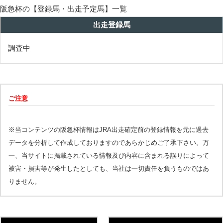
阪急杯の【登録馬・出走予定馬】一覧
出走登録馬
調査中
ご注意
※当コンテンツの阪急杯情報はJRA出走確定前の登録情報を元に過去
データを分析して作成しておりますのであらかじめご了承下さい。万
一、当サイトに掲載されている情報及び内容に含まれる誤りによって
被害・損害等が発生したとしても、当社は一切責任を負うものではあ
りません。