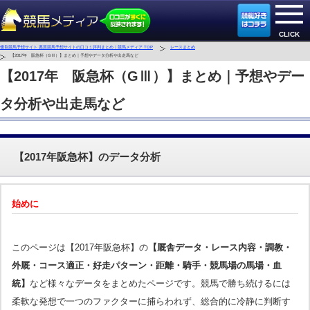
CLICK
優良競馬予想サイト 悪質競馬予想サイトの口コミ評判まとめ｜競馬メディア TOP
レースまとめ
【2017年 阪急杯（GⅢ）】まとめ｜予想やデータ分析や出走馬など
【2017年 阪急杯（GⅢ）】まとめ｜予想やデー
タ分析や出走馬など
【2017年阪急杯】のデータ分析
始めに
このページは【2017年阪急杯】の
【厩舎データ・レース内容・調教・
外厩・コース適正・好走パターン・距離・騎手・競馬場の馬場・血
統】
など様々なデータをまとめたページです。競馬で勝ち続けるには
柔軟な発想で一つのファクターに捕らわれず、総合的に冷静に判断す