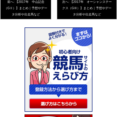
前へ: 【2017年 中山記念
次へ: 【2017年 オーシャンステー
（GⅡ）】まとめ｜予想やデー
クス（GⅢ）】まとめ｜予想やデー
タ分析や出走馬など
タ分析や出走馬など