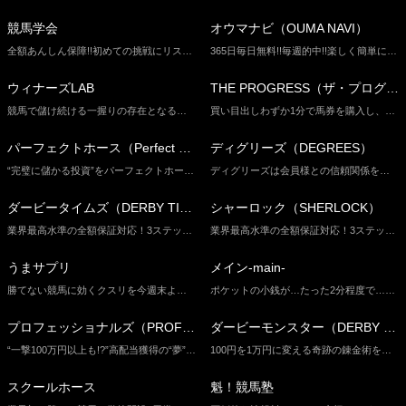
タ分析や出走馬など
競馬学会
オウマナビ（OUMA NAVI）
【2016年 ローズステークス（GⅡ）】まとめ｜予想やデー
全額あんしん保障!!初めての挑戦にリスクは要らない。 競馬学会とは“実績と信頼でお客様との絆を結ぶ”を理念とした競馬予想サイトです。競馬学会が提供する各プラン毎に担当の馬券師が血眼になり、昼夜駆けずり回って得た情報を格安・・・
365日毎日無料!!毎週的中!!楽しく簡単に万馬券！ オウマナビにご登録の会員様には当たるまで【永続保証】の特典付き！さらに【絶対に買いたい馬】【人気でも買いたくない馬】【万馬券の立役者となる穴馬】など、その全ての情報を・・・
タ分析や出走馬など
ウィナーズLAB
THE PROGRESS（ザ・プログレス）
【2016年 産経賞オールカマー（GⅡ）】まとめ｜予想やデ
競馬で儲け続ける一握りの存在となるべくいざ表舞台へ！ 競馬で儲け続ける一握りの存在となるべく満を持して表舞台へ！真の“勝ち組”が此処に――。1万円で購入したモノが、勝った瞬間に4分の3の勝ちになるのが馬券。もちろん的中す・・・
買い目出しわずか1分で馬券を購入し、8日で100万円以上を獲得する究極の競馬投資法とは… 【8年連続プラス】【たったの3ステップ（買い目出しわずか1分）】【1日で100万円を獲得】【ローリスク・ハイリターン（少額からの投・・・
ータ分析や出走馬など
【2016年 神戸新聞杯（GⅡ）】まとめ｜予想やデータ分析
パーフェクトホース（Perfect Horse）
ディグリーズ（DEGREES）
や出走馬など
“完璧に儲かる投資”をパーフェクトホースで始めませんか。 競馬情報会社として発展を遂げる上で最も重要視すべきことは会員様の成長促進!!つまり…【お金】!!会員様の収益向上こそが我々の使命!!これがパーフェクトホースの経営・・・
ディグリーズは会員様との信頼関係を大切にしています。自身があるから「後払い制」を採用!! 三流会社で大損して「ハズレ情報にお金を払いたくない！」と思っているそこのアナタ！ディグリーズは完全後払い制だから安心して稼げます！・・・
【2016年 スプリンターズステークス（GⅠ）】まとめ｜予
ダービータイムズ（DERBY TIMES）
シャーロック（SHERLOCK）
想やデータ分析や出走馬など
業界最高水準の全額保証対応！3ステップで厳選情報GET！！ 世の中に蔓延るフェイクニュース、ステルスマーケティング、貴方は辟易していませんか？競馬業界の中にも多数あり、真偽を見極める目を貴方はお持ちでしょうか？雑誌・新聞・・・
業界最高水準の全額保証対応！3ステップで厳選情報GET！！ シャーロックは、業界中枢にまで張り巡らされた弊社独自のコネクションによって独占入手した膨大な有力情報と、長年に渡る膨大な過去データを集計して数値化し、高配当獲得・・・
【2016年 毎日王冠（GⅡ）】まとめ｜予想やデータ分析や
うまサプリ
メイン-main-
出走馬など
勝てない競馬に効くクスリを今週末より処方致します!! 用法・用量を守って正しく使い切るべき、それが情報です。目に見える【効き目＝効果】という形に具現化させるのが、我々うまサプリの使命です。本物の情報でも勝てない人達がいる・・・
ポケットの小銭が…たった2分程度で…？札束に大変身！この機会は「何度も何度も」訪れる･･･ メインに会員登録をしたら、メインのサイトへとアクセスして買い目情報を確認、その情報のとおりに馬券を購入するだけ。このたった2つの・・・
【2016年 サウジアラビアロイヤルカップ（GⅢ）】まとめ
｜予想やデータ分析や出走馬など
プロフェッショナルズ（PROFESSIONALS）
ダービーモンスター（DERBY MONSTER）
“一撃100万円以上も!?”高配当獲得の“夢”を「夢で終わらせない」 【1週平均提供レース数】10レース以上、【1週平均獲得】100万円以上、【月間勝率】期待値80%以上とすべてにおいて【業界NO.1】に輝くプロフェッシ・・・
100円を1万円に変える奇跡の錬金術を大公開!! ダービーモンスターは、業界屈指の情報ネットを駆使し、3連系の馬券攻略を中心に【100万馬券情報をコンスタンスに】会員の皆様にお届けしている競馬情報会社です。登録完全無料で・・・
【2016年 府中牝馬ステークス（GⅡ）】まとめ｜予想やデ
ータ分析や出走馬など
スクールホース
魁！競馬塾