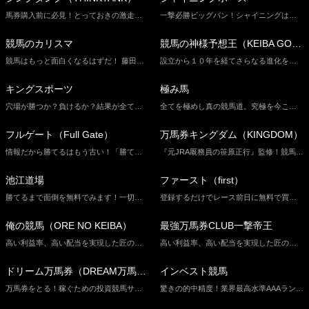
や出走馬など
馬券購入前に必見！とっておきの激走穴馬情報があれば５００倍超が狙える！ 「情報があれば100％全て的中する」とは言いません。野球で例えるなら、“カーブを投げる”と分った上で打席に入った方がヒットを打てる確率が数段上がるの・・・
一撃必勝ビッグバン！シャイニングは知っている荒れるレースを 「100%的中」「裏情報」といった過大表現や嘘の競馬情報会社が多く存在します。弊社は「安心」「安全」を第一に、限りなく100%に近い情報を提供できることを心がけ・・・
【2017年 ダイヤモンドステークス（GⅢ）】まとめ｜予想
競馬のカリスマ
競馬の神様予想王（KEIBA GOD）
やデータ分析や出走馬など
競馬はもっと面白くなるはずだ！ 藤田伸二 24歳で日本ダービー制覇！JRA1918勝・GI17勝を挙げた“男” 1972年2月27日生まれ。1991年に騎手免許を取得し、同年3月2日に初騎乗、9日に初勝利を挙げる。デビュ・・・
設立から１０年を経てさらなる進化を遂げた「予想王」 儲けるための絶対条件。予想王における全ての会員様の憧れ､それが｢厳選FIVE｣｡最大36ﾚｰｽ×予想家分の予想の中からまずは予想家自身が期待値の高いものを下記でも触れて・・・
【2017年 京都牝馬ステークス（GⅢ）】まとめ｜予想やデ
ータ分析や出走馬など
キングスポーツ
極み馬
穴場が勝つか？負けるか？結果が全て！ 『競馬は結果がすべて』 35年前、早稲田大学の卒業論文に 「サラブレッドの血統論」を提出し卒業。その後、一流新聞社の 内定を蹴って馬券で暮らす自由な生活を選択。 数年後、競馬場の特観・・・
全てを極めし真の競馬道。究極を今ここに 今や情報は、テレビやインターネットから溢れ返っており、誰しもが簡単にそれを手にする事が出来る時代であります。 その手軽さ故、つい気軽に手を伸ばしてしまいがちですが、その真偽のほどは・・・
【2017年 フェブラリーステークス（GⅠ）】まとめ｜予想
やデータ分析や出走馬など
フルゲート（Full Gate）
万馬券キングダム（KINGDOM）
【2017年 小倉大賞典（GⅢ）】まとめ｜予想やデータ分析
情報だから勝てるはもう古い！「勝てる情報」を選んでこそ本物。選び、勝ち抜く、実感をその手に！ 仮定よりも結果、内容よりも実益！シンプルに勝つことだけを求める貴方へ！巷に溢れかえる競馬情報サイト…「情報会社なん・・・
『元JRA厩務員の笹原正行』監修！競馬関係者しか知り得ない情報で無敵の勝ち組競馬予想を実現！ 万馬券キングダムで稼げる理由。キングダム専属エージェント最強の陣営による本物の的中率 キングダム専属エージェントが「レース展開・・・
や出走馬など
池江道場
ファースト（first）
【2017年 アーリントンカップ（GⅢ）】まとめ｜予想やデ
勝てるまで面倒を無料でみます！一切の離脱者を出さない。最後の最後まで徹底サポート！当道場では、門外不出の勝てる競馬の極意を教えます！ 池江道場教訓。あなたは、競馬の馬券を的中させるために、何が一番大事だと思いますか？過去・・・
登録するだけでレース前日に無料で買い目が閲覧可能！買い目を無料公開！ 「安心」に「誠意」をプラスして、より満足度の高い競馬ライフを実現。 FIRSTでは親切で暖かいサポートを心がけ、会員様とのきめ細やかな対応をモットーと・・・
ータ分析や出走馬など
俺の競馬（ORE NO KEIBA）
最強万馬券CLUB一撃帝王
【2017年 中山記念（GⅡ）】まとめ｜予想やデータ分析や
高い利益率、高い配当を実現した匠の技×最新ロジック。俺の「無料情報」をアナタに！ 私たちは競馬を株やFX、不動産などの「投資」と比較することはありません。 「競馬はどこまでいってもギャンブルである」というものです。 です・・・
高い利益率、高い配当を実現した匠の技×最新ロジック。俺の「無料情報」をアナタに！ 帯封を仕留める一撃！最強の馬券術、此処に降臨。万馬券連続的中で至福の快楽を得て最高の思い出をサポート。前代未聞の高配当買い目を無料提供。無・・・
出走馬など
【2017年 阪急杯（GⅢ）】まとめ｜予想やデータ分析や出
ドリーム万馬券（DREAM万馬券）
インベスト競馬
走馬など
万馬券をとる！稼ぐための投資競馬サイト！ 競馬は、競走馬の能力を騎手が最大限引き出して競争します。 騎手や陣営の思惑通りにいかない事もあります。機械や人間ではなく走るのは馬であるという特性上からもすべてのレースで100％・・・
驚きの的中精度！業界最高水準AAAランク情報をお届け致します！ 今の生活で満足できていますか？不安や不満を抱えていませんか？その問題解決いたします！みなさんは、今の生活に心から満足していますか？将来に希望を持てず、不安や・・・
【2017年 オーシャンステークス（GⅢ）】まとめ｜予想や