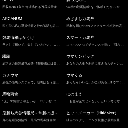
走馬など
回収率No,1宣言 毎週訪れる万馬券量産という夢 それは決して夢ではないと断言します 投資における成功とは労せず確かな利益を得る金の木を育てる事、そして、その「金のなる木」を育てる為の”種” つま・・・
“本物の競馬情報”をご体感ください 全てにおいて業界最高峰を目指す理由は会員様の「勝てない競馬」を「勝てる競馬」に変えるため そして会員様が競馬で「勝つために」 我々はこの時代を駆け抜ける為、会員・・・
【2016年 マーチステークス（GⅢ）】まとめ｜予想やデー
ARCANUM
めざまし万馬券
タ分析や出走馬など
深く踏み込む重賞情報と他の追随を許さない選び抜きの買い目を毎週無料提供 アルカナムとは様々な意味を内包する言葉ではありますが、「奥義」といった意味を持ちます。 これまでに競馬予想サイトを利用したが、実のある結果に結びつい・・・
勝利を掴む4つのファクター 小点数の高精度買い目にて馬券代500円～ 万馬券を量産 ローリスク・ハイリターンで週末競馬を攻略致します！ お客様満足度95%超え！ 全額保証サポート完備！ ワンコインで収支は一変致します！ ・・・
【2016年 高松宮記念（GⅠ）】まとめ｜予想やデータ分析
競馬情報ばかうけ
スマート万馬券
や出走馬など
ラクして稼いで、楽していきたい。 コツコツ地道に稼ぐより、真面目に毎日働くより、”簡単に稼いで楽しく生きたい” …そんな思いがあるなら、どうぞ「競馬情報ばかうけ」にご期待ください。 多くの競馬ファ・・・
スマホひとつでチャンスを掴む 「独占契約40ルート以上」 「14日間全額保障」 「年間的中本数1000本Over」 3つの秘訣を基に、投資として成立する”3連単の買い目”をご提供させていただきます・・・
【2016年 ダービー卿CT（GⅢ）】まとめ｜予想やデータ分
析や出走馬など
騏驎
ウマリンピック
成功迄の最速最善経路 情報提供には責任がつきもの。 いい加減な情報を提供するなどもってのほか。 弊社サイト【騏驎】では「提供逃げ」を防ぐ為に各情報には責任者を配属。 情報提供に関する精査や裏付けに妥協は許さず不測の事態に・・・
あなたの人生を劇的に変える大チャンスは、まさに今です。 競馬で稼ぎたければ、ぜひお任せください。 “情報を知っている”我々を、どうぞ頼ってください。 さあ！！あなたもウマリンピックに乗っかて、夢の・・・
【2016年 産経大阪杯（GⅡ）】まとめ｜予想やデータ分析
や出走馬など
カチウマ
ウマくる
【2016年 ニュージーランドT（GⅢ）】まとめ｜予想やデー
最強の競馬システムで、競馬はもう遊びじゃない。「仕事」になる。 競馬は難しい？当たらない？ 当たっても稼げない？ そんなのは、もう過去の話。 簡単に、そして、今すぐ始められる究極の投資術！それがカチウマがついに完成した、・・・
あったらいいな。が全部ある…!! ウマくるでは、実力のある100人以上の馬券師と独占契約。成功報酬形態を採用！AI機能をフル活用した情報精査！元馬券師の経歴を持つ担当者がどんな方でも全面サポート！初めて参加される会員様は・・・
タ分析や出走馬など
馬喰商會
にのまえ
【2016年 阪神牝馬S（GⅡ）】まとめ｜予想やデータ分析や
“現ナマ情報”が欲しいか…？いいぜ!!ついて来いよ!! 競馬で勝ちたいか？あぶく銭が欲しいか？家族に内緒の借金を返したいか？いままでの負け分を取り返したいか？金欠の毎日におさらばしたいか？だったら俺について来い!!俺たち・・・
「お金が全てじゃない」という考え方には共感しますが、お金で多くの悩みが解決されることもまた事実です。 現状でお金が貯まらないのであれば、行動を起こさなければなりません。【無駄遣いを減らして節約する】【待遇の良い会社に転職・・・
出走馬など
鬼勝ち馬券情報局～常勝の掟～
ヒットメーカー（HitMaker）
【2016年 桜花賞（GⅠ）】まとめ｜予想やデータ分析や出
鬼の厳選勝負情報！最高の馬券錬金術！安定収益を掴み取る!!馬券収益を決定付ける協力情報満載!! 一端に競馬サイトといっても情報会社の戦国時代と言われる昨今。一番重要な「収支」を格段に飛躍させるために、最も必要とされる情報・・・
独自のスクリーニング技術が最新鋭且つ革新的な情報の選別を実現 ヒットメーカーは日本の競馬業界のさらなる活性化を掲げ、競馬ファンの最も信頼の置ける競馬情報会社である為に様々な企業努力を惜しみません。ヒットメーカーは大凡全て・・・
走馬など