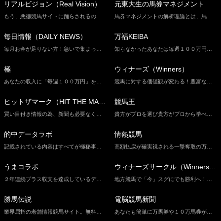
リアルビジョン（Real Vision）
元東大生の馬券マネジメント
【2017年 金鯱賞（GⅡ）】まとめ｜予想やデータ分析や出
もう、悪徳競馬サイトに踊らされるのはやめませんか？ 「リアルビジョン」では競馬を真剣に「投資」として運用したい方だけに「本物」の投資競馬情報を「完全後払い制」にてご提供しております。今こそ「完全後払い制」が求められる時代・・・
馬券マネジメントの解析理論とは、馬券で勝つために必要な要素を分析して収支を黒字にする、従来の予想理論とは一線を隔したアカデミックな理論です マネジメントという単語は「経営」や「管理」と訳されることが多く、いかにもビジネス・・・
走馬など
毎日情報（DAILY NEWS）
万福KEIBA
【2017年 中山牝馬ステークス（GⅢ）】まとめ｜予想やデ
毎月お金が足りない方！急いで集まってください！ さて。早速ですが。私がおすすめしているお金儲けは「投資」です。まあ一言に「投資」と言っても、株、FXのように「ウン十万円」も必要な訳ではありませんし、勉強だって必要ありませ・・・
知らなかったあなたは毎週１００万円を損していた！？ 回収率３４９％を実現している「重賞無料予想」をあなたへ！プロの情報により、手堅く大穴完全制覇。小点数３連単によるローリスク・ハイリターンはKEIBAだけ！弊社専属プロ予・・・
ータ分析や出走馬など
極
ウィナーズ（Winners）
【2017年 フィリーズレビュー（GⅡ）】まとめ｜予想やデ
あなたの収入に「毎週１００万円」をプラス。まだ知らないあなたは、毎週損をしています！驚異の投資ノウハウ。 知識ゼロからはじめる投資競馬。いつもの買い目に数点プラスするだけで、回収額プラス１００万円も夢ではありません。充実・・・
競馬に対する価値観が変わる！豊富な実績データ＆専門チームによる徹底分析！ あなた様の今までの競馬に対する価値観が変わることをお約束いたします。 まずは的中させなければまったく無意味。もちろん誰もが「いかに低い投資で、いか・・・
ータ分析や出走馬など
【2017年 高松宮記念（GⅠ）】まとめ｜予想やデータ分析
ヒットザマーク（HIT THE MARK）
競馬王
や出走馬など
買い目付き情報の為、新聞も必要なくなります！！誰でも簡単に３連単を手にできる！！登録完了後の週末（土・日）から早速無料で３連単情報GET！！ ３連単を的中させる方法。当社ヒットザマークはなぜ「高的中・高額的中」を実現でき・・・
貴方がプロを選び貴方がプロから学べる競馬業界の金字塔！！ 競馬王は、現存する競馬情報サイトとは一線を画する全く新しいシステムの競馬情報サイトです。あなたは競馬情報サイトにこんな不満はありませんか？三連単の予想ばかりでマイ・・・
【2017年 ファルコンステークス（GⅢ）】まとめ｜予想や
的中データラボ
情熱競馬
データ分析や出走馬など
記載されている内容はすべてが極秘事項ZZランク「競馬業界の生情報のみ」 一般的な競馬新聞。情報元…主に記者（トラックマン）調教タイム、戦歴などを参考に◎・◯・△などの印が打たれるだけで確定的な馬券指定の域には・・・
高額払戻が確実視される一撃奪取の万馬券を獲る！！ 情報元独占契約数 根拠に基づく 情報のバリエーション 最高のサポート力 どれをとってもNo.1!! 今、最も多くの7桁配当利益提供に成功する 完全会員制倶楽部を是非、ご活・・・
【2017年 阪神大賞典（GⅡ）】まとめ｜予想やデータ分析
うまコラボ
ウィナーズサークル（Winners Circle）
や出走馬など
２年連続プラス収支を達成しているデータで無料で毎週あなたに的中をお届けすることを約束します ２年連続でプラス収支を達成しています。最初に断っておきます。無料だからといっていい加減な情報やデータ、嘘偽りは一切ありません。全・・・
地方競馬で「今」スグにでも勝利へ！！今すぐ稼げる！明日の競馬の予想が見れる！ 想定配当は１０万馬券超！！地方競馬予想を毎日１鞍以上をプレゼント！ウィナーズサークル顧客満足度NO.1！！まず初めにウィナーズサークルの図を見・・・
【2017年 フラワーカップ（GⅢ）】まとめ｜予想やデータ
勝馬伝説
分析や出走馬など
電脳競馬新聞
業界屈指の老舗情報競馬サイト。無料情報だけでも「万馬券」続出！！ 勝馬伝説について 勝馬伝説は、穴馬券を中心に提供している老舗情報会社です。 私共は創業以来、「情報を通じて1人でも多くのお客様にお喜び頂きたい」と言う思い・・・
あなたも簡単に万馬券や１０万馬券が的中できる！！馬券コンテストでは優勝・入賞総なめ！！ SoftBankが認めた！auが認めた！そして競馬勝ち組たちが認めた！奇跡の予想理論を持つ競馬予想を公開！競馬にのめり込みすぎてあり・・・
【2017年 日経賞（GⅡ）】まとめ｜予想やデータ分析や出