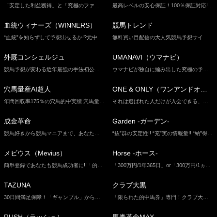
「安定した利益獲得」と「究極のファンサービス」を目指し、完全無欠の情報網を構築 パーフェクトホースマンズは、「安定した利益獲得」及び「究極のファンサービス」を目指し、「完全無欠の情報網」を構築しました。競馬界を誇る精鋭た・・・
最高レベルの安心保証！100％保証対応!! switchでは、お客様にプラス収支という成果を達成していただくにあたり【大小なりと毎週プラス収支へ】【不的中があってはならない】【競馬に対して一番に『金銭的効果』を優先】【お・・・
【2016年 函館記念（GⅢ）】まとめ｜予想やデータ分析や
血統ウィナーズ（WINNERS）
競馬トレンド
出走馬など
“血統”を知らずして予想出せるか!?元中央現場記者が“当時の実話”が語る。 競馬新聞で着順を見ることも大事ですが、馬柱の馬名の両サイドにある「父と母の名前」こそがそのレースへの適性の指標と考えるのが、血統ウィナーズのコン・・・
無料買い目配信の大人気競馬予想サイト。競馬予想は競馬トレンド。 競馬トレンドが配信する買い目は全レースの［馬連］を中心に、手堅く稼ぐ勝負レースにターゲットを絞ったセレクトA、重賞レース・GIレースのオッズ特別解析など様々・・・
【2016年 中京記念（GⅢ）】まとめ｜予想やデータ分析や
出走馬など
外厩コンシェルジュ
UMANAVI（ウマナビ）
競馬予想が変わる近年最強の手法初公開！従来の勝てない競馬情報の時代は終わった。 もし周りが知りえない、メインレース以外の外厩情報を知ることができたら…。しかもその好走パターンを掴むことができたら…。更にノーザン系以外の力・・・
ウマナビが独自に編み出した究極の予想法教えます！究極の予想法【S級買い目」算出法】とは？ まず、馬券を獲るために最重要と考えた【騎手】【馬】【時計】【調教】【関係者からの情報】などのファクターをデータにMIXし、そのすべ・・・
【2016年 函館2歳ステークス（GⅢ）】まとめ｜予想やデー
タ分析や出走馬など
穴馬量産AI超人
ONE & ONLY（ワンアンドオンリー）
【2016年 アイビスサマーダッシュ（GⅢ）】まとめ｜予想
年間回収率175％の穴馬的中実績 穴馬量産AI超人は、最高峰の人工知能を搭載したソフトウェアであり、穴馬発掘に特化したソフトウェアです。超人は、10年以上前から競馬メディアで活躍する蘆口真史・浅田真人・川田信一・秋山亮二・・・
それは選ばれた人だけが入会できる、唯一無二のホースラウンジ。 当サイトONE & ONLYは「完全会員制」となっております。馬主関係者様、牧場関係者様、厩舎関係者様、マスコミ関係者様を中心とした情報交換のプライ・・・
やデータ分析や出走馬など
成金革命
Garden -ガーデン-
【2016年 クイーンステークス（GⅢ）】まとめ｜予想やデ
競馬好きから競馬マニアまで、あなたの競馬生活をがらりと変える情報 週末の競馬投資で月収30万円以上を達成する方法―それが“成金革命”!!プロ馬券師20年の秘策と“お金のプロ”公認会計士の知恵が、あなた様が投資競馬について・・・
“抜”群の安定性!! “充”実の情報量!! “納”得の利益率!! 誰でも簡単に…高額万馬券が獲れる！今スグ始められる!!至高の馬券投資術！競馬知識・経験は…一切不問！当サイト上から買い目を確認し、その買い目通りに馬券を購・・・
ータ分析や出走馬など
メビウス（Mevius）
Horse -ホース-
【2016年 レパードステークス（GⅢ）】まとめ｜予想やデ
簡単登録であなたも競馬成功者に!!「的中する喜び」「儲かる実感」をあなたに!! 競馬で成功を掴むためには4つのステップが必要です。それは「参加したい情報を選ぶ」→「必要に応じたポイントを購入する」→「ポイントの付与を確認・・・
「300万円/1年365日」or「300万円/1ヵ月30日間」。さて、あなたはどちらを選びますか？ 1年365日間、8時間＋残業2時間も働き続けてやっと手に入る年収「300万円」。その300万円を僅か1ヵ月間の競馬で、ご・・・
ータ分析や出走馬など
【2016年 小倉記念（GⅢ）】まとめ｜予想やデータ分析や
TAZUNA
クラブ大黒
出走馬など
30日間満足保障！「ギャンブル」から「投資」への昇華！ TAZUNAが持つ競馬関係者との強い繋がりを最大限に活かしつつ、近年飛躍的に進歩した人工知能（AI）など、客観的見地などから投資する価値のあるレースや馬を見極めます・・・
「限られた的中馬券」専門！クラブ大黒の宝船に乗ってください!! 競馬は、自分の物差しで測って答えが出るほど甘くありません。結論を急いで、とっておきとしている専門誌に独自の競馬理論、分析結果を赤ペンで緻密に書き込んでみても・・・
【2016年 関屋記念（GⅢ）】まとめ｜予想やデータ分析や