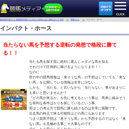
CLICK
優良競馬予想サイト 悪質競馬予想サイトの口コミ評判まとめ｜競馬メディア TOP
競馬サイト
インパクト・ホース
インパクト・ホース
当たらない馬を予想する逆転の発想で格段に勝て
る！！
当たる馬を探す前に絶対に選んじゃダメな馬を知る
それだけで圧倒的に稼げるようになります！！
なのに・・・
世の中の競馬情報は「来そうな馬」の予想はしていても「来な
い馬」を公開している情報は非常に少ない…
しかも、「当たる」と言いながら「当たらない」事があまりに
も多いと思いませんか？
『どの馬が来るか』を先に考えるという事は、馬券に絡みそう
な有利な条件ばかりを探しているという事。
実はこの考え方で競馬に勝ち続けるのは非常に困難です。
出走馬の時点で来る可能性はどの馬にもあります
つまり競馬予想は『来そうな馬』から予想するのではなく『来
ない馬』を見極める事こそ大事なのです。