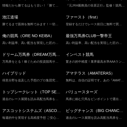
【2017年 小倉大賞典（GⅢ）】まとめ｜予想やデータ分析
情報だから勝てるはもう古い！「勝てる情報」を選んでこそ本物。選び、勝ち抜く、実感をその手に！ 仮定よりも結果、内容よりも実益！シンプルに勝つことだけを求める貴方へ！巷に溢れかえる競馬情報サイト…「情報会社なん・・・
『元JRA厩務員の笹原正行』監修！競馬関係者しか知り得ない情報で無敵の勝ち組競馬予想を実現！ 万馬券キングダムで稼げる理由。キングダム専属エージェント最強の陣営による本物の的中率 キングダム専属エージェントが「レース展開・・・
や出走馬など
池江道場
ファースト（first）
【2017年 アーリントンカップ（GⅢ）】まとめ｜予想やデ
勝てるまで面倒を無料でみます！一切の離脱者を出さない。最後の最後まで徹底サポート！当道場では、門外不出の勝てる競馬の極意を教えます！ 池江道場教訓。あなたは、競馬の馬券を的中させるために、何が一番大事だと思いますか？過去・・・
登録するだけでレース前日に無料で買い目が閲覧可能！買い目を無料公開！ 「安心」に「誠意」をプラスして、より満足度の高い競馬ライフを実現。 FIRSTでは親切で暖かいサポートを心がけ、会員様とのきめ細やかな対応をモットーと・・・
ータ分析や出走馬など
俺の競馬（ORE NO KEIBA）
最強万馬券CLUB一撃帝王
【2017年 中山記念（GⅡ）】まとめ｜予想やデータ分析や
高い利益率、高い配当を実現した匠の技×最新ロジック。俺の「無料情報」をアナタに！ 私たちは競馬を株やFX、不動産などの「投資」と比較することはありません。 「競馬はどこまでいってもギャンブルである」というものです。 です・・・
高い利益率、高い配当を実現した匠の技×最新ロジック。俺の「無料情報」をアナタに！ 帯封を仕留める一撃！最強の馬券術、此処に降臨。万馬券連続的中で至福の快楽を得て最高の思い出をサポート。前代未聞の高配当買い目を無料提供。無・・・
出走馬など
【2017年 阪急杯（GⅢ）】まとめ｜予想やデータ分析や出
ドリーム万馬券（DREAM万馬券）
インベスト競馬
走馬など
万馬券をとる！稼ぐための投資競馬サイト！ 競馬は、競走馬の能力を騎手が最大限引き出して競争します。 騎手や陣営の思惑通りにいかない事もあります。機械や人間ではなく走るのは馬であるという特性上からもすべてのレースで100％・・・
驚きの的中精度！業界最高水準AAAランク情報をお届け致します！ 今の生活で満足できていますか？不安や不満を抱えていませんか？その問題解決いたします！みなさんは、今の生活に心から満足していますか？将来に希望を持てず、不安や・・・
【2017年 オーシャンステークス（GⅢ）】まとめ｜予想や
ハイブリッド
アマテラス（AMATERAS）
データ分析や出走馬など
得意分野を追及した予想のプロ集団究極の情報を公開中 競馬は知らないけど、単純にお金を儲けたい初心者の方から、自分で馬券を買っても勝てないとお悩みの玄人の方まで安心してご利用頂ける次世代型｢複合投資競馬｣ それがハイブリッ・・・
無料は、自信の証明です。あの『AMATERAS』が新たなステージへ…一億円を達成する為の最強の布陣が完成！ なぜ当たるのか？？AMATERASでは、非常に多くの情報元を抱えております。情報元の数は実に２００社・・・
【2017年 チューリップ賞（GⅢ）】まとめ｜予想やデータ
トップシークレット（TOP SECRET）
バリュースターズ
分析や出走馬など
過去のレース展開を読み高配当馬券を奪取 馬主が購入する馬券と同じ買い目で勝負するそれが馬券で儲ける一番の近道。 TOP SECRETが誇る他社との最大の違い。 馬主と同じ馬券で勝負する。当社と一介の情報・予想会社との決定・・・
馬券に絡む穴馬をピンポイントで選出し馬連２点で穴馬同士の的中を生み出す！！ バリュースターズニケツ配信は、 昨年の年間利益2500万円 プロ馬券師、中畑英樹［ナカハタ ヒデキ］率いる【チーム中畑】 昨年の年間利益2430・・・
【2017年 弥生賞（GⅡ）】まとめ｜予想やデータ分析や出
走馬など
アスコットシステムズ（ASCOT SYSTEMS）
ビッグチャンス（BIG CHANCE）
毎週的中を実現する高精度予想 ご安心下さい。 これまでの競馬（馬券）で 勝てなかったことはあたり前です。 何一つ皆様に原因があるわけでは ありません。その名の通り、競馬とは読んで字のごとく馬の競走。投資でも何でもなく不確・・・
過去のレース展開を読み高配当馬券を奪取 レースを左右する競馬に「展開」を重視することは必然。展開値で高配当馬券を獲るJRA全開催レースから厳選４レースの展開値予想。展開を考えビッグな三連複馬券を獲る。各競走馬に展開値指数・・・
【2017年 阪神スプリングジャンプ（J・GⅡ）】まとめ｜予
想やデータ分析や出走馬など