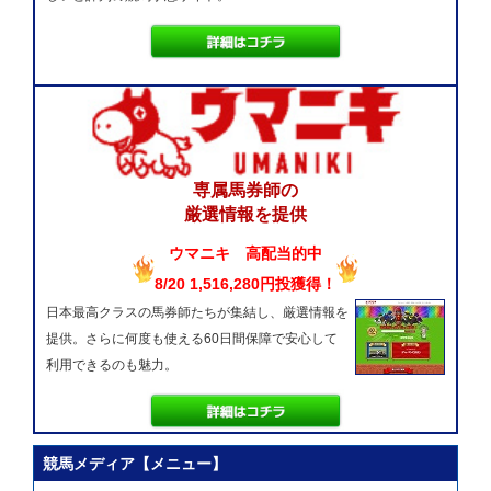
専属馬券師の
厳選情報を提供
ウマニキ 高配当的中
8/20 1,516,280円投獲得！
日本最高クラスの馬券師たちが集結し、厳選情報を
提供。さらに何度も使える60日間保障で安心して
利用できるのも魅力。
競馬メディア【メニュー】