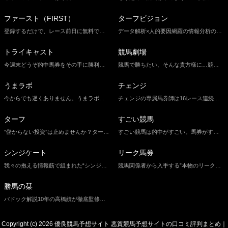
【2017年 アンタレスステークス（GⅢ）】まとめ｜予想や
データ分析や出走馬など
ファースト（FIRST）
ターフビジョン
登録するだけで、レース前日に無料で買い目が閲覧可能！！買い目を無料公開！！先ずは無料登録でFIRSTの無料情報をお試しください！ 「安心」に「誠意」をプラスして、より満足度の高い競馬ライフを実現。ファーストでは親切で暖か・・・
データ解析×人的要因網羅の情報分析のターフビジョン。関係者すらも口を揃えて本気で購入すると言い切った【三連複勝負馬券】はコレだ！ ターフビジョンは“質”の面で決定的な“根拠”を携えた「豊富な有料コンテンツ」！！ターフビジ・・・
【2017年 皐月賞（GⅠ）】まとめ｜予想やデータ分析や出
走馬など
トライキャスト
競馬劇場
【2017年 フローラステークス（GⅡ）】まとめ｜予想やデ
今週末どうぞ的中馬券をその手に勝利の喜びをトライキャストへお送りください トライキャストでは毎日更新！！充実の無料コンテンツをご用意しております。週末の重賞1レースから注目馬を1頭ビックアップ。ワケアリの敗戦や不発などで・・・
競馬で勝ちたい、そんな貴方様に…競馬劇場～至高のプライベート空間～ 専属契約「馬券師」の充実、関係者とのパイプは業界一！毎週「100％真実」のみをお届けする結果速報メール！ 「3連単情報」に特化、舞い惜しゅうのどれかのコ・・・
ータ分析や出走馬など
うまラボ
チェンジ
【2017年 福島牝馬ステークス（GⅢ）】まとめ｜予想やデ
今からでも遅くありません。うまラボでは当たらない競馬から当たる競馬へ… 皆さん初めまして！うまラボでは競馬の楽しさをお届けすると共に、馬券で稼ぐ為に必要な情報を惜しみなく提供します。長年競馬をやられてきた玄人の方はもちろ・・・
チェンジの専属馬券師は16レース連続的中させた強者揃い！専属馬券師の数はまさに業界最高峰！だから情報力と的中への根拠がとにかく“凄い”んです！ チェンジ代表の神田は「馬券で稼ぐ方法がるのに、我々が独占して居て良いのだろう・・・
ータ分析や出走馬など
ターフ
すごい競馬
【2017年 読売マイラーズカップ（GⅡ）】まとめ｜予想や
“儲からない投資”は止めませんか？ターフが推奨する投資競馬では、年齢、性別、経験はもちろん、競馬に関する難しい専門知識も必要ありません。 ターフで空いた時間でスグに始められる、手軽で簡単な資産運用術！！儲かる投資には必ず・・・
すごい競馬は的中がすごい。馬券がすごい。サポートがすごい。だからもっと儲かる、ずっと儲かる「すごい競馬」を目指して頂けるのです！ すごい競馬では馬券代は出来る限り少なく、よくを言えば配当は大きく。勝ち方にも、勝ち負けがあ・・・
データ分析や出走馬など
【2017年 青葉賞（GⅡ）】まとめ｜予想やデータ分析や出
シンジケート
リーク馬券
走馬など
我々の抱える情報筋で組まれた“シンジケート”では競馬関係者情報のみならず多岐にわたるコネクションを最大限に生かし各会員様へ情報提供させて頂いております。 我々シンジケートの提供する情報精度が高いことには明確な理由がござい・・・
競馬関係者から入手する”本物のリーク情報”であなたの馬券情報を徹底サポートするリーク馬券。 我々”リーク馬券”は、競馬関係者から入手した本物のリーク情報だけを使って情報を配・・・
【2017年 天皇賞・春（GⅠ）】まとめ｜予想やデータ分析
勝馬の栞
や出走馬など
パドック解説10年の高橋績が徹底監修！的中率は勿論の事サイトの使いやすさ、コンテンツの充実、サポート体制などあらゆる面で業界No.1の水準！ 勝馬の栞は元JRA敏腕調教助手の知る人ぞ知る平野博幸が監修している競馬予想会社・・・
【2017年 京都新聞杯（GⅡ）】まとめ｜予想やデータ分析
や出走馬など
Copyright (c) 2026 優良競馬予想サイト 悪質競馬予想サイトの口コミ評判まとめ｜