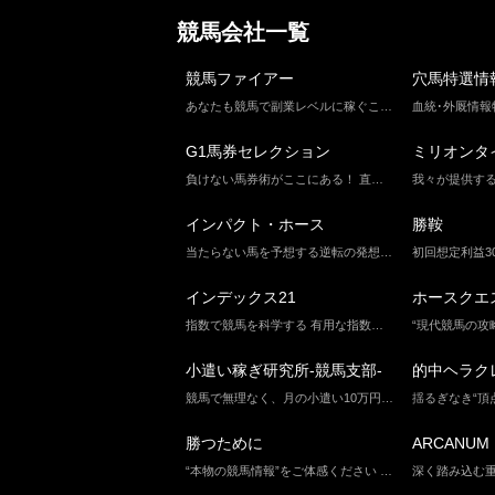
競馬会社一覧
競馬ファイアー
穴馬特選情
あなたも競馬で副業レベルに稼ぐことは絶対に可能です。 お金の自由♪時間の自由。たった数日で人生が大きく変わる！利用者の98%以上が大満足と回答！1鞍5,000円以内の少額投資から利益倍増！特別保障を完備した安心安全の競馬・・・
G1馬券セレクション
ミリオンタ
負けない馬券術がここにある！ 直近2年の中央競馬 三連複高配当57万~87万となっています。 では、このレースは、 的中することはできなかったのか? 振り返って確認を行うとそうでもないことが解ってきます。 偶然なのか、そ・・・
インパクト・ホース
勝鞍
当たらない馬を予想する逆転の発想で格段に勝てる！！ 当たる馬を探す前に絶対に選んじゃダメな馬を知る それだけで圧倒的に稼げるようになります！！ なのに・・・ 世の中の競馬情報は「来そうな馬」の予想はしていても「来ない馬」・・・
インデックス21
ホースクエ
指数で競馬を科学する 有用な指数情報であなたの高配当馬券に革命を 最新AIや独自アルゴリズムを利用して導き出した予想指数を採用！ 1独自AI指数で高配当を狙う 2地方競馬には独自のアルゴリズムを採用 3本家サイトを持つ情・・・
小遣い稼ぎ研究所-競馬支部-
的中ヘラク
競馬で無理なく、月の小遣い10万円以上を手にする方法を教えます。 小遣い稼ぎ研究所－競馬支部－は、小遣い稼ぎに特化した情報をあなたに無料で届けます。 無料で情報提供し、月10万円のお小遣いを手にしてもらいます。 有料情報・・・
勝つために
ARCANUM
“本物の競馬情報”をご体感ください 全てにおいて業界最高峰を目指す理由は会員様の「勝てない競馬」を「勝てる競馬」に変えるため そして会員様が競馬で「勝つために」 我々はこの時代を駆け抜ける為、会員・・・