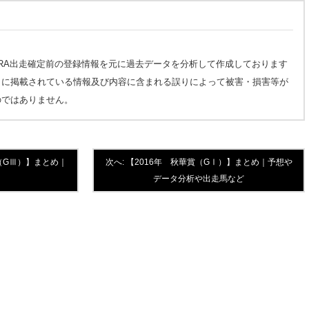
RA出走確定前の登録情報を元に過去データを分析して作成しております
トに掲載されている情報及び内容に含まれる誤りによって被害・損害等が
のではありません。
（GⅢ）】まとめ｜
次へ: 【2016年 秋華賞（GⅠ）】まとめ｜予想や
データ分析や出走馬など