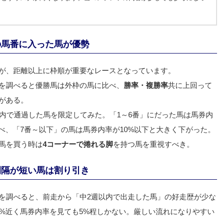
の馬番に入った馬が優勢
が、距離以上に枠順が重要なレースとなっています。
を調べると優勝馬は外枠の馬に比べ、
勝率・複勝率
共に上回って
がある。
以内で通過した馬を限定してみた。「1～6番」にだった馬は馬券内
べ、「7番～以下」の馬は馬券内率が10%以下と大きく下がった。
馬を買う時は
4コーナーで捲れる脚
を持つ馬を重視すべき。
間隔が短い馬は割り引き
を調べると、前走から「中2週以内で出走した馬」の好走歴が少な
3%近く馬券内率を見ても5%程しかない。厳しい流れになりやすい