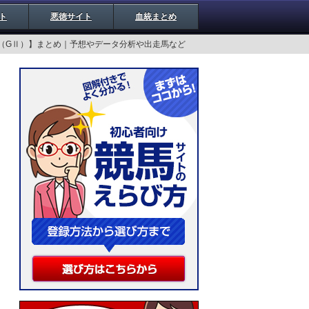
ト
悪徳サイト
血統まとめ
ス（GⅡ）】まとめ｜予想やデータ分析や出走馬など