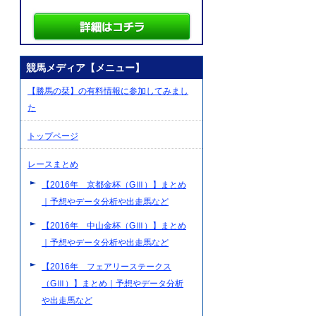
競馬メディア【メニュー】
【勝馬の栞】の有料情報に参加してみまし
た
トップページ
レースまとめ
【2016年 京都金杯（GⅢ）】まとめ
｜予想やデータ分析や出走馬など
【2016年 中山金杯（GⅢ）】まとめ
｜予想やデータ分析や出走馬など
【2016年 フェアリーステークス
（GⅢ）】まとめ｜予想やデータ分析
や出走馬など