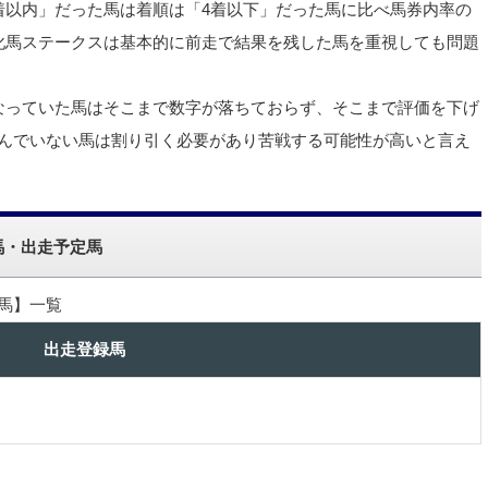
着以内」だった馬は着順は「4着以下」だった馬に比べ馬券内率の
牝馬ステークスは基本的に前走で結果を残した馬を重視しても問題
なっていた馬はそこまで数字が落ちておらず、そこまで評価を下げ
んでいない馬は割り引く必要があり苦戦する可能性が高いと言え
馬・出走予定馬
馬】一覧
出走登録馬