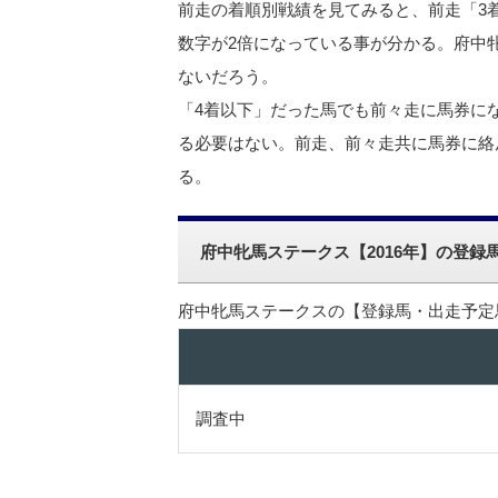
前走の着順別戦績を見てみると、前走「3
数字が2倍になっている事が分かる。府中
ないだろう。
「4着以下」だった馬でも前々走に馬券に
る必要はない。前走、前々走共に馬券に絡
る。
府中牝馬ステークス【2016年】の登録
府中牝馬ステークスの【登録馬・出走予定
調査中