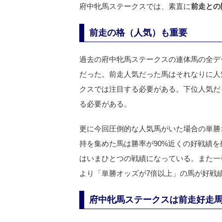
府中牝馬ステークスでは、素直に
前走との
前走の格（人気）も重要
過去の府中牝馬ステークスの連体馬の全デ
だった。前走人気だった馬はそれなりに人
クスでは注目する必要がある。下位人気だ
る必要がある。
更に今回圧倒的な人気馬がいた場合の単勝
持を集めた馬は勝率が90%近くの好戦績
はいまひとつの戦績になっている。また一
より「単勝オッズが7倍以上」の馬が好戦
府中牝馬ステークスは前走好走