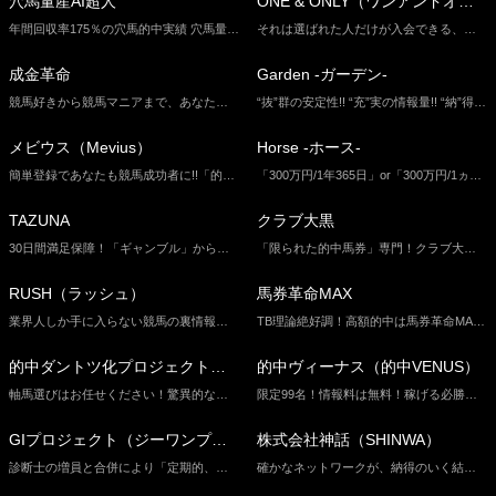
穴馬量産AI超人
ONE & ONLY（ワンアンドオンリー）
【2016年 アイビスサマーダッシュ（GⅢ）】まとめ｜予想
年間回収率175％の穴馬的中実績 穴馬量産AI超人は、最高峰の人工知能を搭載したソフトウェアであり、穴馬発掘に特化したソフトウェアです。超人は、10年以上前から競馬メディアで活躍する蘆口真史・浅田真人・川田信一・秋山亮二・・・
それは選ばれた人だけが入会できる、唯一無二のホースラウンジ。 当サイトONE & ONLYは「完全会員制」となっております。馬主関係者様、牧場関係者様、厩舎関係者様、マスコミ関係者様を中心とした情報交換のプライ・・・
やデータ分析や出走馬など
成金革命
Garden -ガーデン-
【2016年 クイーンステークス（GⅢ）】まとめ｜予想やデ
競馬好きから競馬マニアまで、あなたの競馬生活をがらりと変える情報 週末の競馬投資で月収30万円以上を達成する方法―それが“成金革命”!!プロ馬券師20年の秘策と“お金のプロ”公認会計士の知恵が、あなた様が投資競馬について・・・
“抜”群の安定性!! “充”実の情報量!! “納”得の利益率!! 誰でも簡単に…高額万馬券が獲れる！今スグ始められる!!至高の馬券投資術！競馬知識・経験は…一切不問！当サイト上から買い目を確認し、その買い目通りに馬券を購・・・
ータ分析や出走馬など
メビウス（Mevius）
Horse -ホース-
【2016年 レパードステークス（GⅢ）】まとめ｜予想やデ
簡単登録であなたも競馬成功者に!!「的中する喜び」「儲かる実感」をあなたに!! 競馬で成功を掴むためには4つのステップが必要です。それは「参加したい情報を選ぶ」→「必要に応じたポイントを購入する」→「ポイントの付与を確認・・・
「300万円/1年365日」or「300万円/1ヵ月30日間」。さて、あなたはどちらを選びますか？ 1年365日間、8時間＋残業2時間も働き続けてやっと手に入る年収「300万円」。その300万円を僅か1ヵ月間の競馬で、ご・・・
ータ分析や出走馬など
【2016年 小倉記念（GⅢ）】まとめ｜予想やデータ分析や
TAZUNA
クラブ大黒
出走馬など
30日間満足保障！「ギャンブル」から「投資」への昇華！ TAZUNAが持つ競馬関係者との強い繋がりを最大限に活かしつつ、近年飛躍的に進歩した人工知能（AI）など、客観的見地などから投資する価値のあるレースや馬を見極めます・・・
「限られた的中馬券」専門！クラブ大黒の宝船に乗ってください!! 競馬は、自分の物差しで測って答えが出るほど甘くありません。結論を急いで、とっておきとしている専門誌に独自の競馬理論、分析結果を赤ペンで緻密に書き込んでみても・・・
【2016年 関屋記念（GⅢ）】まとめ｜予想やデータ分析や
RUSH（ラッシュ）
馬券革命MAX
出走馬など
業界人しか手に入らない競馬の裏情報がアナタに的中と利益をもたらす！ 私たちRushは、業界人しか入手できない非公開情報を活用し、競馬で安定した利益を手にして頂く事を目的とした会員制競馬情報サイトです。インターネットやスマ・・・
TB理論絶好調！高額的中は馬券革命MAXにおまかせ！ 馬券革命MAXを支えるTB理論の中核と言うべき数値が、SA値とPA値です。TA理論の相対値と解析値はスピード指数とペース指数を融合したものですが、SA値はスピード指数・・・
【2016年 エルムステークス（GⅢ）】まとめ｜予想やデー
的中ダントツ化プロジェクトチーム
的中ヴィーナス（的中VENUS）
タ分析や出走馬など
軸馬選びはお任せください！驚異的な連対率を今すぐお届け！ 軸馬が分かれば馬券の組み立てがもっと楽になりますし、購入点数も抑えられます。しかし、軸馬を選ぶためには大変な手間が必要になるものです。そこで私たち的中ダントツ化プ・・・
限定99名！情報料は無料！稼げる必勝法！ 競馬で投資しましょう。的中ヴィーナスなら月間100万円 or 年間1,000万円以上達成間違いなし！的中ヴィーナスは、JRA創設の1954年以降に開催された過去のレースを、最新の・・・
【2016年 北九州記念（GⅢ）】まとめ｜予想やデータ分析
や出走馬など
GIプロジェクト（ジーワンプロジェクト）
株式会社神話（SHINWA）
診断士の増員と合併により「定期的、安定的」に高クオリティー情報の提供が実現！ 私たちGIプロジェクトは、2014年5月にこれまでお取引対象となっていた個人馬主様以外にも広く会員を募り、個人馬主支援事業で得た、馬券に直結す・・・
確かなネットワークが、納得のいく結果を提供します。 “馬主情報の権威”で、“馬券仙人”鳥越勝人氏が提供！長年、競馬業界に太いパイプを持ち、数多くの競馬関係者から信頼を得ている。東京競馬場・中山競馬場の馬主席に出入りしてお・・・
【2016年 札幌記念（GⅡ）】まとめ｜予想やデータ分析や