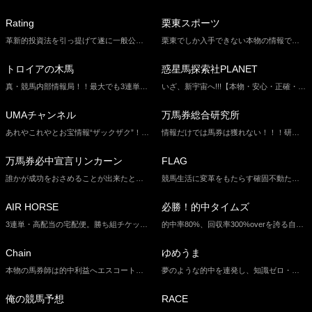
【2016年 ホープフルステークス（GⅡ）】まとめ｜予想や
Rating
栗東スポーツ
データ分析や出走馬など
革新的投資法を引っ提げて遂に一般公開決定！！明白な的中こそが会員様との信頼の証 投資競馬というものは投資対象としての理由があるうえに、価値がなくてはなりません。当サイト「Rating」のシステムは投資理論に基づいて、投資・・・
栗東でしか入手できない本物の情報であなたも今週から勝ち組！ 「栗東」とは、滋賀県の市の一つで、1969年11月にJRA日本中央競馬会が最初のトレーニングセンターを設立した地です。つまり、当サイト「栗東スポーツ」は、競馬の・・・
【2017年 中山金杯（GⅢ）】まとめ｜予想やデータ分析や
トロイアの木馬
出走馬など
惑星馬探索社PLANET
真・競馬内部情報局！！最大でも3連単で8点以内に絞り切れ、高回収率！！ 当サイト「トロイアの木馬」は、高回収率の3連単・少点数情報を【無料】にて配信しております。いったいなぜ、高い回収率となっているのかというと、当サイト・・・
いざ、新宇宙へ!!!【本物・安心・正確・信頼・実績・低料金】をモットーとした競馬情報サイト 私たち惑星馬探索社PLANETは、もともと情報源も人脈も少ない情報会社に情報を卸す、希有な競馬情報会社として存在していました。し・・・
【2016年 京都金杯（GⅢ）】まとめ｜予想やデータ分析や
出走馬など
UMAチャンネル
万馬券総合研究所
【2017年 フェアリーステークス（GⅢ）】まとめ｜予想や
あれやこれやとお宝情報“ザックザク”！！爆発的な配当金額を掴めるメガ盛り競馬情報！！ 当サイト「UMAチャンネル」では、《リピーター率No.1!!》を誇る、競馬に役立ち、爆発的稼ぎを生み出す超有力で多彩な有料情報や、タダ・・・
情報だけでは馬券は獲れない！！！研究に研究を重ね“秦の馬券術”にたどり着いた競馬サイト 私たち万馬券総合研究所は日々の研究により独自の馬券術を開発しました。それは他の競馬サイトには絶対に真似のできないものであり、巷で広ま・・・
データ分析や出走馬など
万馬券必中宣言リンカーン
FLAG
【2017年 シンザン記念（GⅢ）】まとめ｜予想やデータ分
誰かが成功をおさめることが出来たということは、他の人にも同じことが出来るという証明である。 「他人じゃなく、自分だけが万馬券を握りたいけど、どうせ万馬券を取れるのは一部の幸運な人だけ」とお考えではありませんか？それでした・・・
競馬生活に変革をもたらす確固不動たる勝利への旗印！ たくさんの競馬予想サイトが増える毎日。今や情報だけでは勝てないのがこの競馬業界でございます。だからこそ当サイト「FLAG」は、新たな奔流を提案したいと思います。異なる価・・・
析や出走馬など
AIR HORSE
必勝！的中タイムズ
【2017年 愛知杯（GⅢ）】まとめ｜予想やデータ分析や出
3連単・高配当の宅配便。勝ち組チケットを手に入れて、高額不労所得者への仲間入り！ 「抑えを利かせて、買ったのか負けたのかわからないような配当ばかりの競馬情報サイトなんてウンザリ」といそこのアナタ。そんなアナタこそ、当サイ・・・
的中率80%、回収率300%overを誇る自信の情報をご提供！完全無料3連複情報！！！ 「少ない資金からでもお金を増やしたい方」「万馬券を獲ったことがない方」「高配当高的中を実現したい方」「帯封を獲得したことがない方」・・・・
走馬など
Chain
ゆめうま
【2017年 京成杯（GⅢ）】まとめ｜予想やデータ分析や出
走馬など
本物の馬券師は的中利益へエスコート！同業他社には決して真似のできないクオリティが存在 近年ではいろんな競馬サイトが存在しています。では、本物の馬券師を知っていますか？というのは、あなたが馬券師だと思っているその人は、馬券・・・
夢のような的中を連発し、知識ゼロ・未経験でもなく、楽しく簡単に競馬ライフをエンジョイ！ あなたは「家から出ずにお金を稼ぎたい」「あまり時間をかけたくない」「投資を始めるにも軍資金が少ない」という悩みはありませんか？その悩・・・
【2017年 日経新春杯（GⅡ）】まとめ｜予想やデータ分析
俺の競馬予想
RACE
や出走馬など