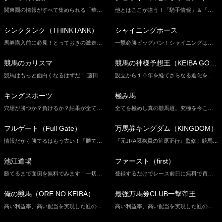
出走馬など
関東圏の情報がすべて集められる「華組」と、関西圏の情報全てが集まる「ターフの花束」という圧倒的な結果を残してきた２社が初めて協力！ この度、関東圏の「華組」と関西圏の「ターフの花束」という２つの女性の競馬情報会社が史上初・・・
他とはここが違う！「騎手情報」＆「後払い制」お代は儲かってからで結構！！ 昨今では､数百･数千ともいわれる競馬情報(競馬予想)会社が乱立し､一般ユーザーがその中で『何が本物』で『何が偽物』であるかを見極めるのは至難の業｡・・・
【2017年 共同通信杯（GⅢ）】まとめ｜予想やデータ分析
シンクタンク（THINKTANK）
シャイニングホース
や出走馬など
馬券購入前に必見！とっておきの激走穴馬情報があれば５００倍超が狙える！ 「情報があれば100％全て的中する」とは言いません。野球で例えるなら、“カーブを投げる”と分った上で打席に入った方がヒットを打てる確率が数段上がるの・・・
一撃必勝ビッグバン！シャイニングは知っている荒れるレースを 「100%的中」「裏情報」といった過大表現や嘘の競馬情報会社が多く存在します。弊社は「安心」「安全」を第一に、限りなく100%に近い情報を提供できることを心がけ・・・
【2017年 ダイヤモンドステークス（GⅢ）】まとめ｜予想
競馬のカリスマ
競馬の神様予想王（KEIBA GOD）
やデータ分析や出走馬など
競馬はもっと面白くなるはずだ！ 藤田伸二 24歳で日本ダービー制覇！JRA1918勝・GI17勝を挙げた“男” 1972年2月27日生まれ。1991年に騎手免許を取得し、同年3月2日に初騎乗、9日に初勝利を挙げる。デビュ・・・
設立から１０年を経てさらなる進化を遂げた「予想王」 儲けるための絶対条件。予想王における全ての会員様の憧れ､それが｢厳選FIVE｣｡最大36ﾚｰｽ×予想家分の予想の中からまずは予想家自身が期待値の高いものを下記でも触れて・・・
【2017年 京都牝馬ステークス（GⅢ）】まとめ｜予想やデ
ータ分析や出走馬など
キングスポーツ
極み馬
穴場が勝つか？負けるか？結果が全て！ 『競馬は結果がすべて』 35年前、早稲田大学の卒業論文に 「サラブレッドの血統論」を提出し卒業。その後、一流新聞社の 内定を蹴って馬券で暮らす自由な生活を選択。 数年後、競馬場の特観・・・
全てを極めし真の競馬道。究極を今ここに 今や情報は、テレビやインターネットから溢れ返っており、誰しもが簡単にそれを手にする事が出来る時代であります。 その手軽さ故、つい気軽に手を伸ばしてしまいがちですが、その真偽のほどは・・・
【2017年 フェブラリーステークス（GⅠ）】まとめ｜予想
やデータ分析や出走馬など
フルゲート（Full Gate）
万馬券キングダム（KINGDOM）
【2017年 小倉大賞典（GⅢ）】まとめ｜予想やデータ分析
情報だから勝てるはもう古い！「勝てる情報」を選んでこそ本物。選び、勝ち抜く、実感をその手に！ 仮定よりも結果、内容よりも実益！シンプルに勝つことだけを求める貴方へ！巷に溢れかえる競馬情報サイト…「情報会社なん・・・
『元JRA厩務員の笹原正行』監修！競馬関係者しか知り得ない情報で無敵の勝ち組競馬予想を実現！ 万馬券キングダムで稼げる理由。キングダム専属エージェント最強の陣営による本物の的中率 キングダム専属エージェントが「レース展開・・・
や出走馬など
池江道場
ファースト（first）
【2017年 アーリントンカップ（GⅢ）】まとめ｜予想やデ
勝てるまで面倒を無料でみます！一切の離脱者を出さない。最後の最後まで徹底サポート！当道場では、門外不出の勝てる競馬の極意を教えます！ 池江道場教訓。あなたは、競馬の馬券を的中させるために、何が一番大事だと思いますか？過去・・・
登録するだけでレース前日に無料で買い目が閲覧可能！買い目を無料公開！ 「安心」に「誠意」をプラスして、より満足度の高い競馬ライフを実現。 FIRSTでは親切で暖かいサポートを心がけ、会員様とのきめ細やかな対応をモットーと・・・
ータ分析や出走馬など
俺の競馬（ORE NO KEIBA）
最強万馬券CLUB一撃帝王
【2017年 中山記念（GⅡ）】まとめ｜予想やデータ分析や
高い利益率、高い配当を実現した匠の技×最新ロジック。俺の「無料情報」をアナタに！ 私たちは競馬を株やFX、不動産などの「投資」と比較することはありません。 「競馬はどこまでいってもギャンブルである」というものです。 です・・・
高い利益率、高い配当を実現した匠の技×最新ロジック。俺の「無料情報」をアナタに！ 帯封を仕留める一撃！最強の馬券術、此処に降臨。万馬券連続的中で至福の快楽を得て最高の思い出をサポート。前代未聞の高配当買い目を無料提供。無・・・
出走馬など