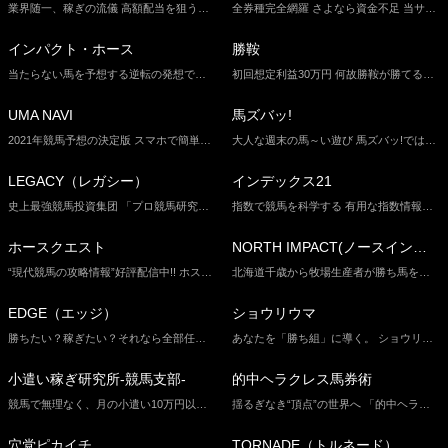
分析や出走馬など
業界随一、稼ぎの流儀 高額配当を狙うのであれば大穴馬券が必須です。 ですが「勘」や「奇跡」、「オカルト的なサイン」を信じたり「出自の分からない極秘情報」や「裏付けされてもいないリーク情報」これらを頼っても全くの無意味 我・・・
全券種完全網羅 さよなら資金不足 当サイト【HANAMICHI】では、全券種を無料で開放しております。 今の時代はこのスタイルが定番です。 お金を掛けなくても”有益な情報”は存在し、それを見つける・・・
ロージズインメイ産駒の特徴・適正
【2016年 弥生賞（GⅡ）】まとめ｜予想やデータ分析や出
インパクト・ホース
勝鞍
ディープスカイ産駒の特徴・適正
走馬など
当たらない馬を予想する逆転の発想で格段に勝てる！！ 当たる馬を探す前に絶対に選んじゃダメな馬を知る それだけで圧倒的に稼げるようになります！！ なのに・・・ 世の中の競馬情報は「来そうな馬」の予想はしていても「来ない馬」・・・
初回想定利益30万円 何故勝鞍が勝てるのか？ 初回想定金額30万円を達成できるには理由がある!! 競馬関係者の細部まで張り巡らされた精査網によりメディアや表に出ない極秘の情報を入手する。 最新のデータテクノロジーを駆使す・・・
マツリダゴッホ産駒の特徴・適正
【2016年 中日新聞杯（GⅢ）】まとめ｜予想やデータ分析
UMA NAVI
馬ズバッ!
フレンチデピュティ産駒の特徴・適正
や出走馬など
2021年競馬予想の決定版 スマホで簡単にチェックできる！ 無料で使える競馬予想サービス 競馬のプロも使う予想サイト。 予想の時間を大幅に短縮できるよう勝てる為のデータ・情報・予想のみお届けします。 もうサイト選びに迷う・・・
大人な週末の馬～い遊び 馬ズバッ!では好みの予想師を選択して乗っかるだけ! 10人の予想師が競う 本物の予想をご体感ください! 穴狙いでも当たらなければ意味がない! 馬ズバッ!専属の予想師たちによる質の高い情報を元に過去・・・
ワークフォース産駒の特徴・適正
【2016年 中山牝馬ステークス（GⅢ）】まとめ｜予想やデ
LEGACY（レガシー）
ータ分析や出走馬など
インデックス21
ヴァーミリアン産駒の特徴・適正
史上最強競馬投資集团 「プロ競馬研究者」「プロ予想師」「元記者」「データ研究者」を揃えた競馬スペシャリスト集団です。 プロ集団の制度の高い情報と競馬業界の人脈を駆使し、全国10カ所の競馬場からリアルタイムな情報を提供致し・・・
指数で競馬を科学する 有用な指数情報であなたの高配当馬券に革命を 最新AIや独自アルゴリズムを利用して導き出した予想指数を採用！ 1独自AI指数で高配当を狙う 2地方競馬には独自のアルゴリズムを採用 3本家サイトを持つ情・・・
【2016年 フィリーズレビュー（GⅢ）】まとめ｜予想やデ
スウェプトオーヴァーボード産駒の特徴・適正
ータ分析や出走馬など
ホースクエスト
NORTH IMPACT(ノースインパクト)
スクリーンヒーロー産駒の特徴・適正
【2016年 ファルコンステークス（GⅢ）】まとめ｜予想や
“現代競馬の攻略情報”好評配信中!! ホスクエの強みは何と言っても元GIジョッキー・大物馬主・トラックマン・競馬ライターなどなど多方面に様々な人脈を築き上げているという点。これにより、そのとき必要・・・
北海道千歳から牧場生産者が勝ち馬を見抜く。 生産者が関わる競馬情報サイトは、これまで私の知る限りではありません。 ノースインパクトが競馬情報サイト史上初の、繁殖・育成・トレーニングを現役で行っている生産者が正しい情報と勝・・・
データ分析や出走馬など
EDGE（エッジ）
ショウリウマ
【2016年 スプリングステークス（GⅡ）】まとめ｜予想や
勝ちたい？稼ぎたい？それなら全部任せて下さい！！。 もし貴方様が既に競馬情報サイトを利用しているならきっと1度は体験した事があるはず ガセ・提造・誇張は当たり前… ゴミクズ同然の素人買い目… クソの役にも立たない保証… ・・・
あなたを「勝ち組」に導く。 ショウリウマは、できる事すべてを実行。 競馬で勝ちたいから、やれること全部やりました。 アレもやって、コレもやって、競馬情報の全部、重要な部分を全部手に入れました！ だから、しっかり結果を出し・・・
データ分析や出走馬など
小遣い稼ぎ研究所-競馬支部-
的中ヘラクレス馬券術
【2016年 阪神大賞典（GⅡ）】まとめ｜予想やデータ分析
競馬で無理なく、月の小遣い10万円以上を手にする方法を教えます。 小遣い稼ぎ研究所－競馬支部－は、小遣い稼ぎに特化した情報をあなたに無料で届けます。 無料で情報提供し、月10万円のお小遣いを手にしてもらいます。 有料情報・・・
揺るぎなき“頂点”の世界へ 「的中ヘラクレス馬券術」では、無料またはポイントでレースに参加できるコースと当サイトに所属のエージェント独自の厳選レースに参加できる特別コースがございます！ 特に後者のエージェントコースにつき・・・
や出走馬など
穴党ピカイチ
TORNADE（トルネード）
【2016年 日経賞（GⅡ）】まとめ｜予想やデータ分析や出