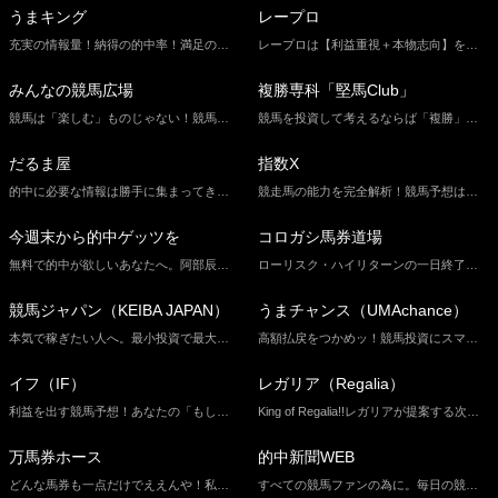
出走馬など
うまキング
レープロ
【2016年 新潟2歳ステークス（GⅢ）】まとめ｜予想やデー
充実の情報量！納得の的中率！満足の回収率！今日から始める馬券生活！ うまキングでは、競馬を投資として捉えているがゆえ、3連単に固執せずあらゆる馬券を提供し利益を求め続けます。うまキングでは、馬主や厩舎などの現役の競馬関係・・・
レープロは【利益重視＋本物志向】をモットーとした“完全現場主義”！ 一般には広く知られていない外厩馬情報。雑誌や新聞の競馬記者が、人材不足により外厩の情報まで手が回らず世間に出回る情報が少ないのが実情。外厩情報を知る事は・・・
タ分析や出走馬など
みんなの競馬広場
複勝専科「堅馬Club」
【2016年 キーンランドカップ（GⅢ）】まとめ｜予想やデ
競馬は「楽しむ」ものじゃない！競馬は「儲ける」ためのもの！！ みんなの競馬広場は平均的中率43.8％、平均回収率7852％を誇っています。みんなの競馬広場では、「一点で馬券を仕留めるやり方」を提唱しています！毎週タマラナ・・・
競馬を投資して考えるならば「複勝」と「1点買い」の2つに尽きる！ 複勝専科「堅馬Club」では、複勝馬券を使って投資競馬を行うにあたり、次のような事項を常に心がけています。【全場全レースより1着となる馬を前提に選出】【不・・・
ータ分析や出走馬など
だるま屋
指数X
【2016年 札幌2歳ステークス（GⅢ）】まとめ｜予想やデー
的中に必要な情報は勝手に集まってきます。なぜならここは××な方々がお見えになりますから… だるま屋は表向きは個人経営の小料理屋ですが、お客様はいらっしゃいません。―何故かって？では、だるま屋の本当の姿をお見せしましょう。・・・
競走馬の能力を完全解析！競馬予想は指数Xにお任せ！ 競馬には馬の能力に影響を与える外的要因が数多く存在します。「中山のマイルは内枠が不利」「デビュー間もない騎手からベテラン騎手への乗り替わり」など、競走馬の能力を左右させ・・・
タ分析や出走馬など
【2016年 新潟記念（GⅢ）】まとめ｜予想やデータ分析や
今週末から的中ゲッツを
コロガシ馬券道場
出走馬など
無料で的中が欲しいあなたへ。阿部辰巳の3連複手法を無料で配信開始！ 私阿部辰巳はあなたに2つのお約束をします。一つは「週末1日1鞍の完全無料の買い目を提供」、もう一つは「登録したその週の週末から無料公開」です。いきなりこ・・・
ローリスク・ハイリターンの一日終了型コロガシ馬券術！ ローリスクでありながらハイリターンを生む―。コロガシ馬券道場はコロガシに特化した競馬情報サイトです。コロガシ馬券道場でコロガシを実践しよう！コロガシ馬券道場ならスター・・・
【2016年 小倉2歳ステークス（GⅢ）】まとめ｜予想やデー
競馬ジャパン（KEIBA JAPAN）
うまチャンス（UMAchance）
タ分析や出走馬など
本気で稼ぎたい人へ。最小投資で最大収益!! 競馬ジャパンは創設時より人との繋がりを大事にしてきました。競馬界で有力者・重要人物とされてきた人物達とのコネクションこそが競馬ジャパンの財産であり、こういった繋がりから入ってく・・・
高額払戻をつかめッ！競馬投資にスマイルを。 一つの競馬投資会社として、私たちうまチャンスが最も重視していることは会員の皆様の資産増強でございます。すなわち…お金！うまチャンスの社訓は「稼いでいただくためにがむしゃらになれ・・・
【2016年 紫苑ステークス（GⅢ）】まとめ｜予想やデータ
イフ（IF）
レガリア（Regalia）
分析や出走馬など
利益を出す競馬予想！あなたの「もしも…」を現実に。 イフが自信を持ってお勧めする垂涎のキャンペーン情報。「買い目を見た瞬間からワクワク。」「指定どおりに馬券を買ってドキドキ」すること間違いなしです。利益至上主義の結果を受・・・
King of Regalia!!レガリアが提案する次世代の投資競馬 サイト名となっております「レガリア」とは王位の象徴を意味する言葉です。前身組織である完全非公開紹介会員制投資サイトより一般の募集を開始する経緯に至った・・・
【2016年 セントウルステークス（GⅡ）】まとめ｜予想や
データ分析や出走馬など
万馬券ホース
的中新聞WEB
どんな馬券も一点だけでええんや！私の3連単1点予想を完全無料でお届けいたします。 少点数で万馬券を獲り続ける男が1点予想を無料で大公開！万馬券ホースでは、ローリスク・ハイリターンで高い的中率を出し続けることが競馬予想サイ・・・
すべての競馬ファンの為に。毎日の競馬の予想は的中新聞WEBにお任せください！ 的中新聞WEBではさまざまな予想スタイルの予想家があなたの競馬ライフをサポートいたします。的中新聞WEBでは、【中央競馬】【南関東競馬】【地方・・・
【2016年 京成杯オータムH（GⅢ）】まとめ｜予想やデータ