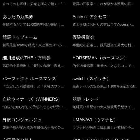
【2016年 宝塚記念（GⅠ）】まとめ｜予想やデータ分析や
すべてのお客様に栄光を掴んで頂く！”投資競馬”専門サイト。 GLORIAは『本物の価値ある情報』を皆様にお届けすることを約束します。厳しい審査により採用された、業界屈指の馬券師達、そして業界関係者・・・
驚異の回収率！これが儲かる競馬の真骨頂！ ひとくちに競馬情報といっても幅が広く、新聞や専門誌などメディアが取り扱う情報もあれば、詐欺まがいなインチキ業者が提供している【ゴミのような情報】もございます。全てが「ガセ」とは言・・・
出走馬など
あしたの万馬券
Access -アクセス-
【2016年 ラジオNIKKEI賞（GⅢ）】まとめ｜予想やデータ
登録するだけで15,000円割引が確約！競馬情報会社の常識を変えるウェルカム割。 競馬情報会社「あしたの万馬券」では、会員様がローリスクで安心してご利用でき、その上で投資資金を大幅回収して利益を出すという「負けない競馬」・・・
資金形成にお困りの方は全てAccess -アクセス-にお任せ下さい！ 投資金が『毎週末』当たり前のように増える!?1週間平均100万円OVER!!ご利用頂いた全会員様がその有力性を実感!!そしてその1人1人がAccess・・・
分析や出走馬など
競馬トップチーム
優駿投資会
【2016年 CBC賞（GⅢ）】まとめ｜予想やデータ分析や出
走馬など
競馬最強Teamが結成！東と西のスペシャリストが無限の払い戻しを実現！ 競馬Top Teamは、ある一定のファクターに絞った予想スタイルではなく、競馬の本質を深く知る全ての分野のスペシャリストが東西それぞれで情報を持ち寄・・・
半世紀を超越し、競馬投資で莫大な利益を実現してきた業界最強の先駆者 情報伝達環境のデジタル化と、現場における情報の真偽の確認というアナログの長所が融合した優駿投資会による競馬情報こそ、業界最先端のトレンドと言えども、これ・・・
【2016年 七夕賞（GⅢ）】まとめ｜予想やデータ分析や出
細川達成のTHE・万馬券
HORSEMAN（ホースマン）
走馬など
高額的中者続出！「勝利の法則」教えます！ 弊社は業界内に蔓延した固定概念を覆し、「新たな付加価値」を生み出すべく、相反する「的中率」と「高配当」の共存に挑戦し続けてまいりました。業界屈指の馬券師をスカウトしたメンバー構成・・・
的中LV最高潮！馬券のことならココで解決！ HORSEMANで投資家レベルをグングンUP！！知識・経験ナシでずーっと稼げる馬券投資！弊社HORSEMANは、その名の通り日本のみならず、世界中の馬券師を含む競馬関係者（HO・・・
【2016年 プロキオンステークス（GⅢ）】まとめ｜予想や
パーフェクト ホースマンズ
switch（スイッチ）
データ分析や出走馬など
「安定した利益獲得」と「究極のファンサービス」を目指し、完全無欠の情報網を構築 パーフェクトホースマンズは、「安定した利益獲得」及び「究極のファンサービス」を目指し、「完全無欠の情報網」を構築しました。競馬界を誇る精鋭た・・・
最高レベルの安心保証！100％保証対応!! switchでは、お客様にプラス収支という成果を達成していただくにあたり【大小なりと毎週プラス収支へ】【不的中があってはならない】【競馬に対して一番に『金銭的効果』を優先】【お・・・
【2016年 函館記念（GⅢ）】まとめ｜予想やデータ分析や
血統ウィナーズ（WINNERS）
競馬トレンド
出走馬など
“血統”を知らずして予想出せるか!?元中央現場記者が“当時の実話”が語る。 競馬新聞で着順を見ることも大事ですが、馬柱の馬名の両サイドにある「父と母の名前」こそがそのレースへの適性の指標と考えるのが、血統ウィナーズのコン・・・
無料買い目配信の大人気競馬予想サイト。競馬予想は競馬トレンド。 競馬トレンドが配信する買い目は全レースの［馬連］を中心に、手堅く稼ぐ勝負レースにターゲットを絞ったセレクトA、重賞レース・GIレースのオッズ特別解析など様々・・・
【2016年 中京記念（GⅢ）】まとめ｜予想やデータ分析や
出走馬など
外厩コンシェルジュ
UMANAVI（ウマナビ）
競馬予想が変わる近年最強の手法初公開！従来の勝てない競馬情報の時代は終わった。 もし周りが知りえない、メインレース以外の外厩情報を知ることができたら…。しかもその好走パターンを掴むことができたら…。更にノーザン系以外の力・・・
ウマナビが独自に編み出した究極の予想法教えます！究極の予想法【S級買い目」算出法】とは？ まず、馬券を獲るために最重要と考えた【騎手】【馬】【時計】【調教】【関係者からの情報】などのファクターをデータにMIXし、そのすべ・・・
【2016年 函館2歳ステークス（GⅢ）】まとめ｜予想やデー
タ分析や出走馬など