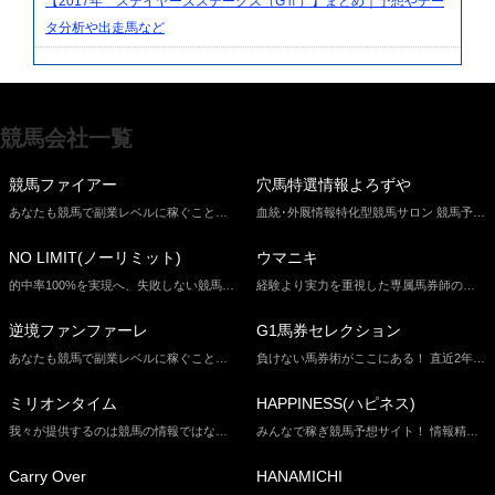
【2017年 ステイヤーズステークス（GⅡ）】まとめ｜予想やデー
アドマイヤムーン参駒の特徴・適正
【2016年 京都牝馬ステークス（GⅢ）】まとめ｜予想やデ
タ分析や出走馬など
ータ分析や出走馬など
キンシャサノキセキ産駒の特徴・適正
【2016年 フェブラリーステークス（GⅠ）】まとめ｜予想
メイショウサムソン参駒の特徴・適正
やデータ分析や出走馬など
競馬会社一覧
アグネスデジタル産駒の特徴・適正
【2016年 小倉大賞典（GⅢ）】まとめ｜予想やデータ分析
エンパイアメーカー産駒の特徴・適正
や出走馬など
競馬ファイアー
穴馬特選情報よろずや
ブラックタイド産駒の特徴・適正
あなたも競馬で副業レベルに稼ぐことは絶対に可能です。 お金の自由♪時間の自由。たった数日で人生が大きく変わる！利用者の98%以上が大満足と回答！1鞍5,000円以内の少額投資から利益倍増！特別保障を完備した安心安全の競馬・・・
血統･外厩情報特化型競馬サロン 競馬予想に関する指標や予想は細分化した場合、その数およそ100点以上と言われております。 その中で、我々が最も注目するのは血統情報と外厩情報。 よろずやでは血統に紐づく多くの傾向を始めとし・・・
【2016年 アーリントンカップ（GⅢ）】まとめ｜予想やデ
ータ分析や出走馬など
パイロ産駒の特徴・適正
NO LIMIT(ノーリミット)
ウマニキ
【2016年 中山記念（GⅡ）】まとめ｜予想やデータ分析や
的中率100%を実現へ、失敗しない競馬投資の選択を。 日別で１０万円や１ヶ月３００万円を稼ぐのも全て狙い通りに！ 投資・競馬初心者から上級者まで、誰でも思いのままに利益を獲得！ 無料のチャート機能で利益を簡単に確定 サイ・・・
経験より実力を重視した専属馬券師の厳選情報！。 毎週多くのお客様が最初の一歩を踏み出して、ウマニキの馬券師にご依頼頂いております。 そして、実際に多くのお客様がリピーターとして次週以降もご利用されます。 それはなぜでしょ・・・
ヴィクトワールピサ産駒の特徴・適正
出走馬など
ジャングルポケット産駒の特徴・適正
逆境ファンファーレ
G1馬券セレクション
【2016年 阪急杯（GⅢ）】まとめ｜予想やデータ分析や出
あなたも競馬で副業レベルに稼ぐことは絶対に可能です。 2000人を超える競馬ファンからの大反響によりついに、毎週タダ配信を始めました！ 副業レベルの”馬券収入ライフ”は実はあなたも余裕で出来るんで・・・
負けない馬券術がここにある！ 直近2年の中央競馬 三連複高配当57万~87万となっています。 では、このレースは、 的中することはできなかったのか? 振り返って確認を行うとそうでもないことが解ってきます。 偶然なのか、そ・・・
タイキシャトル産駒の特徴・適正
走馬など
カネヒキリ産駒の特徴・適正
ミリオンタイム
HAPPINESS(ハピネス)
【2016年 オーシャンステークス（GⅢ）】まとめ｜予想や
我々が提供するのは競馬の情報ではなく“時間”です！！ ミリオンタイムは全ての会員様に競馬という現在最も注目されている投資市場でしっかり稼いで頂くためのサイトです。 そして… 我々がご提供するのは競馬の情報では・・・
みんなで稼ぎ競馬予想サイト！ 情報精度は業界最高ランク 業界に深く精通する関係者、エージェントと複数契約 データ解析、徹底した裏付け調査により業界最高ランクの情報精度を実現。 安定した的中率の高配当獲得により、初回参加か・・・
データ分析や出走馬など
サウスヴィグラス産駒の特徴と適正
Carry Over
【2016年 チューリップ賞（GⅢ）】まとめ｜予想やデータ
メイショウボーラー産駒の特徴・適正
HANAMICHI