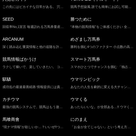
走馬など
この先にはピカイチな日常がある。 穴党ピカイチは、穴馬専門の予想サイトとして高い回収率を前提として、 的中率の高い予想を提供させていただきます。 結果的に固い決着になることはあれどもはじめから 固い決着が予想されるレース・・・
競馬予想旋風 誰でも簡単にお試し可能！無料情報 厳選プロが提供する渾身の予想情報 実績が証明する安心の徹底サポート 全国地方競馬・中央競馬を完全網羅 などなど… 情報の受け取りはLineで新規登録 サイト名 ユーザー満足・・・
【2016年 毎日杯（GⅢ）】まとめ｜予想やデータ分析や出
SEED
勝つために
走馬など
回収率No,1宣言 毎週訪れる万馬券量産という夢 それは決して夢ではないと断言します 投資における成功とは労せず確かな利益を得る金の木を育てる事、そして、その「金のなる木」を育てる為の”種” つま・・・
“本物の競馬情報”をご体感ください 全てにおいて業界最高峰を目指す理由は会員様の「勝てない競馬」を「勝てる競馬」に変えるため そして会員様が競馬で「勝つために」 我々はこの時代を駆け抜ける為、会員・・・
【2016年 マーチステークス（GⅢ）】まとめ｜予想やデー
ARCANUM
めざまし万馬券
タ分析や出走馬など
深く踏み込む重賞情報と他の追随を許さない選び抜きの買い目を毎週無料提供 アルカナムとは様々な意味を内包する言葉ではありますが、「奥義」といった意味を持ちます。 これまでに競馬予想サイトを利用したが、実のある結果に結びつい・・・
勝利を掴む4つのファクター 小点数の高精度買い目にて馬券代500円～ 万馬券を量産 ローリスク・ハイリターンで週末競馬を攻略致します！ お客様満足度95%超え！ 全額保証サポート完備！ ワンコインで収支は一変致します！ ・・・
【2016年 高松宮記念（GⅠ）】まとめ｜予想やデータ分析
競馬情報ばかうけ
スマート万馬券
や出走馬など
ラクして稼いで、楽していきたい。 コツコツ地道に稼ぐより、真面目に毎日働くより、”簡単に稼いで楽しく生きたい” …そんな思いがあるなら、どうぞ「競馬情報ばかうけ」にご期待ください。 多くの競馬ファ・・・
スマホひとつでチャンスを掴む 「独占契約40ルート以上」 「14日間全額保障」 「年間的中本数1000本Over」 3つの秘訣を基に、投資として成立する”3連単の買い目”をご提供させていただきます・・・
【2016年 ダービー卿CT（GⅢ）】まとめ｜予想やデータ分
析や出走馬など
騏驎
ウマリンピック
成功迄の最速最善経路 情報提供には責任がつきもの。 いい加減な情報を提供するなどもってのほか。 弊社サイト【騏驎】では「提供逃げ」を防ぐ為に各情報には責任者を配属。 情報提供に関する精査や裏付けに妥協は許さず不測の事態に・・・
あなたの人生を劇的に変える大チャンスは、まさに今です。 競馬で稼ぎたければ、ぜひお任せください。 “情報を知っている”我々を、どうぞ頼ってください。 さあ！！あなたもウマリンピックに乗っかて、夢の・・・
【2016年 産経大阪杯（GⅡ）】まとめ｜予想やデータ分析
や出走馬など
カチウマ
ウマくる
【2016年 ニュージーランドT（GⅢ）】まとめ｜予想やデー
最強の競馬システムで、競馬はもう遊びじゃない。「仕事」になる。 競馬は難しい？当たらない？ 当たっても稼げない？ そんなのは、もう過去の話。 簡単に、そして、今すぐ始められる究極の投資術！それがカチウマがついに完成した、・・・
あったらいいな。が全部ある…!! ウマくるでは、実力のある100人以上の馬券師と独占契約。成功報酬形態を採用！AI機能をフル活用した情報精査！元馬券師の経歴を持つ担当者がどんな方でも全面サポート！初めて参加される会員様は・・・
タ分析や出走馬など
馬喰商會
にのまえ
【2016年 阪神牝馬S（GⅡ）】まとめ｜予想やデータ分析や
“現ナマ情報”が欲しいか…？いいぜ!!ついて来いよ!! 競馬で勝ちたいか？あぶく銭が欲しいか？家族に内緒の借金を返したいか？いままでの負け分を取り返したいか？金欠の毎日におさらばしたいか？だったら俺について来い!!俺たち・・・
「お金が全てじゃない」という考え方には共感しますが、お金で多くの悩みが解決されることもまた事実です。 現状でお金が貯まらないのであれば、行動を起こさなければなりません。【無駄遣いを減らして節約する】【待遇の良い会社に転職・・・
出走馬など