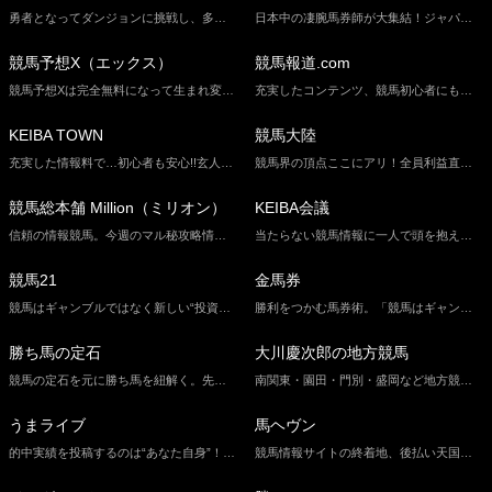
勇者となってダンジョンに挑戦し、多額の報奨金をGET！今最も選ばれている競馬予想サイト！ 当サイトでは「ゲーム感覚で楽しく稼ぐ」を目的としております。従来のサイトとは一味違った「稼げる」と「楽しく」を両立させたサイトとな・・・
日本中の凄腕馬券師が大集結！ジャパンホースマンオールスターズ J.H.A.はお客様満足度No.1を目指しています。おかげさまで現在多くのお客様にご支持を頂いております。しかし単に的中を出すだけではなく、しっかりと皆様にご・・・
【2016年 ファンタジーステークス（GⅢ）】まとめ｜予想
やデータ分析や出走馬など
競馬予想X（エックス）
競馬報道.com
競馬予想Xは完全無料になって生まれ変わりました！ このたび競馬予想Xの予想はすべて無料で見られるようになりました。カテゴリーは【イージーモード】【ノーマルモード】【ハードモード】の3つです。それぞれに回収率と的中率の目安・・・
充実したコンテンツ、競馬初心者にも優しいサービス、鉄板級とも言える極秘情報を無料でお届け!! 競馬報道.comはジャーナリズム精神を大切にし、競馬の「楽しみ」「驚き」を存分に提供致します！他にも「血統」や「調教」、「騎手・・・
【2016年 アルゼンチン共和国杯（GⅡ）】まとめ｜予想や
データ分析や出走馬など
KEIBA TOWN
競馬大陸
【2016年 みやこステークス（GⅢ）】まとめ｜予想やデー
充実した情報料で…初心者も安心!!玄人も納得!! 楽しく稼ぐことをモットーに馬券的中に必要な予想を惜しみなく公開！KEIBA TOWNでは皆様の“ワガママ”にお応えし、不満を解消するために、多種多様なプランをご用意するこ・・・
競馬界の頂点ここにアリ！全員利益直結！「利益直結馬」公開中！ あなたが今すぐ本気で稼ぎたいなら、競馬大陸に上陸してください。“競馬大陸”で稼げない人なんていません！ここ競馬大陸では経験も知識も必要ありません。必要なのは『・・・
タ分析や出走馬など
競馬総本舗 Million（ミリオン）
KEIBA会議
【2016年 武蔵野ステークス（GⅢ）】まとめ｜予想やデー
信頼の情報競馬。今週のマル秘攻略情報を極秘公開中!! 満足度・的中率とともに業界第1位!!私たち『ミリオン』があなた様の今までの競馬に対する価値観が変わることをお約束いたします。競馬関係者が打ち明ける一般的には公表される・・・
当たらない競馬情報に一人で頭を抱えるのはもう終わり！ユーザー同士の交流をテーマにした全く新しい競馬情報サイト 【ユーザーコミュニティ「みんなの会議室」搭載】【登録しやすく退会しやすいサービス作り】【1 on 1を意識した・・・
タ分析や出走馬など
競馬21
金馬券
【2016年 デイリー杯2歳ステークス（GⅡ）】まとめ｜予想
競馬はギャンブルではなく新しい“投資ビジネス”です。業界トップクラスの実力！ みなさん、もうお金の心配はいりません！私たち競馬21が稼ぎ方を教えます！競馬初心者でも安定して稼げる情報公開。プロ馬券師のレベルを是非ご堪能し・・・
勝利をつかむ馬券術。「競馬はギャンブルではなく、投資である」 私たち金馬券がご案内する情報は、個人投資家の会員様にも多くご参加いただいている【投資情報】でございます。すなわち「競馬はギャンブルではなく投資」なのです。もち・・・
やデータ分析や出走馬など
【2016年 エリザベス女王杯（GⅠ）】まとめ｜予想やデー
勝ち馬の定石
大川慶次郎の地方競馬
タ分析や出走馬など
競馬の定石を元に勝ち馬を紐解く。先ずは無料の3連複情報。 弊社「勝ち馬の定石」が多くの会員様に愛される理由は「多種多様・充実の無料コンテンツ」「真心のこもった24時間体制のサポート力」にあります。登録が間もない会員様・競・・・
南関東・園田・門別・盛岡など地方競馬情報満載！地方競馬は当てやすい！ 地方競馬も大川慶次郎流予想が光る！興奮のリアルタイムレース観戦を是非スマートフォンで！！今日も当サイト「大川慶次郎の地方競馬」では、万馬券が出ています・・・
【2016年 福島記念（GⅢ）】まとめ｜予想やデータ分析や
うまライブ
馬ヘヴン
出走馬など
的中実績を投稿するのは“あなた自身”！ユーザー参加型競馬情報サイト 一般の競馬ファンの中で、“大幅なプラス収支を手に出来るのは全体の2割”と言われておりますが、その“2割”の内に貴方様ご自身が入るための近道とすればまさに・・・
競馬情報サイトの終着地、後払い天国【馬ヘブン】へようこそ！！ 全ての迷える競馬ファンへ。的中しなければ情報料金は一切いただきません。もう、競馬新聞・データ本・馬券ソフトそして他の情報会社は必要ありません。【大物関係者のウ・・・
【2016年 東京スポーツ杯２歳ステークス（GⅢ）】まとめ