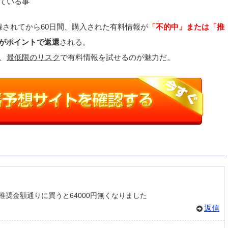
れている事
録されてから60日間、購入された有料情報が
「不的中」または「推
がポイントで返還
される。
、
最低限のリスク
で有料情報を試せるのが魅力だ。
推奨金額通りに買うと64000円無くなりました
返信