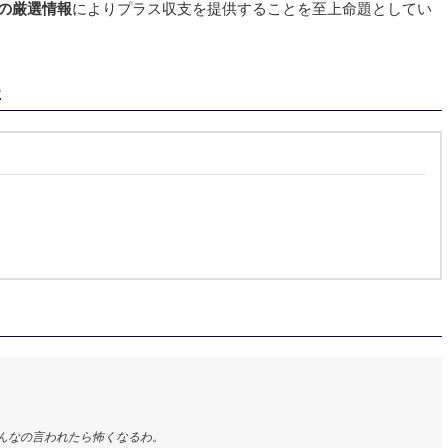
の厳選情報
によりプラス収支を提供することを至上命題としてい
た
んなの言われたら怖くなるわ。