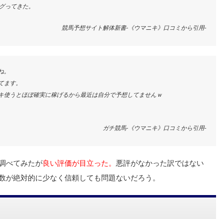
バグってきた。
競馬予想サイト解体新書-《ウマニキ》口コミから引用-
ね。
てます。
キ使うとほぼ確実に稼げるから最近は自分で予想してませんｗ
ガチ競馬-《ウマニキ》口コミから引用-
調べてみたが
良い評価が目立った。
悪評がなかった訳ではない
数が絶対的に少なく信頼しても問題ないだろう。