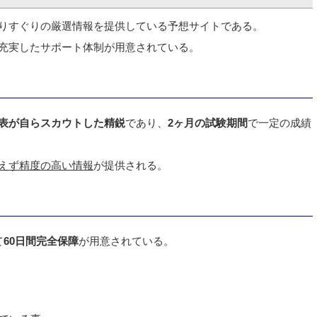
りすぐりの厳選情報を提供している予想サイトである。
充実したサポート体制が用意されている。
表が自らスカウトした精鋭
であり、
2ヶ月の試験期間
で一定の成績
えず精度の高い情報
が提供される。
て
60日間完全保障
が用意されている。