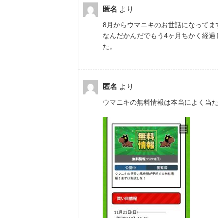
匿名
より
8月からウマニキのお世話になってま
なんだかんだでもう4ヶ月ちかく経過
た。
匿名
より
ウマニキの無料情報は本当によく当