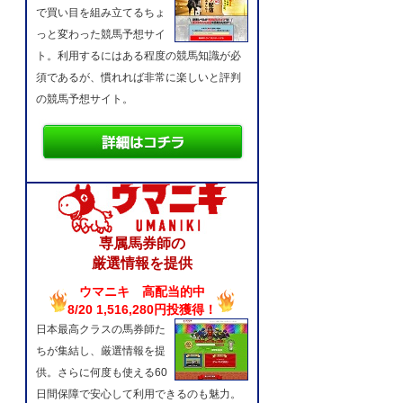
で買い目を組み立てるちょ
っと変わった競馬予想サイ
ト。利用するにはある程度の競馬知識が必
須であるが、慣れれば非常に楽しいと評判
の競馬予想サイト。
専属馬券師の
厳選情報を提供
ウマニキ 高配当的中
8/20 1,516,280円投獲得！
日本最高クラスの馬券師た
ちが集結し、厳選情報を提
供。さらに何度も使える60
日間保障で安心して利用できるのも魅力。