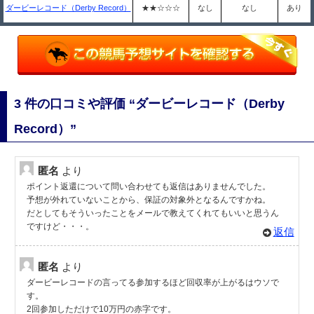
ダービーレコード（Derby Record）
★★☆☆☆
なし
なし
あり
3 件の口コミや評価 “ダービーレコード（Derby
Record）”
匿名
より
ポイント返還について問い合わせても返信はありませんでした。
予想が外れていないことから、保証の対象外となるんですかね。
だとしてもそういったことをメールで教えてくれてもいいと思うん
ですけど・・・。
返信
匿名
より
ダービーレコードの言ってる参加するほど回収率が上がるはウソで
す。
2回参加しただけで10万円の赤字です。