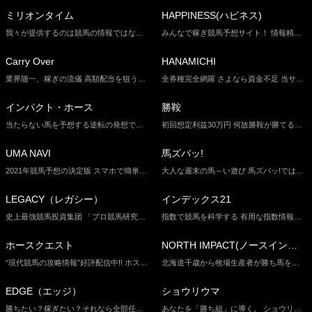
カネヒキリ産駒の特徴・適正
ミリオンタイム
HAPPINESS(ハピネス)
【2016年 オーシャンステークス（GⅢ）】まとめ｜予想や
我々が提供するのは競馬の情報ではなく“時間”です！！ ミリオンタイムは全ての会員様に競馬という現在最も注目されている投資市場でしっかり稼いで頂くためのサイトです。 そして… 我々がご提供するのは競馬の情報では・・・
みんなで稼ぎ競馬予想サイト！ 情報精度は業界最高ランク 業界に深く精通する関係者、エージェントと複数契約 データ解析、徹底した裏付け調査により業界最高ランクの情報精度を実現。 安定した的中率の高配当獲得により、初回参加か・・・
データ分析や出走馬など
サウスヴィグラス産駒の特徴と適正
Carry Over
【2016年 チューリップ賞（GⅢ）】まとめ｜予想やデータ
メイショウボーラー産駒の特徴・適正
HANAMICHI
分析や出走馬など
業界随一、稼ぎの流儀 高額配当を狙うのであれば大穴馬券が必須です。 ですが「勘」や「奇跡」、「オカルト的なサイン」を信じたり「出自の分からない極秘情報」や「裏付けされてもいないリーク情報」これらを頼っても全くの無意味 我・・・
全券種完全網羅 さよなら資金不足 当サイト【HANAMICHI】では、全券種を無料で開放しております。 今の時代はこのスタイルが定番です。 お金を掛けなくても”有益な情報”は存在し、それを見つける・・・
ロージズインメイ産駒の特徴・適正
【2016年 弥生賞（GⅡ）】まとめ｜予想やデータ分析や出
インパクト・ホース
勝鞍
ディープスカイ産駒の特徴・適正
走馬など
当たらない馬を予想する逆転の発想で格段に勝てる！！ 当たる馬を探す前に絶対に選んじゃダメな馬を知る それだけで圧倒的に稼げるようになります！！ なのに・・・ 世の中の競馬情報は「来そうな馬」の予想はしていても「来ない馬」・・・
初回想定利益30万円 何故勝鞍が勝てるのか？ 初回想定金額30万円を達成できるには理由がある!! 競馬関係者の細部まで張り巡らされた精査網によりメディアや表に出ない極秘の情報を入手する。 最新のデータテクノロジーを駆使す・・・
マツリダゴッホ産駒の特徴・適正
【2016年 中日新聞杯（GⅢ）】まとめ｜予想やデータ分析
UMA NAVI
馬ズバッ!
フレンチデピュティ産駒の特徴・適正
や出走馬など
2021年競馬予想の決定版 スマホで簡単にチェックできる！ 無料で使える競馬予想サービス 競馬のプロも使う予想サイト。 予想の時間を大幅に短縮できるよう勝てる為のデータ・情報・予想のみお届けします。 もうサイト選びに迷う・・・
大人な週末の馬～い遊び 馬ズバッ!では好みの予想師を選択して乗っかるだけ! 10人の予想師が競う 本物の予想をご体感ください! 穴狙いでも当たらなければ意味がない! 馬ズバッ!専属の予想師たちによる質の高い情報を元に過去・・・
ワークフォース産駒の特徴・適正
【2016年 中山牝馬ステークス（GⅢ）】まとめ｜予想やデ
LEGACY（レガシー）
ータ分析や出走馬など
インデックス21
ヴァーミリアン産駒の特徴・適正
史上最強競馬投資集团 「プロ競馬研究者」「プロ予想師」「元記者」「データ研究者」を揃えた競馬スペシャリスト集団です。 プロ集団の制度の高い情報と競馬業界の人脈を駆使し、全国10カ所の競馬場からリアルタイムな情報を提供致し・・・
指数で競馬を科学する 有用な指数情報であなたの高配当馬券に革命を 最新AIや独自アルゴリズムを利用して導き出した予想指数を採用！ 1独自AI指数で高配当を狙う 2地方競馬には独自のアルゴリズムを採用 3本家サイトを持つ情・・・
【2016年 フィリーズレビュー（GⅢ）】まとめ｜予想やデ
スウェプトオーヴァーボード産駒の特徴・適正
ータ分析や出走馬など
ホースクエスト
NORTH IMPACT(ノースインパクト)
スクリーンヒーロー産駒の特徴・適正
【2016年 ファルコンステークス（GⅢ）】まとめ｜予想や
“現代競馬の攻略情報”好評配信中!! ホスクエの強みは何と言っても元GIジョッキー・大物馬主・トラックマン・競馬ライターなどなど多方面に様々な人脈を築き上げているという点。これにより、そのとき必要・・・
北海道千歳から牧場生産者が勝ち馬を見抜く。 生産者が関わる競馬情報サイトは、これまで私の知る限りではありません。 ノースインパクトが競馬情報サイト史上初の、繁殖・育成・トレーニングを現役で行っている生産者が正しい情報と勝・・・
データ分析や出走馬など
EDGE（エッジ）
ショウリウマ
【2016年 スプリングステークス（GⅡ）】まとめ｜予想や
勝ちたい？稼ぎたい？それなら全部任せて下さい！！。 もし貴方様が既に競馬情報サイトを利用しているならきっと1度は体験した事があるはず ガセ・提造・誇張は当たり前… ゴミクズ同然の素人買い目… クソの役にも立たない保証… ・・・
あなたを「勝ち組」に導く。 ショウリウマは、できる事すべてを実行。 競馬で勝ちたいから、やれること全部やりました。 アレもやって、コレもやって、競馬情報の全部、重要な部分を全部手に入れました！ だから、しっかり結果を出し・・・