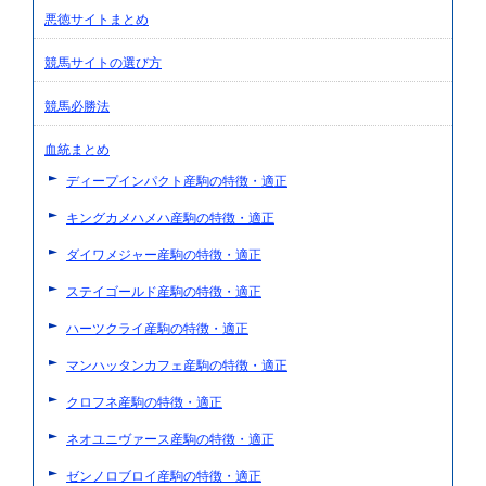
悪徳サイトまとめ
析や出走馬など
【2016年 東海ステークス（GⅢ）】まとめ｜予想やデータ
競馬サイトの選び方
分析や出走馬など
競馬必勝法
【2016年 根岸ステークス（GⅢ）】まとめ｜予想やデータ
分析や出走馬など
血統まとめ
ディープインパクト産駒の特徴・適正
【2016年 シルクロードステークス（GⅢ）】まとめ｜予想
やデータ分析や出走馬など
キングカメハメハ産駒の特徴・適正
【2016年 東京新聞杯（GⅢ）】まとめ｜予想やデータ分析
ダイワメジャー産駒の特徴・適正
や出走馬など
ステイゴールド産駒の特徴・適正
【2016年 きさらぎ賞（GⅢ）】まとめ｜予想やデータ分析
ハーツクライ産駒の特徴・適正
や出走馬など
マンハッタンカフェ産駒の特徴・適正
【2016年 クイーンカップ（GⅢ）】まとめ｜予想やデータ
分析や出走馬など
クロフネ産駒の特徴・適正
【2016年 共同通信杯（GⅢ）】まとめ｜予想やデータ分析
ネオユニヴァース産駒の特徴・適正
や出走馬など
ゼンノロブロイ産駒の特徴・適正