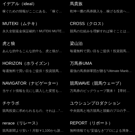
馬など
イデアル（ideal）
馬貴族
【2016年 オークス（GⅠ）】まとめ｜予想やデータ分析や
稼ぐための情報がここにある。「稼ぐ」ための競馬予想サイト イデアル（ideal）とはフランス語で「理想」という意味を持ちます。我々はお客様の真の理想を追求し、「稼ぐ」ことに特化した会員制の競馬予想サイトを確立させました。・・・
乾坤一擲の馬券購入を…稼げる投資へと昇華する情報をお届け致します!! 毎週50万円以上の配当を狙える弊社のハイクラス情報を無料でご提供!!お手元の小銭が次々と一万円の札束に変わっていく。期待感！高揚感！そこから生まれる”・・・
出走馬など
MUTEKI（ムテキ）
CROSS（クロス）
【2016年 目黒記念（GⅡ）】まとめ｜予想やデータ分析や
永久全額返金保証確約！MUTEKI MUTEKIが現在契約中の馬券師や情報提供者は優良な僅か数％の競馬情報サイトからのスカウトを始め、個人・グループ・法人・経験・出自・経歴限らず、「今」しっかりと高額配当を現実的に狙える・・・
競馬の仕組みを理解すれば稼ぐことは簡単!! 当サイト「CROSS」は、利益効率の高い選び抜かれた厳選情報を配信し、会員様が目標とする資産形成を行っていただくための投資競馬サイトです。CROSSの前身となる団体は、主に富裕・・・
出走馬など
虎と狼
梁山泊
【2016年 日本ダービー（GⅠ）】まとめ｜予想やデータ分
あんな的中もこんな的中も、虎と狼が営業終了したら全部オシマイ これまで「代打ち」として活動していた「虎」と「狼」は、2018年6月を以て現役を引退。その後私たちの方から何度も情報提供をお願いしてきましたが、何度も断られて・・・
毎週無料で買い目をご提供！投資競馬専門機関 ホライズン 梁山泊では実際に馬主・厩舎や競馬関係者に実際に取材を行い、旬の情報を会員様にお届けします。現役調教師や騎手など、現場のナマの声をお伝えします。高確率の的中と回収率が・・・
析や出走馬など
HORIZON（ホライズン）
【2016年 鳴尾記念（GⅢ）】まとめ｜予想やデータ分析や
万馬券UMA
出走馬など
毎週無料で買い目をご提供！投資競馬専門機関 ホライズン HORIZONは、お客様それぞれの価値観・ライフスタイルやライフステージによってご希望も異なりますが、お客様の人生を豊かなものとして頂けるよう、様々なご要望に合わせ・・・
最強の馬券師軍団が贈る“Ultimate Manbaken Academy” 万馬券UMAとは、馬主・騎手・調教師の身内や、引退後も現役関係者から慕われている業界の重鎮、理論的な投資競馬ロジックを確立した天才、馬券で財を・・・
【2016年 安田記念（GⅠ）】まとめ｜予想やデータ分析や
NAVIGATOR（ナビゲーター）
競馬WAVE（競馬ウェーブ）
出走馬など
当サイト情報を元にし購入した変哲もない「馬券」という紙切れが…ものの1～2分でここまで化ける!! 知識・資格・経験・登録費・年会費一切不要！可能な限りのリスク排除に重点を置いた競馬投資で、一般生活の不安解消を図る！！収入・・・
万馬券のビッグウェーブ襲来！【帯封大量獲得】の鉄板メソッドを極秘提供！ 各有力メディア・レース関係者・厩舎・調教師など様々なジャンルに極秘の情報パイプを持ち、一般紙面には出回ることのない【最高精度の生情報】で万馬券買い目・・・
【2016年 エプソムカップ（GⅢ）】まとめ｜予想やデータ
チケラボ
ユウシュンプロダクション
分析や出走馬など
競馬投資に求められるもの、それは…“正確な着順”そして“的中” ギャンブルでもない、単純な投資でもない、競馬で稼ぐ為の新しいカタチを提案。万が一の“不的中”や“トリガミ”…そういったものを不安視することなく、収益化を目論・・・
中央競馬と地方競馬と競艇のプロの予想家が集結。 競馬・競艇・競輪・オートレースと、数ある公営ギャンブル。勝つ人がいれば、当然負ける人がいる。両者の明暗を分けるは、いずれのギャンブルにおいても「情報」である。当社ユウシュン・・・
【2016年 マーメイドステークス（GⅢ）】まとめ｜予想や
rerace（リレース）
データ分析や出走馬など
REPORT（リポート）
競馬新聞より安い！月額￥1,100から誰でも超簡単に「競馬予想ソフト」を利用できるサイト。 囲碁や将棋の世界でAIが活躍しているように…競馬も、テクノロジーで解き明かす時代となりつつあります。しかし、競馬予想ソフトの開発・・・
無料情報でも“妥協なき”プロによる渾身の買い目で3連単6点的中!! 競馬を生業とするプロの情報サイトとして、【会員様の『信頼』を得るための“無料情報”】に関しても、【会員様からその大切なお金をお預かりする以上、無料情報と・・・
【2016年 ユニコーンステークス（GⅢ）】まとめ｜予想や