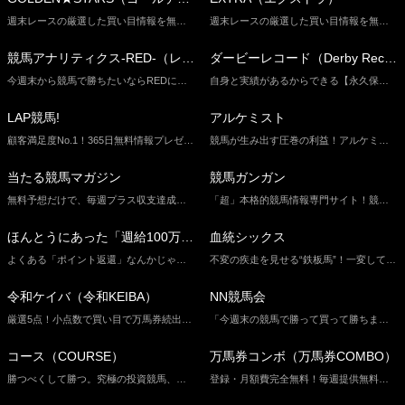
【2016年 青葉賞（GⅡ）】まとめ｜予想やデータ分析や出
週末レースの厳選した買い目情報を無料でご提供！ ゴールデン★スターズに在籍しているすべての予想師は、元競馬関係者や業界の裏事情に精通する精鋭のみ。結果をお届けしてきた予想師しか取り揃えておりません。「惜しかった」や「今回・・・
週末レースの厳選した買い目情報を無料でご提供！ EXTRAという言葉には「特別な」という意味があります。お客様に新たな価値観のご提供とワンランク上のステージへお連れするために生まれた結果至上主義の投資競馬サイトです。EX・・・
走馬など
競馬アナリティクス-RED-（レッド）
ダービーレコード（Derby Record）
【2016年 天皇賞・春（GⅠ）】まとめ｜予想やデータ分析
今週末から競馬で勝ちたいならREDにお任せ！ 競馬の分析を行っていると聞くと「競馬なんて馬が走るんだから結果は分からない」という方がいます。しかし、これはとても極端な論法です。どうか考えてみてください。数百キロメートル先・・・
自身と実績があるからできる【永久保証】！連チャン参加する程、利益獲得率はうなぎ上り！ 無料情報数は業界随一！脅威の90％OVER!!!で掴め一攫千金！競馬での不的中は大きく分けて2種類！予想・判断の間違いが招く不的中。出・・・
や出走馬など
LAP競馬!
アルケミスト
【2016年 京都新聞杯（GⅡ）】まとめ｜予想やデータ分析
顧客満足度No.1！365日無料情報プレゼント！ 手抜き一切ナシ！的中率抜群！平日は地方、週末は中央競馬を対象として365日ご提供。「無料情報は当たらない」そんな常識も覆します！各予想ファクターのプロ馬券師が監修を務めて・・・
競馬が生み出す圧巻の利益！アルケミスト 競馬を熟知したスペシャリスト達が完全サポート！会員様の満足度はNo.1を自負。「収支はいつもマイナス…」「勝てた試しがない…」「予想が外れることが前提…」そんな競馬はもう終わりにし・・・
や出走馬など
【2016年 NHKマイルC（GⅠ）】まとめ｜予想やデータ分析
当たる競馬マガジン
競馬ガンガン
や出走馬など
無料予想だけで、毎週プラス収支達成！ あなたは、競馬サイトを利用したことはありますか？もしくは、これから利用を考えていますか？もし、利用したことが“ある”方や、これから利用する“予定”の方は、「サイトが多すぎて、どれを選・・・
「超」本格的競馬情報専門サイト！競馬ガンガン 僅か1日で一般会社員の年収分も獲得可！つまり僅か1日で人生を変えうる情報力!!一般的な「予想指標」に預かった乱発買いではなく、当サイトが独自の情報網とプロの解析力で「鉄板級」・・・
【2016年 新潟大賞典（GⅢ）】まとめ｜予想やデータ分析
ほんとうにあった「週給100万円」を競馬で稼ぐプロ集団！
血統シックス
や出走馬など
よくある「ポイント返還」なんかじゃない！そんな「こしゃくな真似」はしない！うちは「現金」で、情報料金を返します！ 安心度NO.1・信頼度NO.1・期待度NO.1！情報に自信がある！稼がせる自信がある！だから…競馬で稼ぎた・・・
不変の疾走を見せる“鉄板馬”！一変して激走を見せる“穴馬”！ 血統傾向という大まかすぎる分類や強い血脈だけに注視する穿った見方ではなく、1頭1頭の「潜在部分」から「現能力値」までを導く血統シックスの辿り着いた今までになか・・・
【2016年 京王杯スプリングC（GⅡ）】まとめ｜予想やデー
令和ケイバ（令和KEIBA）
NN競馬会
タ分析や出走馬など
厳選5点！小点数で買い目で万馬券続出！登録料・年会費モチロンすべて完全無料！ 元号が変わり、新しい「令和」の時代を迎えました。この令和という新元号には「人々が美しく心を寄せ合う中で、文化が生まれ育つ」という思いが込められ・・・
「今週末の競馬で勝って買って勝ちまくりたい」 NN競馬会は、2019年の有馬記念において、1番人気のアーモンドアイが惨敗することや、このレースの馬券的な核が2着のサートゥルナーリアにあることを的中させました。もしあなたが・・・
【2016年 ヴィクトリアマイル（GⅠ）】まとめ｜予想やデ
ータ分析や出走馬など
コース（COURSE）
万馬券コンボ（万馬券COMBO）
勝つべくして勝つ。究極の投資競馬、此処に完成。 コースは、【業界屈指の実績】と【真摯に向き合う真心対応】を全てのお客様へお送り致します。コースで管理する情報網は多岐にわたり、同業他社の比ではなく「関係者内部情報」「現地特・・・
登録・月額費完全無料！毎週提供無料予想！安心・安全全額保障！ このようなお考えをお持ちではありませんか？「手持ちの資金は少ないが資産を増やしたい」「一度でいいから万馬券を当ててみたい」「コンスタントにまとまった副収入を得・・・
【2016年 平安S（GⅢ）】まとめ｜予想やデータ分析や出走