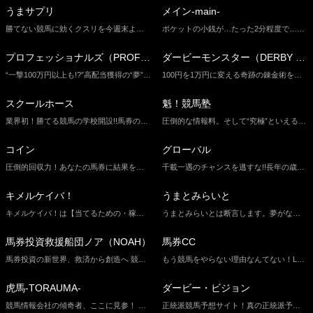
うまサプリ
メイン-main-
出走馬など
勝てない競馬に効くクスリを今週末より処方致します!! 用法・用量を守って正しく使い切るべき、それが情報です。目に見える【効き目＝効果】という形に具現化させるのが、我々うまサプリの使命です。本物の情報でも勝てない人達がいる・・・
ポケットの小銭が…たった2分程度で…？札束に大変身！この機会は「何度も何度も」訪れる･･･ メインに会員登録をしたら、メインのサイトへとアクセスして買い目情報を確認、その情報のとおりに馬券を購入するだけ。このたった2つの・・・
【2016年 サウジアラビアロイヤルカップ（GⅢ）】まとめ
｜予想やデータ分析や出走馬など
プロフェッショナルズ（PROFESSIONALS）
ダービーモンスター（DERBY MONSTER）
“一撃100万円以上も!?”高配当獲得の“夢”を「夢で終わらせない」 【1週平均提供レース数】10レース以上、【1週平均獲得】100万円以上、【月間勝率】期待値80%以上とすべてにおいて【業界NO.1】に輝くプロフェッシ・・・
100円を1万円に変える奇跡の錬金術を大公開!! ダービーモンスターは、業界屈指の情報ネットを駆使し、3連系の馬券攻略を中心に【100万馬券情報をコンスタンスに】会員の皆様にお届けしている競馬情報会社です。登録完全無料で・・・
【2016年 府中牝馬ステークス（GⅡ）】まとめ｜予想やデ
ータ分析や出走馬など
スクールホース
魁！競馬塾
【2016年 秋華賞（GⅠ）】まとめ｜予想やデータ分析や出
業界初！勝てる競馬の学校開設!!馬券の成績を上げたいなら、スクールホース!! スクールホースは、競馬初心者にはわかりやすく、そして競馬経験者には今までの常識を覆すような「勝てる馬券の学校」として巷には流れない情報の数々を・・・
圧倒的な情報料。そして“究極”といえる投資成功率。 365日の限られた時間で、競馬界の“今”を知っていただきます。魁！競馬塾であなたを競馬投資の成功者に導きます！【普通では知り得ない“今週末の裏情報”】【より多くの配当を・・・
走馬など
コイン
グローバル
【2016年 富士ステークス（GⅢ）】まとめ｜予想やデータ
圧倒的回収力！あなたの馬券に結果を。会員様の利益獲得が最優先。最短一ヶ月での運用資産形成を。 コインの情報による馬券購入は、「勝負」という時限を遥かに凌駕する。ワンコインが高確率で8万5000円に！コインで公営競馬をいま・・・
千載一遇のチャンスを逃すな!!長年の歳月を費やし導き出した最高峰の方程式で勝負！ グローバルは、【業界屈指！“格安コスト”】【[完全無料]使いやすいと評判“高性能情報ツール”】【無料で利用可能“分析コンテンツや最新情報が・・・
分析や出走馬など
キメルケイバ！
うまとみらいと
【2016年 菊花賞（GⅠ）】まとめ｜予想やデータ分析や出
キメルケイバ！は【当てるための・稼ぐための・勝つための】競馬サイトです。 キメルケイバ！では、競馬初心者の方でも簡単に的中と払戻しを手にすることが出来ます。競馬に詳しい、詳しくないは関係ありません。皆様に行っていただく事・・・
うまとみらいとは断言します。夢がなければ競馬ではない。 うまとみらいとのコンテンツは現段階で「うまコラボ」「競馬の殿堂」「ヒットメイク」の3つ。それぞれ独立した競馬サイトで、私と面識はありませんでした。各サイトのサービス・・・
走馬など
馬券投資救援船団ノア（NOAH）
馬券CC
【2016年 アルテミスステークス（GⅢ）】まとめ｜予想や
データ分析や出走馬など
馬券投資の新世界、救済から創造へ 競馬情報サイト等を利用して、「高額な情報料金を支払ったが的中しなかった」「無料と聞いていたが後から不当に料金請求をされた」といった経験はありませんか？私たちは従来の競馬情報会社とは異なる・・・
もう競馬をやらない理由なんてない！Let’s Start！馬券LIFFE！ 貴方に一つだけお伝えします。競馬情報会社の中でも、本当に稼げる会社は存在します。そして今、あなたは本物の会社の一つに出会うことができ・・・
【2016年 スワンステークス（GⅡ）】まとめ｜予想やデー
虎馬-TORAUMA-
ダービー・ビジョン
タ分析や出走馬など
競馬情報会社の傾奇者、ここに見参！ これまで競馬情報会社をお使いになり、いい結果を得ることの出来なかった貴方に、“ホンモノ”をお見せするためにここに参上いたしました。純粋に的中を楽しむ競馬ファンから巧みな手口で大切なお金・・・
正統派競馬予想サイト！真の正統派予想で年間1億稼げます【完全保証提供】 馬券で最も重要なのは【決断】です。それさえあれば、誰でも馬券で勝つことができます。【決断】、そのジャッジは確実に、速やかに、短期・長期問わず我々の【・・・