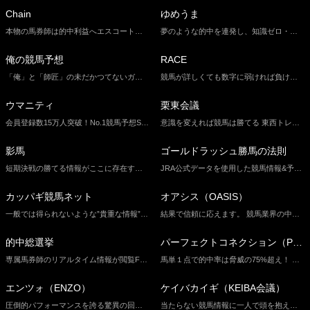
Chain
ゆめうま
【2017年 京成杯（GⅢ）】まとめ｜予想やデータ分析や出
走馬など
本物の馬券師は的中利益へエスコート！同業他社には決して真似のできないクオリティが存在 近年ではいろんな競馬サイトが存在しています。では、本物の馬券師を知っていますか？というのは、あなたが馬券師だと思っているその人は、馬券・・・
夢のような的中を連発し、知識ゼロ・未経験でもなく、楽しく簡単に競馬ライフをエンジョイ！ あなたは「家から出ずにお金を稼ぎたい」「あまり時間をかけたくない」「投資を始めるにも軍資金が少ない」という悩みはありませんか？その悩・・・
【2017年 日経新春杯（GⅡ）】まとめ｜予想やデータ分析
俺の競馬予想
RACE
や出走馬など
「俺」と「師匠」の未だかつてないガチな無料競馬情報を配信！！ 私たち俺の競馬予想は、ポイント制の競馬予想サイトです。現役馬主の「俺」と、元競馬雑誌の記者で当サイト「俺の競馬予想」の予想監修を担当している「師匠」の2人によ・・・
競馬が詳しくても数字に弱ければ負ける・・・数字が強くても競馬に詳しくなければ負ける・・・「情報力×分析力」 何時如何なる時も「情報力」と「分析力」は隣り合わせであり、この2つはなくてはならないものなのです。そこで、私たち・・・
【2017年 アメリカジョッキークラブカップ（GⅡ）】まと
ウマニティ
栗東会議
め｜予想やデータ分析や出走馬など
会員登録数15万人突破！No.1競馬予想SNS 日本最大級の予想大会・予想コロシアムには プロ級の猛者たちが全国から集結 ランキング上位者の印は一見の価値あり。 参考にすることであなたの予想力もアップ！ 新聞の予想よりも・・・
意識を変えれば競馬は勝てる 東西トレセンにおいても調教師、厩舎スタッフ、レーシングマネージャー、トラックマン、騎手、馬主に至るまで様々なところで週末のレースに関わる重要な話が交わされています。 これらを一手に集め、週末の・・・
【2017年 東海ステークス （GⅡ）】まとめ｜予想やデータ
影馬
ゴールドラッシュ勝馬の法則
分析や出走馬など
短期決戦の勝てる情報がここに存在する！ 当サイト名でもある影馬の【影】には影に隠れた伏兵馬と影の存在のエージェントという２面性の意味合いを持つ。 影と影の相乗効果は常人の想定をはるかに超える漆黒の闇となり、光り輝く舞台か・・・
JRA公式データを使用した競馬情報&予想サイト!!的中レース数業界ナンバーワンの実績!! 数量化理論に基づき計算されたデータを速度に置き換えて走破するであろうタイムを算出します。 全てのデータはコンピュータを通・・・
【2017年 根岸ステークス（GⅢ）】まとめ｜予想やデータ
分析や出走馬など
カッパギ競馬ネット
オアシス（OASIS）
一般では得られないような”貴重な情報”を収集できる広い情報網!! 当社は「馬券で勝ち続ける」ことを基本理念とし、その為に必要な人材を集め情報ルートの確立を随時行っております。馬券を購入する目的は常・・・
結果で信頼に応えます。 競馬業界の中枢との太いパイプライン。過去に競馬業界の中心で活躍したN氏を筆頭に、競馬業界の中枢との太い繋がりがあります。現在の競馬業界にも「N氏に競馬のいろはを教わった」という人物も少なくありませ・・・
【2017年 シルクロードステークス（GⅢ）】まとめ｜予想
やデータ分析や出走馬など
的中総選挙
パーフェクトコネクション（PERFECT CONNECTION）
【2017年 東京新聞杯（GⅢ）】まとめ｜予想やデータ分析
専属馬券師のリアルタイム情報が閲覧FREE! 所属馬券師は弊社基準の厳しい選考基準を潜り抜けた逸材揃いであるだけでなく、リアルタイムで好評価ランキングを開催中！契約後も勝ち続けなければならないシステムにより、馬券師に厳し・・・
馬単１点で的中率は脅威の75%超え！ 「Perfect Connection（パーフェクト コネクション＝完璧なつながり）」を強みに今現在現場で活躍する関係者などから発信される確かな情報から、新聞紙面では絶対に知ることの・・・
や出走馬など
エンツォ（ENZO）
ケイバカイギ（KEIBA会議）
【2017年 きさらぎ賞（GⅢ）】まとめ｜予想やデータ分析
圧倒的パフォーマンスを誇る驚異の回収率これが最速の馬券錬金術！！ 昔から『馬』は貴族のたしなみとして、親しまれてきました。イタリアではかの有名なレーシングカーのシンボルでもあります。乗馬は必須のたしなみとして、POLOを・・・
当たらない競馬情報に一人で頭を抱えるのはもう終わり！「KEIBA会議」はユーザ同士の交流をテーマにした全く新しい競馬情報サイトです。 馬券を的中させなければ競馬情報サイトとしての価値はありません。 KEIBA会議では、様・・・