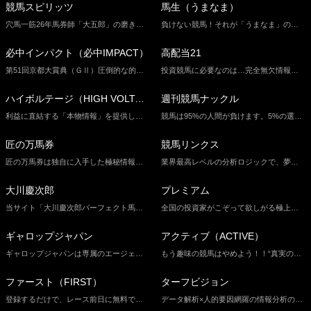
競馬スピリッツ
馬生（うまなま）
【2017年 マーチステークス（GⅢ）】まとめ｜予想やデー
穴馬一筋26年馬券師「大五郎」の磨き上げられた熟練の技で、あなたの馬券が豹変する！ 地味な親父が生み出すド派手な予想があなたの馬券にロマンを宿す。大穴予想から生まれる超高配当的中。それは…競馬をやっていてよか・・・
負けない競馬！それが「うまなま」の強み。本気の予想で100万馬券ご提供させて頂きます。無料で競馬の全てを最初から最後まで全面サポート！ 馬生がお客様より信頼される理由。最高の情報を最速でお届け。パドック・馬場状態による当・・・
タ分析や出走馬など
必中インパクト（必中IMPACT）
高配当21
【2017年 ダービー卿チャレンジトロフィー（GⅢ）】まと
第51回京都大賞典（ＧⅡ）圧倒的な的中実績一撃必中の情報を今すぐ貴方の手に… 「必中IMPACT」の情報量が膨大に蓄積。高配的中に役立つ情報がココにある！業界最高水準の情報網から紡ぎだされた予想情報をぜひお試・・・
投資競馬に必要なのは…完全無欠情報力。高配当にこだわるのには理由がある！！ 競馬を投資と捉える「高配当21」は、その名の通り高配当に徹底的にこだわります。競走馬の実績・馬場状態・調教タイム等、様々な角度から弾・・・
め｜予想やデータ分析や出走馬など
ハイボルテージ（HIGH VOLTAGE）
週刊競馬ナックル
【2017年 大阪杯（GⅠ）】まとめ｜予想やデータ分析や出
走馬など
利益に直結する「本物情報」を提供します！！最高顧問紫崎氏の圧倒的な人脈と極上の情報を体感してください 入社後、「ラジオ日本」「グリーンチャンネル」などでパドック解説を務めるなど馬体診断を得意とする。解説での名文句に「前肢・・・
競馬は95%の人間が負けます。5%の選ばれし者へ、それが週刊競馬ナックルの提供です！ 我々は、競馬が大好きです。馬券が的中した瞬間の喜び、応援している馬が勝った時の快感、体の底から鳥肌が立つ高揚感。我々は、競馬の中にある・・・
【2017年 ニュージーランドトロフィー（GⅡ）】まとめ｜
匠の万馬券
競馬リンクス
予想やデータ分析や出走馬など
匠の万馬券は独自に入手した極秘情報を徹底解析し提供している競馬サイトです。 匠の万馬券はポイント制の競馬サイト。ポイントは1pt=100円。４つの有料プランと４つの無料コンテンツから成る。有料プランはそれぞれ「スタンダー・・・
業界最高レベルの分析ロジックで、夢のような成功体験をあなたに… 重要なのは「当たる喜び」と「稼げていく実感」この2つに集約されています。当サイト「競馬Links」は「当たる喜び」と「稼げていく実感」を感じていただくと共に・・・
【2017年 阪神牝馬ステークス（GⅡ）】まとめ｜予想やデ
大川慶次郎
プレミアム
ータ分析や出走馬など
当サイト「大川慶次郎パーフェクト馬券メソッド」は会員様の為、優良で厳選された情報のみを提供させていただく事をここに宣言させていただきます。 大川慶次郎はメソッド情報の中で、大川メソッドを基にサラブレッドの力量を判断できる・・・
全国の投資家がこぞって欲しがる極上投資とは？驚異的な回収率を誇る投資競馬こそがその極意。PREMIUM極上投資競馬。 そもそも投資とは、主に経済において将来的に資本及び生産能力を増加させるために、現在の資本と投じる活動を・・・
【2017年 桜花賞（GⅠ）】まとめ｜予想やデータ分析や出
ギャロップジャパン
アクティブ（ACTIVE）
走馬など
ギャロップジャパンは専属のエージェントが豊富な情報源から主に三連の馬券情報を提供する競馬情報サイト。豊富なコンテンツが魅力。 ギャロップジャパンは主に三連の競馬情報を扱っているポイント制の競馬情報会社。非常に多くのコンテ・・・
もう趣味の競馬はやめよう！！“真実の情報”を知れば競馬は実益になる！次の一歩を踏み出すために、競馬で次の一歩を！ アクテイブの無料メルマガ会員になれば以下のコンテンツも全て無料で利用し放題！今週の地方競馬スケジュール、注・・・
【2017年 アンタレスステークス（GⅢ）】まとめ｜予想や
データ分析や出走馬など
ファースト（FIRST）
ターフビジョン
登録するだけで、レース前日に無料で買い目が閲覧可能！！買い目を無料公開！！先ずは無料登録でFIRSTの無料情報をお試しください！ 「安心」に「誠意」をプラスして、より満足度の高い競馬ライフを実現。ファーストでは親切で暖か・・・
データ解析×人的要因網羅の情報分析のターフビジョン。関係者すらも口を揃えて本気で購入すると言い切った【三連複勝負馬券】はコレだ！ ターフビジョンは“質”の面で決定的な“根拠”を携えた「豊富な有料コンテンツ」！！ターフビジ・・・
【2017年 皐月賞（GⅠ）】まとめ｜予想やデータ分析や出