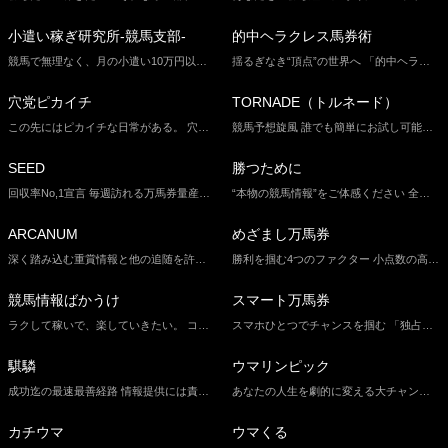
データ分析や出走馬など
小遣い稼ぎ研究所-競馬支部-
的中ヘラクレス馬券術
【2016年 阪神大賞典（GⅡ）】まとめ｜予想やデータ分析
競馬で無理なく、月の小遣い10万円以上を手にする方法を教えます。 小遣い稼ぎ研究所－競馬支部－は、小遣い稼ぎに特化した情報をあなたに無料で届けます。 無料で情報提供し、月10万円のお小遣いを手にしてもらいます。 有料情報・・・
揺るぎなき“頂点”の世界へ 「的中ヘラクレス馬券術」では、無料またはポイントでレースに参加できるコースと当サイトに所属のエージェント独自の厳選レースに参加できる特別コースがございます！ 特に後者のエージェントコースにつき・・・
や出走馬など
穴党ピカイチ
TORNADE（トルネード）
【2016年 日経賞（GⅡ）】まとめ｜予想やデータ分析や出
走馬など
この先にはピカイチな日常がある。 穴党ピカイチは、穴馬専門の予想サイトとして高い回収率を前提として、 的中率の高い予想を提供させていただきます。 結果的に固い決着になることはあれどもはじめから 固い決着が予想されるレース・・・
競馬予想旋風 誰でも簡単にお試し可能！無料情報 厳選プロが提供する渾身の予想情報 実績が証明する安心の徹底サポート 全国地方競馬・中央競馬を完全網羅 などなど… 情報の受け取りはLineで新規登録 サイト名 ユーザー満足・・・
【2016年 毎日杯（GⅢ）】まとめ｜予想やデータ分析や出
SEED
勝つために
走馬など
回収率No,1宣言 毎週訪れる万馬券量産という夢 それは決して夢ではないと断言します 投資における成功とは労せず確かな利益を得る金の木を育てる事、そして、その「金のなる木」を育てる為の”種” つま・・・
“本物の競馬情報”をご体感ください 全てにおいて業界最高峰を目指す理由は会員様の「勝てない競馬」を「勝てる競馬」に変えるため そして会員様が競馬で「勝つために」 我々はこの時代を駆け抜ける為、会員・・・
【2016年 マーチステークス（GⅢ）】まとめ｜予想やデー
ARCANUM
めざまし万馬券
タ分析や出走馬など
深く踏み込む重賞情報と他の追随を許さない選び抜きの買い目を毎週無料提供 アルカナムとは様々な意味を内包する言葉ではありますが、「奥義」といった意味を持ちます。 これまでに競馬予想サイトを利用したが、実のある結果に結びつい・・・
勝利を掴む4つのファクター 小点数の高精度買い目にて馬券代500円～ 万馬券を量産 ローリスク・ハイリターンで週末競馬を攻略致します！ お客様満足度95%超え！ 全額保証サポート完備！ ワンコインで収支は一変致します！ ・・・
【2016年 高松宮記念（GⅠ）】まとめ｜予想やデータ分析
競馬情報ばかうけ
スマート万馬券
や出走馬など
ラクして稼いで、楽していきたい。 コツコツ地道に稼ぐより、真面目に毎日働くより、”簡単に稼いで楽しく生きたい” …そんな思いがあるなら、どうぞ「競馬情報ばかうけ」にご期待ください。 多くの競馬ファ・・・
スマホひとつでチャンスを掴む 「独占契約40ルート以上」 「14日間全額保障」 「年間的中本数1000本Over」 3つの秘訣を基に、投資として成立する”3連単の買い目”をご提供させていただきます・・・
【2016年 ダービー卿CT（GⅢ）】まとめ｜予想やデータ分
析や出走馬など
騏驎
ウマリンピック
成功迄の最速最善経路 情報提供には責任がつきもの。 いい加減な情報を提供するなどもってのほか。 弊社サイト【騏驎】では「提供逃げ」を防ぐ為に各情報には責任者を配属。 情報提供に関する精査や裏付けに妥協は許さず不測の事態に・・・
あなたの人生を劇的に変える大チャンスは、まさに今です。 競馬で稼ぎたければ、ぜひお任せください。 “情報を知っている”我々を、どうぞ頼ってください。 さあ！！あなたもウマリンピックに乗っかて、夢の・・・
【2016年 産経大阪杯（GⅡ）】まとめ｜予想やデータ分析
や出走馬など
カチウマ
ウマくる