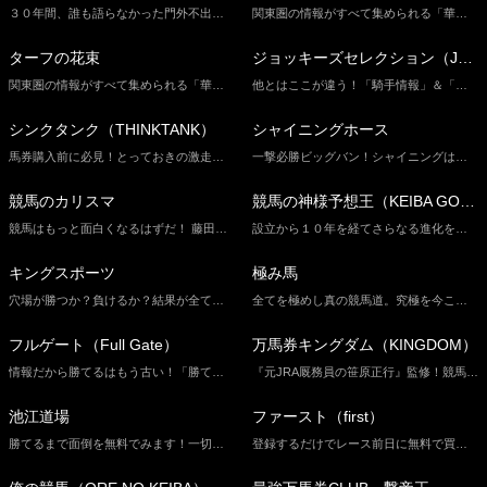
３０年間、誰も語らなかった門外不出の厩舎の企業秘密を大公開！！ 厩舎によって”必ず勝たせるため”の調教パターンが存在することをご存知でしょうか？ 一般競馬ファンが『鉄板』と呼ばれる調教パターンを見・・・
関東圏の情報がすべて集められる「華組」と、関西圏の情報全てが集まる「ターフの花束」という圧倒的な結果を残してきた２社が初めて協力！ 設立以来変わらず１万円にて予想公開！馬券戦略室の設立当初、馬主様・生産関係者様より馬券が・・・
分析や出走馬など
【2017年 京都記念（GⅡ）】まとめ｜予想やデータ分析や
ターフの花束
ジョッキーズセレクション（JOCKEYS selection）
出走馬など
関東圏の情報がすべて集められる「華組」と、関西圏の情報全てが集まる「ターフの花束」という圧倒的な結果を残してきた２社が初めて協力！ この度、関東圏の「華組」と関西圏の「ターフの花束」という２つの女性の競馬情報会社が史上初・・・
他とはここが違う！「騎手情報」＆「後払い制」お代は儲かってからで結構！！ 昨今では､数百･数千ともいわれる競馬情報(競馬予想)会社が乱立し､一般ユーザーがその中で『何が本物』で『何が偽物』であるかを見極めるのは至難の業｡・・・
【2017年 共同通信杯（GⅢ）】まとめ｜予想やデータ分析
シンクタンク（THINKTANK）
シャイニングホース
や出走馬など
馬券購入前に必見！とっておきの激走穴馬情報があれば５００倍超が狙える！ 「情報があれば100％全て的中する」とは言いません。野球で例えるなら、“カーブを投げる”と分った上で打席に入った方がヒットを打てる確率が数段上がるの・・・
一撃必勝ビッグバン！シャイニングは知っている荒れるレースを 「100%的中」「裏情報」といった過大表現や嘘の競馬情報会社が多く存在します。弊社は「安心」「安全」を第一に、限りなく100%に近い情報を提供できることを心がけ・・・
【2017年 ダイヤモンドステークス（GⅢ）】まとめ｜予想
競馬のカリスマ
競馬の神様予想王（KEIBA GOD）
やデータ分析や出走馬など
競馬はもっと面白くなるはずだ！ 藤田伸二 24歳で日本ダービー制覇！JRA1918勝・GI17勝を挙げた“男” 1972年2月27日生まれ。1991年に騎手免許を取得し、同年3月2日に初騎乗、9日に初勝利を挙げる。デビュ・・・
設立から１０年を経てさらなる進化を遂げた「予想王」 儲けるための絶対条件。予想王における全ての会員様の憧れ､それが｢厳選FIVE｣｡最大36ﾚｰｽ×予想家分の予想の中からまずは予想家自身が期待値の高いものを下記でも触れて・・・
【2017年 京都牝馬ステークス（GⅢ）】まとめ｜予想やデ
ータ分析や出走馬など
キングスポーツ
極み馬
穴場が勝つか？負けるか？結果が全て！ 『競馬は結果がすべて』 35年前、早稲田大学の卒業論文に 「サラブレッドの血統論」を提出し卒業。その後、一流新聞社の 内定を蹴って馬券で暮らす自由な生活を選択。 数年後、競馬場の特観・・・
全てを極めし真の競馬道。究極を今ここに 今や情報は、テレビやインターネットから溢れ返っており、誰しもが簡単にそれを手にする事が出来る時代であります。 その手軽さ故、つい気軽に手を伸ばしてしまいがちですが、その真偽のほどは・・・
【2017年 フェブラリーステークス（GⅠ）】まとめ｜予想
やデータ分析や出走馬など
フルゲート（Full Gate）
万馬券キングダム（KINGDOM）
【2017年 小倉大賞典（GⅢ）】まとめ｜予想やデータ分析
情報だから勝てるはもう古い！「勝てる情報」を選んでこそ本物。選び、勝ち抜く、実感をその手に！ 仮定よりも結果、内容よりも実益！シンプルに勝つことだけを求める貴方へ！巷に溢れかえる競馬情報サイト…「情報会社なん・・・
『元JRA厩務員の笹原正行』監修！競馬関係者しか知り得ない情報で無敵の勝ち組競馬予想を実現！ 万馬券キングダムで稼げる理由。キングダム専属エージェント最強の陣営による本物の的中率 キングダム専属エージェントが「レース展開・・・
や出走馬など
池江道場
ファースト（first）
【2017年 アーリントンカップ（GⅢ）】まとめ｜予想やデ
勝てるまで面倒を無料でみます！一切の離脱者を出さない。最後の最後まで徹底サポート！当道場では、門外不出の勝てる競馬の極意を教えます！ 池江道場教訓。あなたは、競馬の馬券を的中させるために、何が一番大事だと思いますか？過去・・・
登録するだけでレース前日に無料で買い目が閲覧可能！買い目を無料公開！ 「安心」に「誠意」をプラスして、より満足度の高い競馬ライフを実現。 FIRSTでは親切で暖かいサポートを心がけ、会員様とのきめ細やかな対応をモットーと・・・
ータ分析や出走馬など