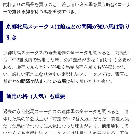
内枠よりの馬番を買うのと、差し追い込み馬を買う時は
4コーナ
ーで捲れる脚
を持つ馬を重視すべき。
京都牝馬ステークスは前走との間隔が短い馬は割り
引き
京都牝馬ステークスの過去開催の全データを調べると、前走か
ら「中2週以内で出走した馬」の好走歴が少なく割り引く必要が
ある。勝率で見ると2～3%近く馬券内率を見ても5%程しかな
い。厳しい流れになりやすい京都牝馬ステークスでは、素直に
前走との間隔が詰まっている馬
は割り引いた方が良い。
前走の格（人気）も重要
過去の京都牝馬ステークスの連体馬の全データを調べると、連
体した馬の半数以上が「前走で1～2番人気」だった。前走人気
だった馬はそれなりに人気になった理由があり、前走勝利して
いなくても京都牝馬ステークスでは注目する必要がある。下位