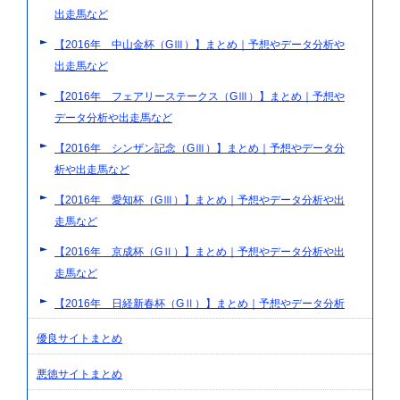
出走馬など
【2016年 中山金杯（GⅢ）】まとめ｜予想やデータ分析や
出走馬など
【2016年 フェアリーステークス（GⅢ）】まとめ｜予想や
データ分析や出走馬など
【2016年 シンザン記念（GⅢ）】まとめ｜予想やデータ分
析や出走馬など
【2016年 愛知杯（GⅢ）】まとめ｜予想やデータ分析や出
走馬など
【2016年 京成杯（GⅡ）】まとめ｜予想やデータ分析や出
走馬など
【2016年 日経新春杯（GⅡ）】まとめ｜予想やデータ分析
や出走馬など
優良サイトまとめ
【2016年 アメリカJCC（GⅡ）】まとめ｜予想やデータ分
悪徳サイトまとめ
析や出走馬など