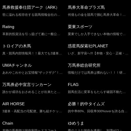
【2016年 有馬記念（GⅠ）】まとめ｜予想やデータ分析や
馬券救援奉仕団アーク（ARK）
馬券大革命プラズ馬
出走馬など
世に溢れる程存在する競馬情報会社の散歩先をいく存在！ 投資に正解というものは一つではありません。ちなみに、投資において「なぜ成果が思うように上がらないのか」を考えたことがありますか？もちろんご参考にされたサイトに問題があ・・・
何億もの金を競馬で掴む馬券大革命！競馬業界に激震をもたらす馬情報最前線 突然ではありますが、今あなたがお持ちである馬連・馬単・3連複・3連単に関する常識や経験を全てキレイサッパリ忘れてしまってください。巣に戻った貴方は、・・・
【2016年 ホープフルステークス（GⅡ）】まとめ｜予想や
Rating
栗東スポーツ
データ分析や出走馬など
革新的投資法を引っ提げて遂に一般公開決定！！明白な的中こそが会員様との信頼の証 投資競馬というものは投資対象としての理由があるうえに、価値がなくてはなりません。当サイト「Rating」のシステムは投資理論に基づいて、投資・・・
栗東でしか入手できない本物の情報であなたも今週から勝ち組！ 「栗東」とは、滋賀県の市の一つで、1969年11月にJRA日本中央競馬会が最初のトレーニングセンターを設立した地です。つまり、当サイト「栗東スポーツ」は、競馬の・・・
【2017年 中山金杯（GⅢ）】まとめ｜予想やデータ分析や
トロイアの木馬
出走馬など
惑星馬探索社PLANET
真・競馬内部情報局！！最大でも3連単で8点以内に絞り切れ、高回収率！！ 当サイト「トロイアの木馬」は、高回収率の3連単・少点数情報を【無料】にて配信しております。いったいなぜ、高い回収率となっているのかというと、当サイト・・・
いざ、新宇宙へ!!!【本物・安心・正確・信頼・実績・低料金】をモットーとした競馬情報サイト 私たち惑星馬探索社PLANETは、もともと情報源も人脈も少ない情報会社に情報を卸す、希有な競馬情報会社として存在していました。し・・・
【2016年 京都金杯（GⅢ）】まとめ｜予想やデータ分析や
出走馬など
UMAチャンネル
万馬券総合研究所
【2017年 フェアリーステークス（GⅢ）】まとめ｜予想や
あれやこれやとお宝情報“ザックザク”！！爆発的な配当金額を掴めるメガ盛り競馬情報！！ 当サイト「UMAチャンネル」では、《リピーター率No.1!!》を誇る、競馬に役立ち、爆発的稼ぎを生み出す超有力で多彩な有料情報や、タダ・・・
情報だけでは馬券は獲れない！！！研究に研究を重ね“秦の馬券術”にたどり着いた競馬サイト 私たち万馬券総合研究所は日々の研究により独自の馬券術を開発しました。それは他の競馬サイトには絶対に真似のできないものであり、巷で広ま・・・
データ分析や出走馬など
万馬券必中宣言リンカーン
FLAG
【2017年 シンザン記念（GⅢ）】まとめ｜予想やデータ分
誰かが成功をおさめることが出来たということは、他の人にも同じことが出来るという証明である。 「他人じゃなく、自分だけが万馬券を握りたいけど、どうせ万馬券を取れるのは一部の幸運な人だけ」とお考えではありませんか？それでした・・・
競馬生活に変革をもたらす確固不動たる勝利への旗印！ たくさんの競馬予想サイトが増える毎日。今や情報だけでは勝てないのがこの競馬業界でございます。だからこそ当サイト「FLAG」は、新たな奔流を提案したいと思います。異なる価・・・
析や出走馬など
AIR HORSE
必勝！的中タイムズ
【2017年 愛知杯（GⅢ）】まとめ｜予想やデータ分析や出
3連単・高配当の宅配便。勝ち組チケットを手に入れて、高額不労所得者への仲間入り！ 「抑えを利かせて、買ったのか負けたのかわからないような配当ばかりの競馬情報サイトなんてウンザリ」といそこのアナタ。そんなアナタこそ、当サイ・・・
的中率80%、回収率300%overを誇る自信の情報をご提供！完全無料3連複情報！！！ 「少ない資金からでもお金を増やしたい方」「万馬券を獲ったことがない方」「高配当高的中を実現したい方」「帯封を獲得したことがない方」・・・・
走馬など
Chain
ゆめうま
【2017年 京成杯（GⅢ）】まとめ｜予想やデータ分析や出
走馬など
本物の馬券師は的中利益へエスコート！同業他社には決して真似のできないクオリティが存在 近年ではいろんな競馬サイトが存在しています。では、本物の馬券師を知っていますか？というのは、あなたが馬券師だと思っているその人は、馬券・・・
夢のような的中を連発し、知識ゼロ・未経験でもなく、楽しく簡単に競馬ライフをエンジョイ！ あなたは「家から出ずにお金を稼ぎたい」「あまり時間をかけたくない」「投資を始めるにも軍資金が少ない」という悩みはありませんか？その悩・・・