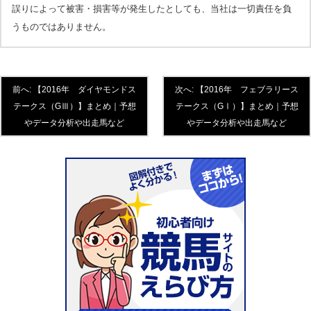
誤りによって被害・損害等が発生したとしても、当社は一切責任を負
うものではありません。
前へ: 【2016年 ダイヤモンドス
次へ: 【2016年 フェブラリース
テークス（GⅢ）】まとめ｜予想
テークス（GⅠ）】まとめ｜予想
やデータ分析や出走馬など
やデータ分析や出走馬など