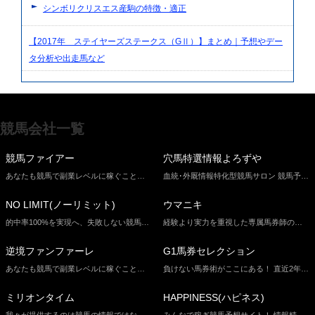
シンボリクリスエス産駒の特徴・適正
【2016年 ダイヤモンドステークス（GⅢ）】まとめ｜予想
ハービンジャー産駒の適正・特徴
やデータ分析や出走馬など
【2017年 ステイヤーズステークス（GⅡ）】まとめ｜予想やデー
アドマイヤムーン参駒の特徴・適正
【2016年 京都牝馬ステークス（GⅢ）】まとめ｜予想やデ
タ分析や出走馬など
ータ分析や出走馬など
キンシャサノキセキ産駒の特徴・適正
【2016年 フェブラリーステークス（GⅠ）】まとめ｜予想
メイショウサムソン参駒の特徴・適正
やデータ分析や出走馬など
競馬会社一覧
アグネスデジタル産駒の特徴・適正
【2016年 小倉大賞典（GⅢ）】まとめ｜予想やデータ分析
エンパイアメーカー産駒の特徴・適正
や出走馬など
競馬ファイアー
穴馬特選情報よろずや
ブラックタイド産駒の特徴・適正
あなたも競馬で副業レベルに稼ぐことは絶対に可能です。 お金の自由♪時間の自由。たった数日で人生が大きく変わる！利用者の98%以上が大満足と回答！1鞍5,000円以内の少額投資から利益倍増！特別保障を完備した安心安全の競馬・・・
血統･外厩情報特化型競馬サロン 競馬予想に関する指標や予想は細分化した場合、その数およそ100点以上と言われております。 その中で、我々が最も注目するのは血統情報と外厩情報。 よろずやでは血統に紐づく多くの傾向を始めとし・・・
【2016年 アーリントンカップ（GⅢ）】まとめ｜予想やデ
ータ分析や出走馬など
パイロ産駒の特徴・適正
NO LIMIT(ノーリミット)
ウマニキ
【2016年 中山記念（GⅡ）】まとめ｜予想やデータ分析や
的中率100%を実現へ、失敗しない競馬投資の選択を。 日別で１０万円や１ヶ月３００万円を稼ぐのも全て狙い通りに！ 投資・競馬初心者から上級者まで、誰でも思いのままに利益を獲得！ 無料のチャート機能で利益を簡単に確定 サイ・・・
経験より実力を重視した専属馬券師の厳選情報！。 毎週多くのお客様が最初の一歩を踏み出して、ウマニキの馬券師にご依頼頂いております。 そして、実際に多くのお客様がリピーターとして次週以降もご利用されます。 それはなぜでしょ・・・
ヴィクトワールピサ産駒の特徴・適正
出走馬など
ジャングルポケット産駒の特徴・適正
逆境ファンファーレ
G1馬券セレクション
【2016年 阪急杯（GⅢ）】まとめ｜予想やデータ分析や出
あなたも競馬で副業レベルに稼ぐことは絶対に可能です。 2000人を超える競馬ファンからの大反響によりついに、毎週タダ配信を始めました！ 副業レベルの”馬券収入ライフ”は実はあなたも余裕で出来るんで・・・
負けない馬券術がここにある！ 直近2年の中央競馬 三連複高配当57万~87万となっています。 では、このレースは、 的中することはできなかったのか? 振り返って確認を行うとそうでもないことが解ってきます。 偶然なのか、そ・・・
タイキシャトル産駒の特徴・適正
走馬など
カネヒキリ産駒の特徴・適正
ミリオンタイム
HAPPINESS(ハピネス)
【2016年 オーシャンステークス（GⅢ）】まとめ｜予想や
我々が提供するのは競馬の情報ではなく“時間”です！！ ミリオンタイムは全ての会員様に競馬という現在最も注目されている投資市場でしっかり稼いで頂くためのサイトです。 そして… 我々がご提供するのは競馬の情報では・・・
みんなで稼ぎ競馬予想サイト！ 情報精度は業界最高ランク 業界に深く精通する関係者、エージェントと複数契約 データ解析、徹底した裏付け調査により業界最高ランクの情報精度を実現。 安定した的中率の高配当獲得により、初回参加か・・・