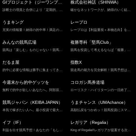
や出走馬など
GIプロジェクト（ジーワンプロジェクト）
株式会社神話（SHINWA）
診断士の増員と合併により「定期的、安定的」に高クオリティー情報の提供が実現！ 私たちGIプロジェクトは、2014年5月にこれまでお取引対象となっていた個人馬主様以外にも広く会員を募り、個人馬主支援事業で得た、馬券に直結す・・・
確かなネットワークが、納得のいく結果を提供します。 “馬主情報の権威”で、“馬券仙人”鳥越勝人氏が提供！長年、競馬業界に太いパイプを持ち、数多くの競馬関係者から信頼を得ている。東京競馬場・中山競馬場の馬主席に出入りしてお・・・
【2016年 札幌記念（GⅡ）】まとめ｜予想やデータ分析や
出走馬など
うまキング
レープロ
【2016年 新潟2歳ステークス（GⅢ）】まとめ｜予想やデー
充実の情報量！納得の的中率！満足の回収率！今日から始める馬券生活！ うまキングでは、競馬を投資として捉えているがゆえ、3連単に固執せずあらゆる馬券を提供し利益を求め続けます。うまキングでは、馬主や厩舎などの現役の競馬関係・・・
レープロは【利益重視＋本物志向】をモットーとした“完全現場主義”！ 一般には広く知られていない外厩馬情報。雑誌や新聞の競馬記者が、人材不足により外厩の情報まで手が回らず世間に出回る情報が少ないのが実情。外厩情報を知る事は・・・
タ分析や出走馬など
みんなの競馬広場
複勝専科「堅馬Club」
【2016年 キーンランドカップ（GⅢ）】まとめ｜予想やデ
競馬は「楽しむ」ものじゃない！競馬は「儲ける」ためのもの！！ みんなの競馬広場は平均的中率43.8％、平均回収率7852％を誇っています。みんなの競馬広場では、「一点で馬券を仕留めるやり方」を提唱しています！毎週タマラナ・・・
競馬を投資して考えるならば「複勝」と「1点買い」の2つに尽きる！ 複勝専科「堅馬Club」では、複勝馬券を使って投資競馬を行うにあたり、次のような事項を常に心がけています。【全場全レースより1着となる馬を前提に選出】【不・・・
ータ分析や出走馬など
だるま屋
指数X
【2016年 札幌2歳ステークス（GⅢ）】まとめ｜予想やデー
的中に必要な情報は勝手に集まってきます。なぜならここは××な方々がお見えになりますから… だるま屋は表向きは個人経営の小料理屋ですが、お客様はいらっしゃいません。―何故かって？では、だるま屋の本当の姿をお見せしましょう。・・・
競走馬の能力を完全解析！競馬予想は指数Xにお任せ！ 競馬には馬の能力に影響を与える外的要因が数多く存在します。「中山のマイルは内枠が不利」「デビュー間もない騎手からベテラン騎手への乗り替わり」など、競走馬の能力を左右させ・・・
タ分析や出走馬など
【2016年 新潟記念（GⅢ）】まとめ｜予想やデータ分析や
今週末から的中ゲッツを
コロガシ馬券道場
出走馬など
無料で的中が欲しいあなたへ。阿部辰巳の3連複手法を無料で配信開始！ 私阿部辰巳はあなたに2つのお約束をします。一つは「週末1日1鞍の完全無料の買い目を提供」、もう一つは「登録したその週の週末から無料公開」です。いきなりこ・・・
ローリスク・ハイリターンの一日終了型コロガシ馬券術！ ローリスクでありながらハイリターンを生む―。コロガシ馬券道場はコロガシに特化した競馬情報サイトです。コロガシ馬券道場でコロガシを実践しよう！コロガシ馬券道場ならスター・・・
【2016年 小倉2歳ステークス（GⅢ）】まとめ｜予想やデー
競馬ジャパン（KEIBA JAPAN）
うまチャンス（UMAchance）
タ分析や出走馬など
本気で稼ぎたい人へ。最小投資で最大収益!! 競馬ジャパンは創設時より人との繋がりを大事にしてきました。競馬界で有力者・重要人物とされてきた人物達とのコネクションこそが競馬ジャパンの財産であり、こういった繋がりから入ってく・・・
高額払戻をつかめッ！競馬投資にスマイルを。 一つの競馬投資会社として、私たちうまチャンスが最も重視していることは会員の皆様の資産増強でございます。すなわち…お金！うまチャンスの社訓は「稼いでいただくためにがむしゃらになれ・・・
【2016年 紫苑ステークス（GⅢ）】まとめ｜予想やデータ
イフ（IF）
レガリア（Regalia）
分析や出走馬など
利益を出す競馬予想！あなたの「もしも…」を現実に。 イフが自信を持ってお勧めする垂涎のキャンペーン情報。「買い目を見た瞬間からワクワク。」「指定どおりに馬券を買ってドキドキ」すること間違いなしです。利益至上主義の結果を受・・・
King of Regalia!!レガリアが提案する次世代の投資競馬 サイト名となっております「レガリア」とは王位の象徴を意味する言葉です。前身組織である完全非公開紹介会員制投資サイトより一般の募集を開始する経緯に至った・・・
【2016年 セントウルステークス（GⅡ）】まとめ｜予想や