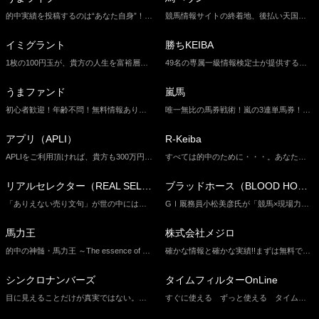
出走馬など
的中実績を投稿するのは“あなた自身”！ユーザー参加型競馬情報サイト 一般の競馬ファンの中で、“大幅なプラス収支を手に出来るのは全体の2割”と言われておりますが、その“2割”の内に貴方様ご自身が入るための近道とすればまさに・・・
競馬情報サイトの終着地、後払い天国【馬ヘブン】へようこそ！！ 全ての迷える競馬ファンへ。的中しなければ情報料金は一切いただきません。もう、競馬新聞・データ本・馬券ソフトそして他の情報会社は必要ありません。【大物関係者のウ・・・
【2016年 東京スポーツ杯２歳ステークス（GⅢ）】まとめ
イミグラント
勝ちKEIBA
｜予想やデータ分析や出走馬など
1枚の100円玉が、貴方の人生を富裕層へとイミグラント(移住)させる。 日本プロ馬券投資協会イミグラントは、他社にはない競馬関係者との密な関わり、それに加えて提供レースにおける最も効率的な買い目を算出するデータを元に、限・・・
49名の専属一級情報検定士が提供する高配当の方式!!低投資でがっつり万馬券が狙える!! 「我々があなたのゴールです。これまでのただの“投資競馬”から“真の勝ち競馬”へ。」をモットーに未来を作るために我々は過去を徹底検証す・・・
【2016年 マイルチャンピオンシップ（GⅠ）】まとめ｜予
想やデータ分析や出走馬など
うまファンド
嵐馬
初心者歓迎！年齢不問！無料情報あり！馬券投資の真髄。 「頑張りはいらない」「頭を使わない」「中卒でも稼げる」そんな“簡単に稼げる副業”というのが“馬券投資”です。いまや1つの収入源だけに依存していては、いつピンチになって・・・
唯一無比の馬券戦術！嵐の3連単馬券！勝ち組の扉を開けませんか？ たった一枚の100円玉が10万円や100万円といった札束に大変身！3連単で高配当を射止める競馬の醍醐味を極めた戦術をお見せしましょう。3連単の的中率は10頭・・・
【2016年 京都2歳ステークス（GⅢ）】まとめ｜予想やデー
タ分析や出走馬など
アプリ（APLI）
R-Keiba
【2016年 ジャパンカップ （GⅠ）】まとめ｜予想やデータ
APLIをご利用頂ければ、貴方も300万円獲得へのカウントダウンが始まる!? 知識不要！登録費0円！堅実な競馬投資で無料で月間300万円の副収入を実現できました！無料提供率、サポート率、実績率、満足率No.1。APLIに・・・
すべては的中のために・・・。あなたの期待に応えます！！ 昨今サイトのコンセプトを競馬と違うものにしたゲーム感覚の競馬情報サイトなどが乱立している中、R-Keibaは競馬情報サイトとして原点に立ち返った運営をさせていただき・・・
分析や出走馬など
リアルセレクター（REAL SELECTOR）
ブラッドホース（BLOOD HORSE）
【2016年 京阪杯（GⅢ）】まとめ｜予想やデータ分析や出
「ありえない売り文句」が世の中にはあふれています。「本物の情報」はそこにありましたか？ 一般競馬ファンが知り得ることの出来ない規制された情報の公開。この決意に共感してくれた「メルうま社」の佐藤トシヤス氏と共同戦線を張る事・・・
GⅠ厩務員小松美彦氏が「競馬×現場力」を武器にした新常識を発掘。 「公に報じられる煌びやかな表の世界」「明かされることのない隠された裏の世界」この両極端な光と闇によって保たれている競馬界に半世紀もの間、身を投じていた「小・・・
走馬など
馬力王
株式会社メジロ
【2016年 ステイヤーズステークス（GⅡ）】まとめ｜予想
的中の神髄・馬力王 ～The essence of betting investment～ 馬力王は、競馬関係者による、競馬関係者の為の情報データベース、情報の交流の場として機能し、その約40年間に及ぶ長い月日の中で、数・・・
確かな情報と確かな実績!!まずは無料でお試しください。 株式会社メジロの的中の継続の秘訣―。それは高度なデータ収集・分析力と確かな情報ネットワークです。株式会社メジロの情報部顧問はあのセイウンスカイで皐月賞、菊花賞の2冠・・・
やデータ分析や出走馬など
【2016年 金鯱賞（GⅡ）】まとめ｜予想やデータ分析や出
シンクロナンバーズ
タイムフィルターOnLine
走馬など
目に見えることだけが真実ではない。禁断の的中秘術。 ロトやナンバーズ、競馬といった勝負事には必ず【数の法則】がある事をご存知ですか？私共は数字に隠された秘密を読み解き、あなたにあらゆる”的中”をお・・・
すぐに使える ずっと使える タイム系予想理論の決定版！ タイムフィルターOnLineは、テレビ・雑誌・新聞で活躍中のパソコン競馬の“大御所”市丸博司氏が考案した新理論「タイムフィルター」の全指数入り出馬表をはじめとした競・・・
【2016年 チャンピオンズカップ（GⅠ）】まとめ｜予想や