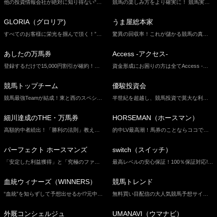
【2016年 函館スプリントステークス（GⅢ）】まとめ｜予
他の投資情報会社が絶対に知り得ない“真実の情報”を提供します。 「投資競馬で利益を上げ続けるノウハウ」を完全無料でお教えします!!他の投資情報会社が知り得ない“真実の情報”をご覧いただくことで、最短にて100万円の利益を・・・
競馬の楽しみ方をより確実に！ 競馬実話と他社との大きな違い―それは本物の情報を元に勝率を挙げていくことです。競馬情報サイトは、世に多く出ていますが、殆どが競馬新聞などを元に、競馬を少しかじった程度の人が予想をしているだけ・・・
想やデータ分析や出走馬など
GLORIA（グロリア)
うま屋総本家
【2016年 宝塚記念（GⅠ）】まとめ｜予想やデータ分析や
すべてのお客様に栄光を掴んで頂く！”投資競馬”専門サイト。 GLORIAは『本物の価値ある情報』を皆様にお届けすることを約束します。厳しい審査により採用された、業界屈指の馬券師達、そして業界関係者・・・
驚異の回収率！これが儲かる競馬の真骨頂！ ひとくちに競馬情報といっても幅が広く、新聞や専門誌などメディアが取り扱う情報もあれば、詐欺まがいなインチキ業者が提供している【ゴミのような情報】もございます。全てが「ガセ」とは言・・・
出走馬など
あしたの万馬券
Access -アクセス-
【2016年 ラジオNIKKEI賞（GⅢ）】まとめ｜予想やデータ
登録するだけで15,000円割引が確約！競馬情報会社の常識を変えるウェルカム割。 競馬情報会社「あしたの万馬券」では、会員様がローリスクで安心してご利用でき、その上で投資資金を大幅回収して利益を出すという「負けない競馬」・・・
資金形成にお困りの方は全てAccess -アクセス-にお任せ下さい！ 投資金が『毎週末』当たり前のように増える!?1週間平均100万円OVER!!ご利用頂いた全会員様がその有力性を実感!!そしてその1人1人がAccess・・・
分析や出走馬など
競馬トップチーム
優駿投資会
【2016年 CBC賞（GⅢ）】まとめ｜予想やデータ分析や出
走馬など
競馬最強Teamが結成！東と西のスペシャリストが無限の払い戻しを実現！ 競馬Top Teamは、ある一定のファクターに絞った予想スタイルではなく、競馬の本質を深く知る全ての分野のスペシャリストが東西それぞれで情報を持ち寄・・・
半世紀を超越し、競馬投資で莫大な利益を実現してきた業界最強の先駆者 情報伝達環境のデジタル化と、現場における情報の真偽の確認というアナログの長所が融合した優駿投資会による競馬情報こそ、業界最先端のトレンドと言えども、これ・・・
【2016年 七夕賞（GⅢ）】まとめ｜予想やデータ分析や出
細川達成のTHE・万馬券
HORSEMAN（ホースマン）
走馬など
高額的中者続出！「勝利の法則」教えます！ 弊社は業界内に蔓延した固定概念を覆し、「新たな付加価値」を生み出すべく、相反する「的中率」と「高配当」の共存に挑戦し続けてまいりました。業界屈指の馬券師をスカウトしたメンバー構成・・・
的中LV最高潮！馬券のことならココで解決！ HORSEMANで投資家レベルをグングンUP！！知識・経験ナシでずーっと稼げる馬券投資！弊社HORSEMANは、その名の通り日本のみならず、世界中の馬券師を含む競馬関係者（HO・・・
【2016年 プロキオンステークス（GⅢ）】まとめ｜予想や
パーフェクト ホースマンズ
switch（スイッチ）
データ分析や出走馬など
「安定した利益獲得」と「究極のファンサービス」を目指し、完全無欠の情報網を構築 パーフェクトホースマンズは、「安定した利益獲得」及び「究極のファンサービス」を目指し、「完全無欠の情報網」を構築しました。競馬界を誇る精鋭た・・・
最高レベルの安心保証！100％保証対応!! switchでは、お客様にプラス収支という成果を達成していただくにあたり【大小なりと毎週プラス収支へ】【不的中があってはならない】【競馬に対して一番に『金銭的効果』を優先】【お・・・
【2016年 函館記念（GⅢ）】まとめ｜予想やデータ分析や
血統ウィナーズ（WINNERS）
競馬トレンド
出走馬など
“血統”を知らずして予想出せるか!?元中央現場記者が“当時の実話”が語る。 競馬新聞で着順を見ることも大事ですが、馬柱の馬名の両サイドにある「父と母の名前」こそがそのレースへの適性の指標と考えるのが、血統ウィナーズのコン・・・
無料買い目配信の大人気競馬予想サイト。競馬予想は競馬トレンド。 競馬トレンドが配信する買い目は全レースの［馬連］を中心に、手堅く稼ぐ勝負レースにターゲットを絞ったセレクトA、重賞レース・GIレースのオッズ特別解析など様々・・・
【2016年 中京記念（GⅢ）】まとめ｜予想やデータ分析や
出走馬など
外厩コンシェルジュ
UMANAVI（ウマナビ）