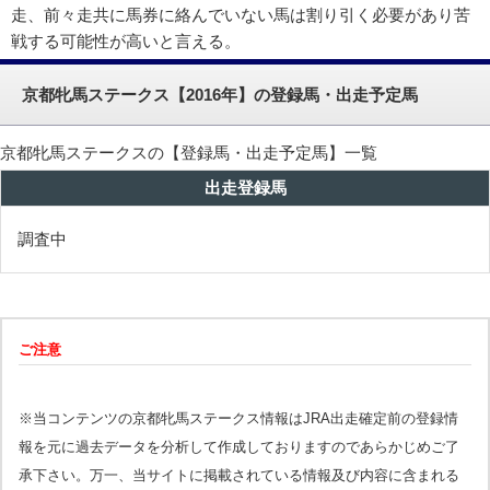
走、前々走共に馬券に絡んでいない馬は割り引く必要があり苦
戦する可能性が高いと言える。
京都牝馬ステークス【2016年】の登録馬・出走予定馬
京都牝馬ステークスの【登録馬・出走予定馬】一覧
出走登録馬
調査中
ご注意
※当コンテンツの京都牝馬ステークス情報はJRA出走確定前の登録情
報を元に過去データを分析して作成しておりますのであらかじめご了
承下さい。万一、当サイトに掲載されている情報及び内容に含まれる