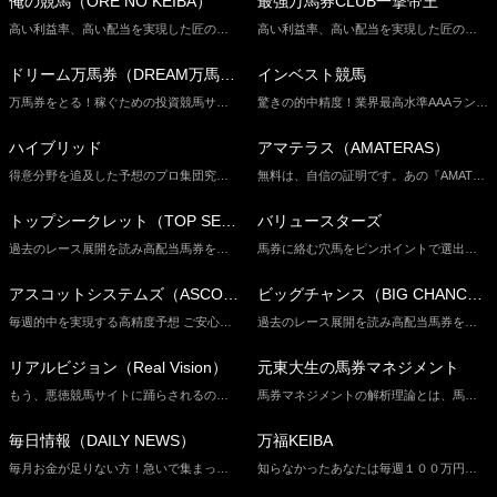
俺の競馬（ORE NO KEIBA）
最強万馬券CLUB一撃帝王
【2017年 中山記念（GⅡ）】まとめ｜予想やデータ分析や
高い利益率、高い配当を実現した匠の技×最新ロジック。俺の「無料情報」をアナタに！ 私たちは競馬を株やFX、不動産などの「投資」と比較することはありません。 「競馬はどこまでいってもギャンブルである」というものです。 です・・・
高い利益率、高い配当を実現した匠の技×最新ロジック。俺の「無料情報」をアナタに！ 帯封を仕留める一撃！最強の馬券術、此処に降臨。万馬券連続的中で至福の快楽を得て最高の思い出をサポート。前代未聞の高配当買い目を無料提供。無・・・
出走馬など
【2017年 阪急杯（GⅢ）】まとめ｜予想やデータ分析や出
ドリーム万馬券（DREAM万馬券）
インベスト競馬
走馬など
万馬券をとる！稼ぐための投資競馬サイト！ 競馬は、競走馬の能力を騎手が最大限引き出して競争します。 騎手や陣営の思惑通りにいかない事もあります。機械や人間ではなく走るのは馬であるという特性上からもすべてのレースで100％・・・
驚きの的中精度！業界最高水準AAAランク情報をお届け致します！ 今の生活で満足できていますか？不安や不満を抱えていませんか？その問題解決いたします！みなさんは、今の生活に心から満足していますか？将来に希望を持てず、不安や・・・
【2017年 オーシャンステークス（GⅢ）】まとめ｜予想や
ハイブリッド
アマテラス（AMATERAS）
データ分析や出走馬など
得意分野を追及した予想のプロ集団究極の情報を公開中 競馬は知らないけど、単純にお金を儲けたい初心者の方から、自分で馬券を買っても勝てないとお悩みの玄人の方まで安心してご利用頂ける次世代型｢複合投資競馬｣ それがハイブリッ・・・
無料は、自信の証明です。あの『AMATERAS』が新たなステージへ…一億円を達成する為の最強の布陣が完成！ なぜ当たるのか？？AMATERASでは、非常に多くの情報元を抱えております。情報元の数は実に２００社・・・
【2017年 チューリップ賞（GⅢ）】まとめ｜予想やデータ
トップシークレット（TOP SECRET）
バリュースターズ
分析や出走馬など
過去のレース展開を読み高配当馬券を奪取 馬主が購入する馬券と同じ買い目で勝負するそれが馬券で儲ける一番の近道。 TOP SECRETが誇る他社との最大の違い。 馬主と同じ馬券で勝負する。当社と一介の情報・予想会社との決定・・・
馬券に絡む穴馬をピンポイントで選出し馬連２点で穴馬同士の的中を生み出す！！ バリュースターズニケツ配信は、 昨年の年間利益2500万円 プロ馬券師、中畑英樹［ナカハタ ヒデキ］率いる【チーム中畑】 昨年の年間利益2430・・・
【2017年 弥生賞（GⅡ）】まとめ｜予想やデータ分析や出
走馬など
アスコットシステムズ（ASCOT SYSTEMS）
ビッグチャンス（BIG CHANCE）
毎週的中を実現する高精度予想 ご安心下さい。 これまでの競馬（馬券）で 勝てなかったことはあたり前です。 何一つ皆様に原因があるわけでは ありません。その名の通り、競馬とは読んで字のごとく馬の競走。投資でも何でもなく不確・・・
過去のレース展開を読み高配当馬券を奪取 レースを左右する競馬に「展開」を重視することは必然。展開値で高配当馬券を獲るJRA全開催レースから厳選４レースの展開値予想。展開を考えビッグな三連複馬券を獲る。各競走馬に展開値指数・・・
【2017年 阪神スプリングジャンプ（J・GⅡ）】まとめ｜予
想やデータ分析や出走馬など
リアルビジョン（Real Vision）
元東大生の馬券マネジメント
【2017年 金鯱賞（GⅡ）】まとめ｜予想やデータ分析や出
もう、悪徳競馬サイトに踊らされるのはやめませんか？ 「リアルビジョン」では競馬を真剣に「投資」として運用したい方だけに「本物」の投資競馬情報を「完全後払い制」にてご提供しております。今こそ「完全後払い制」が求められる時代・・・
馬券マネジメントの解析理論とは、馬券で勝つために必要な要素を分析して収支を黒字にする、従来の予想理論とは一線を隔したアカデミックな理論です マネジメントという単語は「経営」や「管理」と訳されることが多く、いかにもビジネス・・・
走馬など
毎日情報（DAILY NEWS）
万福KEIBA
【2017年 中山牝馬ステークス（GⅢ）】まとめ｜予想やデ
毎月お金が足りない方！急いで集まってください！ さて。早速ですが。私がおすすめしているお金儲けは「投資」です。まあ一言に「投資」と言っても、株、FXのように「ウン十万円」も必要な訳ではありませんし、勉強だって必要ありませ・・・
知らなかったあなたは毎週１００万円を損していた！？ 回収率３４９％を実現している「重賞無料予想」をあなたへ！プロの情報により、手堅く大穴完全制覇。小点数３連単によるローリスク・ハイリターンはKEIBAだけ！弊社専属プロ予・・・
ータ分析や出走馬など