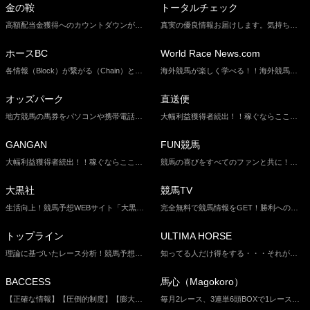
金の鞍
トータルチェック
データ分析や出走馬など
高額配当金獲得へのカウントダウンが始まる!?ここの買い目を買えば間違いなし!! 「競馬情報自体に疑いを持っていて、高額配当金という恩恵を受けたことがない」もしくは「他社サイトの競馬情報により、未だにご満足のいく収益を得ら・・・
真実の優良情報お届けします。気持ちの良い日曜の夕方を迎えるために トータルチェックは、的中までの分析力・情報力だけでなく、有効でリスクがない資金活用法です。いつも通りの“まずは当てる”を徹底し、“嵌っての高配当”に正確な・・・
【2016年 チャレンジカップ（GⅢ）】まとめ｜予想やデー
ホースBC
World Race News.com
タ分析や出走馬など
各情報（Block）が繋がる（Chain）とき、最上級の情報（Block Chain）が完成する。 突然ですみませんが、競馬で稼ぐには何が必要かご存知ですか？知識？経験？裏情報？運？そう全て必要なものです。しかし、その全・・・
海外競馬が楽しく学べる！！海外競馬情報提供サービスのパイオニア World Race News.comは、海外の競馬主要国における競馬情報を、ニュース・コラムといったコンテンツを通じて、日本の競馬ファンの皆様にお届けする・・・
【2016年 カペラステークス（GⅢ）】まとめ｜予想やデー
タ分析や出走馬など
オッズパーク
直送便
地方競馬の馬券をパソコンや携帯電話などで購入出来る！予想情報やレース映像など地方競馬の情報も充実。 オッズパークは、全国各地で行われる地方競馬の予想・投票・レース観戦をまるごと楽しめるサービスです。オッズパークを利用すれ・・・
大幅利益獲得者続出！！稼ぐならここで間違いなし。 直送便は、主に馬券情報をはじめとした競馬に関する情報を厳選して皆様にお届けしております。会員登録は無料で、無料情報も数多く提供していく予定です。サポート体制もばっちりで会・・・
【2016年 阪神ジュベナイルフリーズ （GⅠ）】まとめ｜予
想やデータ分析や出走馬など
GANGAN
FUN競馬
【2016年 ターコイズステークス（重賞）】まとめ｜予想や
大幅利益獲得者続出！！稼ぐならここで間違いなし。 当サイト「GANGAN」では、競馬業界で随一を誇る豊富な無料コンテンツを取り揃えています。日々更新されるGANGANの無料コンテンツをお客様の馬券戦略に是非お役立てくださ・・・
競馬の喜びをすべてのファンと共に！信頼と利益を求める方のためのベストパートナー あなたが”的中”をさせる方法がFUN競馬にあります。私たちFUN競馬が自信を持って提案するのは、ズバリ真の実力を兼ね・・・
データ分析や出走馬など
大黒社
競馬TV
【2016年 朝日杯フューチュリティステークス（GⅠ）】ま
生活向上！競馬予想WEBサイト「大黒社」 大黒社は伝説の馬券師とまで称えられた一岡浩司氏が、当サイトを訪れられたみなさまの生活の向上を願ったリーズナブルな競馬情報サイトです。狙い目だけでなく、予想師から観たレース見解や率・・・
完全無料で競馬情報をGET！勝利へのヒントはここにある 競馬TVは、競馬を専門とし、競馬に特化した無料メールマガジン配信スタンドです。競馬TVで発行されているメールマガジンは、他のメールマガジンスタンドとはひと味違い、実・・・
とめ｜予想やデータ分析や出走馬など
トップライン
ULTIMA HORSE
【2016年 中山大障害（J・GⅠ）】まとめ｜予想やデータ分
理論に基づいたレース分析！競馬予想トップライン トップラインでは、様々な競馬予想ファクターの無料公開と1ヵ月ごとの馬券収支結果を嘘偽りなく公開しています。競馬予想を行う上で、私たちトップラインは、「逃げ・先行馬絶対有利」・・・
知ってる人だけ得をする・・・それがお金儲けの真実！ お金を稼ぐのは非常に労力と時間をかけるもの。しかし、ULTIMA HORSEなら、たった3分でお金儲けができてしまい、ケータイ・パソコンがあれば24時間いつでもどこでも・・・
析や出走馬など
BACCESS
【2016年 阪神カップ（GⅡ）】まとめ｜予想やデータ分析
馬心（Magokoro）
や出走馬など
【正確な情報】【圧倒的制度】【膨大な実績】これこそが当サイトの特徴！ 私たちBACCESSは、会員の皆様を競馬で成功へと導くために誕生しました。これまでクローズドサービスとして一部の会員様に情報を提供していたのですが、「・・・
毎月2レース、3連単6頭BOXで1レースも外さない！100%的中計画実施中！！ 私たち真心は、全国のスポーツ紙に掲載され、全国の競馬関係者協賛の元、私たちと「ベストスポーツ」「博才」「なないろ」の競馬情報会社4社が手を組・・・