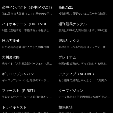
タ分析や出走馬など
必中インパクト（必中IMPACT）
高配当21
【2017年 ダービー卿チャレンジトロフィー（GⅢ）】まと
第51回京都大賞典（ＧⅡ）圧倒的な的中実績一撃必中の情報を今すぐ貴方の手に… 「必中IMPACT」の情報量が膨大に蓄積。高配的中に役立つ情報がココにある！業界最高水準の情報網から紡ぎだされた予想情報をぜひお試・・・
投資競馬に必要なのは…完全無欠情報力。高配当にこだわるのには理由がある！！ 競馬を投資と捉える「高配当21」は、その名の通り高配当に徹底的にこだわります。競走馬の実績・馬場状態・調教タイム等、様々な角度から弾・・・
め｜予想やデータ分析や出走馬など
ハイボルテージ（HIGH VOLTAGE）
週刊競馬ナックル
【2017年 大阪杯（GⅠ）】まとめ｜予想やデータ分析や出
走馬など
利益に直結する「本物情報」を提供します！！最高顧問紫崎氏の圧倒的な人脈と極上の情報を体感してください 入社後、「ラジオ日本」「グリーンチャンネル」などでパドック解説を務めるなど馬体診断を得意とする。解説での名文句に「前肢・・・
競馬は95%の人間が負けます。5%の選ばれし者へ、それが週刊競馬ナックルの提供です！ 我々は、競馬が大好きです。馬券が的中した瞬間の喜び、応援している馬が勝った時の快感、体の底から鳥肌が立つ高揚感。我々は、競馬の中にある・・・
【2017年 ニュージーランドトロフィー（GⅡ）】まとめ｜
匠の万馬券
競馬リンクス
予想やデータ分析や出走馬など
匠の万馬券は独自に入手した極秘情報を徹底解析し提供している競馬サイトです。 匠の万馬券はポイント制の競馬サイト。ポイントは1pt=100円。４つの有料プランと４つの無料コンテンツから成る。有料プランはそれぞれ「スタンダー・・・
業界最高レベルの分析ロジックで、夢のような成功体験をあなたに… 重要なのは「当たる喜び」と「稼げていく実感」この2つに集約されています。当サイト「競馬Links」は「当たる喜び」と「稼げていく実感」を感じていただくと共に・・・
【2017年 阪神牝馬ステークス（GⅡ）】まとめ｜予想やデ
大川慶次郎
プレミアム
ータ分析や出走馬など
当サイト「大川慶次郎パーフェクト馬券メソッド」は会員様の為、優良で厳選された情報のみを提供させていただく事をここに宣言させていただきます。 大川慶次郎はメソッド情報の中で、大川メソッドを基にサラブレッドの力量を判断できる・・・
全国の投資家がこぞって欲しがる極上投資とは？驚異的な回収率を誇る投資競馬こそがその極意。PREMIUM極上投資競馬。 そもそも投資とは、主に経済において将来的に資本及び生産能力を増加させるために、現在の資本と投じる活動を・・・
【2017年 桜花賞（GⅠ）】まとめ｜予想やデータ分析や出
ギャロップジャパン
アクティブ（ACTIVE）
走馬など
ギャロップジャパンは専属のエージェントが豊富な情報源から主に三連の馬券情報を提供する競馬情報サイト。豊富なコンテンツが魅力。 ギャロップジャパンは主に三連の競馬情報を扱っているポイント制の競馬情報会社。非常に多くのコンテ・・・
もう趣味の競馬はやめよう！！“真実の情報”を知れば競馬は実益になる！次の一歩を踏み出すために、競馬で次の一歩を！ アクテイブの無料メルマガ会員になれば以下のコンテンツも全て無料で利用し放題！今週の地方競馬スケジュール、注・・・
【2017年 アンタレスステークス（GⅢ）】まとめ｜予想や
データ分析や出走馬など
ファースト（FIRST）
ターフビジョン
登録するだけで、レース前日に無料で買い目が閲覧可能！！買い目を無料公開！！先ずは無料登録でFIRSTの無料情報をお試しください！ 「安心」に「誠意」をプラスして、より満足度の高い競馬ライフを実現。ファーストでは親切で暖か・・・
データ解析×人的要因網羅の情報分析のターフビジョン。関係者すらも口を揃えて本気で購入すると言い切った【三連複勝負馬券】はコレだ！ ターフビジョンは“質”の面で決定的な“根拠”を携えた「豊富な有料コンテンツ」！！ターフビジ・・・
【2017年 皐月賞（GⅠ）】まとめ｜予想やデータ分析や出
走馬など
トライキャスト
競馬劇場
【2017年 フローラステークス（GⅡ）】まとめ｜予想やデ